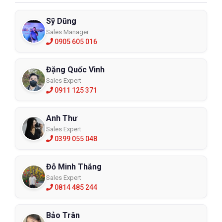
Sỹ Dũng
Sales Manager
0905 605 016
Đặng Quốc Vinh
Sales Expert
0911 125 371
Anh Thư
Sales Expert
0399 055 048
Đỗ Minh Thắng
Sales Expert
0814 485 244
Bảo Trân