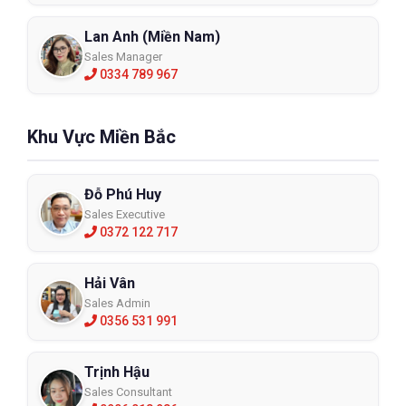
Lan Anh (Miền Nam)
Sales Manager
0334 789 967
Khu Vực Miền Bắc
Đỗ Phú Huy
Sales Executive
0372 122 717
Hải Vân
Sales Admin
0356 531 991
Trịnh Hậu
Sales Consultant