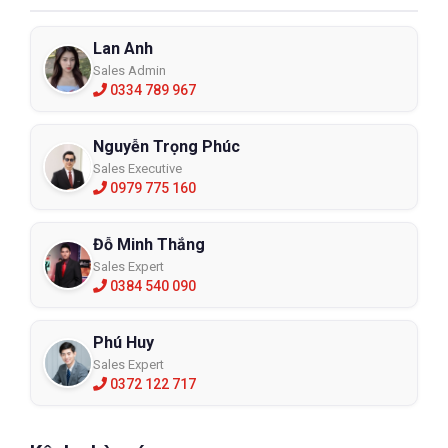
Lan Anh
Sales Admin
0334 789 967
Nguyễn Trọng Phúc
Sales Executive
0979 775 160
Đỗ Minh Thắng
Sales Expert
0384 540 090
Phú Huy
Sales Expert
0372 122 717