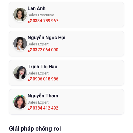
Lan Anh
Sales Executive
0334 789 967
Nguyễn Ngọc Hội
Sales Expert
0372 064 090
Trịnh Thị Hậu
Sales Expert
0906 018 986
Nguyễn Thơm
Sales Expert
0384 412 492
Giải pháp chống rơi