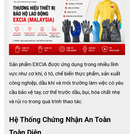
Găng tay chống cắt TT520
2. Thông số kỹ thuật của găng tay 
Sản phẩm EXCIA được ứng dụng trong nhiều lĩnh 
chống cắt TT520
vực như cơ khí, ô tô, chế biến thực phẩm, sản xuất 
công nghiệp, dầu khí và môi trường làm việc có yêu 
Găng tay chống cắt TT520
 được thiết kế với các đặc trưng kỹ 
thuật chuyên sâu, đảm bảo hiệu suất cao trong điều kiện làm 
cầu bảo vệ tay, cơ thể trước dầu, bụi, hóa chất nhẹ 
việc nguy hiểm. Dưới đây là các thông số chính:
và rủi ro trong quá trình thao tác.
2.1 Đặc trưng nổi bật
Hệ Thống Chứng Nhận An Toàn 
- Hiệu suất cắt cấp độ F
: Mức bảo vệ cao nhất, chống cắt tối 
ưu.
Toàn Diện
- Khả năng chống mài mòn cao
: Tăng cường độ bền cho sử 