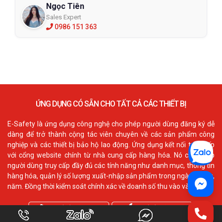
Ngọc Tiên
Sales Expert
0986 151 363
ỨNG DỤNG CÓ SẴN CHO TẤT CẢ CÁC THIẾT BỊ
E-Safety là ứng dụng công nghệ cho phép người dùng đăng ký dễ
dàng để trở thành cộng tác viên chuyên về các sản phẩm công
nghiệp và các thiết bị bảo hộ lao động. Ứng dụng kết nối trực tiếp
với cổng website chính từ nhà cung cấp hàng hóa. Nó cho phép
người dùng truy cấp đầy đủ các tính năng như danh mục, thông tin
hàng hóa, quản lý số lượng xuất-nhập sản phẩm trong ngày, tháng,
năm. Đồng thời kiểm soát chính xác về doanh số thu vào và ra.