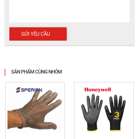
cấp độ F, gia cố đáy tay và chiều dài bảo vệ cổ tay, giúp giảm 
thiểu tai nạn hiệu quả. So với các loại 
găng tay bảo hộ
 khác, 
TT520 vượt trội nhờ khả năng chống mài mòn cao và phạm vi 
bảo vệ rộng, tiết kiệm chi phí vận hành. 
SẢN PHẨM CÙNG NHÓM