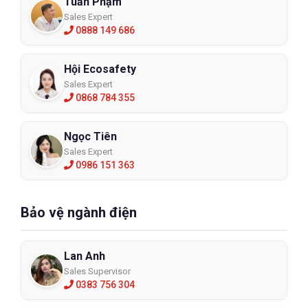
Tuấn Phạm
Sales Expert
0888 149 686
Hội Ecosafety
Sales Expert
0868 784 355
Ngọc Tiên
Sales Expert
0986 151 363
Bảo vệ ngành điện
Lan Anh
Sales Supervisor
0383 756 304