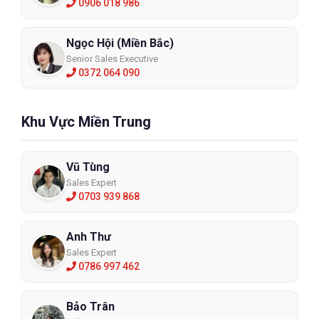
0906 018 986
Ngọc Hội (Miền Bắc)
Senior Sales Executive
0372 064 090
Khu Vực Miền Trung
Vũ Tùng
Sales Expert
0703 939 868
Anh Thư
Sales Expert
0786 997 462
Bảo Trân