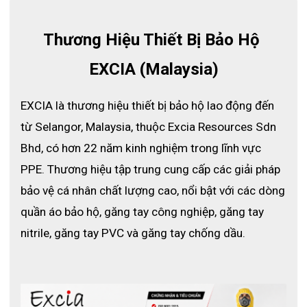
Sản phẩm không chỉ ngăn ngừa chấn thương nghiêm trọng mà 
còn hỗ trợ các công việc đòi hỏi sức bền cao nhờ thiết kế gia 
Thương Hiệu Thiết Bị Bảo Hộ 
cố và chiều dài vượt trội. Với từ khóa liên quan như 
găng tay 
bảo hộ chống cắt
, 
găng tay chống mài mòn
 hay 
găng tay 
EXCIA (Malaysia)
bảo vệ cổ tay
, TT520 đang là lựa chọn hàng đầu cho người lao 
động trong các ngành nặng. Hãy cùng tìm hiểu chi tiết để thấy 
giá trị vượt trội của sản phẩm này.
EXCIA là thương hiệu thiết bị bảo hộ lao động đến 
từ Selangor, Malaysia, thuộc Excia Resources Sdn 
Bhd, có hơn 22 năm kinh nghiệm trong lĩnh vực 
PPE. Thương hiệu tập trung cung cấp các giải pháp 
bảo vệ cá nhân chất lượng cao, nổi bật với các dòng 
quần áo bảo hộ, găng tay công nghiệp, găng tay 
nitrile, găng tay PVC và găng tay chống dầu.