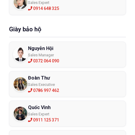
Sales Expert
0914 648 325
Giày bảo hộ
Nguyễn Hội
Sales Manager
0372 064 090
Đoàn Thư
Sales Executive
0786 997 462
Quốc Vinh
Sales Expert
0911 125 371