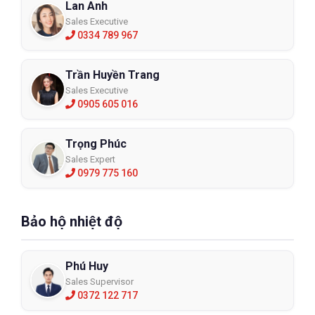
Lan Anh
Sales Executive
0334 789 967
Trần Huyền Trang
Sales Executive
0905 605 016
Trọng Phúc
Sales Expert
0979 775 160
Bảo hộ nhiệt độ
Phú Huy
Sales Supervisor
0372 122 717