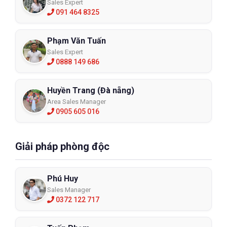
Sales Expert
091 464 8325
Phạm Văn Tuấn
Sales Expert
0888 149 686
Huyền Trang (Đà nẵng)
Area Sales Manager
0905 605 016
Giải pháp phòng độc
Phú Huy
Sales Manager
0372 122 717