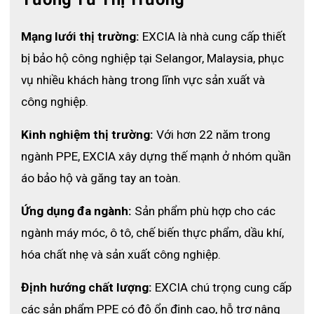
vùng cầm nắm chính.
- Chiều dài bổ sung
: Bảo vệ cổ tay toàn diện, tránh rủi ro từ 
các vật sắc nhọn.
Mạng lưới thị trường: 
EXCIA là nhà cung cấp thiết 
bị bảo hộ công nghiệp tại Selangor, Malaysia, phục 
Với những ưu điểm này, 
găng tay chống cắt TT520
 không chỉ 
là công cụ bảo hộ mà còn hỗ trợ hiệu quả cho các nhiệm vụ 
vụ nhiều khách hàng trong lĩnh vực sản xuất và 
nặng nhọc.
công nghiệp.
Kinh nghiệm thị trường: 
Với hơn 22 năm trong 
ngành PPE, EXCIA xây dựng thế mạnh ở nhóm quần 
áo bảo hộ và găng tay an toàn.
Ứng dụng đa ngành: 
Sản phẩm phù hợp cho các 
ngành máy móc, ô tô, chế biến thực phẩm, dầu khí, 
hóa chất nhẹ và sản xuất công nghiệp.
Định hướng chất lượng: 
EXCIA chú trọng cung cấp 
các sản phẩm PPE có độ ổn định cao, hỗ trợ nâng 