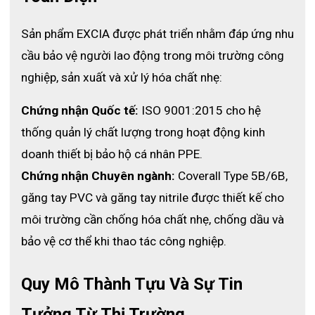
dụng lâu dài.
- Đáy tay được gia cố
: Cung cấp bảo vệ cắt bổ sung ở vùng dễ 
Sản phẩm EXCIA được phát triển nhằm đáp ứng nhu 
tổn thương.
- Chiều dài vượt trội
: Bảo vệ thêm cổ tay, giảm rủi ro tiếp xúc.
cầu bảo vệ người lao động trong môi trường công 
nghiệp, sản xuất và xử lý hóa chất nhẹ:
Những thông số này làm cho 
găng tay chống cắt
 TT520 trở 
thành sản phẩm chuyên dụng, phù hợp cho các môi trường rủi 
ro cao.
Chứng nhận Quốc tế:
 ISO 9001:2015 cho hệ 
thống quản lý chất lượng trong hoạt động kinh 
3. Ưu điểm nổi bật của găng tay chống 
doanh thiết bị bảo hộ cá nhân PPE.
cắt TT520
Chứng nhận Chuyên ngành:
 Coverall Type 5B/6B, 
Sử dụng 
găng tay chống cắt TT520
, bạn sẽ trải nghiệm sự bảo 
găng tay PVC và găng tay nitrile được thiết kế cho 
vệ vượt trội và độ bền đáng tin cậy so với các loại 
găng tay bảo 
môi trường cần chống hóa chất nhẹ, chống dầu và 
hộ lao động
 thông thường. Dưới đây là các ưu điểm chính:
bảo vệ cơ thể khi thao tác công nghiệp.
- Bảo vệ cắt cao nhất
: Hiệu suất cấp độ F ngăn ngừa chấn 
thương do cắt hiệu quả trong môi trường nguy hiểm.
- Chống mài mòn tuyệt vời
: Tăng độ bền và thời gian sử dụng, 
Quy Mô Thành Tựu Và Sự Tin 
giảm tần suất thay thế.
- Gia cố đáy tay
: Cung cấp lớp bảo vệ bổ sung, tăng an toàn ở 
Tưởng Từ Thị Trường