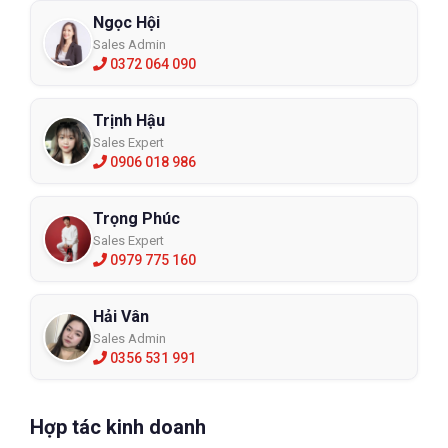
Ngọc Hội
Sales Admin
0372 064 090
Trịnh Hậu
Sales Expert
0906 018 986
Trọng Phúc
Sales Expert
0979 775 160
Hải Vân
Sales Admin
0356 531 991
Hợp tác kinh doanh