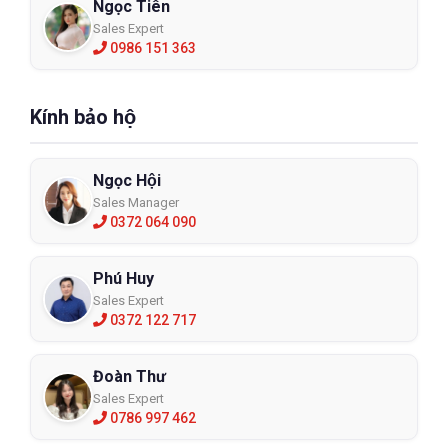
Ngọc Tiên
Sales Expert
0986 151 363
Kính bảo hộ
Ngọc Hội
Sales Manager
0372 064 090
Phú Huy
Sales Expert
0372 122 717
Đoàn Thư
Sales Expert
0786 997 462