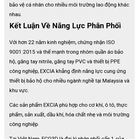
- Ô tô
bảo vệ cá nhân cho nhiều môi trường lao động khác 
- Nông nghiệp
- Giao thông vận tải
nhau. 
- Hàng không vũ trụ
Kết Luận Về Năng Lực Phân Phối
- Xây dựng
- Sản xuất thủy tinh
- Khai thác mỏ
Với hơn 22 năm kinh nghiệm, chứng nhận ISO 
4.2 Nghề nghiệp và ứng dụng cụ thể
9001:2015 và thế mạnh trong nhóm quần áo bảo 
hộ, găng tay nitrile, găng tay PVC và thiết bị PPE 
- Công việc lắp ráp phần cứng
: Bảo vệ tay khỏi cạnh sắc 
trong lắp ráp nặng.
công nghiệp, EXCIA khẳng định năng lực cung ứng 
- Gia công các bộ phận và xử lý chính xác
: Hỗ trợ thao tác với 
thiết bị bảo hộ cho nhiều ngành nghề tại Malaysia và 
độ bền cao.
- Xử lý linh kiện điện tử
: Ngăn ngừa cắt trong môi trường sản 
khu vực.
xuất.
- Công việc đi dây và cáp
: Gia cố cầm nắm an toàn cho dây 
Các sản phẩm EXCIA phù hợp cho cơ khí, ô tô, thực 
dẫn.
- Dập kính và kim loại
: Chống mài mòn hiệu quả trong gia 
phẩm, sản xuất, dầu khí, hóa chất nhẹ và môi trường 
công.
công nghiệp.
- Bảo trì chung
: Sử dụng đa năng cho bảo dưỡng thiết bị.
Nhờ tính linh hoạt, 
găng tay chống cắt
 TT520 dễ dàng áp dụng 
Tại Việt Nam, ECO3D là đại lý phân phối cấp 1 của 