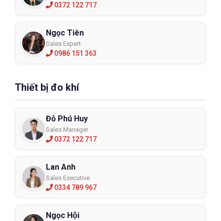
0372 122 717
Ngọc Tiên
Sales Expert
0986 151 363
Thiết bị đo khí
Đỗ Phú Huy
Sales Manager
0372 122 717
Lan Anh
Sales Executive
0334 789 967
Ngọc Hội