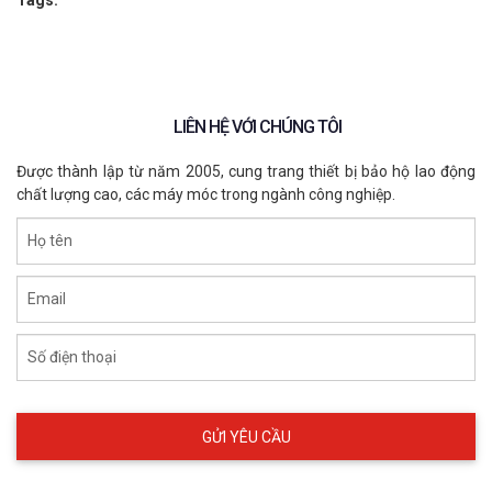
Tags:
✅
Giá ưu đãi – Chính sách chiết khấu tốt cho đơn hàng lớn
✅
Giao hàng nhanh toàn quốc – Đảm bảo đúng tiến độ
✅
Tư vấn chuyên sâu – Hỗ trợ lựa chọn sản phẩm phù hợp
📞
Liên hệ ngay để đặt hàng:
LIÊN HỆ VỚI CHÚNG TÔI
🌍 Website:
https://eco3d.vn
📌 Hệ thống chi nhánh:
Xem tại đây
Được thành lập từ năm 2005, cung trang thiết bị bảo hộ lao động
📞
Hotline:
098 333 0380
chất lượng cao, các máy móc trong ngành công nghiệp.
📧
Email:
Admin@eco3d.vn
💼
Fanpage:
https://www.facebook.com/BHLD.ECO3D/
Họ tên
Email
Số điện thoại