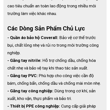
cao tiêu chuẩn an toàn lao động trong nhiều môi 
trường làm việc khác nhau.
Các Dòng Sản Phẩm Chủ Lực
Găng tay chống cắt TT520
- Quần áo bảo hộ Coverall:
 Bảo vệ cơ thể trước 
bụi, chất lỏng nhẹ và rủi ro trong môi trường công 
4. Ứng dụng của găng tay chống cắt 
nghiệp.
TT520
- Găng tay nitrile:
 Hỗ trợ chống dầu, chống hóa 
Găng tay chống cắt TT520
 được khuyến nghị cho các ngành 
chất nhẹ và bảo vệ tay khi thao tác sản xuất.
công nghiệp và nghề nghiệp yêu cầu bảo vệ cắt tối đa cùng độ 
- Găng tay PVC:
 Phù hợp cho công việc cần độ 
bền cao. Sản phẩm lý tưởng cho môi trường có rủi ro cắt 
nghiêm trọng và mài mòn liên tục, góp phần nâng cao an toàn 
bám, chống bẩn, chống dầu và chống mài mòn nhẹ.
lao động.
- Găng tay công nghiệp:
 Dùng trong cơ khí, sản 
4.1 Ngành công nghiệp khuyến nghị
xuất, kho vận, thực phẩm và bảo trì.
- Thiết bị PPE công nghiệp:
 Cung cấp giải pháp 
- Máy móc