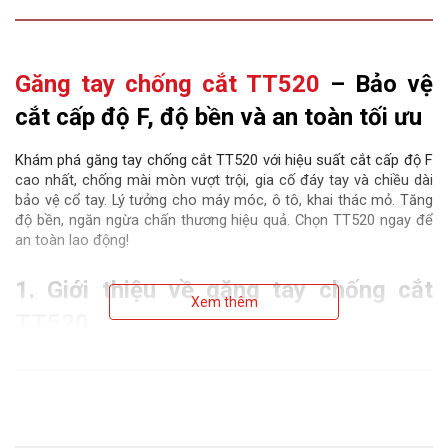
Găng tay chống cắt TT520
 – Bảo vệ 
cắt cấp độ F, độ bền và an toàn tối ưu
Khám phá găng tay chống cắt TT520 với hiệu suất cắt cấp độ F 
cao nhất, chống mài mòn vượt trội, gia cố đáy tay và chiều dài 
bảo vệ cổ tay. Lý tưởng cho máy móc, ô tô, khai thác mỏ. Tăng 
độ bền, ngăn ngừa chấn thương hiệu quả. Chọn TT520 ngay để 
an toàn lao động! 
1. Giới thiệu về găng tay chống cắt 
Xem thêm
TT520
Trong môi trường công nghiệp khắc nghiệt như khai thác mỏ 
hay sản xuất thủy tinh, rủi ro cắt và mài mòn đòi hỏi giải pháp 
bảo vệ mạnh mẽ nhất. 
Găng tay chống cắt TT520
 nổi bật với 
công nghệ bảo vệ cấp độ cao, mang lại sự kết hợp hoàn hảo 
giữa độ bền, phạm vi bảo vệ rộng và hiệu suất sử dụng lâu dài. 