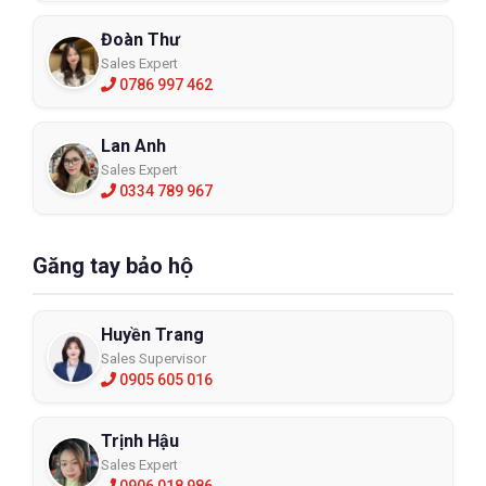
Đoàn Thư
Sales Expert
0786 997 462
Lan Anh
Sales Expert
0334 789 967
Găng tay bảo hộ
Huyền Trang
Sales Supervisor
0905 605 016
Trịnh Hậu
Sales Expert