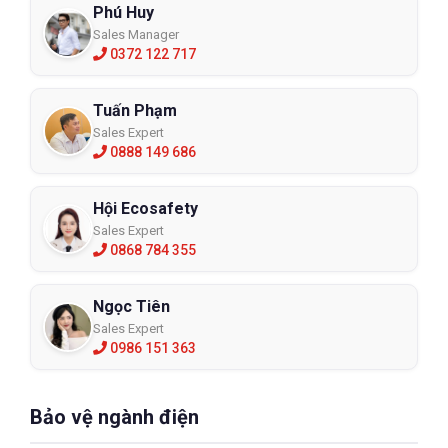
Phú Huy
Sales Manager
0372 122 717
Tuấn Phạm
Sales Expert
0888 149 686
Hội Ecosafety
Sales Expert
0868 784 355
Ngọc Tiên
Sales Expert
0986 151 363
Bảo vệ ngành điện