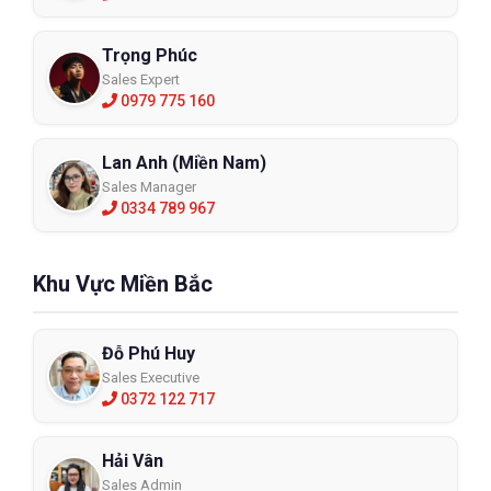
Trọng Phúc
Sales Expert
0979 775 160
Lan Anh (Miền Nam)
Sales Manager
0334 789 967
Khu Vực Miền Bắc
Đỗ Phú Huy
Sales Executive
0372 122 717
Hải Vân
Sales Admin