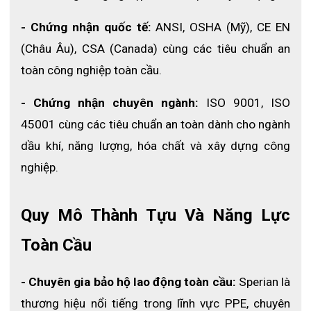
Chất liệu: Chainmail thép không gỉ với lò xo thép
- Chứng nhận quốc tế: 
ANSI, OSHA (Mỹ), CE EN 
không gỉ.
(Châu Âu), CSA (Canada) cùng các tiêu chuẩn an 
Loại thép: AISI 316L
Kích thước: Độ dày Chainmail không gỉ .05mm
toàn công nghiệp toàn cầu.
Đường kính ngoài của vòng 4mm
- Chứng nhận chuyên ngành:
 ISO 9001, ISO 
Phiên bản: Có thể đảo ngược
Kích thước: Đĩa được mã hóa màu được gắn vào
45001 cùng các tiêu chuẩn an toàn dành cho ngành 
mỗi găng tay
dầu khí, năng lượng, hóa chất và xây dựng công 
Vệ sinh và bảo quản
nghiệp.
Găng tay Chainex nên được chà xát ít nhất mỗi ngày
một lần với nước xà phòng nóng (50 ° C) hoặc hỗn
Quy Mô Thành Tựu Và Năng Lực 
hợp nước nóng (50 ° C) và chất tẩy rửa
Toàn Cầu
Rửa ở nhiệt độ tối thiểu 82 ° C. Khử trùng với một
sản phẩm được chấp thuận
Nó cũng có thể được làm sạch trong một máy giặt
- Chuyên gia bảo hộ lao động toàn cầu: 
Sperian là 
Không làm sạch bao tay bảo vệ dây xích bằng cách
thương hiệu nổi tiếng trong lĩnh vực PPE, chuyên 