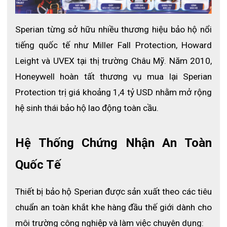
Chống vi khuẩn, dễ dàng vệ sinh để vệ sinh hoàn
toàn.
Sperian từng sở hữu nhiều thương hiệu bảo hộ nổi 
Tự điều chỉnh, tự đúc vào tay mà không cần bất kỳ
tiếng quốc tế như Miller Fall Protection, Howard 
loại đóng cửa nào khác.
Thúc đẩy 100% thời gian mặc mà không có dây đai
Leight và UVEX tại thị trường Châu Mỹ. Năm 2010, 
hoặc ấn nút stud.
Honeywell hoàn tất thương vụ mua lại Sperian 
Không có khe bên trên găng tay bảo vệ hoàn toàn
Protection trị giá khoảng 1,4 tỷ USD nhằm mở rộng 
tay và cánh tay.
hệ sinh thái bảo hộ lao động toàn cầu. 
Mỗi găng tay được cấp một số sêri duy nhất cho
phép truy xuất nguồn gốc, phân bổ găng tay riêng và
lưu giữ hồ sơ.
Hệ Thống Chứng Nhận An Toàn 
100% thép không gỉ đảm bảo găng tay không gây dị
ứng không có rủi ro nhiễm bẩn từ dây đeo buộc.
Quốc Tế
Thông số kỹ thuật
Thiết bị bảo hộ Sperian được sản xuất theo các tiêu 
chuẩn an toàn khắt khe hàng đầu thế giới dành cho 
Mã sản phẩm: 2533000R0302
môi trường công nghiệp và làm việc chuyên dụng:
Thương hiệu: Honeywell