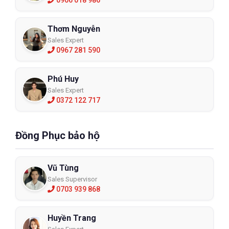
0906 018 986
Thơm Nguyễn
Sales Expert
0967 281 590
Phú Huy
Sales Expert
0372 122 717
Đồng Phục bảo hộ
Vũ Tùng
Sales Supervisor
0703 939 868
Huyền Trang