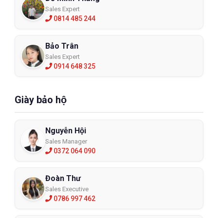
Sales Expert
0814 485 244
Bảo Trân
Sales Expert
0914 648 325
Giày bảo hộ
Nguyễn Hội
Sales Manager
0372 064 090
Đoàn Thư
Sales Executive
0786 997 462