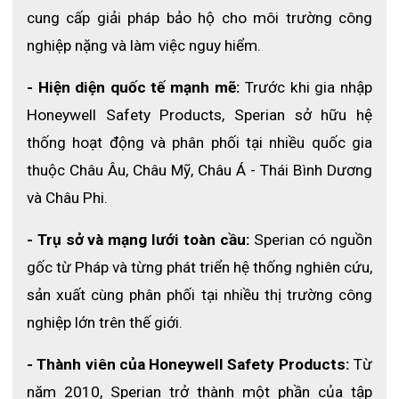
gõ nó lên bề mặt cứng
cung cấp giải pháp bảo hộ cho môi trường công 
Bất kỳ găng tay nào có dấu hiệu bị mài mòn bất
nghiệp nặng và làm việc nguy hiểm.
thường hoặc bị mất dây chuyền phải được thay thế
ngay bằng một bao tay trong điều kiện tốt
- Hiện diện quốc tế mạnh mẽ:
 Trước khi gia nhập 
Nơi bảo quản: ở nơi thoáng mát, khô và thoáng khí.
Honeywell Safety Products, Sperian sở hữu hệ 
Tiêu chuẩn
thống hoạt động và phân phối tại nhiều quốc gia 
thuộc Châu Âu, Châu Mỹ, Châu Á - Thái Bình Dương 
Phù hợp với chỉ thị EC 89/686 / CEE.
và Châu Phi.
.
- Trụ sở và mạng lưới toàn cầu:
 Sperian có nguồn 
gốc từ Pháp và từng phát triển hệ thống nghiên cứu, 
sản xuất cùng phân phối tại nhiều thị trường công 
nghiệp lớn trên thế giới.
- Thành viên của Honeywell Safety Products: 
Từ 
năm 2010, Sperian trở thành một phần của tập 