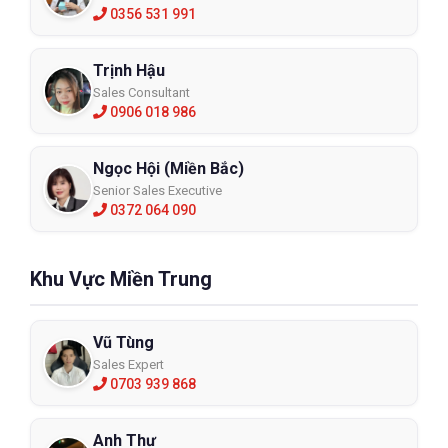
0356 531 991
Trịnh Hậu
Sales Consultant
0906 018 986
Ngọc Hội (Miền Bắc)
Senior Sales Executive
0372 064 090
Khu Vực Miền Trung
Vũ Tùng
Sales Expert
0703 939 868
Anh Thư