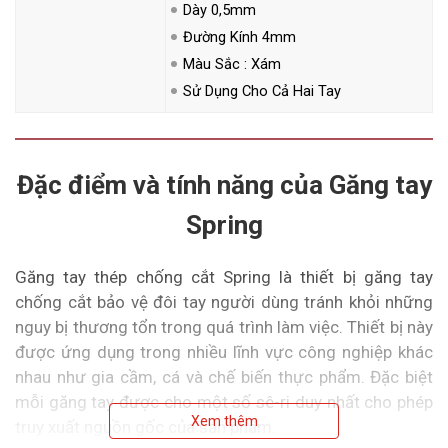
Dày 0,5mm
Đường Kính 4mm
Màu Sắc : Xám
Sử Dụng Cho Cả Hai Tay
Đặc điểm và tính năng của Găng tay
Spring
Găng tay thép chống cắt Spring là thiết bị găng tay
chống cắt bảo vệ đôi tay người dùng tránh khỏi những
nguy bị thương tổn trong quá trình làm việc. Thiết bị này
được ứng dụng trong nhiều lĩnh vực công nghiệp khác
nhau như gia cầm, cá và chế biến thực phẩm. Đặc biệt
mỗi găng tay được cho một số sê-ri duy nhất cho phép
Xem thêm
truy xuất nguồn gốc của sản phẩm.