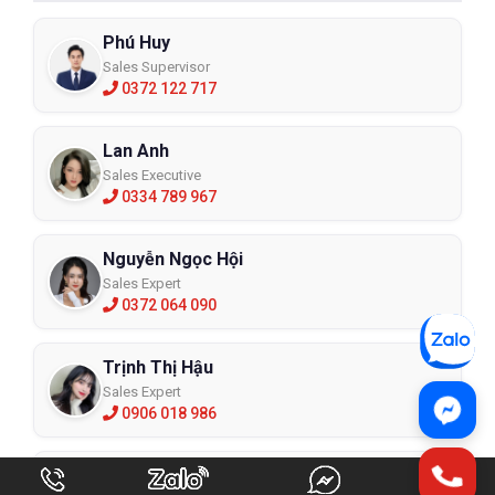
Phú Huy
Sales Supervisor
0372 122 717
Lan Anh
Sales Executive
0334 789 967
Nguyễn Ngọc Hội
Sales Expert
0372 064 090
Trịnh Thị Hậu
Sales Expert
0906 018 986
Nguyễn Thơm