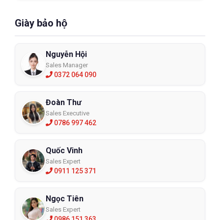
Giày bảo hộ
Nguyễn Hội
Sales Manager
0372 064 090
Đoàn Thư
Sales Executive
0786 997 462
Quốc Vinh
Sales Expert
0911 125 371
Ngọc Tiên
Sales Expert
0986 151 363