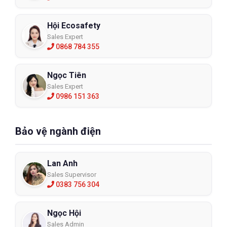
Hội Ecosafety
Sales Expert
0868 784 355
Ngọc Tiên
Sales Expert
0986 151 363
Bảo vệ ngành điện
Lan Anh
Sales Supervisor
0383 756 304
Ngọc Hội
Sales Admin