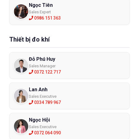
Ngọc Tiên
Sales Expert
0986 151 363
Thiết bị đo khí
Đỗ Phú Huy
Sales Manager
0372 122 717
Lan Anh
Sales Executive
0334 789 967
Ngọc Hội
Sales Executive
0372 064 090