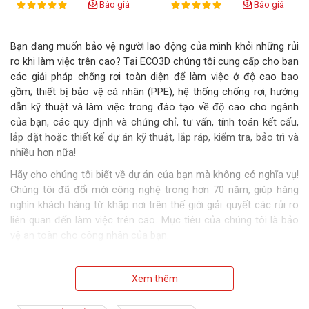
Báo giá
Báo giá
100%
100%
Rating:
Rating:
Bạn đang muốn bảo vệ người lao động của mình khỏi những rủi
ro khi làm việc trên cao? Tại ECO3D chúng tôi cung cấp cho bạn
các giải pháp chống rơi toàn diện để làm việc ở độ cao bao
gồm; thiết bị bảo vệ cá nhân (PPE), hệ thống chống rơi, hướng
dẫn kỹ thuật và làm việc trong đào tạo về độ cao cho ngành
của bạn, các quy định và chứng chỉ, tư vấn, tính toán kết cấu,
lắp đặt hoặc thiết kế dự án kỹ thuật, lắp ráp, kiểm tra, bảo trì và
nhiều hơn nữa!
Hãy cho chúng tôi biết về dự án của bạn mà không có nghĩa vụ!
Chúng tôi đã đổi mới công nghệ trong hơn 70 năm, giúp hàng
nghìn khách hàng từ khắp nơi trên thế giới giải quyết các rủi ro
liên quan đến làm việc trên cao. Mục tiêu của chúng tôi là bảo
vệ an toàn cho công nhân của bạn.
Xem thêm