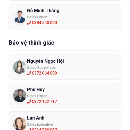
Đỗ Minh Thắng
Sales Expert
0384 540 090
Bảo vệ thính giác
Nguyễn Ngọc Hội
Sales Supervisor
0372 064 090
Phú Huy
Sales Expert
0372 122 717
Lan Anh
Sales Executive
0334 789 967