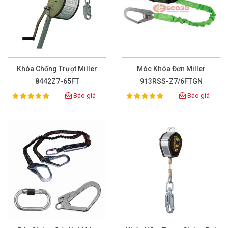
Khóa Chống Trượt Miller
Móc Khóa Đơn Miller
8442Z7-65FT
913RSS-Z7/6FTGN
Báo giá
Báo giá
100%
100%
Rating:
Rating: