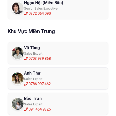
Ngọc Hội (Miền Bắc)
Senior Sales Executive
0372 064 090
Khu Vực Miền Trung
Vũ Tùng
Sales Expert
0703 939 868
Anh Thư
Sales Expert
0786 997 462
Bảo Trân
Sales Expert
091 464 8325