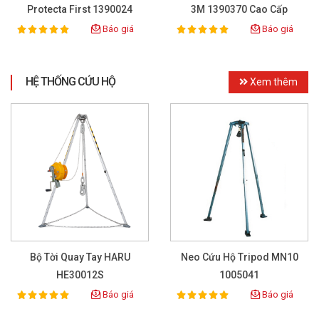
Protecta First 1390024
3M 1390370 Cao Cấp
Báo giá
Báo giá
100%
100%
Rating:
Rating:
HỆ THỐNG CỨU HỘ
Xem thêm
Bộ Tời Quay Tay HARU
Neo Cứu Hộ Tripod MN10
HE30012S
1005041
Báo giá
Báo giá
100%
100%
Rating:
Rating: