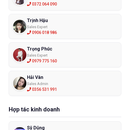
0372 064 090
Trịnh Hậu
Sales Expert
0906 018 986
Trọng Phúc
Sales Expert
0979 775 160
Hải Vân
Sales Admin
0356 531 991
Hợp tác kinh doanh
Sỹ Dũng