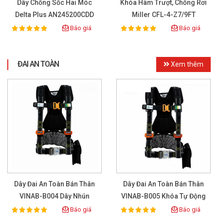
Dây Chống Sốc Hai Móc
Khóa Hãm Trượt, Chống Rơi
Delta Plus AN245200CDD
Miller CFL-4-Z7/9FT
Báo giá
Báo giá
100%
100%
Rating:
Rating:
ĐAI AN TOÀN
Xem thêm
Dây Đai An Toàn Bán Thân
Dây Đai An Toàn Bán Thân
VINAB-B004 Dây Nhún
VINAB-B005 Khóa Tự Động
Báo giá
Báo giá
100%
100%
Rating:
Rating: