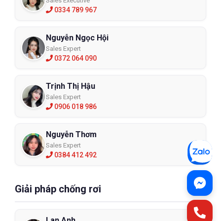
Sales Executive
0334 789 967
Nguyễn Ngọc Hội
Sales Expert
0372 064 090
Trịnh Thị Hậu
Sales Expert
0906 018 986
Nguyễn Thơm
Sales Expert
0384 412 492
Giải pháp chống rơi
Lan Anh