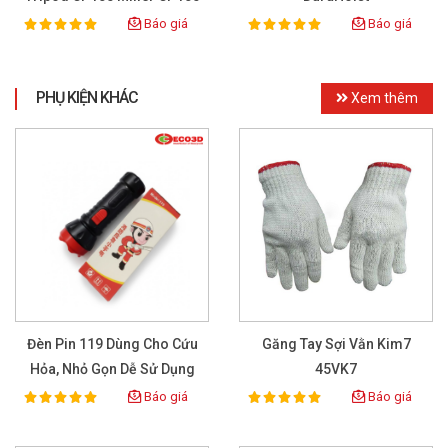
Báo giá
Báo giá
100%
100%
Rating:
Rating:
PHỤ KIỆN KHÁC
Xem thêm
Đèn Pin 119 Dùng Cho Cứu
Găng Tay Sợi Vằn Kim7
Hỏa, Nhỏ Gọn Dễ Sử Dụng
45VK7
Báo giá
Báo giá
100%
100%
Rating:
Rating: