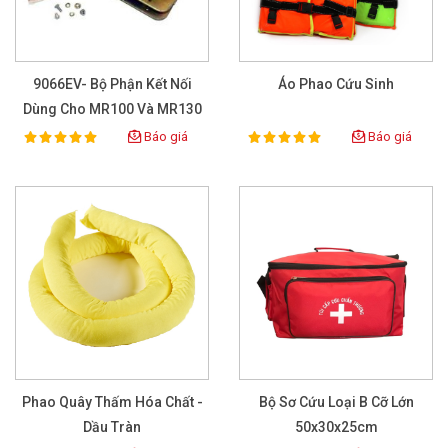
9066EV- Bộ Phận Kết Nối
Áo Phao Cứu Sinh
Dùng Cho MR100 Và MR130
Báo giá
Báo giá
100%
100%
Rating:
Rating:
Phao Quây Thấm Hóa Chất -
Bộ Sơ Cứu Loại B Cỡ Lớn
Dầu Tràn
50x30x25cm