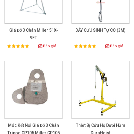
Giá Đỡ 3 Chân Miller 51X-
DÂY CỨU SINH TỰ CO (3M)
9FT
Báo giá
Báo giá
100%
100%
Rating:
Rating:
Móc Kết Nối Giá Đỡ 3 Chân
Thiết Bị Cứu Hộ Dưới Hầm
Tripod CP105 Miller CP105
DuraHoist