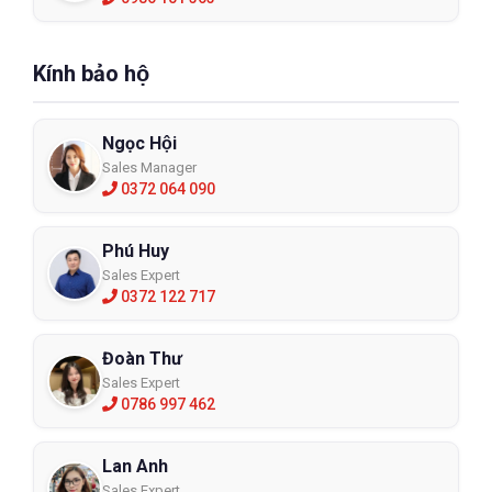
Kính bảo hộ
Ngọc Hội
Sales Manager
0372 064 090
Phú Huy
Sales Expert
0372 122 717
Đoàn Thư
Sales Expert
0786 997 462
Lan Anh
Sales Expert