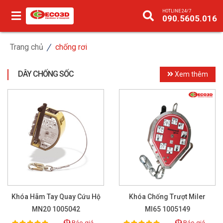
HOTLINE 24/7
090.5605.016
Trang chủ
chống rơi
DÂY CHỐNG SỐC
Xem thêm
Khóa Hãm Tay Quay Cứu Hộ
Khóa Chống Trượt Miler
MN20 1005042
MI65 1005149
Báo giá
Báo giá