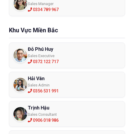
Sales Manager
0334 789 967
Khu Vực Miền Bắc
Đỗ Phú Huy
Sales Executive
0372 122 717
Hải Vân
Sales Admin
0356 531 991
Trịnh Hậu
Sales Consultant
0906 018 986