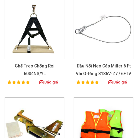
Ghế Treo Chống Rơi
Đầu Nối Neo Cáp Miller 6 Ft
6004NS/YL
Với O-Ring 8186V-Z7 / 6FTV
Báo giá
Báo giá
100%
100%
Rating:
Rating: