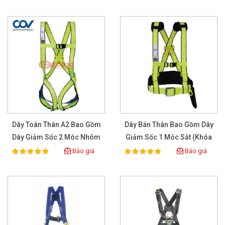
Dây Toàn Thân A2 Bao Gồm
Dây Bán Thân Bao Gồm Dây
Dây Giảm Sốc 2 Móc Nhôm
Giảm Sốc 1 Móc Sắt (khóa
COVB-206141
Sắt) COVB-1601042
Báo giá
Báo giá
100%
100%
Rating:
Rating: