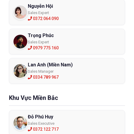
Nguyễn Hội
Sales Expert
0372 064 090
Trọng Phúc
Sales Expert
0979 775 160
Lan Anh (Miền Nam)
Sales Manager
0334 789 967
Khu Vực Miền Bắc
Đỗ Phú Huy
Sales Executive
0372 122 717