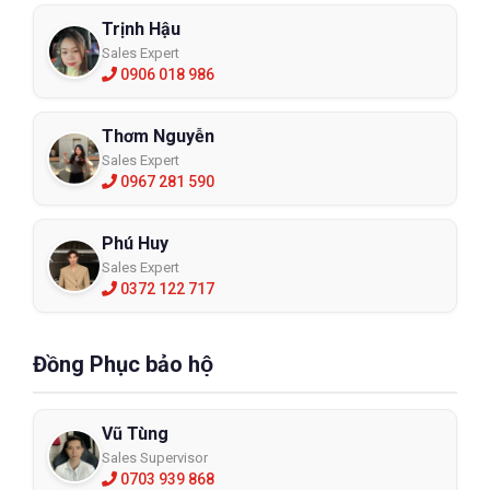
Trịnh Hậu
Sales Expert
0906 018 986
Thơm Nguyễn
Sales Expert
0967 281 590
Phú Huy
Sales Expert
0372 122 717
Đồng Phục bảo hộ
Vũ Tùng
Sales Supervisor
0703 939 868