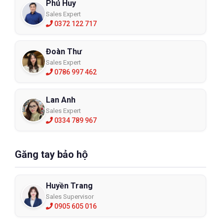
Phú Huy
Sales Expert
0372 122 717
Đoàn Thư
Sales Expert
0786 997 462
Lan Anh
Sales Expert
0334 789 967
Găng tay bảo hộ
Huyền Trang
Sales Supervisor
0905 605 016