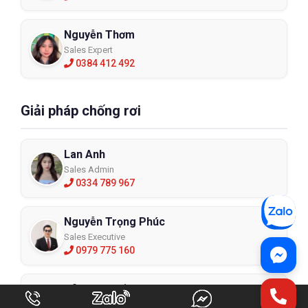
Nguyễn Thơm
Sales Expert
0384 412 492
Giải pháp chống rơi
Lan Anh
Sales Admin
0334 789 967
Nguyễn Trọng Phúc
Sales Executive
0979 775 160
Đỗ Minh Thắng
Sales Expert