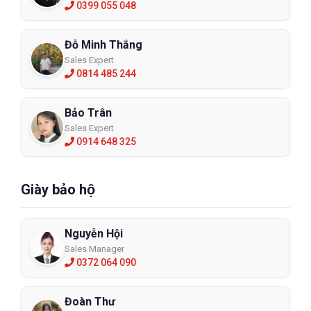
0399 055 048
Đỗ Minh Thắng
Sales Expert
0814 485 244
Bảo Trân
Sales Expert
0914 648 325
Giày bảo hộ
Nguyễn Hội
Sales Manager
0372 064 090
Đoàn Thư