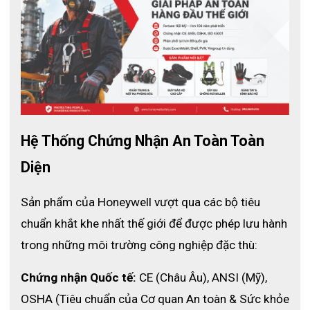
Hệ Thống Chứng Nhận An Toàn Toàn 
Diện
Sản phẩm của Honeywell vượt qua các bộ tiêu 
chuẩn khắt khe nhất thế giới để được phép lưu hành 
trong những môi trường công nghiệp đặc thù:
Thông số kỹ thuật
Chứng nhận Quốc tế:
 CE (Châu Âu), ANSI (Mỹ), 
Mã sản phẩm: 2533000R0302
Chất liệu: thép không gỉ
OSHA (Tiêu chuẩn của Cơ quan An toàn & Sức khỏe 