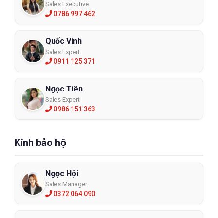
Sales Executive
0786 997 462
Quốc Vinh
Sales Expert
0911 125 371
Ngọc Tiên
Sales Expert
0986 151 363
Kính bảo hộ
Ngọc Hội
Sales Manager
0372 064 090