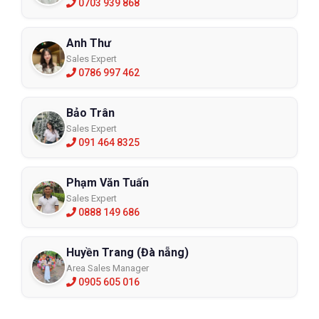
0703 939 868
Anh Thư
Sales Expert
0786 997 462
Bảo Trân
Sales Expert
091 464 8325
Phạm Văn Tuấn
Sales Expert
0888 149 686
Huyền Trang (Đà nẵng)
Area Sales Manager
0905 605 016