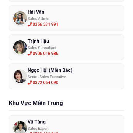
Hải Vân
Sales Admin
0356 531 991
Trịnh Hậu
Sales Consultant
0906 018 986
Ngọc Hội (Miền Bắc)
Senior Sales Executive
0372 064 090
Khu Vực Miền Trung
Vũ Tùng
Sales Expert