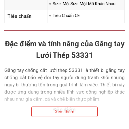
Size: Mỗi Size Một Mã Khác Nhau
Tiêu Chuẩn CE
Tiêu chuẩn
Đặc điểm và tính năng của Găng tay
Lưới Thép 53331
Găng tay chống cắt lưới thép 53331 là thiết bị găng tay
chống cắt bảo vệ đôi tay người dùng tránh khỏi những
nguy bị thương tổn trong quá trình làm việc. Thiết bị này
được ứng dụng trong nhiều lĩnh vực công nghiệp khác
nhau như gia cầm, cá và chế biến thực phẩm.
Đặc điểm
Xem thêm
Được làm từ chất liệu ​​thép không gỉ, găng tay