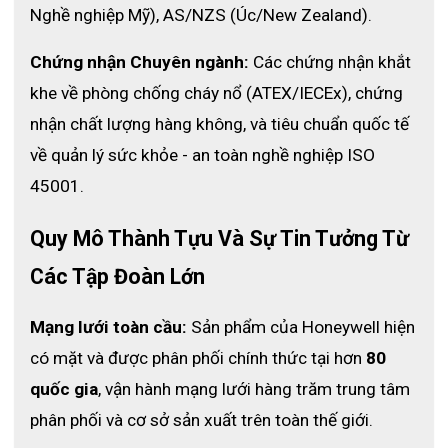
Loại dài đến gần khuỷu tay
Nghề nghiệp Mỹ), AS/NZS (Úc/New Zealand).
Màu sắc : xám
Size: mỗi size một mã khác nhau
Chứng nhận Chuyên ngành:
 Các chứng nhận khắt 
Không có vòng đai bằng vải
khe về phòng chống cháy nổ (ATEX/IECEx), chứng 
nhận chất lượng hàng không, và tiêu chuẩn quốc tế 
Vệ sinh và bảo quản
về quản lý sức khỏe - an toàn nghề nghiệp ISO 
45001.
Găng tay Chainex nên được chà xát ít nhất mỗi ngày
một lần với nước xà phòng nóng (50 ° C) hoặc hỗn
Quy Mô Thành Tựu Và Sự Tin Tưởng Từ 
hợp nước nóng (50 ° C) và chất tẩy rửa
Không làm sạch bao tay bảo vệ dây xích bằng cách
Các Tập Đoàn Lớn
gõ nó lên bề mặt cứng
Bất kỳ găng tay nào có dấu hiệu bị mài mòn bất
Mạng lưới toàn cầu:
 Sản phẩm của Honeywell hiện 
thường hoặc bị mất dây chuyền phải được thay thế
có mặt và được phân phối chính thức tại hơn 
80 
ngay bằng một bao tay trong điều kiện tốt
Nơi bảo quản: ở nơi thoáng mát, khô và thoáng khí.
quốc gia
, vận hành mạng lưới hàng trăm trung tâm 
phân phối và cơ sở sản xuất trên toàn thế giới.