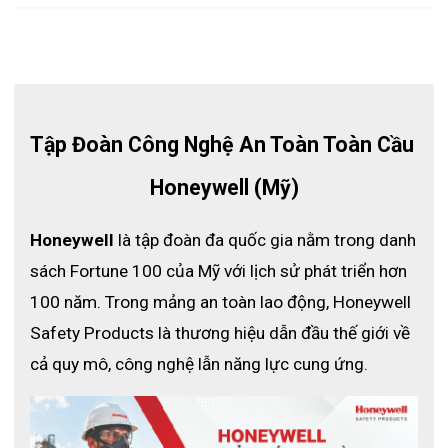
chainmail có lò xo inox.
Chống vi khuẩn, dễ dàng vệ sinh để vệ sinh hoàn
toàn.
Tự điều chỉnh, tự đúc vào tay mà không cần bất kỳ
loại đóng cửa nào khác.
Thúc đẩy 100% thời gian mặc mà không có dây đai
Tập Đoàn Công Nghệ An Toàn Toàn Cầu 
hoặc ấn nút stud.
Không có khe bên trên găng tay bảo vệ hoàn toàn
Honeywell (Mỹ)
tay và cánh tay.
Mỗi găng tay được cấp một số sêri duy nhất cho
Honeywell
 là tập đoàn đa quốc gia nằm trong danh 
phép truy xuất nguồn gốc, phân bổ găng tay riêng và
sách Fortune 100 của Mỹ với lịch sử phát triển hơn 
lưu giữ hồ sơ.
100 năm. Trong mảng an toàn lao động, Honeywell 
100% thép không gỉ đảm bảo găng tay không gây dị
ứng không có rủi ro nhiễm bẩn từ dây đeo buộc.
Safety Products là thương hiệu dẫn đầu thế giới về 
cả quy mô, công nghệ lẫn năng lực cung ứng.