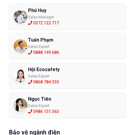
Phú Huy
Sales Manager
0372 122 717
Tuấn Phạm
Sales Expert
0888 149 686
Hội Ecosafety
Sales Expert
0868 784 355
Ngọc Tiên
Sales Expert
0986 151 363
Bảo vệ ngành điện