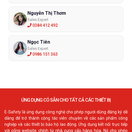
Nguyễn Thị Thơm
Sales Expert
0384 412 492
Ngọc Tiên
Sales Expert
0986 151 363
ỨNG DỤNG CÓ SẴN CHO TẤT CẢ CÁC THIẾT BỊ
E-Safety là ứng dụng công nghệ cho phép người dùng đăng ký dễ
dàng để trở thành cộng tác viên chuyên về các sản phẩm công
nghiệp và các thiết bị bảo hộ lao động. Ứng dụng kết nối trực tiếp
với cổng website chính từ nhà cung cấp hàng hóa. Nó cho phép