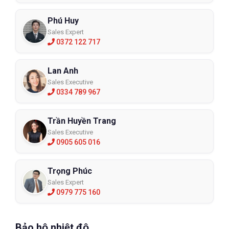
Phú Huy
Sales Expert
0372 122 717
Lan Anh
Sales Executive
0334 789 967
Trần Huyền Trang
Sales Executive
0905 605 016
Trọng Phúc
Sales Expert
0979 775 160
Bảo hộ nhiệt độ