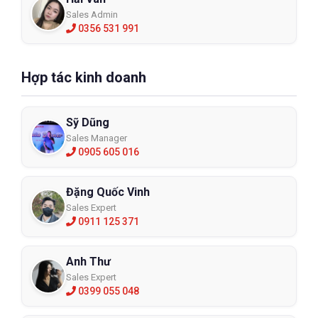
Sales Admin
0356 531 991
Hợp tác kinh doanh
Sỹ Dũng
Sales Manager
0905 605 016
Đặng Quốc Vinh
Sales Expert
0911 125 371
Anh Thư
Sales Expert
0399 055 048