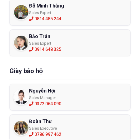
Đỗ Minh Thắng
Sales Expert
0814 485 244
Bảo Trân
Sales Expert
0914 648 325
Giày bảo hộ
Nguyễn Hội
Sales Manager
0372 064 090
Đoàn Thư
Sales Executive
0786 997 462