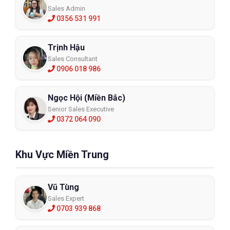
Sales Admin
0356 531 991
Trịnh Hậu
Sales Consultant
0906 018 986
Ngọc Hội (Miền Bắc)
Senior Sales Executive
0372 064 090
Khu Vực Miền Trung
Vũ Tùng
Sales Expert
0703 939 868