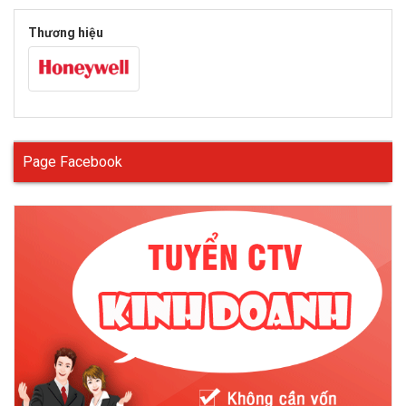
Thương hiệu
Một số tính năng phổ biến
Page Facebook
- Kính bảo hộ chống hóa chất là dòng kính tinh tế, dễ sử dụng.
Bảo vệ mắt trước nguy cơ bụi, sương, hơi hóa chất và yếu tố
văng bắn.
- Tròng kính bằng vật liệu Polycarbonate hấp thụ 99.9% UV, với
khả năng chống va đập và chống vỡ vượt trội. Mặt kính được
phủ lớp chống ngưng tụ hơi nước.
- Được trang bị 4 khe thoát khí (2 ở trên, 2 ở hai bên) giúp giảm
tình trạng tròng kính bị mờ do hơi nước, đồng thời với thiết kế
khe thông minh giữ cho chất lỏng không bị thẩm thấu ngược.
Có hệ thống thông hơi gián tiếp tạo sự thông thoáng
Dùng kính chống hóa chất trong một số môi trường làm việc