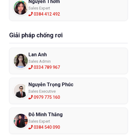
Nguyễn Thơm
Sales Expert
0384 412 492
Giải pháp chống rơi
Lan Anh
Sales Admin
0334 789 967
Nguyễn Trọng Phúc
Sales Executive
0979 775 160
Đỗ Minh Thắng
Sales Expert
0384 540 090