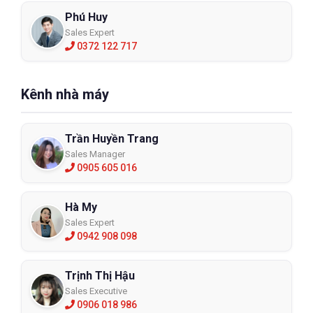
Phú Huy
Sales Expert
0372 122 717
Kênh nhà máy
Trần Huyền Trang
Sales Manager
0905 605 016
Hà My
Sales Expert
0942 908 098
Trịnh Thị Hậu
Sales Executive
0906 018 986