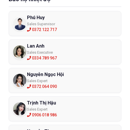
Phú Huy
Sales Supervisor
0372 122 717
Lan Anh
Sales Executive
0334 789 967
Nguyễn Ngọc Hội
Sales Expert
0372 064 090
Trịnh Thị Hậu
Sales Expert
0906 018 986