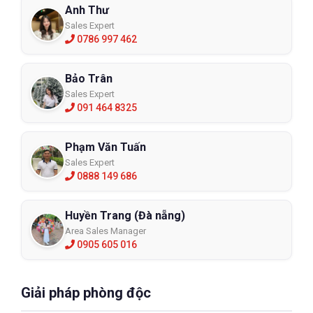
Anh Thư
Sales Expert
0786 997 462
Bảo Trân
Sales Expert
091 464 8325
Phạm Văn Tuấn
Sales Expert
0888 149 686
Huyền Trang (Đà nẵng)
Area Sales Manager
0905 605 016
Giải pháp phòng độc