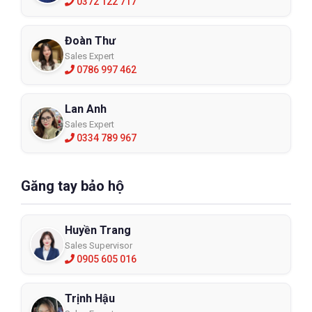
0372 122 717
Đoàn Thư
Sales Expert
0786 997 462
Lan Anh
Sales Expert
0334 789 967
Găng tay bảo hộ
Huyền Trang
Sales Supervisor
0905 605 016
Trịnh Hậu