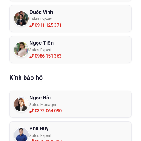
Quốc Vinh
Sales Expert
0911 125 371
Ngọc Tiên
Sales Expert
0986 151 363
Kính bảo hộ
Ngọc Hội
Sales Manager
0372 064 090
Phú Huy
Sales Expert