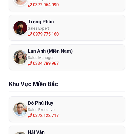
0372 064 090
Trọng Phúc
Sales Expert
0979 775 160
Lan Anh (Miền Nam)
Sales Manager
0334 789 967
Khu Vực Miền Bắc
Đỗ Phú Huy
Sales Executive
0372 122 717
Hải Vân