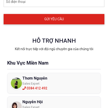
chất phù hợp với nhiều loại hình môi trường khác nhau. Để biết
Số điện thoại
thêm các thông tin chi tiết và được tư vấn rõ hơn vui lòng liên
hệ hotline: 𝟎𝟑𝟐𝟓𝟎𝟖𝟖𝟖𝟔𝟏
HỖ TRỢ NHANH
Kết nối trực tiếp với đội ngũ chuyên gia của chúng tôi
Khu Vực Miền Nam
Thơm Nguyễn
Sales Expert
0384 412 492
Nguyễn Hội
Sales Expert