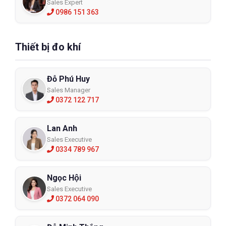
Sales Expert
0986 151 363
Thiết bị đo khí
Đỗ Phú Huy
Sales Manager
0372 122 717
Lan Anh
Sales Executive
0334 789 967
Ngọc Hội
Sales Executive
0372 064 090