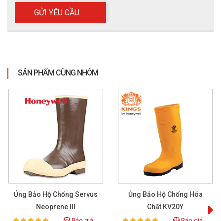
SẢN PHẨM CÙNG NHÓM
Ủng Bảo Hộ Chống Servus
Ủng Bảo Hộ Chống Hóa
Neoprene III
Chất KV20Y
Ủng cao su chống hóa chất Hoa San HS26
Báo giá
Báo giá