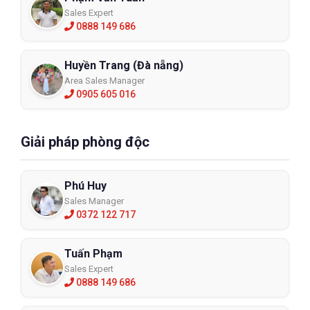
Sales Expert
0888 149 686
Huyền Trang (Đà nẵng)
Area Sales Manager
Ủng bảo hộ lao động rêu vàng Thùy
0905 605 016
Dương 284
UTD284
Giải pháp phòng độc
XEM CHI TIẾT
Phú Huy
Sales Manager
0372 122 717
Tuấn Phạm
Sales Expert
0888 149 686