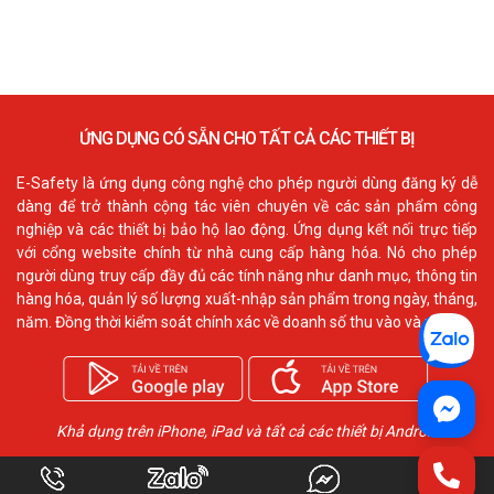
ỨNG DỤNG CÓ SẴN CHO TẤT CẢ CÁC THIẾT BỊ
E-Safety là ứng dụng công nghệ cho phép người dùng đăng ký dễ
dàng để trở thành cộng tác viên chuyên về các sản phẩm công
nghiệp và các thiết bị bảo hộ lao động. Ứng dụng kết nối trực tiếp
với cổng website chính từ nhà cung cấp hàng hóa. Nó cho phép
người dùng truy cấp đầy đủ các tính năng như danh mục, thông tin
hàng hóa, quản lý số lượng xuất-nhập sản phẩm trong ngày, tháng,
năm. Đồng thời kiểm soát chính xác về doanh số thu vào và ra.
Khả dụng trên iPhone, iPad và tất cả các thiết bị Android