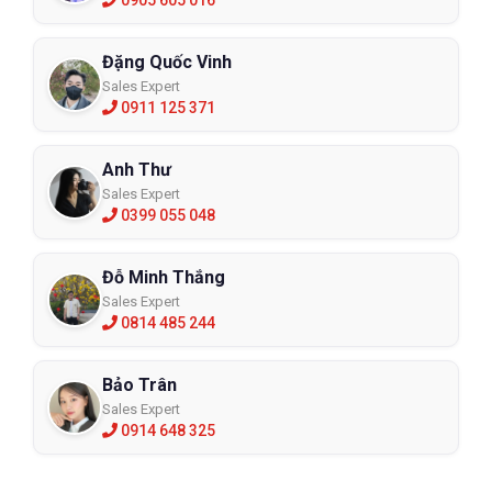
0905 605 016
Hotline: 098 333 0380
Email: 
Admin@eco3d.vn
Đặng Quốc Vinh
Sales Expert
Fanpage:
 https://www.facebook.com/BHLD.ECO3D/
0911 125 371
Anh Thư
Sales Expert
0399 055 048
Đỗ Minh Thắng
Sales Expert
0814 485 244
Bảo Trân
Sales Expert
0914 648 325