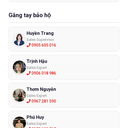
Găng tay bảo hộ
Huyền Trang
Sales Supervisor
0905 605 016
Trịnh Hậu
Sales Expert
0906 018 986
Thơm Nguyễn
Sales Expert
0967 281 590
Phú Huy
Sales Expert