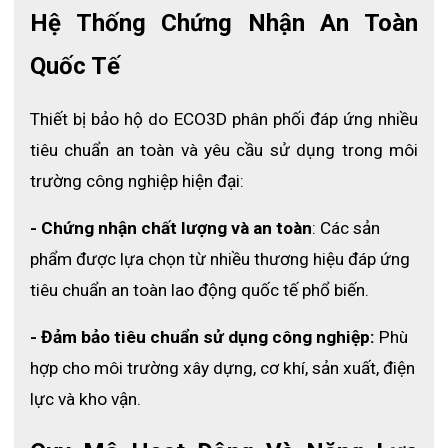
Hệ Thống Chứng Nhận An Toàn 
- Mã sản phẩm:
 HS26
Quốc Tế
- Thương hiệu:
 Hoa San
- Xuất xứ:
 Việt nam
Thiết bị bảo hộ do ECO3D phân phối đáp ứng nhiều 
- Màu sắc:
 Xanh dương
tiêu chuẩn an toàn và yêu cầu sử dụng trong môi 
trường công nghiệp hiện đại:
- Chất liệu ủng:
 Cao su tổng hợp
- Chất liệu đế:
 Cao su tổng hợp chống trơn trượt
- Chứng nhận chất lượng và an toàn
: Các sản 
phẩm được lựa chọn từ nhiều thương hiệu đáp ứng 
- Chiều cao ủng:
 30 cm
tiêu chuẩn an toàn lao động quốc tế phổ biến.
- Kích cỡ:
 36 – 42
- Đảm bảo tiêu chuẩn sử dụng công nghiệp:
 Phù 
- Khả năng kháng hóa chất:
 Axit Sunfuric 50% ở nhiệt 
độ 30°C
hợp cho môi trường xây dựng, cơ khí, sản xuất, điện 
lực và kho vận.
- Khả năng kháng dầu:
 Dầu DO ở nhiệt độ 30°C