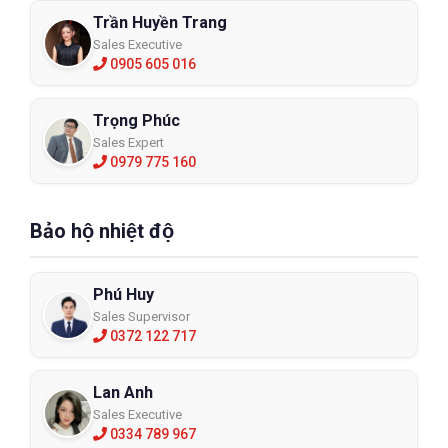
Trần Huyền Trang
Sales Executive
0905 605 016
Trọng Phúc
Sales Expert
0979 775 160
Bảo hộ nhiệt độ
Phú Huy
Sales Supervisor
0372 122 717
Lan Anh
Sales Executive
0334 789 967