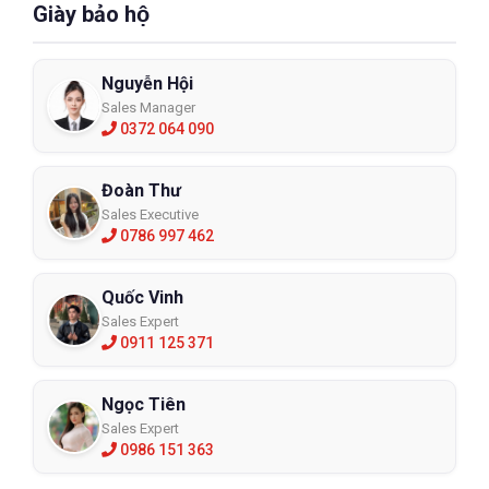
Giày bảo hộ
Nguyễn Hội
Sales Manager
0372 064 090
Đoàn Thư
Sales Executive
0786 997 462
Quốc Vinh
Sales Expert
0911 125 371
Ngọc Tiên
Sales Expert
0986 151 363