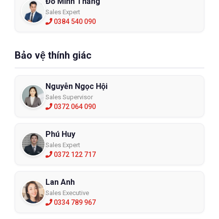
Đỗ Minh Thắng
Sales Expert
0384 540 090
Bảo vệ thính giác
Nguyễn Ngọc Hội
Sales Supervisor
0372 064 090
Phú Huy
Sales Expert
0372 122 717
Lan Anh
Sales Executive
0334 789 967