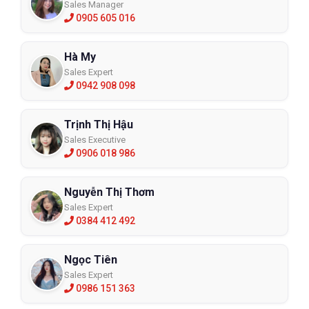
Sales Manager
0905 605 016
Hà My
Sales Expert
0942 908 098
Trịnh Thị Hậu
Sales Executive
0906 018 986
Nguyễn Thị Thơm
Sales Expert
0384 412 492
Ngọc Tiên
Sales Expert
0986 151 363