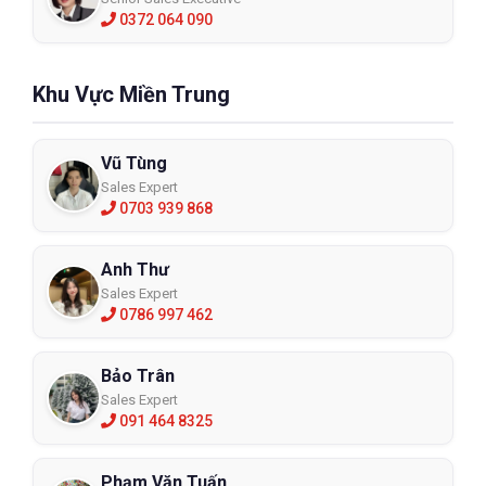
0372 064 090
Ủng bảo hộ chống hóa chất KV20Y
KV20Y
Khu Vực Miền Trung
XEM CHI TIẾT
Vũ Tùng
Sales Expert
0703 939 868
Anh Thư
Sales Expert
0786 997 462
Bảo Trân
Sales Expert
091 464 8325
Phạm Văn Tuấn