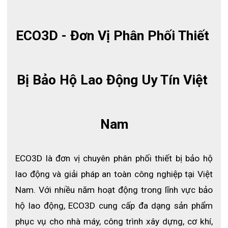
ECO3D - Đơn Vị Phân Phối Thiết 
Bị Bảo Hộ Lao Động Uy Tín Việt 
Nam
ECO3D là đơn vị chuyên phân phối thiết bị bảo hộ 
lao động và giải pháp an toàn công nghiệp tại Việt 
Ủng cao su chống hóa chất Hoa San HS26
Nam. Với nhiều năm hoạt động trong lĩnh vực bảo 
1. Giới thiệu ủng cao su chống hóa 
hộ lao động, ECO3D cung cấp đa dạng sản phẩm 
chất Hoa San HS26
phục vụ cho nhà máy, công trình xây dựng, cơ khí, 