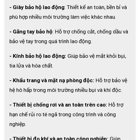
- Giày bảo hộ lao động
: Thiết kế an toàn, bền bỉ và 
3. Ưu điểm nổi bật của ủng cao su 
phù hợp nhiều môi trường làm việc khác nhau.
chống hóa chất Hoa San HS26
- Găng tay bảo hộ
: Hỗ trợ chống cắt, chống dầu và 
3.1 Chất liệu cao su tổng hợp bền bỉ
bảo vệ tay trong quá trình lao động.
Ủng được sản xuất từ cao su tổng hợp có độ đàn hồi 
- Kính bảo hộ lao động:
 Giúp bảo vệ mắt khỏi bụi, 
tốt và độ bền cao, giúp sản phẩm chịu được môi trường 
làm việc khắc nghiệt và hạn chế hư hỏng trong quá trình 
tia lửa và hóa chất.
sử dụng lâu dài.
- Khẩu trang và mặt nạ phòng độc:
 Hỗ trợ bảo vệ 
3.2 Khả năng chống trơn trượt hiệu quả
hệ hô hấp trong môi trường nhiều bụi và khí độc.
Phần đế được thiết kế với độ bám tốt giúp hạn chế trơn 
trượt khi di chuyển trong môi trường ẩm ướt, bùn đất 
- Thiết bị chống rơi và an toàn trên cao: 
Hỗ trợ 
hoặc có dầu, giúp người lao động làm việc an toàn hơn.
hạn chế rủi ro té ngã trong công trình và công 
nghiệp.
3.3 Chống thấm nước và bảo vệ chân tốt
Thiết kế liền khối giúp ủng chống thấm nước hiệu quả, 
- Thiết bị đo khí và an toàn công nghiệp: 
Giúp 