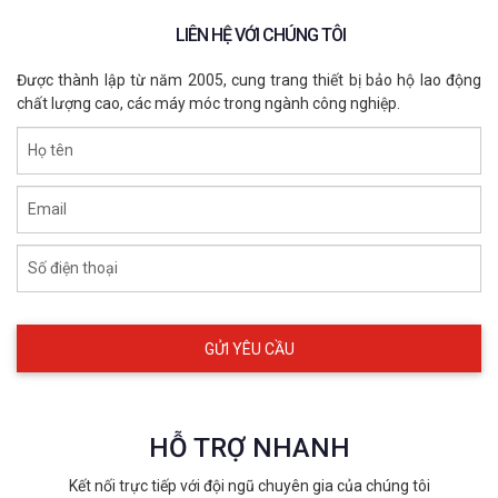
LIÊN HỆ VỚI CHÚNG TÔI
- Khu vực tiếp xúc với hóa chất nhẹ
Được thành lập từ năm 2005, cung trang thiết bị bảo hộ lao động
- Khu vực có dầu hoặc nhiên liệu
chất lượng cao, các máy móc trong ngành công nghiệp.
- Công việc cần chống thấm nước và chống trơn trượt
Họ tên
Email
Số điện thoại
HỖ TRỢ NHANH
Kết nối trực tiếp với đội ngũ chuyên gia của chúng tôi