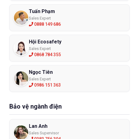
Tuấn Phạm
Sales Expert
0888 149 686
Hội Ecosafety
Sales Expert
0868 784 355
Ngọc Tiên
Sales Expert
0986 151 363
Bảo vệ ngành điện
Lan Anh
Sales Supervisor
0383 756 304