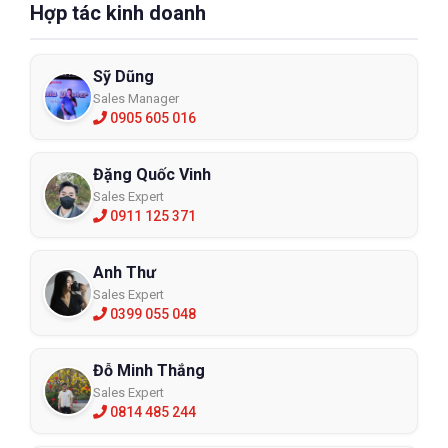
Hợp tác kinh doanh
Sỹ Dũng
Sales Manager
0905 605 016
Đặng Quốc Vinh
Sales Expert
0911 125 371
Anh Thư
Sales Expert
0399 055 048
Đỗ Minh Thắng
Sales Expert
0814 485 244