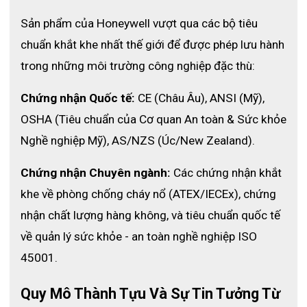
Sản phẩm của Honeywell vượt qua các bộ tiêu 
chuẩn khắt khe nhất thế giới để được phép lưu hành 
- Thương hiệu Honeywell
trong những môi trường công nghiệp đặc thù:
Chứng nhận Quốc tế:
 CE (Châu Âu), ANSI (Mỹ), 
- Mã sản phẩm Ranger1000
OSHA (Tiêu chuẩn của Cơ quan An toàn & Sức khỏe 
Nghề nghiệp Mỹ), AS/NZS (Úc/New Zealand).
- Xuất xứ Mỹ
Chứng nhận Chuyên ngành:
 Các chứng nhận khắt 
- Chiều cao 13inch
khe về phòng chống cháy nổ (ATEX/IECEx), chứng 
nhận chất lượng hàng không, và tiêu chuẩn quốc tế 
- Khối lượng 2,8kg
về quản lý sức khỏe - an toàn nghề nghiệp ISO 
45001.
- Chất liệu Cao su tự nhiên/butyl
Quy Mô Thành Tựu Và Sự Tin Tưởng Từ 