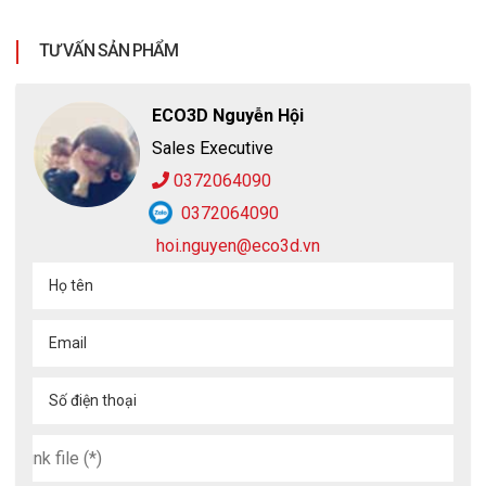
TƯ VẤN SẢN PHẨM
ECO3D Nguyễn Hội
Sales Executive
0372064090
0372064090
hoi.nguyen@eco3d.vn
Họ tên
Email
Số điện thoại