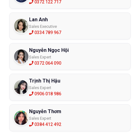
0372 122 717
Lan Anh
Sales Executive
0334 789 967
Nguyễn Ngọc Hội
Sales Expert
0372 064 090
Trịnh Thị Hậu
Sales Expert
0906 018 986
Nguyễn Thơm
Sales Expert
0384 412 492