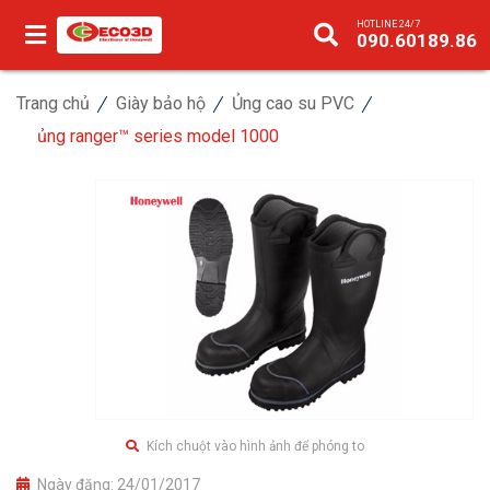
HOTLINE 24/7
090.60189.86
Trang chủ
Giày bảo hộ
Ủng cao su PVC
ủng ranger™ series model 1000
Kích chuột vào hình ảnh để phóng to
Ngày đăng:
24/01/2017