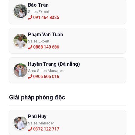
Bảo Trân
Sales Expert
091 464 8325
Phạm Văn Tuấn
Sales Expert
0888 149 686
Huyền Trang (Đà nẵng)
Area Sales Manager
0905 605 016
Giải pháp phòng độc
Phú Huy
Sales Manager
0372 122 717