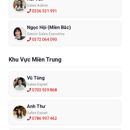
Sales Admin
0356 531 991
Ngọc Hội (Miền Bắc)
Senior Sales Executive
0372 064 090
Khu Vực Miền Trung
Vũ Tùng
Sales Expert
0703 939 868
Anh Thư
Sales Expert
0786 997 462