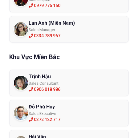
0979 775 160
Lan Anh (Miền Nam)
Sales Manager
0334 789 967
Khu Vực Miền Bắc
Trịnh Hậu
Sales Consultant
0906 018 986
Đỗ Phú Huy
Sales Executive
0372 122 717
Hải Vân