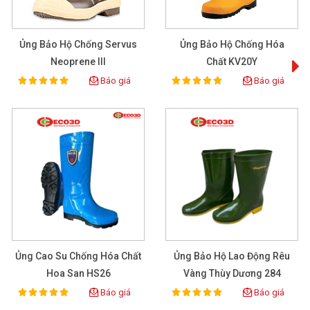
Ủng Bảo Hộ Chống Servus
Ủng Bảo Hộ Chống Hóa
Neoprene III
Chất KV20Y
Báo giá
Báo giá
100%
100%
Rating:
Rating:
Ủng Cao Su Chống Hóa Chất
Ủng Bảo Hộ Lao Động Rêu
Ủ
Hoa San HS26
Vàng Thùy Dương 284
Báo giá
Báo giá
100%
100%
Rating:
Rating: