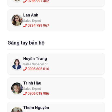
0786 997 462
Lan Anh
Sales Expert
0334 789 967
Găng tay bảo hộ
Huyền Trang
Sales Supervisor
0905 605 016
Trịnh Hậu
Sales Expert
0906 018 986
Thơm Nguyễn