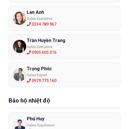
Lan Anh
Sales Executive
0334 789 967
Trần Huyền Trang
Sales Executive
0905 605 016
Trọng Phúc
Sales Expert
0979 775 160
Bảo hộ nhiệt độ
Phú Huy
Sales Supervisor