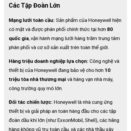
Các Tập Đoàn Lớn
- Vải lót :vải lưới
Mạng lưới toàn cầu:
 Sản phẩm của Honeywell hiện 
- Đế lót thép
có mặt và được phân phối chính thức tại hơn 
80 
quốc gia
, vận hành mạng lưới hàng trăm trung tâm 
- Chất liệu đế ngoài cao su
phân phối và cơ sở sản xuất trên toàn thế giới.
Hàng triệu doanh nghiệp lựa chọn:
 Công nghệ và 
- Tiêu chuẩn NFPA 1971/CSA
thiết bị của Honeywell đang bảo vệ cho hơn 
10 
triệu tòa nhà thương mại
 và hàng vạn nhà máy, 
ỨNG DỤNG
công trường quy mô lớn.
Sử dụng trong các môi trường chống cháy, hóa chất lỏng
Đối tác chiến lược:
 Honeywell là nhà cung ứng 
thiết bị và giải pháp an toàn hàng đầu cho các tập 
đoàn dầu khí lớn (như ExxonMobil, Shell), các hãng 
hàng không vũ trụ toàn cầu, và các nhà thầu xây 