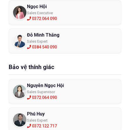
Ngọc Hội
Sales Executive
0372 064 090
Đỗ Minh Thắng
Sales Expert
0384 540 090
Bảo vệ thính giác
Nguyễn Ngọc Hội
Sales Supervisor
0372 064 090
Phú Huy
Sales Expert
0372 122 717