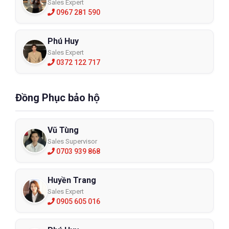
Sales Expert
0967 281 590
Phú Huy
Sales Expert
0372 122 717
Đồng Phục bảo hộ
Vũ Tùng
Sales Supervisor
0703 939 868
Huyền Trang
Sales Expert
0905 605 016