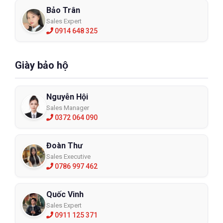
Bảo Trân
Sales Expert
0914 648 325
Giày bảo hộ
Nguyễn Hội
Sales Manager
0372 064 090
Đoàn Thư
Sales Executive
0786 997 462
Quốc Vinh
Sales Expert
0911 125 371