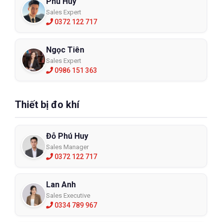
Phú Huy
Sales Expert
0372 122 717
Ngọc Tiên
Sales Expert
0986 151 363
Thiết bị đo khí
Đỗ Phú Huy
Sales Manager
0372 122 717
Lan Anh
Sales Executive
0334 789 967