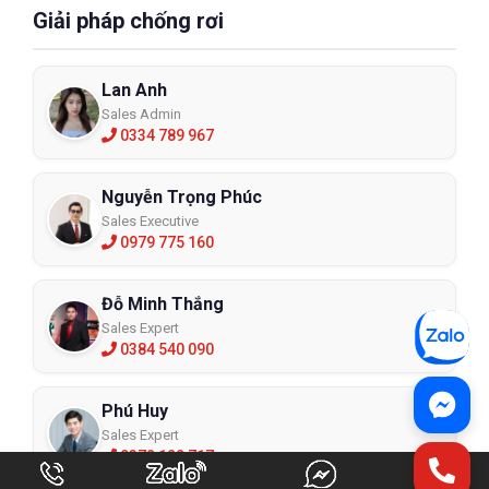
Giải pháp chống rơi
Lan Anh
Sales Admin
0334 789 967
Nguyễn Trọng Phúc
Sales Executive
0979 775 160
Đỗ Minh Thắng
Sales Expert
0384 540 090
Phú Huy
Sales Expert
0372 122 717