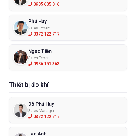
0905 605 016
Phú Huy
Sales Expert
0372 122 717
Ngọc Tiên
Sales Expert
0986 151 363
Thiết bị đo khí
Đỗ Phú Huy
Sales Manager
0372 122 717
Lan Anh