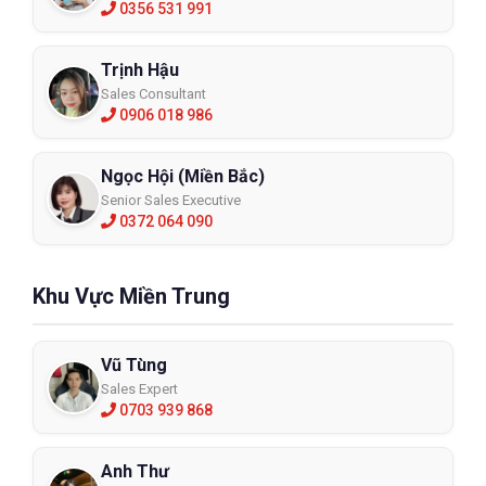
0356 531 991
Trịnh Hậu
Sales Consultant
0906 018 986
Ngọc Hội (Miền Bắc)
Senior Sales Executive
0372 064 090
Khu Vực Miền Trung
Vũ Tùng
Sales Expert
0703 939 868
Anh Thư