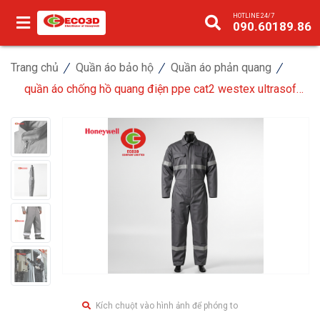
HOTLINE 24/7
090.60189.86
Trang chủ
Quần áo bảo hộ
Quần áo phản quang
quần áo chống hồ quang điện ppe cat2 westex ultrasoft
– chịu nhiệt 13.5 cal/cm²
Kích chuột vào hình ảnh để phóng to