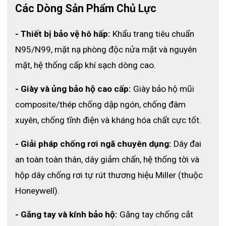
ECO3D
Các Dòng Sản Phẩm Chủ Lực
ECO3D
 – Nhà phân phối thiết bị bảo hộ chính hãng tại Việt Nam. 
Cam kết:
- Thiết bị bảo vệ hô hấp:
 Khẩu trang tiêu chuẩn 
✅ Hàng chính hãng 100% – có đầy đủ CO/CQ
N95/N99, mặt nạ phòng độc nửa mặt và nguyên 
✅ Mức giá ưu đãi – chiết khấu tốt cho đơn vị mua số lượng lớn
mặt, hệ thống cấp khí sạch dòng cao.
✅ Giao hàng nhanh toàn quốc – đóng gói chuyên nghiệp
✅ Hỗ trợ kỹ thuật tận nơi – tư vấn chọn đúng loại găng phù hợp
- Giày và ủng bảo hộ cao cấp:
 Giày bảo hộ mũi 
composite/thép chống dập ngón, chống đâm 
📌 Xem chi tiết sản phẩm tại: 
Danh mục găng tay bảo hộ ECO3D
📞 Hotline: 097 636 3588
xuyên, chống tĩnh điện và kháng hóa chất cực tốt.
📧 Email: admin@eco3d.vn
📱 Fanpage: Bảo hộ lao động ECO3D
- Giải pháp chống rơi ngã chuyên dụng:
 Dây đai 
an toàn toàn thân, dây giảm chấn, hệ thống tời và 
hộp dây chống rơi tự rút thương hiệu Miller (thuộc 
Honeywell).
- Găng tay và kính bảo hộ:
 Găng tay chống cắt 