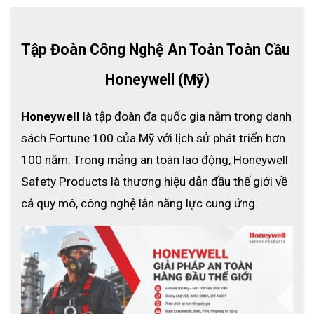
Ứng dụng
Môi trường có nguy cơ hồ quang
điện vừa phải
Tập Đoàn Công Nghệ An Toàn Toàn Cầu 
Đặc Điểm Nổi Bật Của PPE CAT2 
Honeywell (Mỹ)
(Westex Ultrasoft Coveralls) 13.5 Cal
Honeywell
 là tập đoàn đa quốc gia nằm trong danh 
Chất liệu:
Westex Ultrasoft
, dòng vải chống cháy cao
–
sách Fortune 100 của Mỹ với lịch sử phát triển hơn 
cấp, mềm mại, thoáng khí, đảm bảo sự dễ chịu khi sử
dụng trong thời gian dài.
100 năm. Trong mảng an toàn lao động, Honeywell 
Khả năng bảo vệ hồ quang điện đạt
13.5 Cal/cm²
, đáp
–
Safety Products là thương hiệu dẫn đầu thế giới về 
ứng tiêu chuẩn cho môi trường có nguy cơ hồ quang ở
cả quy mô, công nghệ lẫn năng lực cung ứng.
mức vừa.
Thiết kế liền thân giúp tối ưu khả năng bảo vệ toàn diện
–
cho cơ thể người lao động.
Đường may chắc chắn, bền bỉ, phù hợp cho các hoạt
–
động làm việc cường độ cao.
Sản phẩm thuộc nhóm
PPE CAT 2
, phù hợp tiêu chuẩn
–