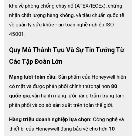
khe về phòng chống cháy nổ (ATEX/IECEx), chứng 
nhận chất lượng hàng không, và tiêu chuẩn quốc tế 
Ứng Dụng Của PPE CAT2 (Westex 
về quản lý sức khỏe - an toàn nghề nghiệp ISO 
Ultrasoft Coveralls) 13.5 Cal
45001.
PPE CAT2 (Westex Ultrasoft Coveralls) 13.5 Cal là lựa chọn lý
tưởng dành cho:
Quy Mô Thành Tựu Và Sự Tin Tưởng Từ 
Công nhân làm việc trong nhà máy điện, trạm biến áp, khu
-
Các Tập Đoàn Lớn
vực có nguy cơ hồ quang điện.
Kỹ sư, kỹ thuật viên thi công, bảo trì hệ thống điện trung
-
Mạng lưới toàn cầu:
 Sản phẩm của Honeywell hiện 
thế, hạ thế.
có mặt và được phân phối chính thức tại hơn 
80 
Nhân sự hoạt động trong các môi trường công nghiệp cần
-
trang phục chống cháy và bảo vệ hồ quang.
quốc gia
, vận hành mạng lưới hàng trăm trung tâm 
Những vị trí yêu cầu quần áo bảo hộ đáp ứng tiêu chuẩn
phân phối và cơ sở sản xuất trên toàn thế giới.
PPE CAT 2
, đảm bảo an toàn trong môi trường nguy
hiểm ở mức độ vừa phải.
Hàng triệu doanh nghiệp lựa chọn:
 Công nghệ và 
thiết bị của Honeywell đang bảo vệ cho hơn 
10 