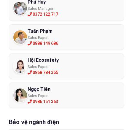
Phú Huy
Sales Manager
0372 122 717
Tuấn Phạm
Sales Expert
0888 149 686
Hội Ecosafety
Sales Expert
0868 784 355
Ngọc Tiên
Sales Expert
0986 151 363
Bảo vệ ngành điện