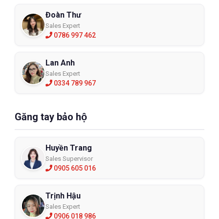
Đoàn Thư
Sales Expert
0786 997 462
Lan Anh
Sales Expert
0334 789 967
Găng tay bảo hộ
Huyền Trang
Sales Supervisor
0905 605 016
Trịnh Hậu
Sales Expert
0906 018 986