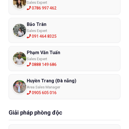
Sales Expert
0786 997 462
Bảo Trân
Sales Expert
091 464 8325
Phạm Văn Tuấn
Sales Expert
0888 149 686
Huyền Trang (Đà nẵng)
Area Sales Manager
0905 605 016
Giải pháp phòng độc