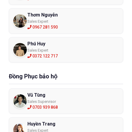
Thơm Nguyễn
Sales Expert
0967 281 590
Phú Huy
Sales Expert
0372 122 717
Đồng Phục bảo hộ
Vũ Tùng
Sales Supervisor
0703 939 868
Huyền Trang
Sales Expert