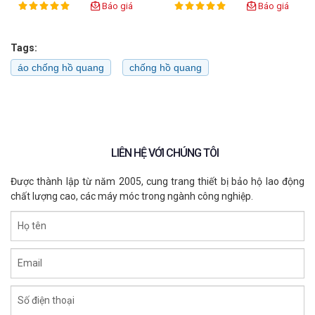
Pant) - Bảo Hộ ECO3D
Báo giá
Báo giá
100%
100%
Rating:
Rating:
Tags:
áo chống hồ quang
chống hồ quang
LIÊN HỆ VỚI CHÚNG TÔI
Được thành lập từ năm 2005, cung trang thiết bị bảo hộ lao động
chất lượng cao, các máy móc trong ngành công nghiệp.
Họ tên
Email
Số điện thoại