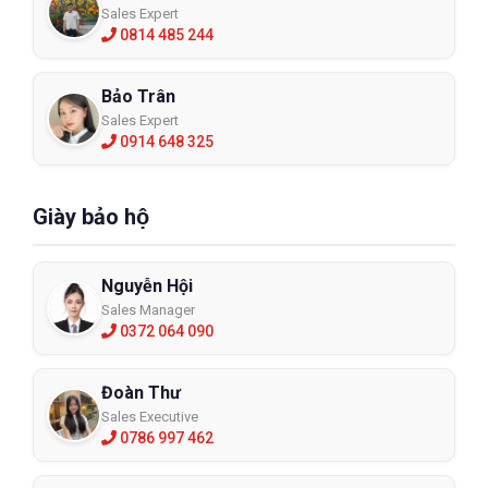
Sales Expert
0814 485 244
Bảo Trân
Sales Expert
0914 648 325
Giày bảo hộ
Nguyễn Hội
Sales Manager
0372 064 090
Đoàn Thư
Sales Executive
0786 997 462