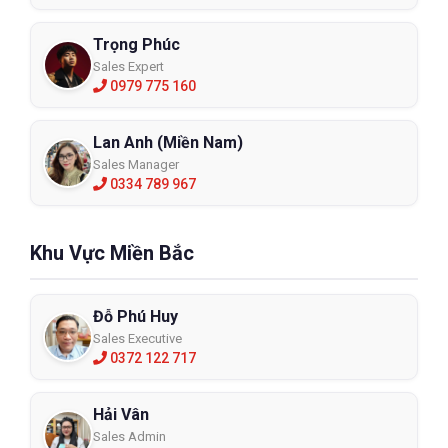
Trọng Phúc
Sales Expert
0979 775 160
Lan Anh (Miền Nam)
Sales Manager
0334 789 967
Khu Vực Miền Bắc
Đỗ Phú Huy
Sales Executive
0372 122 717
Hải Vân
Sales Admin