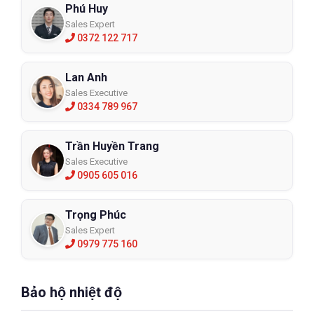
Phú Huy
Sales Expert
0372 122 717
Lan Anh
Sales Executive
0334 789 967
Trần Huyền Trang
Sales Executive
0905 605 016
Trọng Phúc
Sales Expert
0979 775 160
Bảo hộ nhiệt độ