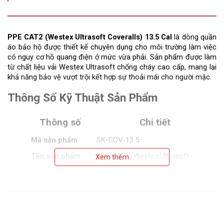
PPE CAT2 (Westex Ultrasoft Coveralls) 13.5 Cal
 là dòng quần 
áo bảo hộ được thiết kế chuyên dụng cho môi trường làm việc 
có nguy cơ hồ quang điện ở mức vừa phải. Sản phẩm được làm 
từ chất liệu vải Westex Ultrasoft chống cháy cao cấp, mang lại 
khả năng bảo vệ vượt trội kết hợp sự thoải mái cho người mặc.
Thông Số Kỹ Thuật Sản Phẩm
Thông số
Chi tiết
Mã sản phẩm
SK-COV-13.5
Tên sản phẩm
PPE CAT2 (Westex Ultrasoft
Xem thêm
Coveralls) 13.5 Cal
Chất liệu
Vải chống cháy Westex Ultrasoft
Mức bảo vệ hồ
13.5 Cal/cm²
quang
Loại PPE
CAT 2