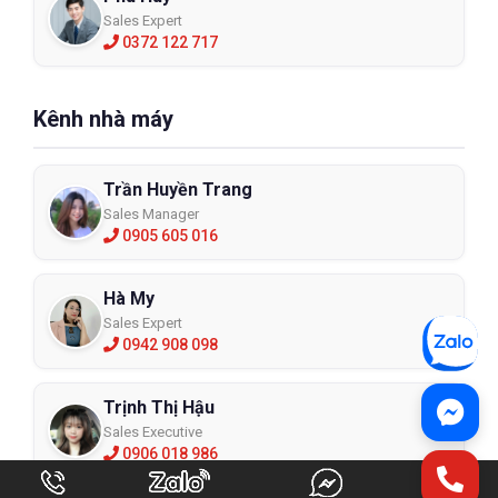
Sales Expert
0372 122 717
Kênh nhà máy
Trần Huyền Trang
Sales Manager
0905 605 016
Hà My
Sales Expert
0942 908 098
Trịnh Thị Hậu
Sales Executive
0906 018 986