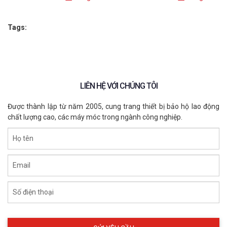
Tags:
Áo lưới phản quang 3M APQ3M
6. Vì sao nên chọn áo phản quang 
APQ3M?
LIÊN HỆ VỚI CHÚNG TÔI
Được thành lập từ năm 2005, cung trang thiết bị bảo hộ lao động
✔ Thoáng mát, nhẹ, dễ mặc
chất lượng cao, các máy móc trong ngành công nghiệp.
✔ Phản quang nổi bật, tăng an toàn
Họ tên
✔ Hỗ trợ in/thêu logo theo yêu cầu
Email
✔ Nhiều size lựa chọn
✔ Phù hợp doanh nghiệp và công trình
Số điện thoại