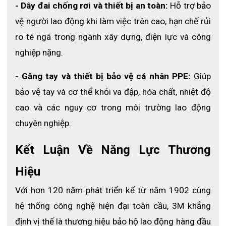
Đảm bảo độ bền trong quá trình làm việc thường xuyên.
- Dây đai chống rơi và thiết bị an toàn:
 Hỗ trợ bảo 
vệ người lao động khi làm việc trên cao, hạn chế rủi 
4.4 Thiết kế nhẹ dễ vận động
ro té ngã trong ngành xây dựng, điện lực và công 
Không gây vướng víu khi làm việc hoặc di chuyển nhiều.
nghiệp nặng.
4.5 Hỗ trợ in/thêu logo theo yêu cầu
- Găng tay và thiết bị bảo vệ cá nhân PPE:
 Giúp 
Phù hợp làm đồng phục cho doanh nghiệp, công trình 
bảo vệ tay và cơ thể khỏi va đập, hóa chất, nhiệt độ 
hoặc đội kỹ thuật.
cao và các nguy cơ trong môi trường lao động 
4.6 Có thể in logo 3D chuyên nghiệp
chuyên nghiệp.
Tăng tính nhận diện thương hiệu và tạo sự chuyên 
Kết Luận Về Năng Lực Thương 
nghiệp cho doanh nghiệp.
Hiệu
4.7 Nhiều size phù hợp nhiều đối tượng
Với hơn 120 năm phát triển kể từ năm 1902 cùng 
Từ size M đến XXXL, đáp ứng đa dạng nhu cầu sử 
dụng.
hệ thống công nghệ hiện đại toàn cầu, 3M khẳng 
định vị thế là thương hiệu bảo hộ lao động hàng đầu 
4.8 Dễ phối hợp với đồng phục lao động