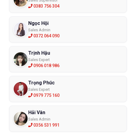
Sales Supervisor
0383 756 304
Ngọc Hội
Sales Admin
0372 064 090
Trịnh Hậu
Sales Expert
0906 018 986
Trọng Phúc
Sales Expert
0979 775 160
Hải Vân
Sales Admin
0356 531 991