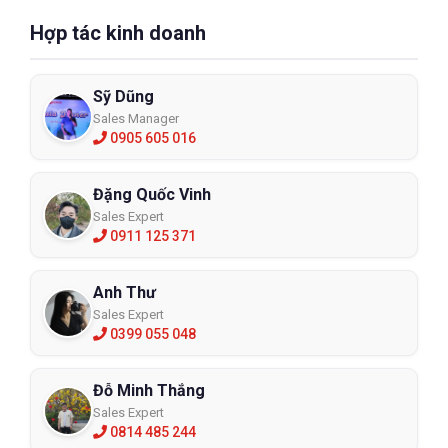
Hợp tác kinh doanh
Sỹ Dũng
Sales Manager
0905 605 016
Đặng Quốc Vinh
Sales Expert
0911 125 371
Anh Thư
Sales Expert
0399 055 048
Đỗ Minh Thắng
Sales Expert
0814 485 244