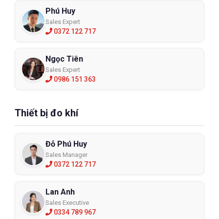
Phú Huy
Sales Expert
0372 122 717
Ngọc Tiên
Sales Expert
0986 151 363
Thiết bị đo khí
Đỗ Phú Huy
Sales Manager
0372 122 717
Lan Anh
Sales Executive
0334 789 967