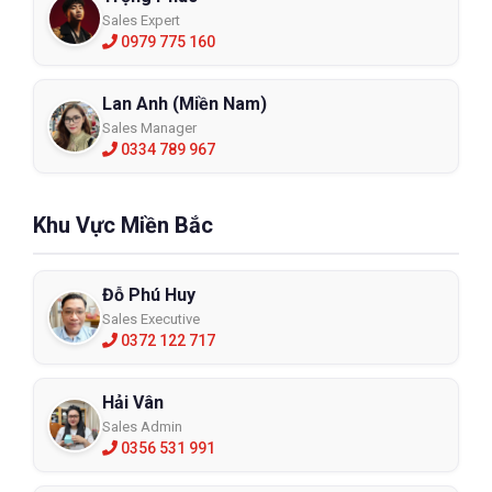
XEM CHI TIẾT
Sales Expert
0979 775 160
Lan Anh (Miền Nam)
Sales Manager
0334 789 967
Khu Vực Miền Bắc
Đỗ Phú Huy
Sales Executive
0372 122 717
Hải Vân
Sales Admin
0356 531 991