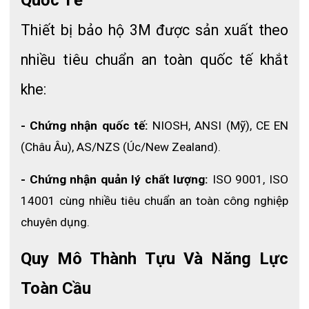
- Chất liệu:
 Vải kaki kết hợp lưới nhỏ thoáng khí
Thiết bị bảo hộ 3M được sản xuất theo 
- Thiết kế phản quang:
nhiều tiêu chuẩn an toàn quốc tế khắt 
Đường phản quang trước ngực
khe:
Đường phản quang sau lưng
- In/Thêu: 
In logo theo yêu cầu
- Chứng nhận quốc tế: 
NIOSH, ANSI (Mỹ), CE EN 
- Màu sắc:
 Theo mẫu hoặc theo yêu cầu
(Châu Âu), AS/NZS (Úc/New Zealand).
- Chứng nhận quản lý chất lượng: 
ISO 9001, ISO 
14001 cùng nhiều tiêu chuẩn an toàn công nghiệp 
chuyên dụng.
Quy Mô Thành Tựu Và Năng Lực 
Toàn Cầu