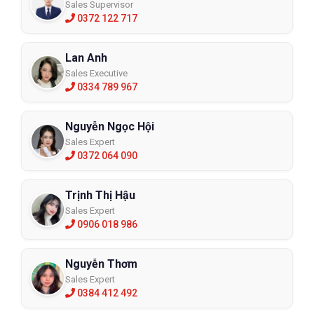
Sales Supervisor
0372 122 717
Lan Anh
Sales Executive
0334 789 967
Nguyễn Ngọc Hội
Sales Expert
0372 064 090
Trịnh Thị Hậu
Sales Expert
0906 018 986
Nguyễn Thơm
Sales Expert
0384 412 492