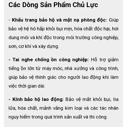
Các Dòng Sản Phẩm Chủ Lực
XXL
70 – 80 kg
XXXL
80 – 95 kg
- 
Khẩu trang bảo hộ và mặt nạ phòng độc:
 Giúp 
bảo vệ hệ hô hấp khỏi bụi mịn, hóa chất độc hại, hơi 
4. Ưu điểm nổi bật
dung môi và khí độc trong môi trường công nghiệp, 
4.1 Chất liệu lưới thoáng khí mặc mát, thoải 
sơn, cơ khí và xây dựng.
mái
- Tai nghe chống ồn công nghiệp:
 Hỗ trợ giảm 
Thiết kế lưới giúp tăng khả năng lưu thông không khí, 
tiếng ồn lớn từ máy móc, nhà xưởng và công trình, 
giảm nóng bức khi làm việc ngoài trời.
giúp bảo vệ thính giác cho người lao động khi làm 
4.2 Dải phản quang nổi bật tăng độ an toàn
việc thời gian dài.
Giúp người mặc dễ được nhận diện trong điều kiện 
thiếu sáng hoặc môi trường nhiều phương tiện di 
- Kính bảo hộ lao động:
 Bảo vệ mắt khỏi bụi, tia 
chuyển.
lửa, hóa chất, mảnh văng kim loại và các tác nhân 
4.3 Chất liệu kaki bền chắc sử dụng lâu dài
nguy hiểm trong quá trình sản xuất và thi công.