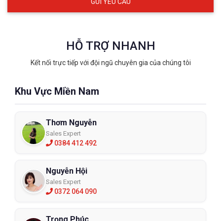
HỖ TRỢ NHANH
Kết nối trực tiếp với đội ngũ chuyên gia của chúng tôi
Khu Vực Miền Nam
Thơm Nguyễn
Sales Expert
0384 412 492
Nguyễn Hội
Quần áo chống hóa chất Delta Plus
Sales Expert
CO600
0372 064 090
DT-CO600
Trọng Phúc