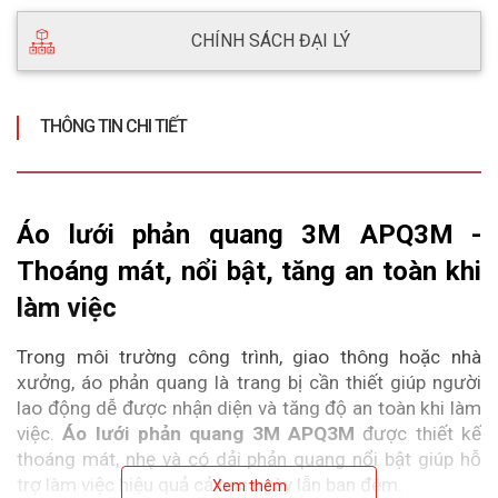
CHÍNH SÁCH ĐẠI LÝ
THÔNG TIN CHI TIẾT
Áo lưới phản quang 3M APQ3M - 
Thoáng mát, nổi bật, tăng an toàn khi 
làm việc
Trong môi trường công trình, giao thông hoặc nhà 
xưởng, áo phản quang là trang bị cần thiết giúp người 
lao động dễ được nhận diện và tăng độ an toàn khi làm 
việc. 
Áo lưới phản quang 3M APQ3M
 được thiết kế 
thoáng mát, nhẹ và có dải phản quang nổi bật giúp hỗ 
trợ làm việc hiệu quả cả ban ngày lẫn ban đêm.
Xem thêm