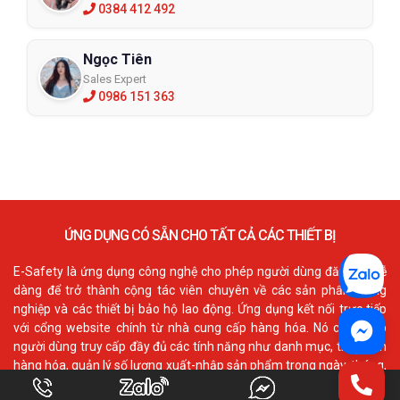
0384 412 492
Ngọc Tiên
Sales Expert
0986 151 363
ỨNG DỤNG CÓ SẴN CHO TẤT CẢ CÁC THIẾT BỊ
E-Safety là ứng dụng công nghệ cho phép người dùng đăng ký dễ
dàng để trở thành cộng tác viên chuyên về các sản phẩm công
nghiệp và các thiết bị bảo hộ lao động. Ứng dụng kết nối trực tiếp
với cổng website chính từ nhà cung cấp hàng hóa. Nó cho phép
người dùng truy cấp đầy đủ các tính năng như danh mục, thông tin
hàng hóa, quản lý số lượng xuất-nhập sản phẩm trong ngày, tháng,
năm. Đồng thời kiểm soát chính xác về doanh số thu vào và ra.