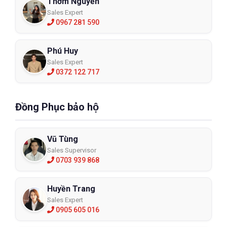
Thơm Nguyễn
Sales Expert
0967 281 590
Phú Huy
Sales Expert
0372 122 717
Đồng Phục bảo hộ
Vũ Tùng
Sales Supervisor
0703 939 868
Huyền Trang
Sales Expert
0905 605 016