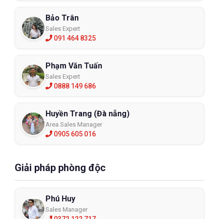
Bảo Trân
Sales Expert
091 464 8325
Áo Gile Lưới Phản Quang
Phạm Văn Tuấn
Sales Expert
APQA6
0888 149 686
XEM CHI TIẾT
Huyền Trang (Đà nẵng)
Area Sales Manager
0905 605 016
7. Địa chỉ cung cấp áo phản quang uy 
tín
Giải pháp phòng độc
ECO3D
 chuyên cung cấp áo phản quang, quần áo bảo 
hộ và thiết bị an toàn lao động chất lượng.
Phú Huy
Khi mua hàng tại ECO3D, khách hàng được:
Sales Manager
0372 122 717