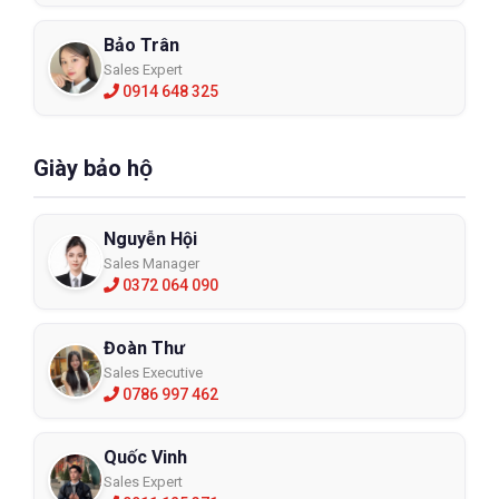
Bảo Trân
Sales Expert
0914 648 325
Giày bảo hộ
Nguyễn Hội
Sales Manager
0372 064 090
Đoàn Thư
Sales Executive
0786 997 462
Quốc Vinh
Sales Expert