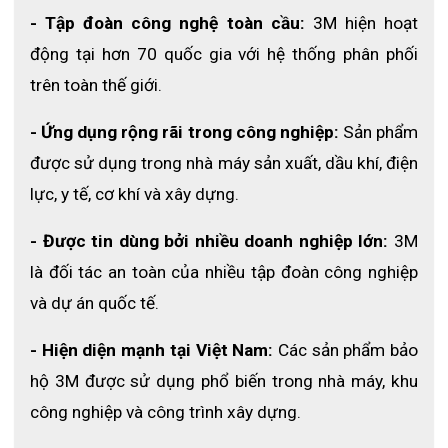
- Tập đoàn công nghệ toàn cầu: 
3M hiện hoạt 
động tại hơn 70 quốc gia với hệ thống phân phối 
trên toàn thế giới.
- Ứng dụng rộng rãi trong công nghiệp:
 Sản phẩm 
được sử dụng trong nhà máy sản xuất, dầu khí, điện 
lực, y tế, cơ khí và xây dựng.
Áo lưới phản quang 3M APQ3M
- Được tin dùng bởi nhiều doanh nghiệp lớn:
 3M 
là đối tác an toàn của nhiều tập đoàn công nghiệp 
3. Bảng size tham khảo
và dự án quốc tế.
Size
Cân nặng phù hợp
- Hiện diện mạnh tại Việt Nam: 
Các sản phẩm bảo 
M
43 – 50 kg
hộ 3M được sử dụng phổ biến trong nhà máy, khu 
L
50 – 60 kg
công nghiệp và công trình xây dựng.
XL
60 – 70 kg