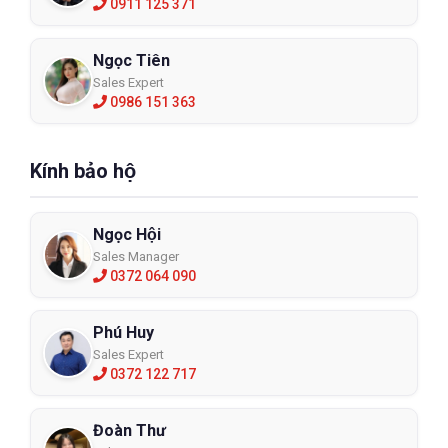
0911 125 371
Ngọc Tiên
Sales Expert
0986 151 363
Kính bảo hộ
Ngọc Hội
Sales Manager
0372 064 090
Phú Huy
Sales Expert
0372 122 717
Đoàn Thư