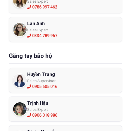
Sales Expert
0786 997 462
Lan Anh
Sales Expert
0334 789 967
Găng tay bảo hộ
Huyền Trang
Sales Supervisor
0905 605 016
Trịnh Hậu
Sales Expert
0906 018 986