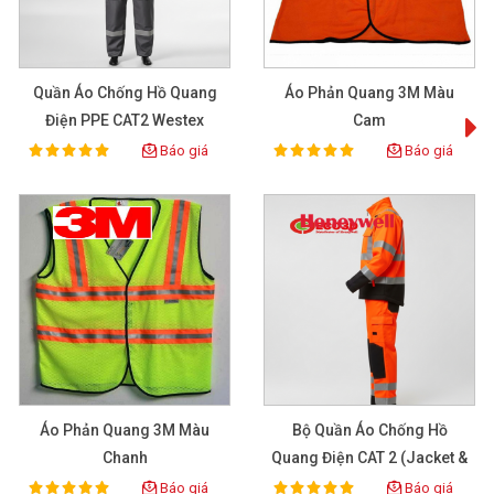
- Khu vực thiếu sáng
- Nơi có xe cộ hoặc máy móc hoạt động
Quần Áo Chống Hồ Quang
Áo Phản Quang 3M Màu
Điện PPE CAT2 Westex
Cam
Ultrasoft – Chịu Nhiệt 13.5
Báo giá
Báo giá
100%
100%
Rating:
Rating:
Cal/cm²
Áo Phản Quang 3M Màu
Bộ Quần Áo Chống Hồ
Chanh
Quang Điện CAT 2 (Jacket &
Pant) - Bảo Hộ ECO3D
Báo giá
Báo giá
100%
100%
Rating:
Rating: