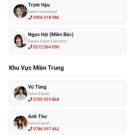
Bộ quần áo chống hồ quang ProGarm
Trịnh Hậu
4658 Coverall 8 cal/cm2
Sales Consultant
0906 018 986
4658
Ngọc Hội (Miền Bắc)
XEM CHI TIẾT
Senior Sales Executive
0372 064 090
Khu Vực Miền Trung
Vũ Tùng
Sales Expert
0703 939 868
Anh Thư
Sales Expert
0786 997 462