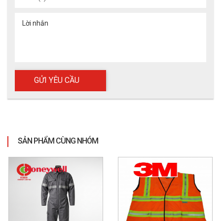
Lời nhắn
Áo lưới phản quang 3M APQ3M
5. Ứng dụng
5.1 Lĩnh vực sử dụng
- Công trình xây dựng
- Giao thông, cầu đường
- Kho vận, logistics
SẢN PHẨM CÙNG NHÓM
- Nhà máy sản xuất
- Đội kỹ thuật, bảo trì
5.2 Môi trường phù hợp
- Làm việc ngoài trời