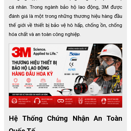
Áo lưới phản quang 3M APQ3M
cá nhân. Trong ngành bảo hộ lao động, 3M được 
1. Giới thiệu áo lưới phản quang 3M 
đánh giá là một trong những thương hiệu hàng đầu 
thế giới về thiết bị bảo vệ hô hấp, chống ồn, chống 
APQ3M
hóa chất và an toàn công nghiệp.
APQ3M
 là mẫu áo lưới phản quang chuyên dụng dành 
cho công nhân công trình, kỹ thuật viên, nhân viên giao 
thông hoặc các ngành nghề cần tăng khả năng nhận 
diện.
Sản phẩm được may từ vải kaki kết hợp lưới thoáng khí, 
tích hợp dải phản quang trước ngực và sau lưng giúp 
tăng độ an toàn khi làm việc ở khu vực thiếu sáng.
2. Thông số kỹ thuật
- Mã sản phẩm: 
APQ3M
Hệ Thống Chứng Nhận An Toàn 
- Loại sản phẩm:
 Áo lưới phản quang
Quốc Tế