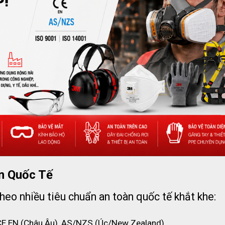
ẩm phù hợp cho nhiều môi trường làm việc khác nhau, đặc b
ngặt.
 hộ 3M H-701SFR-UV
R-UV
n Quốc Tế
heo nhiều tiêu chuẩn an toàn quốc tế khắt khe:
CE EN (Châu Âu), AS/NZS (Úc/New Zealand).
I Z89.1, CSA Z94.1