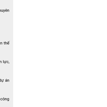
uyên 
n thế 
 lực, 
dự án 
công 