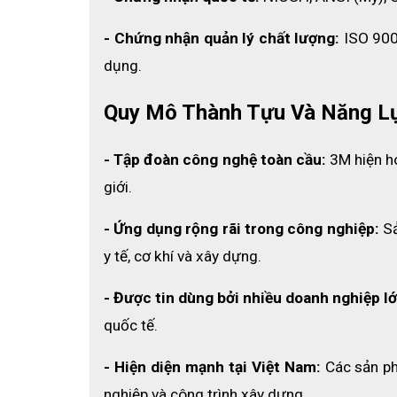
Cấp độ bảo vệ
Type 1, Class G & E
- Chứng nhận quản lý chất lượng: 
ISO 900
dụng.
3. Đặc điểm nổi bật của Nón 
Quy Mô Thành Tựu Và Năng L
- Tập đoàn công nghệ toàn cầu: 
3M hiện ho
giới.
- Ứng dụng rộng rãi trong công nghiệp:
 S
y tế, cơ khí và xây dựng.
- Được tin dùng bởi nhiều doanh nghiệp lớ
quốc tế.
- Hiện diện mạnh tại Việt Nam: 
Các sản p
nghiệp và công trình xây dựng.