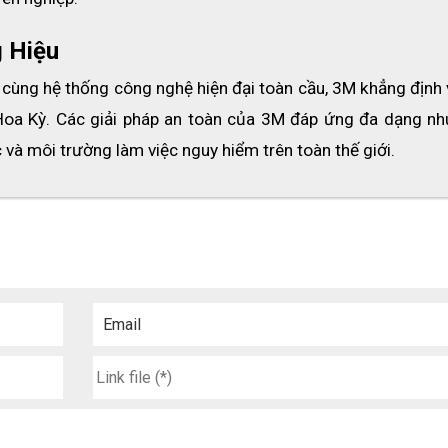
 Hiệu
cùng hệ thống công nghệ hiện đại toàn cầu, 3M khẳng định vị
ch điện hiệu quả
, phù hợp với môi trường làm việc có nguy 
Hoa Kỳ. Các giải pháp an toàn của 3M đáp ứng đa dạng nhu
ười sử dụng.
c và môi trường làm việc nguy hiểm trên toàn thế giới.
ỉnh
, giúp người dùng dễ dàng thay đổi kích thước phù hợp v
làm việc hoặc di chuyển.
Email
ệm trán giúp tăng độ êm ái, đồng thời 
thấm hút mồ hôi hi
thời gian dài.