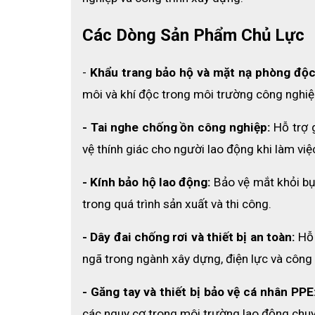
Các Dòng Sản Phẩm Chủ Lực
- 
Khẩu trang bảo hộ và mặt nạ phòng độc
môi và khí độc trong môi trường công nghiệp
- Tai nghe chống ồn công nghiệp:
 Hỗ trợ 
vệ thính giác cho người lao động khi làm việc
- Kính bảo hộ lao động:
 Bảo vệ mắt khỏi bụi
trong quá trình sản xuất và thi công.
Độ bền cao, chịu va đập tốt
- Dây đai chống rơi và thiết bị an toàn:
 Hỗ
ngã trong ngành xây dựng, điện lực và công
Nón bảo hộ 3M H-701SFR-UV
 được sản xuấ
chống va đập hiệu quả. Lớp vỏ ngoài bằng pol
- Găng tay và thiết bị bảo vệ cá nhân PPE
trên cao.
các nguy cơ trong môi trường lao động chuy