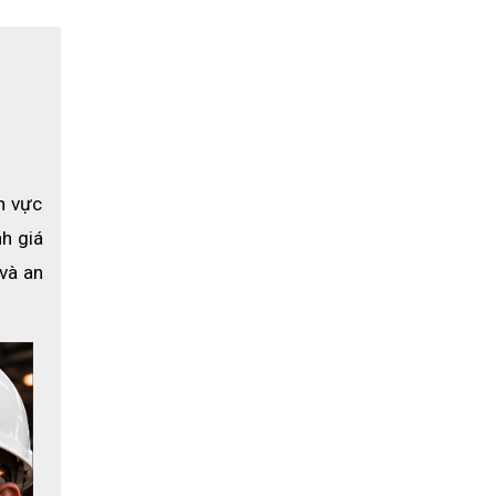
 vực 
 giá 
và an 
c chắn, 