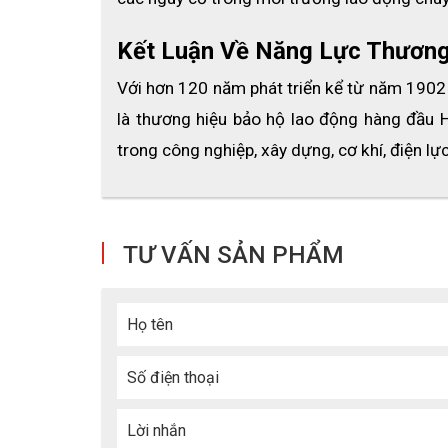
Khả năng cách điện an toàn
Kết Luận Về Năng Lực Thương
Với hơn 120 năm phát triển kể từ năm 1902 
Sản phẩm đạt tiêu chuẩn Class G & E, giúp 
cá
là thương hiệu bảo hộ lao động hàng đầu 
quan đến điện, đảm bảo an toàn tối đa cho ng
trong công nghiệp, xây dựng, cơ khí, điện lự
Thiết kế ôm đầu, dễ điều chỉnh
Nón được trang bị 
hệ thống nút vặn điều ch
đầu. Quai nón chắc chắn, giữ cân bằng tốt khi 
TƯ VẤN SẢN PHẨM
Lót trong êm ái, thấm hút mồ hôi
Họ tên
Phần bên trong nón có lớp lót xốp và miếng đ
mang lại cảm giác thoải mái khi sử dụng trong 
Số điện thoại
Hệ thống dây chắc chắn, bền bỉ
Lời nhắn