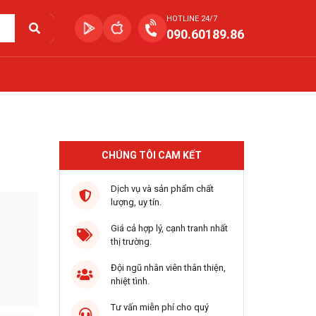
HOTLINE 24/7
090.60189.86
CHÚNG TÔI CAM KẾT
Dịch vụ và sản phẩm chất
lượng, uy tín.
Giá cả hợp lý, cạnh tranh nhất
thị trường.
Đội ngũ nhân viên thân thiện,
nhiệt tình.
Tư vấn miễn phí cho quý