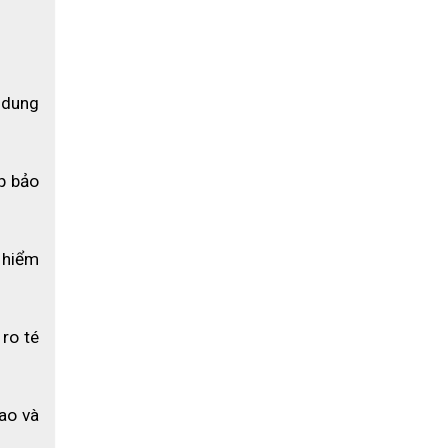
 dung 
p bảo 
 hiểm 
ro té 
tốt và 
ộng từ 
ao và 