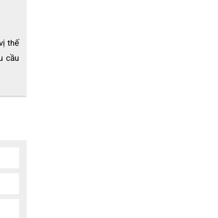
 thế 
cơ liên 
 cầu 
ới vòng 
ệu quả
, 