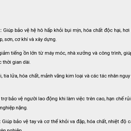
:
 Giúp bảo vệ hệ hô hấp khỏi bụi mịn, hóa chất độc hại, hơi
, sơn, cơ khí và xây dựng.
giảm tiếng ồn lớn từ máy móc, nhà xưởng và công trình, giú
 thời gian dài.
, tia lửa, hóa chất, mảnh văng kim loại và các tác nhân nguy
 trợ bảo vệ người lao động khi làm việc trên cao, hạn chế rủi 
 nghiệp nặng.
t từ chất liệu HDPE – ABS cao cấp, có khả năng chịu lực 
yethylene giúp tăng cường khả năng bảo vệ trước các tác đ
:
 Giúp bảo vệ tay và cơ thể khỏi va đập, hóa chất, nhiệt độ c
ên nghiệp.