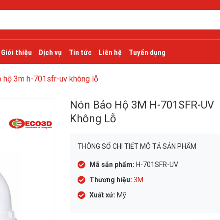
Giới thiệu
Dịch vụ
Tin tức
Liên hệ
Tuyển dụng
 hộ 3m h-701sfr-uv không lỗ
Nón Bảo Hộ 3M H-701SFR-UV
Không Lỗ
THÔNG SỐ CHI TIẾT MÔ TẢ SẢN PHẨM
Mã sản phẩm:
H-701SFR-UV
Thương hiệu:
3M
Xuất xứ:
Mỹ