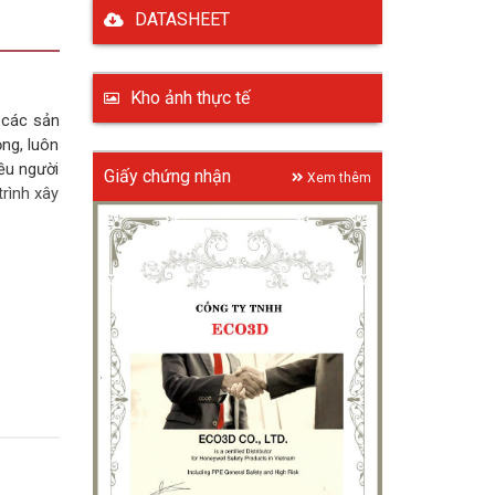
DATASHEET
Kho ảnh thực tế
 các sản
ng, luôn
ều người
Giấy chứng nhận
Xem thêm
rình xây