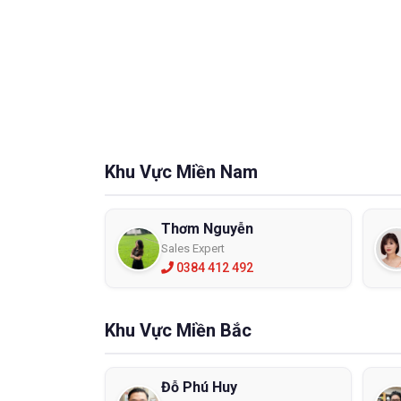
Khu Vực Miền Nam
Thơm Nguyễn
Xem thêm:
Các loại mũ bảo hộ lao động phổ biến 
Sales Expert
0384 412 492
ĐỊA CHỈ CUNG CẤP MŨ BẢO HỘ COV
COVH-A0
Công ty TNHH ECO3D SAFETY
luôn tự hào về sự 
hàng. Những sản phẩm bảo hộ lao động ECO3D nhập 
Khu Vực Miền Bắc
gốc xuất xứ của những thương hiệu nổi tiếng như: Ho
Website:
https://eco3d.vn
hoặc liên hệ Hotline: Hotli
Đỗ Phú Huy