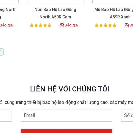
ng North
Nón Bảo Hộ Lao Động
Mũ Bảo Hộ Lao Độn
n nên biết
g
North A59R Cam
A59R Xanh
BIẾT
Báo giá
Báo giá
Bá
100%
100%
Rating:
Rating:
n cảnh. Đặc biệt là về vấn đề bảo vệ đầu, người lao động sẽ phải 
o hộ công nghiệp hiệu suất cao.
: Chất liệu sản xuất vỏ và các phụ kiện đi kèm bên trong các thôn
í
dây đeo cằm phải làm từ chất liệu dẻo dai bền bỉ.
 bổ sung về: Tính chất điện môi khả năng chống va đập khả năng c
êu chí an toàn và chất lượng của thiết bị bảo hộ lao động hiện nay.
LIÊN HỆ VỚI CHÚNG TÔI
, cung trang thiết bị bảo hộ lao động chất lượng cao, các máy m
Email
Số đ