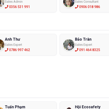
Sales Admin
Sales Consultant
0356 531 991
0906 018 986
Anh Thư
Bảo Trân
Sales Expert
Sales Expert
0786 997 462
091 464 8325
Tuấn Phạm
Hội Ecosafety