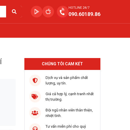
HOTLINE 24/7
090.60189.86
Í
CHÚNG TÔI CAM KẾT
Dịch vụ và sản phẩm chất
lượng, uy tín.
Giá cả hợp lý, cạnh tranh nhất
thị trường.
Đội ngũ nhân viên thân thiện,
nhiệt tình.
Tư vấn miễn phí cho quý