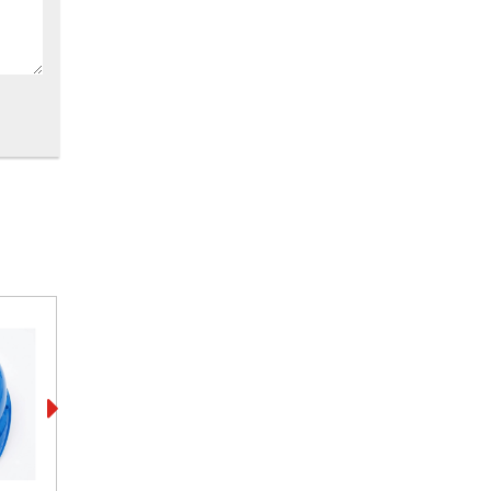
a ABS là
giúp cho
t đầu và
 nước để
thể điều
ều chỉnh
p có khả
m và khử
àn Quốc.
 về chất