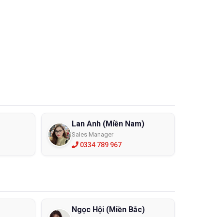
Lan Anh (Miền Nam)
Sales Manager
0334 789 967
uý khách
và nguồn
truy cập
Ngọc Hội (Miền Bắc)