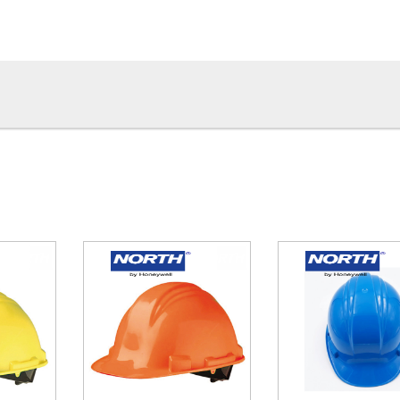
AC và dòng điện rò rỉ nhỏ hơn 10mA
0
chất liệu nhựa ABS chống cháy siêu nhẹ và chịu lực khá tốt. Nhự
u nhiệt, chịu va đập tốt và chống mài mòn cao. Chất liệu này còn 
i màu theo thời gian.
ung quanh làm mát đầu, giúp tạo luồng không khí lưu thông, làm má
m tiếng ồn và tăng khả năng nghe của người dùng. Có rãnh sâu ngăn
cường lực chắc chắn, có khóa cài an toàn dễ sử dụng. Quai đeo có 
 thích của người đội. Ngoài ra, mũ còn có núm vặn ở phía sau để đi
kim đồng hồ để thu nhỏ và ngược lại để nới rộng mũ.
tăng thêm phần an toàn và êm ái cho đầu của người đội. Lớp lót xố
o đầu khi không may xảy ra tai nạn. Lớp lót còn có khả năng hút ẩ
ể vệ sinh khi cần thiết.
ẩn KOSHA - Cơ quan quản lý an toàn và sức khỏe lao động của H
KOSHA kiểm tra, đánh giá, đảm bảo sản phẩm đáp ứng các yêu cầu