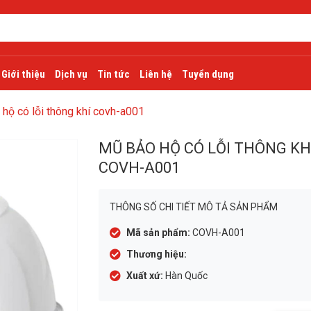
Giới thiệu
Dịch vụ
Tin tức
Liên hệ
Tuyển dụng
hộ có lỗi thông khí covh-a001
MŨ BẢO HỘ CÓ LỖI THÔNG KH
COVH-A001
THÔNG SỐ CHI TIẾT MÔ TẢ SẢN PHẨM
Mã sản phẩm:
COVH-A001
Thương hiệu:
Xuất xứ:
Hàn Quốc