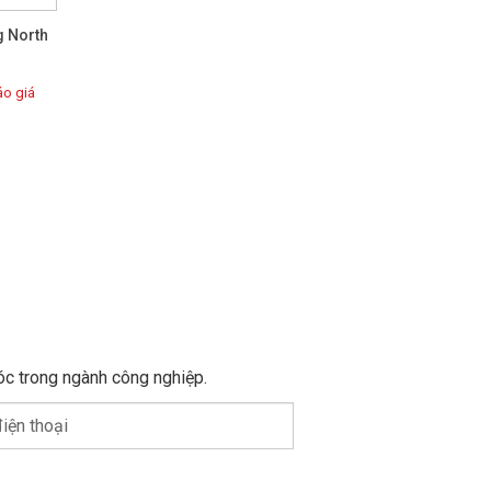
g North
Mũ Bảo Hộ Lao Động North
Mũ Bảo Hộ COV Có Kính
A59R Đỏ
Bảo Vệ
o giá
Báo giá
Báo giá
100%
100%
Rating:
Rating:
lựa chọn
g số cấu
hống bắn
óc trong ngành công nghiệp.
iện thoại