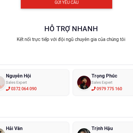
HỖ TRỢ NHANH
Kết nối trực tiếp với đội ngũ chuyên gia của chúng tôi
Nguyễn Hội
Trọng Phúc
hiện nay
Sales Expert
Sales Expert
0372 064 090
0979 775 160
01
an toàn và chất lượng của mũ bảo hộ COV để cung cấp tới các Q
khẩu và phân phối chính thức đều có giấy chứng nhận chất lượng 
neywell, 3M, COV, Sew,.. Để biết thêm chi tiết Quý Khách hàng hãy 
ne: 090 494 6292 để được tư vấn kỹ hơn.
Hải Vân
Trịnh Hậu