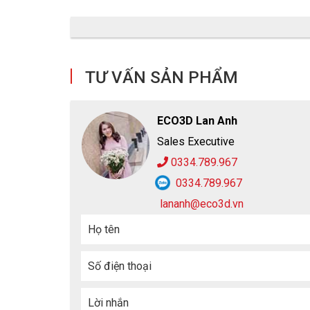
TƯ VẤN SẢN PHẨM
ECO3D Lan Anh
M
Sales Executive
TỔNG QUAN VỀ MŨ BẢO HỘ
COV
COVH-A001
0334.789.967
Thông tin kỹ thuật
0334.789.967
● Thương hiệu: COV - Hàn Quốc
lananh@eco3d.vn
● Chất liệu: Nhựa ABS chịu lực tốt, dây quai mũ làm 
Họ tên
● Thiết kế có quai đeo cằm chắc chắn
● Trọng lượng: ~415g
Số điện thoại
● Khả năng chịu lực khi đeo cằm: 150N đến 250N
● Khả năng chịu lực khi va đập: 4450N
Lời nhắn