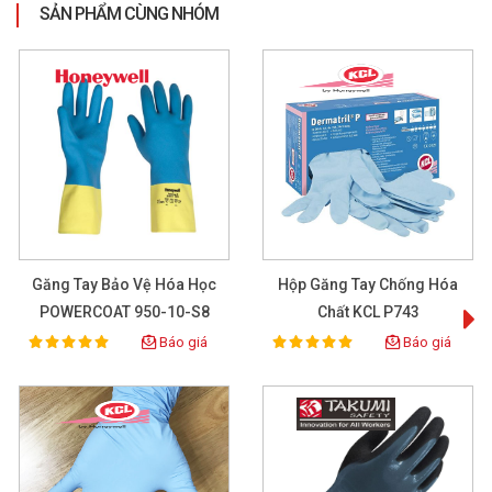
SẢN PHẨM CÙNG NHÓM
Găng Tay Bảo Vệ Hóa Học
Hộp Găng Tay Chống Hóa
POWERCOAT 950-10-S8
Chất KCL P743
Báo giá
Báo giá
100%
100%
Rating:
Rating: