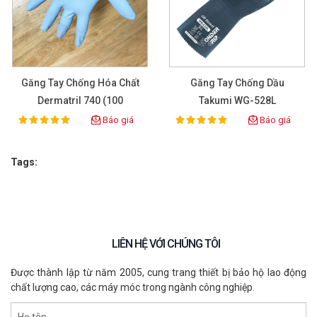
Găng Tay Chống Hóa Chất
Găng Tay Chống Dầu
Dermatril 740 (100
Takumi WG-528L
Pcs/box)
Báo giá
Báo giá
100%
100%
Rating:
Rating:
Tags:
LIÊN HỆ VỚI CHÚNG TÔI
Được thành lập từ năm 2005, cung trang thiết bị bảo hộ lao động
chất lượng cao, các máy móc trong ngành công nghiệp.
Họ tên