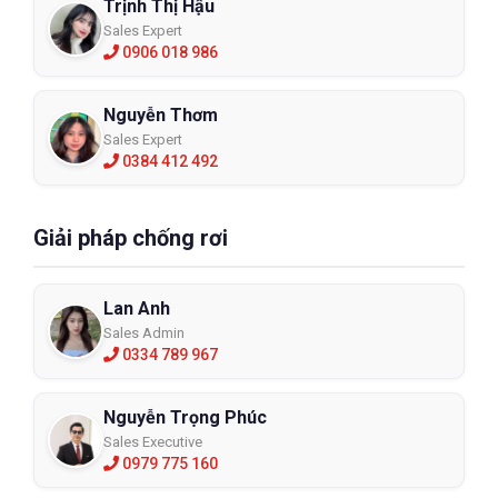
Trịnh Thị Hậu
Sales Expert
0906 018 986
Nguyễn Thơm
Sales Expert
0384 412 492
Giải pháp chống rơi
Lan Anh
Sales Admin
0334 789 967
Nguyễn Trọng Phúc
Sales Executive
0979 775 160