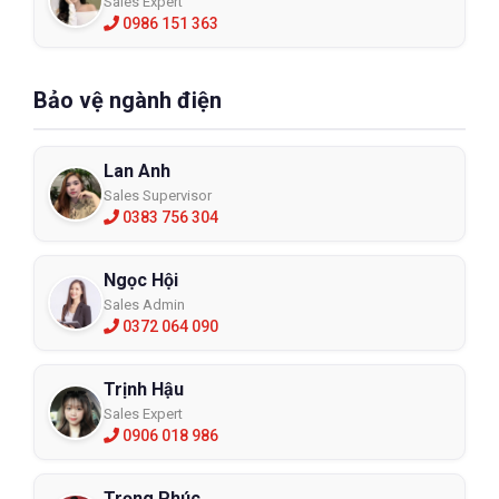
Sales Expert
0986 151 363
Bảo vệ ngành điện
Lan Anh
Sales Supervisor
0383 756 304
Ngọc Hội
Sales Admin
0372 064 090
Trịnh Hậu
Sales Expert
0906 018 986
Trọng Phúc