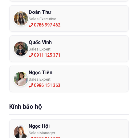
Đoàn Thư
Sales Executive
0786 997 462
Quốc Vinh
Sales Expert
0911 125 371
Ngọc Tiên
Sales Expert
0986 151 363
Kính bảo hộ
Ngọc Hội
Sales Manager