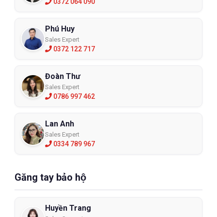
0372 064 090
Phú Huy
Sales Expert
0372 122 717
Đoàn Thư
Sales Expert
0786 997 462
Lan Anh
Sales Expert
0334 789 967
Găng tay bảo hộ
Huyền Trang