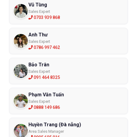
Vũ Tùng
Sales Expert
0703 939 868
Anh Thư
Sales Expert
0786 997 462
Bảo Trân
Sales Expert
091 464 8325
Phạm Văn Tuấn
Sales Expert
0888 149 686
Huyền Trang (Đà nẵng)
Area Sales Manager