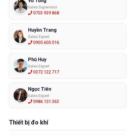
Vũ Tùng
Sales Supervisor
0703 939 868
Huyền Trang
Sales Expert
0905 605 016
Phú Huy
Sales Expert
0372 122 717
Ngọc Tiên
Sales Expert
0986 151 363
Thiết bị đo khí