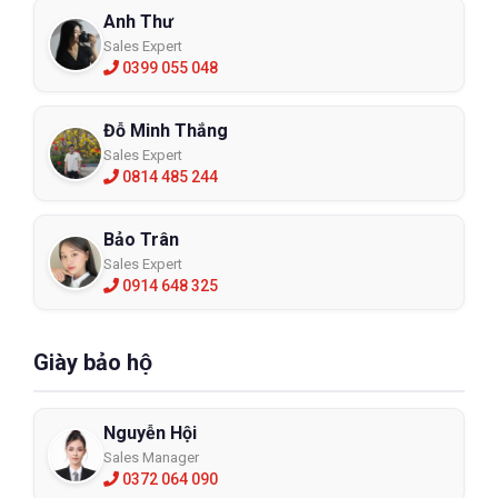
Anh Thư
Sales Expert
0399 055 048
Đỗ Minh Thắng
Sales Expert
0814 485 244
Bảo Trân
Sales Expert
0914 648 325
Giày bảo hộ
Nguyễn Hội
Sales Manager
0372 064 090