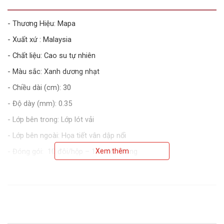
- Thương Hiệu: Mapa
- Xuất xứ : Malaysia
- Chất liệu: Cao su tự nhiên
- Màu sắc: Xanh dương nhạt
- Chiều dài (cm): 30
- Độ dày (mm): 0.35
- Lớp bên trong: Lớp lót vải
- Lớp bên ngoài: Họa tiết vân dập nổi
- Đóng gói: 10 đôi/hộp – 100 đôi/thùng
Xem thêm
- Tiêu chuẩn: EN 511, EN 407, ISO 18889, EN ISO 374, EN 388,
EN 421, EN 16350
- Đặc điểm: Sử dụng hiệu quả chính xác trong môi trường không
khắc nghiệt
Sự khéo léo tuyệt vời nhờ sự dẻo dai của cao su tự