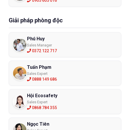
0905 605 016
Giải pháp phòng độc
Phú Huy
Sales Manager
0372 122 717
Tuấn Phạm
Sales Expert
0888 149 686
Hội Ecosafety
Sales Expert
0868 784 355
Ngọc Tiên