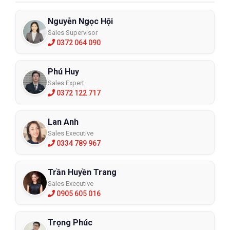
Nguyễn Ngọc Hội
Sales Supervisor
0372 064 090
Phú Huy
Sales Expert
0372 122 717
Lan Anh
Sales Executive
0334 789 967
Trần Huyền Trang
Sales Executive
0905 605 016
Trọng Phúc