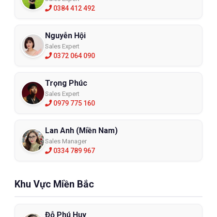
0384 412 492
Nguyễn Hội
Sales Expert
0372 064 090
Trọng Phúc
Sales Expert
0979 775 160
Lan Anh (Miền Nam)
Sales Manager
0334 789 967
Khu Vực Miền Bắc
Đỗ Phú Huy