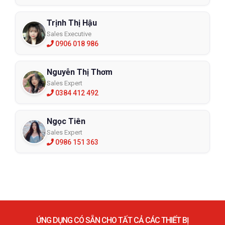
Trịnh Thị Hậu
Sales Executive
0906 018 986
Nguyễn Thị Thơm
Sales Expert
0384 412 492
Ngọc Tiên
Sales Expert
0986 151 363
ỨNG DỤNG CÓ SẴN CHO TẤT CẢ CÁC THIẾT BỊ