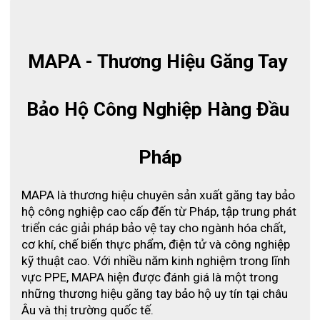
nhiên
Lớp lót cotton thoải mái
MAPA - Thương Hiệu Găng Tay 
- Ứng dụng: Ngành cơ khí (Lắp ráp các bộ phận nhỏ, không có
dầu và mỡ);
Xử lý chất tẩy rửa gia dụng
Bảo Hộ Công Nghiệp Hàng Đầu 
Pháp
MAPA là thương hiệu chuyên sản xuất găng tay bảo 
hộ công nghiệp cao cấp đến từ Pháp, tập trung phát 
triển các giải pháp bảo vệ tay cho ngành hóa chất, 
cơ khí, chế biến thực phẩm, điện tử và công nghiệp 
kỹ thuật cao. Với nhiều năm kinh nghiệm trong lĩnh 
vực PPE, MAPA hiện được đánh giá là một trong 
những thương hiệu găng tay bảo hộ uy tín tại châu 
Âu và thị trường quốc tế.