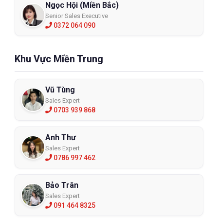
Ngọc Hội (Miền Bắc)
Senior Sales Executive
0372 064 090
Khu Vực Miền Trung
Vũ Tùng
Sales Expert
0703 939 868
Anh Thư
Sales Expert
0786 997 462
Bảo Trân
Sales Expert
091 464 8325