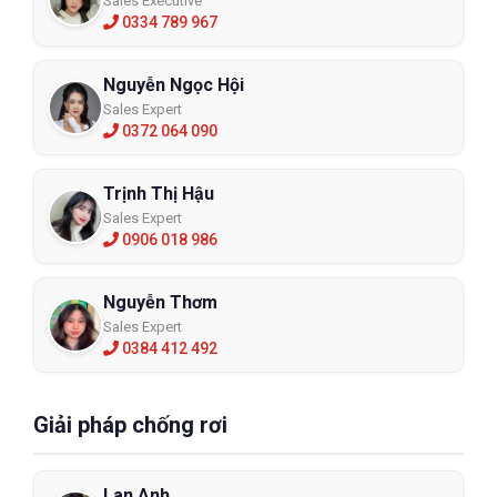
Sales Executive
0334 789 967
Nguyễn Ngọc Hội
Sales Expert
0372 064 090
Trịnh Thị Hậu
Sales Expert
0906 018 986
Nguyễn Thơm
Sales Expert
0384 412 492
Giải pháp chống rơi
Lan Anh