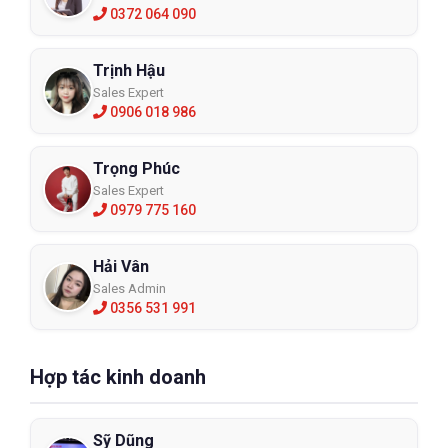
0372 064 090
Trịnh Hậu
Sales Expert
0906 018 986
Trọng Phúc
Sales Expert
0979 775 160
Hải Vân
Sales Admin
0356 531 991
Hợp tác kinh doanh
Sỹ Dũng