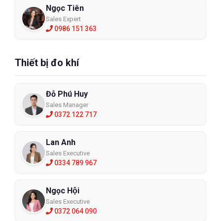
Ngọc Tiên
Sales Expert
0986 151 363
Thiết bị đo khí
Đỗ Phú Huy
Sales Manager
0372 122 717
Lan Anh
Sales Executive
0334 789 967
Ngọc Hội
Sales Executive
0372 064 090