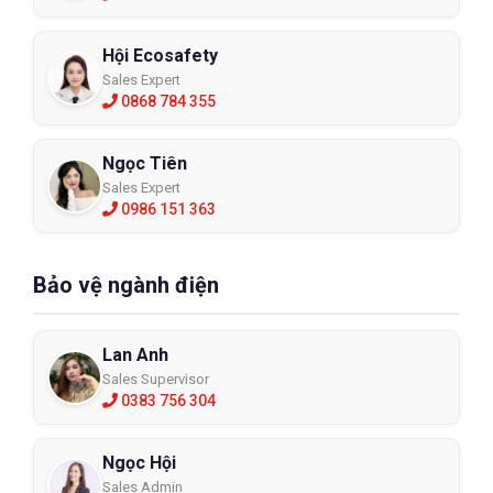
Hội Ecosafety
Sales Expert
0868 784 355
Ngọc Tiên
Sales Expert
0986 151 363
Bảo vệ ngành điện
Lan Anh
Sales Supervisor
0383 756 304
Ngọc Hội
Sales Admin