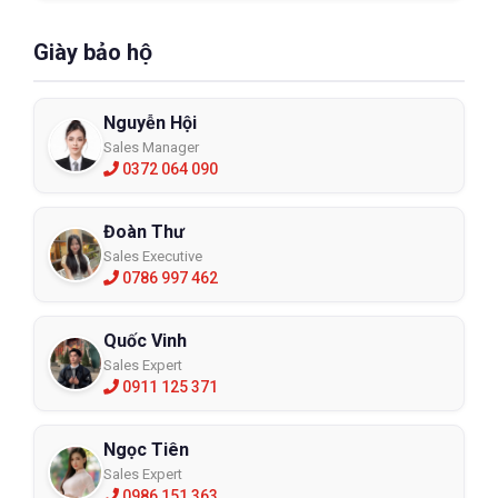
Giày bảo hộ
Nguyễn Hội
Sales Manager
0372 064 090
Đoàn Thư
Sales Executive
0786 997 462
Quốc Vinh
Sales Expert
0911 125 371
Ngọc Tiên
Sales Expert
0986 151 363