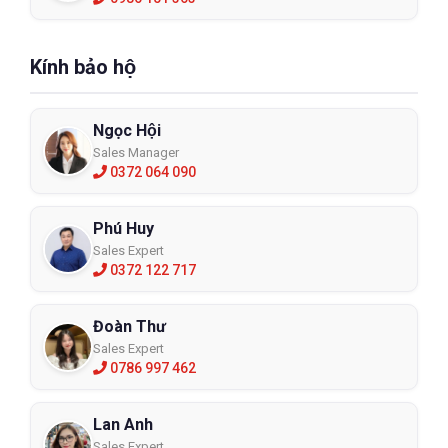
Kính bảo hộ
Ngọc Hội
Sales Manager
0372 064 090
Phú Huy
Sales Expert
0372 122 717
Đoàn Thư
Sales Expert
0786 997 462
Lan Anh
Sales Expert