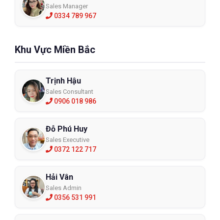
Sales Manager
0334 789 967
Khu Vực Miền Bắc
Trịnh Hậu
Sales Consultant
0906 018 986
Đỗ Phú Huy
Sales Executive
0372 122 717
Hải Vân
Sales Admin
0356 531 991