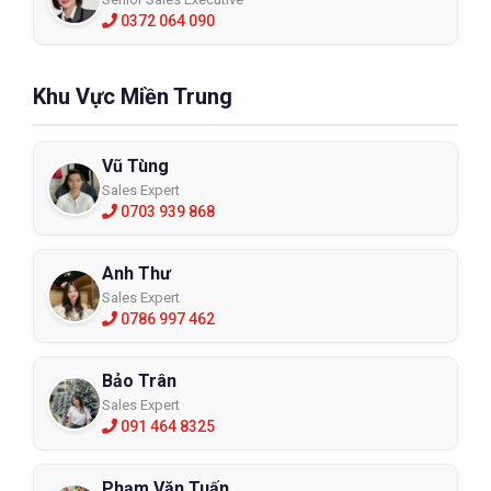
0372 064 090
Khu Vực Miền Trung
Vũ Tùng
Sales Expert
0703 939 868
Anh Thư
Sales Expert
0786 997 462
Bảo Trân
Sales Expert
091 464 8325
Phạm Văn Tuấn