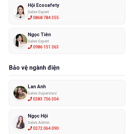
Hội Ecosafety
Sales Expert
0868 784 355
Ngọc Tiên
Sales Expert
0986 151 363
Bảo vệ ngành điện
Lan Anh
Sales Supervisor
0383 756 304
Ngọc Hội
Sales Admin
0372 064 090