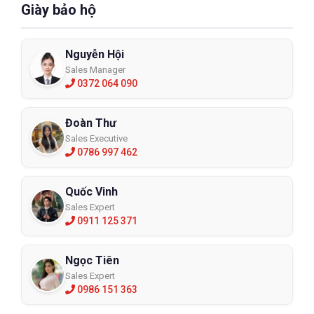
Giày bảo hộ
Nguyễn Hội
Sales Manager
0372 064 090
Đoàn Thư
Sales Executive
0786 997 462
Quốc Vinh
Sales Expert
0911 125 371
Ngọc Tiên
Sales Expert
0986 151 363