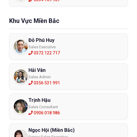
Khu Vực Miền Bắc
Đỗ Phú Huy
Sales Executive
0372 122 717
Hải Vân
Sales Admin
0356 531 991
Trịnh Hậu
Sales Consultant
0906 018 986
Ngọc Hội (Miền Bắc)
Senior Sales Executive