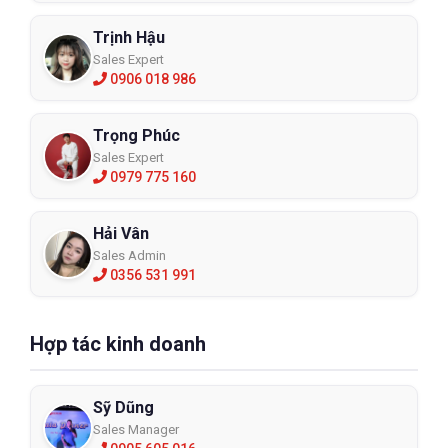
Trịnh Hậu
Sales Expert
0906 018 986
Trọng Phúc
Sales Expert
0979 775 160
Hải Vân
Sales Admin
0356 531 991
Hợp tác kinh doanh
Sỹ Dũng
Sales Manager