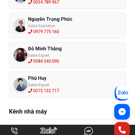
0334 789 967
Nguyễn Trọng Phúc
Sales Executive
0979 775 160
Đỗ Minh Thắng
Sales Expert
0384 540 090
Phú Huy
Sales Expert
0372 122 717
Kênh nhà máy
Trần Huyền Trang