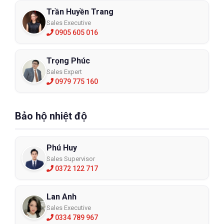
Trần Huyền Trang
Sales Executive
0905 605 016
Trọng Phúc
Sales Expert
0979 775 160
Bảo hộ nhiệt độ
Phú Huy
Sales Supervisor
0372 122 717
Lan Anh
Sales Executive
0334 789 967