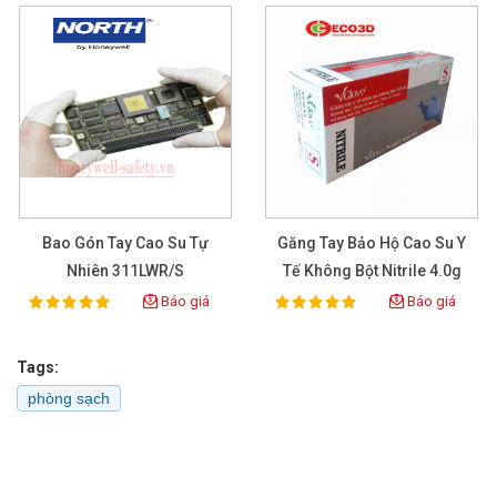
Bao Gón Tay Cao Su Tự
Găng Tay Bảo Hộ Cao Su Y
Nhiên 311LWR/S
Tế Không Bột Nitrile 4.0g
Màu Lam
Báo giá
Báo giá
100%
100%
Rating:
Rating:
Tags:
phòng sạch