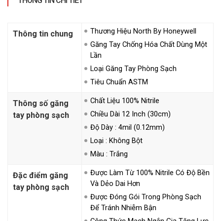
THÔNG TIN CHI TIẾT
Thương Hiệu North By Honeywell
Thông tin chung
Găng Tay Chống Hóa Chất Dùng Một
Lần
Loại Găng Tay Phòng Sạch
Tiêu Chuẩn ASTM
Chất Liệu 100% Nitrile
Thông số găng
Chiều Dài 12 Inch (30cm)
tay phòng sạch
Độ Dày : 4mil (0.12mm)
Loại : Không Bột
Màu : Trắng
Được Làm Từ 100% Nitrile Có Độ Bền
Đặc điểm găng
Và Dẻo Dai Hơn
tay phòng sạch
Được Đóng Gói Trong Phòng Sạch
Để Tránh Nhiễm Bận
Công Thức Mạch Ngắn Gia Tăng Lực