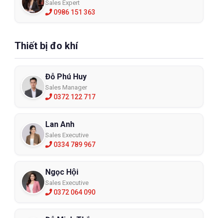
Sales Expert
0986 151 363
Thiết bị đo khí
Đỗ Phú Huy
Sales Manager
0372 122 717
Lan Anh
Sales Executive
0334 789 967
Ngọc Hội
Sales Executive
0372 064 090