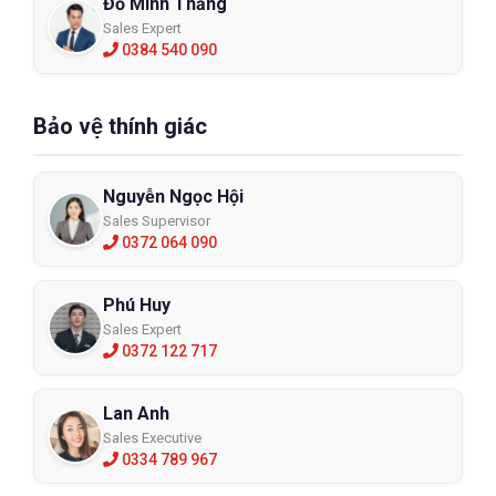
Đỗ Minh Thắng
Sales Expert
0384 540 090
Bảo vệ thính giác
Nguyễn Ngọc Hội
Sales Supervisor
0372 064 090
Phú Huy
Sales Expert
0372 122 717
Lan Anh
Sales Executive
0334 789 967