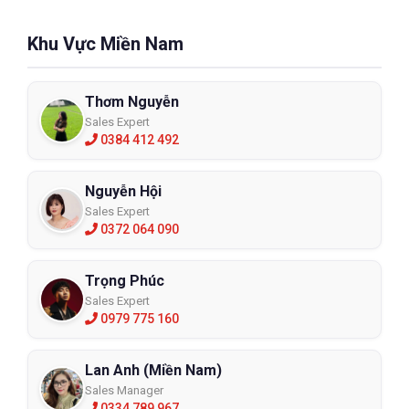
Khu Vực Miền Nam
Thơm Nguyễn
Sales Expert
0384 412 492
Nguyễn Hội
Sales Expert
0372 064 090
Trọng Phúc
Sales Expert
0979 775 160
Lan Anh (Miền Nam)
Sales Manager
0334 789 967