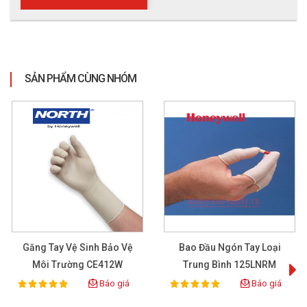
SẢN PHẨM CÙNG NHÓM
Găng Tay Vệ Sinh Bảo Vệ
Bao Đầu Ngón Tay Loại
Môi Trường CE412W
Trung Bình 125LNRM
Báo giá
Báo giá
100%
100%
Rating:
Rating: