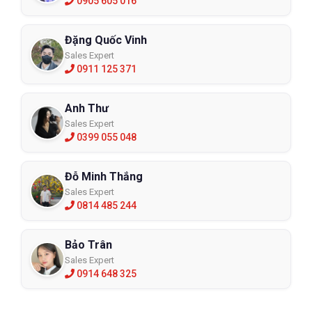
0905 605 016
Đặng Quốc Vinh
Sales Expert
0911 125 371
Anh Thư
Sales Expert
0399 055 048
Đỗ Minh Thắng
Sales Expert
0814 485 244
Bảo Trân
Sales Expert
0914 648 325