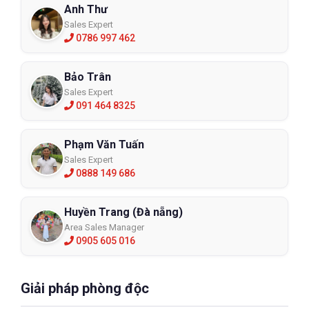
Anh Thư
Sales Expert
0786 997 462
Bảo Trân
Sales Expert
091 464 8325
Phạm Văn Tuấn
Sales Expert
0888 149 686
Huyền Trang (Đà nẵng)
Area Sales Manager
0905 605 016
Giải pháp phòng độc