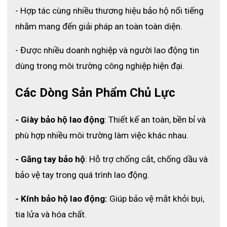
- Hợp tác cùng nhiều thương hiệu bảo hộ nổi tiếng 
nhằm mang đến giải pháp an toàn toàn diện.
- Được nhiều doanh nghiệp và người lao động tin 
dùng trong môi trường công nghiệp hiện đại.
Các Dòng Sản Phẩm Chủ Lực
- Giày bảo hộ lao động
: Thiết kế an toàn, bền bỉ và 
phù hợp nhiều môi trường làm việc khác nhau.
Găng tay
được làm từ 100% chất liệu Nitrile
VRG005 Khải Hoàn
an toàn với da tay, không chứa protein gây dị ứng và có tính
- Găng tay bảo hộ
: Hỗ trợ chống cắt, chống dầu và 
năng chống tốt với hầu hết các chất hóa chất, dung môi đặc
biệt khắc nghiệt
bảo vệ tay trong quá trình lao động.
Găng tay nitrile loại 4,0g có nhiều cao su nên có độ bền cơ học
- Kính bảo hộ lao động:
 Giúp bảo vệ mắt khỏi bụi, 
và khả năng bảo vệ tốt hơn loại 3,6g
tia lửa và hóa chất.
Găng tay Nitrile vô cùnng bền chắc với khả năng chống đâm