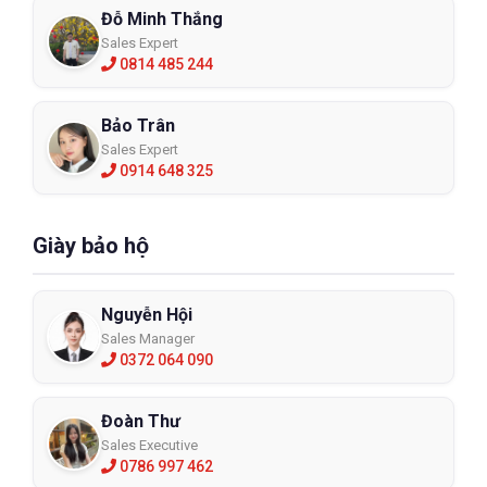
Đỗ Minh Thắng
Sales Expert
0814 485 244
Bảo Trân
Sales Expert
0914 648 325
Giày bảo hộ
Nguyễn Hội
Sales Manager
0372 064 090
Đoàn Thư
Sales Executive
0786 997 462