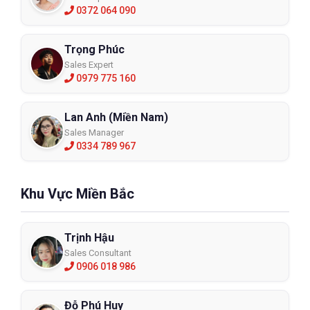
0372 064 090
Trọng Phúc
Sales Expert
0979 775 160
Lan Anh (Miền Nam)
Sales Manager
0334 789 967
Khu Vực Miền Bắc
Trịnh Hậu
Sales Consultant
0906 018 986
Đỗ Phú Huy