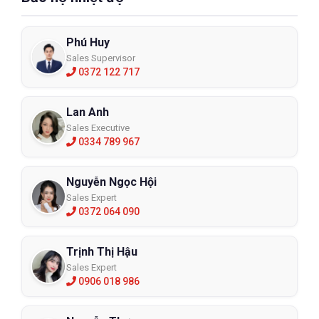
Phú Huy
Sales Supervisor
0372 122 717
Lan Anh
Sales Executive
0334 789 967
Nguyễn Ngọc Hội
Sales Expert
0372 064 090
Trịnh Thị Hậu
Sales Expert
0906 018 986