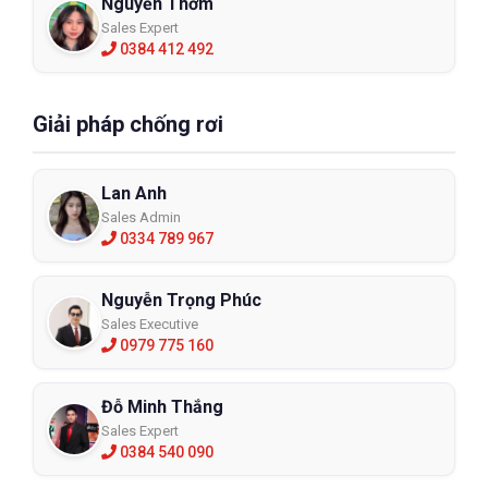
Nguyễn Thơm
Sales Expert
0384 412 492
Giải pháp chống rơi
Lan Anh
Sales Admin
0334 789 967
Nguyễn Trọng Phúc
Sales Executive
0979 775 160
Đỗ Minh Thắng
Sales Expert
0384 540 090