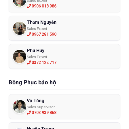
Sales Expert
0906 018 986
Thơm Nguyễn
Sales Expert
0967 281 590
Phú Huy
Sales Expert
0372 122 717
Đồng Phục bảo hộ
Vũ Tùng
Sales Supervisor
0703 939 868
Huyền Trang