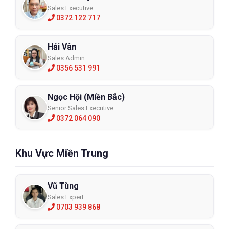
Sales Executive
0372 122 717
Hải Vân
Sales Admin
0356 531 991
Ngọc Hội (Miền Bắc)
Senior Sales Executive
0372 064 090
Khu Vực Miền Trung
Vũ Tùng
Sales Expert
0703 939 868