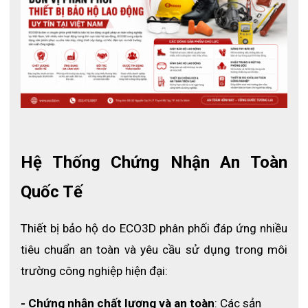
Hệ Thống Chứng Nhận An Toàn 
Quốc Tế
Thiết bị bảo hộ do ECO3D phân phối đáp ứng nhiều 
tiêu chuẩn an toàn và yêu cầu sử dụng trong môi 
trường công nghiệp hiện đại:
Găng tay được thiết kế dễ đeo và khó bị cuộn tròn khi đeo.
Phần đầu ngón tay được phủ nhám giúp cầm nắm vật dễ hơn.
- Chứng nhận chất lượng và an toàn
: Các sản 