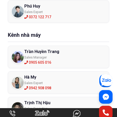
Phú Huy
Sales Expert
0372 122 717
Kênh nhà máy
Trần Huyền Trang
Sales Manager
0905 605 016
Hà My
Sales Expert
0942 908 098
Trịnh Thị Hậu
Sales Executive
0906 018 986