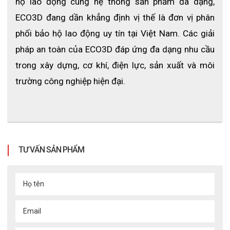
hộ lao động cùng hệ thống sản phẩm đa dạng, 
ECO3D đang dần khẳng định vị thế là đơn vị phân 
phối bảo hộ lao động uy tín tại Việt Nam. Các giải 
pháp an toàn của ECO3D đáp ứng đa dạng nhu cầu 
trong xây dựng, cơ khí, điện lực, sản xuất và môi 
trường công nghiệp hiện đại.
Găng tay
bột có hàm lượng nồng
VRG005 Khải Hoàn không
độ ≤ 2mg/dm2. Có tính năng đàn hồi cao, tính chất khó đâm
thủng và rách, bề mặt trơn láng tạo cảm giác tự nhiên và dễ
chịu hơn. Lượng bột trong mức cho phép – tác nhân gây ngứa
và viêm da khi sử dụng. Mức protein và hóa chất trên găng thấp
nhất nhằm hạn chế các dị ứng về da đối với người sử dụng.
TƯ VẤN SẢN PHẨM
Ứng dụng
Họ tên
Email