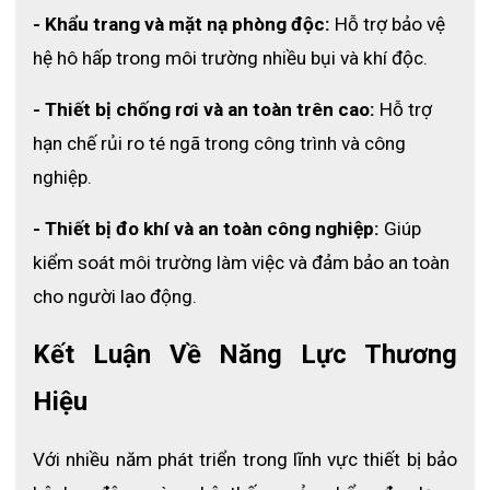
xuyên cao hơn tất cả các loại găng tay khác. Độ bền co dãn
- Khẩu trang và mặt nạ phòng độc:
 Hỗ trợ bảo vệ 
thường cao hơn 3000 psi. Về mặt cơ học, Nitrile có độ co dãn
cũng khá tốt với giới hạn kéo dài thường là 500% hoặc cao hơn.
hệ hô hấp trong môi trường nhiều bụi và khí độc.
Mức độ co dãn vừa phải tăng khả năng thích ứng với kiểu dáng
đôi tay của người sử dụng. Về khả năng chống thủng, đây là một
- Thiết bị chống rơi và an toàn trên cao: 
Hỗ trợ 
trong những điểm mạnh của Nitrile. Chống thủng của Nitrile là
hạn chế rủi ro té ngã trong công trình và công 
tính năng vượt trội so với các loại găng tay khác.
nghiệp.
Không bột chưa tiệt trùng
- Thiết bị đo khí và an toàn công nghiệp: 
Giúp 
kiểm soát môi trường làm việc và đảm bảo an toàn 
cho người lao động.
Kết Luận Về Năng Lực Thương 
Hiệu
Với nhiều năm phát triển trong lĩnh vực thiết bị bảo 