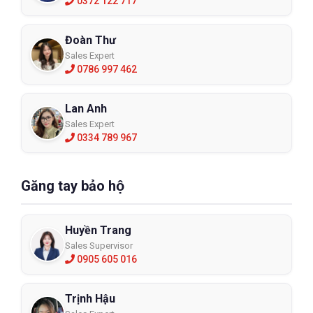
0372 122 717
Đoàn Thư
Sales Expert
0786 997 462
Lan Anh
Sales Expert
0334 789 967
Găng tay bảo hộ
Huyền Trang
Sales Supervisor
0905 605 016
Trịnh Hậu