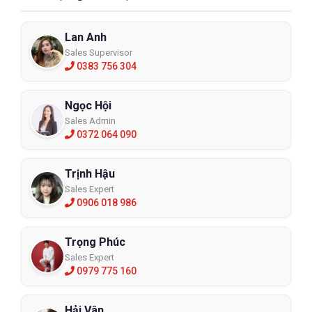
Lan Anh
Sales Supervisor
0383 756 304
Ngọc Hội
Sales Admin
0372 064 090
Trịnh Hậu
Sales Expert
0906 018 986
Trọng Phúc
Sales Expert
0979 775 160
Hải Vân