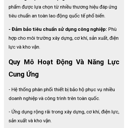
Tính mềm mại mang lại cảm giác thoải mái và vừa vặn cho
phẩm được lựa chọn từ nhiều thương hiệu đáp ứng 
người sử dụng.
tiêu chuẩn an toàn lao động quốc tế phổ biến.
Găng tay Nitrile có phần cổ tay được se viền. Mục đích của thiết
kế này là để tránh tính trạng viền găng bị cuộn ngược vào khi
- Đảm bảo tiêu chuẩn sử dụng công nghiệp:
 Phù 
đeo găng.
hợp cho môi trường xây dựng, cơ khí, sản xuất, điện 
VRG005 là loại găng tay y tế dạng găng khám ( dùng cho công
lực và kho vận.
việc khám bệnh ). Trong những công việc không yêu cầu khắt
khe về độ khít của găng với bàn tay thì thiết kế dùng được cả hai
tay sẽ giúp tiết kiệm thời gian thao tác cũng như chi phí sản
Quy Mô Hoạt Động Và Năng Lực 
xuất
Cung Ứng
Chất liệu Nitrile
- Hệ thống phân phối thiết bị bảo hộ phục vụ nhiều 
doanh nghiệp và công trình trên toàn quốc.
- Ứng dụng rộng rãi trong xây dựng, cơ khí, điện lực, 
sản xuất và kho vận.