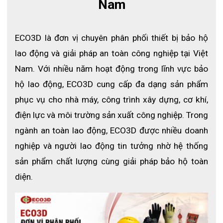
Nam
nitrile
được làm từ 100% chất liệu Nitrile an toàn với da
VRG005
tay, không chứ protein gây dị ứng và có tính năng chống hóa
chất tốt hơn cao su trong mọi điều kiện.
ECO3D là đơn vị chuyên phân phối thiết bị bảo hộ 
Chứng nhận tiêu chuẩn ASTM D6319
lao động và giải pháp an toàn công nghiệp tại Việt 
Găng tay y tế có thể được sản xuất từ ​​các vật liệu như latex,
nitrile và vinyl; tất cả đều phải tuân theo các mức hiệu suất do
Nam. Với nhiều năm hoạt động trong lĩnh vực bảo 
FDA quy định, cũng như các tiêu chuẩn quốc tế bao gồm ASTM
hộ lao động, ECO3D cung cấp đa dạng sản phẩm 
D6319, ASTM D5250, EN 455-2, ISO 11193-1: 2002 và ISO / AWI
phục vụ cho nhà máy, công trình xây dựng, cơ khí, 
11193-2.
điện lực và môi trường sản xuất công nghiệp. Trong 
Để đảm bảo rằng sự lây nhiễm giữa người khám và bệnh nhân
không xảy ra, bạn cần phải đánh giá hiệu ứng lão hóa của vật
ngành an toàn lao động, ECO3D được nhiều doanh 
liệu. Thử nghiệm nên kiểm tra độ bền và độ giãn dài của vật liệu
nghiệp và người lao động tin tưởng nhờ hệ thống 
khi nghỉ để đảm bảo rằng các giá trị đo được nằm trong phạm
vi sử dụng bình thường.
sản phẩm chất lượng cùng giải pháp bảo hộ toàn 
Dòng găng tay Nitrile còn tuân thủ kiểm định chất lượng của
diện.
FDA, 21 CFR sử dụng an toàn trong y tế và chế biến thực phẩm.
Thiết kế tiện ích