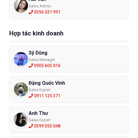
Sales Admin
0356 531 991
Hợp tác kinh doanh
Sỹ Dũng
Sales Manager
0905 605 016
Đặng Quốc Vinh
Sales Expert
0911 125 371
Anh Thư
Sales Expert
0399 055 048