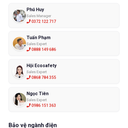
Phú Huy
Sales Manager
0372 122 717
Tuấn Phạm
Sales Expert
0888 149 686
Hội Ecosafety
Sales Expert
0868 784 355
Ngọc Tiên
Sales Expert
0986 151 363
Bảo vệ ngành điện