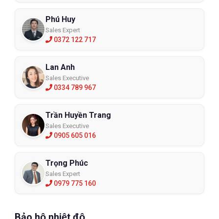
Phú Huy
Sales Expert
0372 122 717
Lan Anh
Sales Executive
0334 789 967
Trần Huyền Trang
Sales Executive
0905 605 016
Trọng Phúc
Sales Expert
0979 775 160
Bảo hộ nhiệt độ