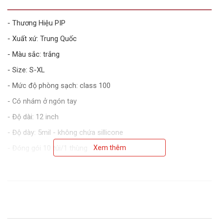
- Thương Hiệu PIP
- Xuất xứ: Trung Quốc
- Màu sắc: trắng
- Size: S-XL
- Mức độ phòng sạch: class 100
- Có nhám ở ngón tay
- Độ dài: 12 inch
- Độ dày: 5mil - không chứa sillicone
- Đóng gói 10 túi/1 thùng
Xem thêm
- Tiêu chuẩn ISO 5 (class 100)
- Ứng dụng: phòng sạch, điện tử...