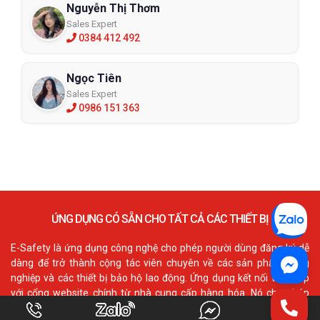
Nguyễn Thị Thơm
Sales Expert
0384 412 492
Ngọc Tiên
Sales Expert
0986 151 363
ỨNG DỤNG CÓ SẴN CHO TẤT CẢ CÁC THIẾT BỊ
E-Safety là ứng dụng công nghệ cho phép người dùng đăng ký dễ
dàng để trở thành cộng tác viên chuyên về các sản phẩm công
nghiệp và các thiết bị bảo hộ lao động. Ứng dụng kết nối trực tiếp
với cổng website chính từ nhà cung cấp hàng hóa. Nó cho phép
người dùng truy cấp đầy đủ các tính năng như danh mục, thông tin