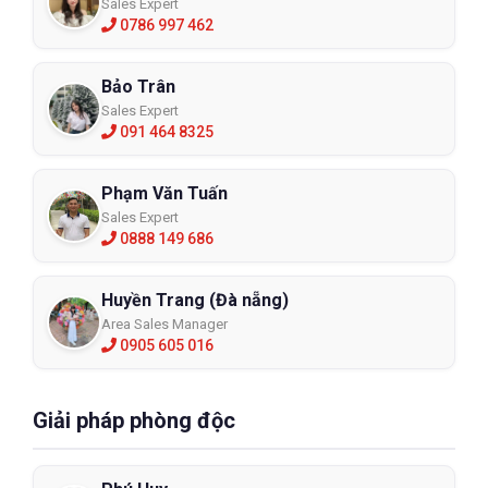
Sales Expert
0786 997 462
Bảo Trân
Sales Expert
091 464 8325
Phạm Văn Tuấn
Sales Expert
0888 149 686
Huyền Trang (Đà nẵng)
Area Sales Manager
0905 605 016
Giải pháp phòng độc