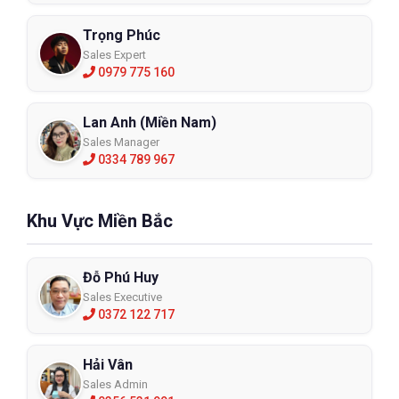
Trọng Phúc
Sales Expert
0979 775 160
Lan Anh (Miền Nam)
Sales Manager
0334 789 967
Khu Vực Miền Bắc
Đỗ Phú Huy
Sales Executive
0372 122 717
Hải Vân
Sales Admin