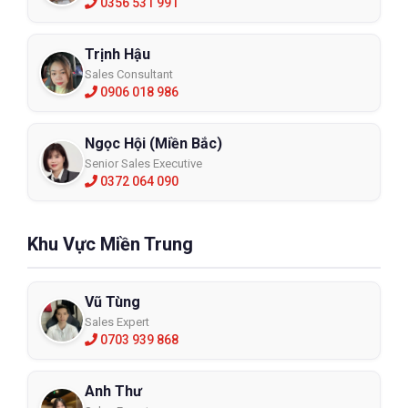
0356 531 991
Trịnh Hậu
Sales Consultant
0906 018 986
Ngọc Hội (Miền Bắc)
Senior Sales Executive
0372 064 090
Khu Vực Miền Trung
Vũ Tùng
Sales Expert
0703 939 868
Anh Thư