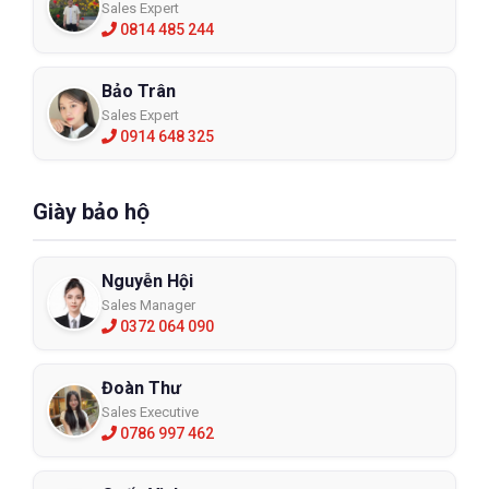
Sales Expert
0814 485 244
Bảo Trân
Sales Expert
0914 648 325
Giày bảo hộ
Nguyễn Hội
Sales Manager
0372 064 090
Đoàn Thư
Sales Executive
0786 997 462