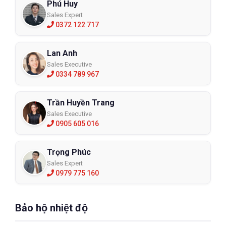
Phú Huy
Sales Expert
0372 122 717
Lan Anh
Sales Executive
0334 789 967
Trần Huyền Trang
Sales Executive
0905 605 016
Trọng Phúc
Sales Expert
0979 775 160
Bảo hộ nhiệt độ