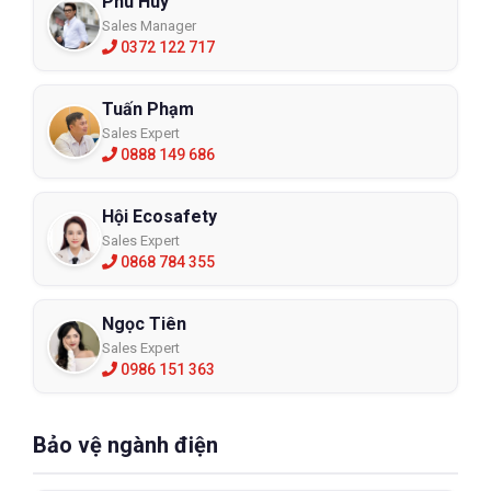
Phú Huy
Sales Manager
0372 122 717
Tuấn Phạm
Sales Expert
0888 149 686
Hội Ecosafety
Sales Expert
0868 784 355
Ngọc Tiên
Sales Expert
0986 151 363
Bảo vệ ngành điện