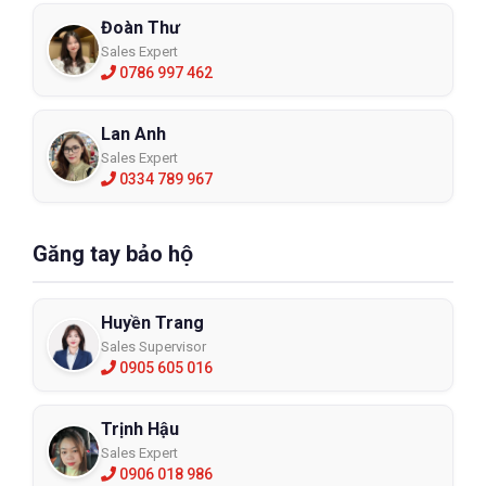
Đoàn Thư
Sales Expert
0786 997 462
Lan Anh
Sales Expert
0334 789 967
Găng tay bảo hộ
Huyền Trang
Sales Supervisor
0905 605 016
Trịnh Hậu
Sales Expert
0906 018 986