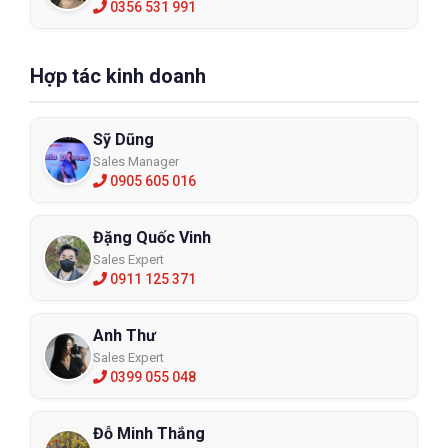
0356 531 991
Hợp tác kinh doanh
Sỹ Dũng
Sales Manager
0905 605 016
Đặng Quốc Vinh
Sales Expert
0911 125 371
Anh Thư
Sales Expert
0399 055 048
Đỗ Minh Thắng