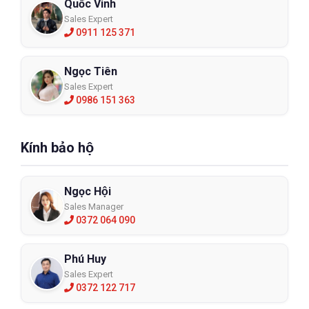
Quốc Vinh
Sales Expert
0911 125 371
Ngọc Tiên
Sales Expert
0986 151 363
Kính bảo hộ
Ngọc Hội
Sales Manager
0372 064 090
Phú Huy
Sales Expert
0372 122 717