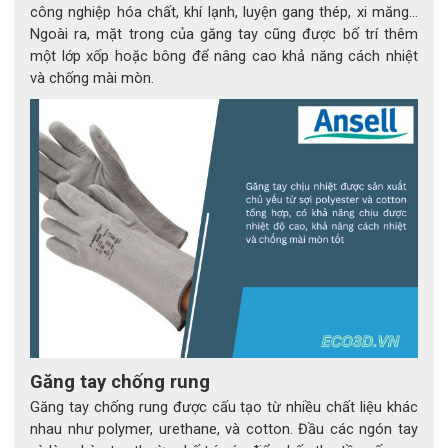
tiếp xúc với vật nặng, cạnh sắc, rung chấn hoặc va đập cơ 
công nghiệp hóa chất, khí lạnh, luyện gang thép, xi măng…
Ngoài ra, mặt trong của găng tay cũng được bố trí thêm
học mạnh – những yếu tố có thể gây tổn thương nghiêm 
một lớp xốp hoặc bông để nâng cao khả năng cách nhiệt
trọng nếu không được bảo hộ đúng cách.
và chống mài mòn.
Găng tay chống rung
Găng tay chống rung được cấu tạo từ nhiều chất liệu khác
nhau như polymer, urethane, và cotton. Đầu các ngón tay