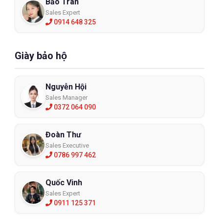
Bảo Trân
Sales Expert
0914 648 325
Giày bảo hộ
Nguyễn Hội
Sales Manager
0372 064 090
Đoàn Thư
Sales Executive
0786 997 462
Quốc Vinh
Sales Expert
0911 125 371