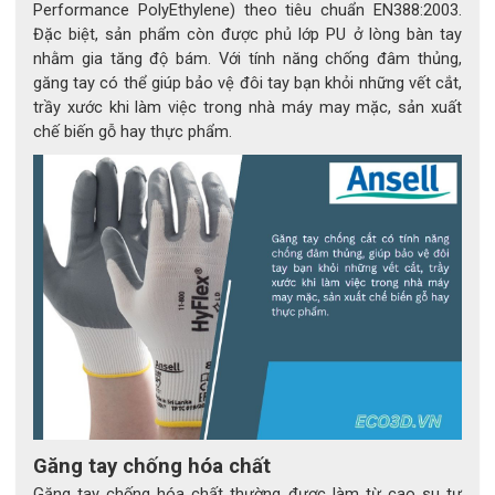
Performance PolyEthylene) theo tiêu chuẩn EN388:2003.
Đặc biệt, sản phẩm còn được phủ lớp PU ở lòng bàn tay
nhằm gia tăng độ bám. Với tính năng chống đâm thủng,
găng tay có thể giúp bảo vệ đôi tay bạn khỏi những vết cắt,
trầy xước khi làm việc trong nhà máy may mặc, sản xuất
chế biến gỗ hay thực phẩm.
Găng tay RINGERS R065
2. Công nghệ bảo vệ vượt trội
RINGERS R065 nổi bật với công nghệ RINGERS Impact 
Protection™, giúp giảm lực tác động trực tiếp lên tay người 
Găng tay chống hóa chất
Găng tay chống hóa chất thường được làm từ cao su tự