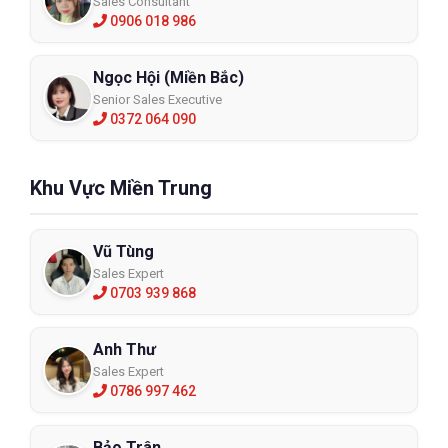
Sales Consultant
0906 018 986
Găng tay chống mài mòn Ansell Hyflex
11-840
Ngọc Hội (Miền Bắc)
11840
Senior Sales Executive
0372 064 090
XEM CHI TIẾT
Khu Vực Miền Trung
Vũ Tùng
Sales Expert
0703 939 868
Anh Thư
Sales Expert
0786 997 462
Bảo Trân