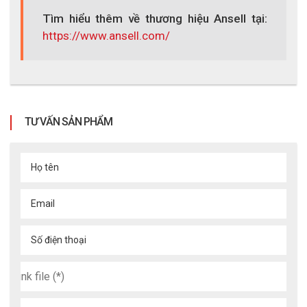
Tìm hiểu thêm về thương hiệu Ansell tại:
https://www.ansell.com/
EN388:2016 (4X43DP) – tiêu chuẩn châu Âu về 
khả năng chống mài mòn, cắt, rách, đâm xuyên và 
va đập.
TƯ VẤN SẢN PHẨM
ANSI/ISEA 105 – tiêu chuẩn Mỹ về độ bền cơ học 
và chống cắt.
Họ tên
Email
Việc đáp ứng đầy đủ các tiêu chuẩn này chứng minh rằng 
R065 không chỉ là một găng tay bảo hộ thông thường mà 
Số điện thoại
còn là giải pháp an toàn chuyên nghiệp được các chuyên gia 
và doanh nghiệp trên toàn cầu tin dùng.
5. Ứng dụng thực tế đa dạng