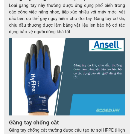
Loại găng tay này thường được ứng dụng phổ biến trong
va đập TPR (Thermoplastic Rubber) – một công 
các công việc nặng nhọc, tiếp xúc nhiều với máy móc, vật
nghệ độc quyền của RINGERS, giúp hấp thụ và 
sắc bén có thể gây nguy hiểm cho đôi tay. Găng tay cơ khí,
phân tán lực va đập hiệu quả, hạn chế chấn thương 
chịu dầu thường được làm bằng vật liệu len bảo hộ có tác
dụng bảo vệ người dùng khá tốt.
trong quá trình làm việc.
Chính sự kết hợp hoàn hảo giữa nitrile – sợi tổng hợp – TPR 
đã tạo nên một sản phẩm có độ bền cao, chống mài mòn, 
chống rách và đâm xuyên tốt, phù hợp cho cả môi trường 
khô lẫn ẩm.
Găng tay chống cắt
Găng tay chống cắt thường được cấu tạo từ sợi HPPE (High