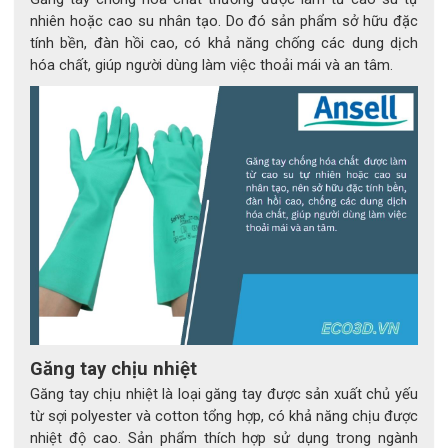
lao động.
nhiên hoặc cao su nhân tạo. Do đó sản phẩm sở hữu đặc
 Công nghệ này được kiểm nghiệm đạt chuẩn quốc tế 
tính bền, đàn hồi cao, có khả năng chống các dung dịch
EN388:2016 (4X43DP), chứng minh khả năng:
hóa chất, giúp người dùng làm việc thoải mái và an tâm.
Chống mài mòn cấp độ cao (mức 4)
Chống cắt và rách hiệu quả trong điều kiện làm 
việc khắc nghiệt
Chống đâm xuyên và va đập nhờ hệ thống TPR 
bảo vệ toàn diện
Găng tay chịu nhiệt
Găng tay chịu nhiệt là loại găng tay được sản xuất chủ yếu
từ sợi polyester và cotton tổng hợp, có khả năng chịu được
Đây là lựa chọn lý tưởng cho người lao động thường xuyên 
nhiệt độ cao. Sản phẩm thích hợp sử dụng trong ngành