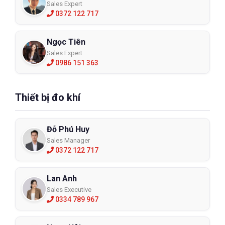
Sales Expert
0372 122 717
Ngọc Tiên
Sales Expert
0986 151 363
Thiết bị đo khí
Đỗ Phú Huy
Sales Manager
0372 122 717
Lan Anh
Sales Executive
0334 789 967