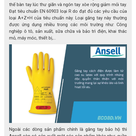
nhiệt, tránh đổ mồ hôi trong quá trình làm việc dài.
thế bàn tay lúc thư giãn và ngón tay xòe rộng giảm mỏi tay.
Đạt tiêu chuẩn EN 60903 loại R do đạt đủ các yêu cầu của
loại A+Z+H của tiêu chuẩn này. Loại găng tay này thường
được ứng dụng nhiều trong các môi trường như: Công
Cổ tay co giãn chắc chắn giúp cố định găng tay, 
nghiệp ô tô, sản xuất, sữa chữa và bảo trì điện, khai thác
ngăn bụi bẩn hoặc mảnh vụn xâm nhập.
mỏ, máy móc, thiết bị,...
Nhờ thiết kế tiện dụng và linh hoạt, người dùng có thể đeo 
găng suốt nhiều giờ mà không cảm thấy gò bó hay mất cảm 
giác thật tay – điều cực kỳ quan trọng trong các ngành kỹ 
thuật yêu cầu độ chính xác cao.
Ngoài các dòng sản phẩm chính là găng tay bảo hộ thì
Ansell còn có sản xuất một các sản phẩm khác như: quần