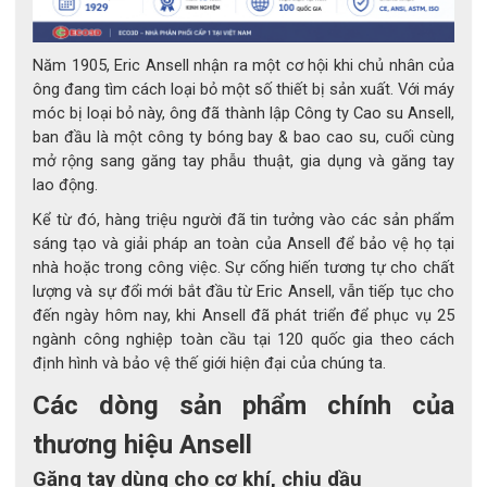
1. Cấu tạo và vật liệu cao cấp
Năm 1905, Eric Ansell nhận ra một cơ hội khi chủ nhân của
ông đang tìm cách loại bỏ một số thiết bị sản xuất. Với máy
Găng tay RINGERS R065 được cấu tạo từ sợi tổng hợp bền 
móc bị loại bỏ này, ông đã thành lập Công ty Cao su Ansell,
chắc kết hợp với lớp phủ nitrile cao cấp.
ban đầu là một công ty bóng bay & bao cao su, cuối cùng
mở rộng sang găng tay phẫu thuật, gia dụng và găng tay
lao động.
Kể từ đó, hàng triệu người đã tin tưởng vào các sản phẩm
Phần vải nền có độ co giãn tốt, giúp găng tay ôm 
sáng tạo và giải pháp an toàn của Ansell để bảo vệ họ tại
sát bàn tay mà không gây cảm giác bí bách.
nhà hoặc trong công việc. Sự cống hiến tương tự cho chất
lượng và sự đổi mới bắt đầu từ Eric Ansell, vẫn tiếp tục cho
đến ngày hôm nay, khi Ansell đã phát triển để phục vụ 25
Lòng bàn tay phủ nitrile tạo khả năng chống trơn 
ngành công nghiệp toàn cầu tại 120 quốc gia theo cách
định hình và bảo vệ thế giới hiện đại của chúng ta.
trượt, đồng thời tăng độ bám khi thao tác với bề 
mặt dầu, mỡ hoặc dụng cụ cơ khí.
Các dòng sản phẩm chính của
thương hiệu Ansell
Găng tay dùng cho cơ khí, chịu dầu
Mu bàn tay và các ngón được trang bị lớp bảo vệ 