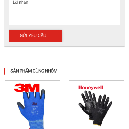
Lời nhắn
Với khả năng chống va đập, chống mài mòn, chống dầu và 
tăng độ bám tuyệt vời, RINGERS R065 phù hợp với nhiều lĩnh 
vực:
Ngành dầu khí, khai thác mỏ: Bảo vệ tay khỏi va 
đập mạnh, dầu mỡ và vật liệu kim loại.
SẢN PHẨM CÙNG NHÓM
Cơ khí nặng, lắp ráp công nghiệp: Hạn chế chấn 
thương khi cầm nắm dụng cụ hoặc chi tiết sắc 
nhọn.
Xây dựng, bảo trì thiết bị: Giúp cầm nắm vật liệu an 