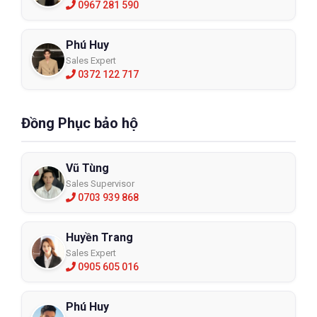
0967 281 590
Phú Huy
Sales Expert
0372 122 717
Đồng Phục bảo hộ
Vũ Tùng
Sales Supervisor
0703 939 868
Huyền Trang
Sales Expert
0905 605 016
Phú Huy