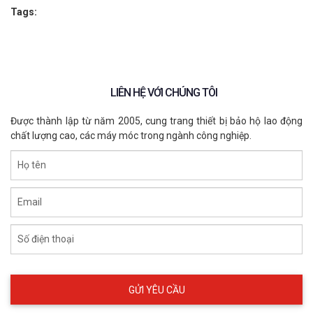
Tags:
LIÊN HỆ VỚI CHÚNG TÔI
Được thành lập từ năm 2005, cung trang thiết bị bảo hộ lao động
chất lượng cao, các máy móc trong ngành công nghiệp.
Họ tên
Găng tay RINGERS R065
Email
6. Lợi ích khi chọn RINGERS R065 từ ECO3D
Số điện thoại
Là đơn vị phân phối và sản xuất thiết bị bảo hộ chuyên 
nghiệp, ECO3D cung cấp sản phẩm chính hãng RINGERS với: