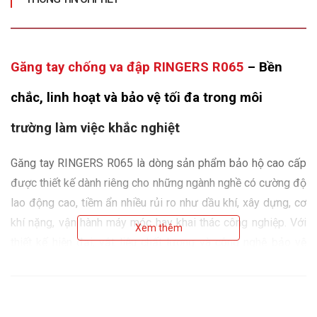
Găng tay chống va đập RINGERS R065
 – Bền 
chắc, linh hoạt và bảo vệ tối đa trong môi 
trường làm việc khắc nghiệt
Găng tay RINGERS R065 là dòng sản phẩm bảo hộ cao cấp 
được thiết kế dành riêng cho những ngành nghề có cường độ 
lao động cao, tiềm ẩn nhiều rủi ro như dầu khí, xây dựng, cơ 
khí nặng, vận hành máy móc hay khai thác công nghiệp. Với 
Xem thêm
thiết kế hiện đại, vật liệu chất lượng và công nghệ bảo vệ 
tiên tiến, R065 không chỉ mang đến khả năng chống va đập 
vượt trội mà còn giúp duy trì sự linh hoạt, thoải mái trong 
suốt quá trình làm việc.