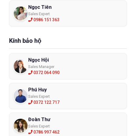
Ngọc Tiên
Sales Expert
0986 151 363
Kính bảo hộ
Ngọc Hội
Sales Manager
0372 064 090
Phú Huy
Sales Expert
0372 122 717
Đoàn Thư
Sales Expert
0786 997 462