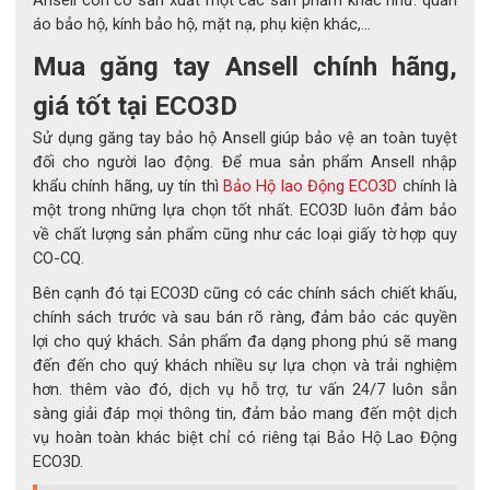
áo bảo hộ, kính bảo hộ, mặt nạ, phụ kiện khác,...
Mua găng tay Ansell chính hãng,
giá tốt tại ECO3D
Sử dụng găng tay bảo hộ Ansell giúp bảo vệ an toàn tuyệt
đối cho người lao động. Để mua sản phẩm Ansell nhập
khẩu chính hãng, uy tín thì
Bảo Hộ lao Động ECO3D
chính là
một trong những lựa chọn tốt nhất. ECO3D luôn đảm bảo
về chất lượng sản phẩm cũng như các loại giấy tờ hợp quy
CO-CQ.
Bên cạnh đó tại ECO3D cũng có các chính sách chiết khấu,
chính sách trước và sau bán rõ ràng, đảm bảo các quyền
Găng tay RINGERS R065
lợi cho quý khách. Sản phẩm đa dạng phong phú sẽ mang
đến đến cho quý khách nhiều sự lựa chọn và trải nghiệm
4. Tiêu chuẩn an toàn quốc tế
hơn. thêm vào đó, dịch vụ hỗ trợ, tư vấn 24/7 luôn sẵn
sàng giải đáp mọi thông tin, đảm bảo mang đến một dịch
Sản phẩm RINGERS R065 được kiểm nghiệm và đạt các tiêu 
vụ hoàn toàn khác biệt chỉ có riêng tại Bảo Hộ Lao Động
ECO3D.
chuẩn khắt khe nhất của ngành bảo hộ lao động: