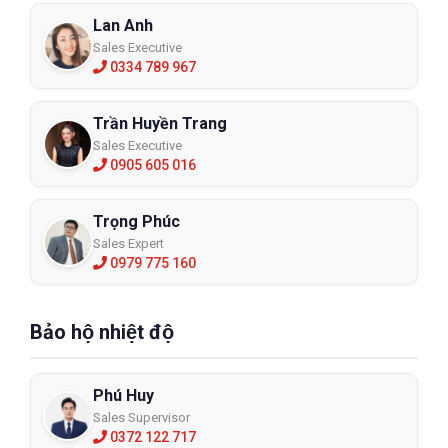
Lan Anh
Sales Executive
0334 789 967
Trần Huyền Trang
Sales Executive
0905 605 016
Trọng Phúc
Sales Expert
0979 775 160
Bảo hộ nhiệt độ
Phú Huy
Sales Supervisor
0372 122 717