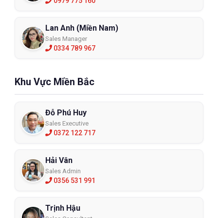
GMGGloves cam kết mang đến chất lượng – an toàn – hiệu 
0979 775 160
quả trong từng sản phẩm bảo hộ, góp phần nâng cao an 
Lan Anh (Miền Nam)
toàn lao động và năng suất cho doanh nghiệp Việt.
Sales Manager
0334 789 967
Khu Vực Miền Bắc
Đỗ Phú Huy
Sales Executive
0372 122 717
Hải Vân
Sales Admin
0356 531 991
Trịnh Hậu