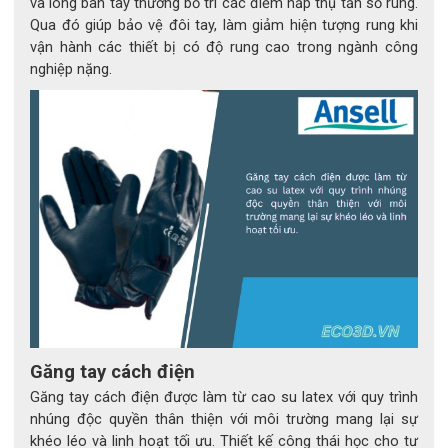
và lòng bàn tay thường bố trí các điểm hấp thụ tần số rung.
Qua đó giúp bảo vệ đôi tay, làm giảm hiện tượng rung khi
vận hành các thiết bị có độ rung cao trong ngành công
nghiệp nặng.
Găng tay RINGERS R065
3. Thiết kế tối ưu cho sự thoải mái và linh hoạt
Không chỉ tập trung vào khả năng bảo vệ, RINGERS còn chú 
trọng đến trải nghiệm sử dụng thực tế.
Form găng ôm tay tự nhiên, hỗ trợ tối đa sự linh 
hoạt khi thao tác cầm, nắm hoặc sử dụng dụng cụ 
cầm tay.
Găng tay cách điện
Găng tay cách điện được làm từ cao su latex với quy trình
nhúng độc quyền thân thiện với môi trường mang lại sự
Vật liệu thoáng khí ở mu bàn tay giúp giảm tích tụ 
khéo léo và linh hoạt tối ưu. Thiết kế công thái học cho tư