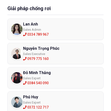
Giải pháp chống rơi
Lan Anh
Sales Admin
0334 789 967
Nguyễn Trọng Phúc
Sales Executive
0979 775 160
Đỗ Minh Thắng
Sales Expert
0384 540 090
Phú Huy
Sales Expert
0372 122 717