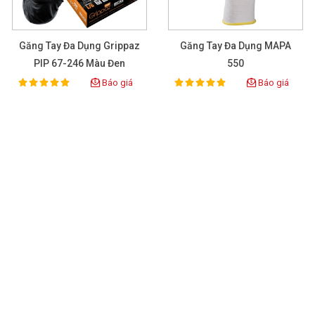
Điện thoại: 097 6363588
Email: Admin@eco3d.vn
Găng Tay Đa Dụng Grippaz
Găng Tay Đa Dụng MAPA
PIP 67-246 Màu Đen
550
Fanpage: https://www.facebook.com/BHLD.ECO3D/
Báo giá
Báo giá
100%
100%
Rating:
Rating: