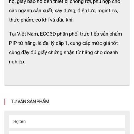
hộ, giày bảo hộ đến thiết bị chống rơi, phù hợp cho 
các ngành sản xuất, xây dựng, điện lực, logistics, 
thực phẩm, cơ khí và dầu khí.
Tại Việt Nam, ECO3D phân phối trực tiếp sản phẩm 
PIP từ hãng, là đại lý cấp 1, cung cấp mức giá tốt 
cùng đầy đủ giấy chứng nhận từ hãng cho doanh 
nghiệp.
Các tính năng nổi bật sản phẩm mang lại
Xem thêm:
Tiêu chuẩn HACCP dành cho găng tay thực phẩm là
TƯ VẤN SẢN PHẨM
gì ?
ỨNG DỤNG THỰC TẾ CỦA SẢN PHẨM
Họ tên
Găng tay thực phẩm đa dụng Grippaz 67-256 được ứng dụng