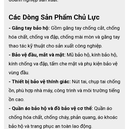
GRIPPAZ PIP
Găng tay thực phẩm đa dụng
Grippaz 67-256 là sản phẩm đến
Các Dòng Sản Phẩm Chủ Lực
từ công ty PPI - Công ty hàng đầu thế giới về sản xuất và cung
- Găng tay bảo hộ:
 Gồm găng tay chống cắt, chống 
cấp thiết bị bảo hộ lao động cá nhân. Và sản phẩm găng tay
hóa chất, chống va đập, chống mài mòn và găng tay 
Grippaz cũng không phải là ngoại lệ, đặc trưng của sản phẩm
thao tác kỹ thuật cho sản xuất công nghiệp.
này bao gồm:
- Bảo vệ đầu, mắt và mặt:
 Mũ bảo hộ, kính bảo hộ, 
➣ Sản phẩm được cấp bằng sáng chế chất lượng sản phẩm.
kính chống va đập, tấm che mặt và phụ kiện bảo vệ 
Được thiết kế để có thể cầm nắm sản phẩm chắc chắn khi dính
vùng đầu.
dầu hoặc hóa chất trơn trượt.
- Thiết bị bảo vệ thính giác:
 Nút tai, chụp tai chống 
➣ Găng tay Grippaz được làm bằng chất liệu hỗn hợp Nitrile
ồn, phù hợp nhà máy, công trình và môi trường tiếng 
100% độc ​​quyền với độ dày 6 Mils kết hợp họa tiết vảy cá giúp
ồn cao.
cho sản phẩm có khả năng chống rách và chống đâm thủng tốt
- Quần áo bảo hộ và đồ bảo vệ cơ thể:
 Quần áo 
hơn so với găng tay dùng một lần thông thường.
chống hóa chất, chống cháy, phản quang, áo khoác 
➣ Mức độ an toàn ESD theo tiêu chuẩn ASTM D257.
bảo hộ và trang phục an toàn lao động.