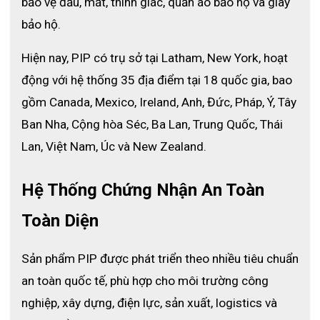
bảo vệ đầu, mắt, thính giác, quần áo bảo hộ và giày 
bảo hộ.
Hiện nay, PIP có trụ sở tại Latham, New York, hoạt 
động với hệ thống 35 địa điểm tại 18 quốc gia, bao 
gồm Canada, Mexico, Ireland, Anh, Đức, Pháp, Ý, Tây 
Ban Nha, Cộng hòa Séc, Ba Lan, Trung Quốc, Thái 
Lan, Việt Nam, Úc và New Zealand.
Hệ Thống Chứng Nhận An Toàn 
Toàn Diện
Găng tay thực phẩm đa dụng Grippaz 67-256
Sản phẩm PIP được phát triển theo nhiều tiêu chuẩn 
THÔNG SỐ KỸ THUẬT GĂNG TAY THỰC PHẨM ĐA
an toàn quốc tế, phù hợp cho môi trường công 
nghiệp, xây dựng, điện lực, sản xuất, logistics và 
DỤNG GRIPPAZ 67-256