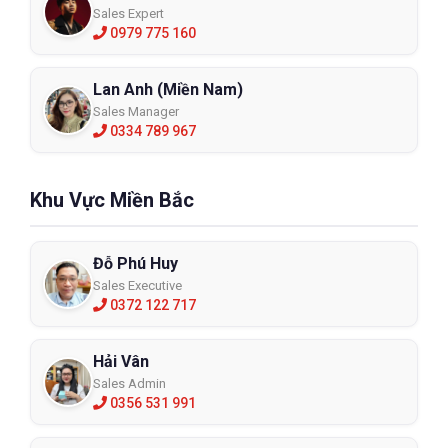
Sales Expert
0979 775 160
Lan Anh (Miền Nam)
Sales Manager
0334 789 967
Khu Vực Miền Bắc
Đỗ Phú Huy
Sales Executive
0372 122 717
Hải Vân
Sales Admin
0356 531 991