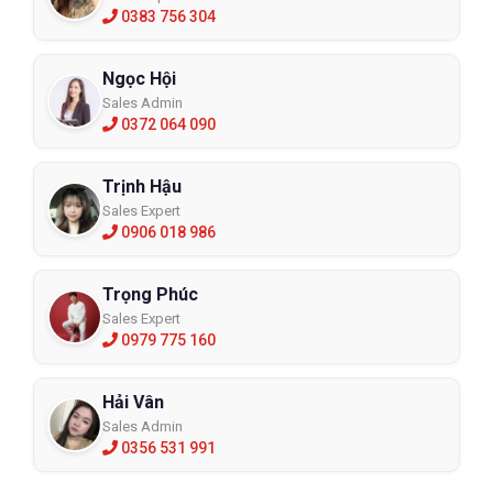
0383 756 304
Ngọc Hội
Sales Admin
0372 064 090
Trịnh Hậu
Sales Expert
0906 018 986
Trọng Phúc
Sales Expert
0979 775 160
Hải Vân
Sales Admin
0356 531 991