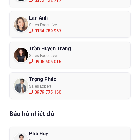
0372 122 717
Lan Anh
Sales Executive
0334 789 967
Trần Huyền Trang
Sales Executive
0905 605 016
Trọng Phúc
Sales Expert
0979 775 160
Bảo hộ nhiệt độ
Phú Huy