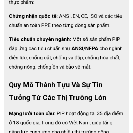
thực phẩm:
Thông số kỹ thuật
● Thương hiệu: PIP
Chứng nhận quốc tế:
 ANSI, EN, CE, ISO và các tiêu 
● Xuất xứ: Thái Lan
chuẩn an toàn PPE theo từng dòng sản phẩm.
● Loại sản phẩm: Găng tay thực phẩm Nitrile chống dầu, hóa
Tiêu chuẩn chuyên ngành:
 Một số sản phẩm PIP 
chất
đáp ứng các tiêu chuẩn như 
ANSI/NFPA
 cho ngành 
● Chất liệu: Nitrile không chứa mủ cao su
điện lực, chống cắt, chống va đập, chống hóa chất, 
chống nóng, chống ồn và bảo vệ mắt.
● Độ dày: 6 Mils
● Thuộc tính bảo vệ: Chống hóa chất an toàn ESD
Quy Mô Thành Tựu Và Sự Tin 
● Qui cách đóng gói: 50 cái/hộp, 10 hộp/thùng
Tưởng Từ Các Thị Trường Lớn
● Tiêu chuẩn sản phẩm đáp ứng: EN 374 JKTP 21 CFR
Mạng lưới toàn cầu:
 PIP hoạt động tại 35 địa điểm 
ở 18 quốc gia, trong đó có Việt Nam, giúp tăng 
năng lực cung ứng cho nhiều thị trường công 