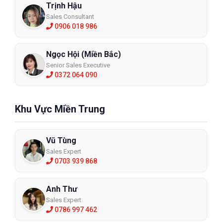
Trịnh Hậu
Sales Consultant
0906 018 986
Ngọc Hội (Miền Bắc)
Senior Sales Executive
0372 064 090
Khu Vực Miền Trung
Vũ Tùng
Sales Expert
0703 939 868
Anh Thư
Sales Expert
0786 997 462