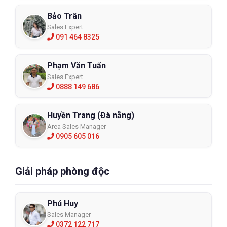
Bảo Trân
Sales Expert
091 464 8325
Phạm Văn Tuấn
Sales Expert
0888 149 686
Huyền Trang (Đà nẵng)
Area Sales Manager
0905 605 016
Giải pháp phòng độc
Phú Huy
Sales Manager
0372 122 717