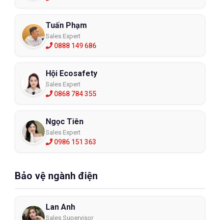
Tuấn Phạm
Sales Expert
0888 149 686
Hội Ecosafety
Sales Expert
0868 784 355
Ngọc Tiên
Sales Expert
0986 151 363
Bảo vệ ngành điện
Lan Anh
Sales Supervisor