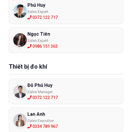
Phú Huy
Sales Expert
0372 122 717
Ngọc Tiên
Sales Expert
0986 151 363
Thiết bị đo khí
Đỗ Phú Huy
Sales Manager
0372 122 717
Lan Anh
Sales Executive
0334 789 967