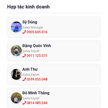
Hợp tác kinh doanh
Sỹ Dũng
Sales Manager
0905 605 016
Đặng Quốc Vinh
Sales Expert
0911 125 371
Anh Thư
Sales Expert
0399 055 048
Đỗ Minh Thắng
Sales Expert
0814 485 244