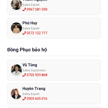
Sales Expert
0967 281 590
Phú Huy
Sales Expert
0372 122 717
Đồng Phục bảo hộ
Vũ Tùng
Sales Supervisor
0703 939 868
Huyền Trang
Sales Expert
0905 605 016