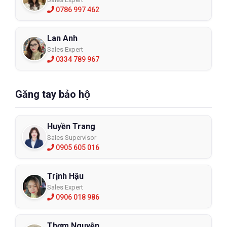
0786 997 462
Lan Anh
Sales Expert
0334 789 967
Găng tay bảo hộ
Huyền Trang
Sales Supervisor
0905 605 016
Trịnh Hậu
Sales Expert
0906 018 986
Thơm Nguyễn