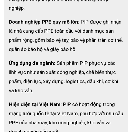
nghiệp.
Doanh nghiệp PPE quy mô lớn:
 PIP được ghi nhận 
là nhà cung cấp PPE toàn cầu với danh mục sản 
phẩm rộng, gồm bảo vệ tay, bảo vệ phần trên cơ thể, 
quần áo bảo hộ và giày bảo hộ.
Ứng dụng đa ngành:
 Sản phẩm PIP phục vụ các 
lĩnh vực như sản xuất công nghiệp, chế biến thực 
phẩm, điện lực, xây dựng, logistics, dầu khí, cơ khí 
và kho vận.
Hiện diện tại Việt Nam:
 PIP có hoạt động trong 
Xem thêm:
Găng tay phòng sạch không bột Shirudo Latex
mạng lưới quốc tế tại Việt Nam, phù hợp với nhu cầu 
PPE của nhà máy, khu công nghiệp, kho vận và 
ĐẶC ĐIỂM NỘI BẬT CỦA GĂNG TAY THỰC PHẨM
doanh nghiệp sản xuất.