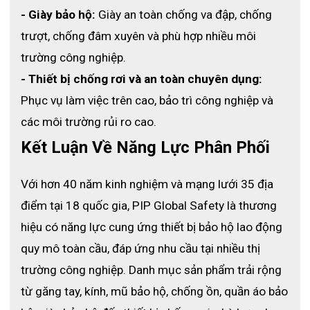
- Giày bảo hộ:
 Giày an toàn chống va đập, chống 
➣ Chịu được nhiều hóa chất thường được sử dụng trong các
ứng dụng công nghiệp bao gồm dầu, mỡ và các chất dung môi
trượt, chống đâm xuyên và phù hợp nhiều môi 
dùng để tẩy rửa.
trường công nghiệp.
- Thiết bị chống rơi và an toàn chuyên dụng:
➣ Đạt giấy chứng nhận tuân thủ theo các yêu cầu xử lý thực
Phục vụ làm việc trên cao, bảo trì công nghiệp và 
phẩm của FDA theo thông tư 21 CFR 177.2600 và tiêu chuẩn
các môi trường rủi ro cao.
HACCP.
Kết Luận Về Năng Lực Phân Phối
➣ Tương thích với màn hình cảm ứng để cho phép người dùng
vận hành điện thoại hoặc thiết bị màn hình cảm ứng mà không
Với hơn 40 năm kinh nghiệm và mạng lưới 35 địa 
cần tháo găng tay.
điểm tại 18 quốc gia, PIP Global Safety là thương 
hiệu có năng lực cung ứng thiết bị bảo hộ lao động 
quy mô toàn cầu, đáp ứng nhu cầu tại nhiều thị 
trường công nghiệp. Danh mục sản phẩm trải rộng 
từ găng tay, kính, mũ bảo hộ, chống ồn, quần áo bảo 