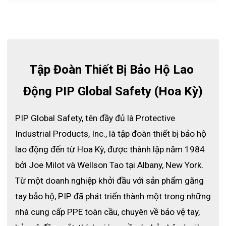
GIỚI THIỆU VỀ GĂNG TAY THỰC PHẨM ĐA DỤNG
Tập Đoàn Thiết Bị Bảo Hộ Lao 
GRIPPAZ 67-256
Găng tay chế biến thực phẩm Grippaz PIP 67-256
Động PIP Global Safety (Hoa Kỳ)
với họa tiết
vảy cá mang lại hiệu suất cầm nắm tuyệt vời trên sản phẩm.
PIP Global Safety, tên đầy đủ là Protective 
Được thiết kế để cung cấp lực kéo và độ dãn ở bên ngoài lẫn
bên trong găng tay Với công thức Nitrile co giãn dẻo dai vừa khít
Industrial Products, Inc., là tập đoàn thiết bị bảo hộ 
hơn so với găng tay truyền thống và mang lại sự thoải mái tối
lao động đến từ Hoa Kỳ, được thành lập năm 1984 
đa, độ bền và khả năng sử dụng đa năng.
bởi Joe Milot và Wellson Tao tại Albany, New York. 
Từ một doanh nghiệp khởi đầu với sản phẩm găng 
tay bảo hộ, PIP đã phát triển thành một trong những 
nhà cung cấp PPE toàn cầu, chuyên về bảo vệ tay, 