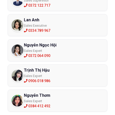
Sales Supervisor
0372 122 717
Lan Anh
Sales Executive
0334 789 967
Nguyễn Ngọc Hội
Sales Expert
0372 064 090
Trịnh Thị Hậu
Sales Expert
0906 018 986
Nguyễn Thơm
Sales Expert
0384 412 492