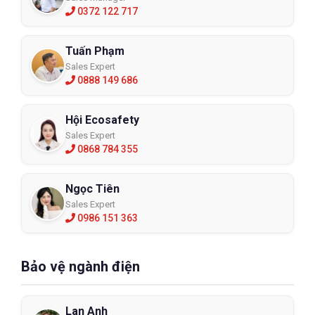
0372 122 717
Tuấn Phạm
Sales Expert
0888 149 686
Hội Ecosafety
Sales Expert
0868 784 355
Ngọc Tiên
Sales Expert
0986 151 363
Bảo vệ ngành điện
Lan Anh