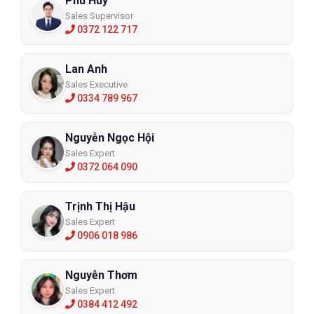
Phú Huy
Sales Supervisor
0372 122 717
Lan Anh
Sales Executive
0334 789 967
Nguyễn Ngọc Hội
Sales Expert
0372 064 090
Trịnh Thị Hậu
Sales Expert
0906 018 986
Nguyễn Thơm
Sales Expert
0384 412 492