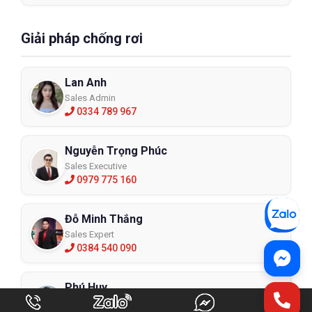
Giải pháp chống rơi
Lan Anh
Sales Admin
0334 789 967
Nguyễn Trọng Phúc
Sales Executive
0979 775 160
Đỗ Minh Thắng
Sales Expert
0384 540 090
Phú Huy
Sales Expert