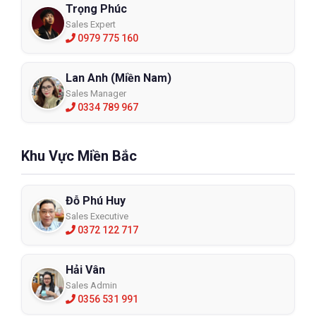
Trọng Phúc
Sales Expert
0979 775 160
Lan Anh (Miền Nam)
Sales Manager
0334 789 967
Khu Vực Miền Bắc
Đỗ Phú Huy
Sales Executive
0372 122 717
Hải Vân
Sales Admin
0356 531 991