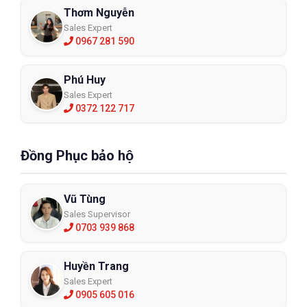
Thơm Nguyễn
Sales Expert
0967 281 590
Phú Huy
Sales Expert
0372 122 717
Đồng Phục bảo hộ
Vũ Tùng
Sales Supervisor
0703 939 868
Huyền Trang
Sales Expert
0905 605 016