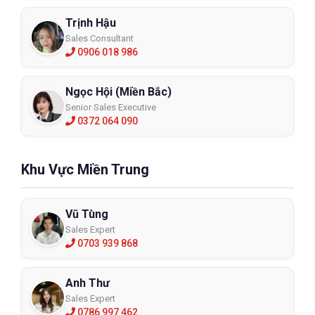
Trịnh Hậu
Sales Consultant
0906 018 986
Ngọc Hội (Miền Bắc)
Senior Sales Executive
0372 064 090
Khu Vực Miền Trung
Vũ Tùng
Sales Expert
0703 939 868
Anh Thư
Sales Expert
0786 997 462