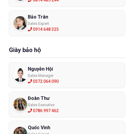
Bảo Trân
Sales Expert
0914 648 325
Giày bảo hộ
Nguyễn Hội
Sales Manager
0372 064 090
Đoàn Thư
Sales Executive
0786 997 462
Quốc Vinh