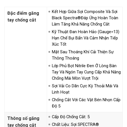
Kết Hợp Giữa Sợi Composite Và Sợi
Đặc điểm găng
Black Spectra®đáp Ứng Hoàn Toàn
tay chống cắt
Làm Tăng Khả Năng Chống Cắt
Kỹ Thuật Đan Hoàn Hảo (gauge=13)
Hạn Chế Bụi Bẩn Và Cảm Nhận Tiếp
Xúc Tốt
Mặt Sau Thoáng Khí Cải Thiện Sự
Thông Thoáng
Lớp Phủ Bọt Nitrile Đen Ở Lòng Bàn
Tay Và Ngón Tay Cung Cấp Khả Năng
Chống Mài Mòn Vượt Trội
Sợi Vải Co Dãn Cực Kỳ Thoải Mái Và
Linh Hoạt
Chống Cắt Với Các Vật Bén Nhọn Cấp
Độ 5
Cấp Độ Chống Cắt: 5
Thông số găng
Chất Liệu: Sợi SPECTRA®
tay chống cắt