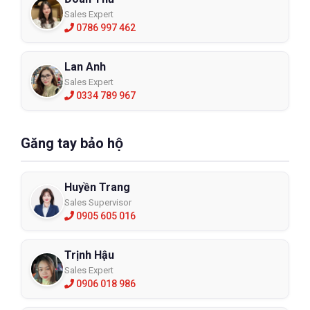
Sales Expert
0786 997 462
Lan Anh
Sales Expert
0334 789 967
Găng tay bảo hộ
Huyền Trang
Sales Supervisor
0905 605 016
Trịnh Hậu
Sales Expert
0906 018 986