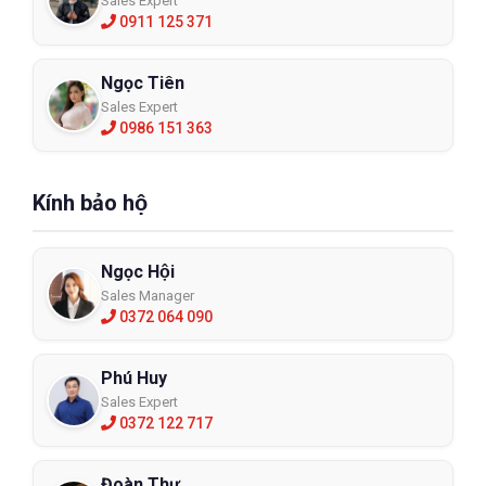
Sales Expert
0911 125 371
Ngọc Tiên
Sales Expert
0986 151 363
Kính bảo hộ
Ngọc Hội
Sales Manager
0372 064 090
Phú Huy
Sales Expert
0372 122 717
Đoàn Thư