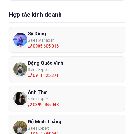
Hợp tác kinh doanh
Sỹ Dũng
Sales Manager
0905 605 016
Đặng Quốc Vinh
Sales Expert
0911 125 371
Anh Thư
Sales Expert
0399 055 048
Đỗ Minh Thắng
Sales Expert
0814 485 244