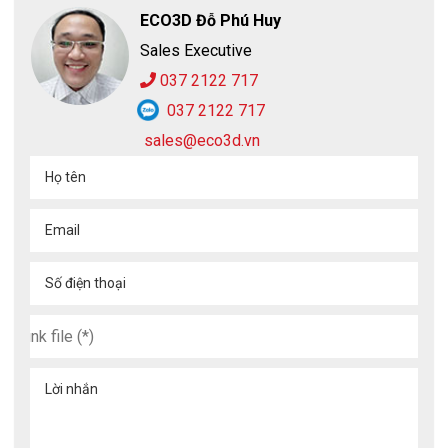
ECO3D Đỗ Phú Huy
Sales Executive
037 2122 717
037 2122 717
sales@eco3d.vn
Họ tên
Email
Số điện thoại
C&G được biết đến là một trong những thương hiệu đi đầu về
sản xuất các thiết bảo hộ cách nhiệt và cách điện và hiện đang
Lời nhắn
được phân phối khá nhiều trên thị trường. Hiện các sản phẩm
của C&G đang được phân phối tại Bảo Hộ Lao Động ECO3D bao
gồm cả
găng tay cách điện Novax
E4-LORG-S410
.