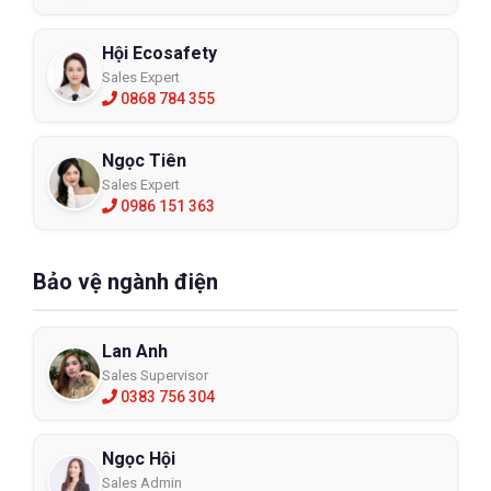
Hội Ecosafety
Sales Expert
0868 784 355
Ngọc Tiên
Sales Expert
0986 151 363
Bảo vệ ngành điện
Lan Anh
Sales Supervisor
0383 756 304
Ngọc Hội
Sales Admin