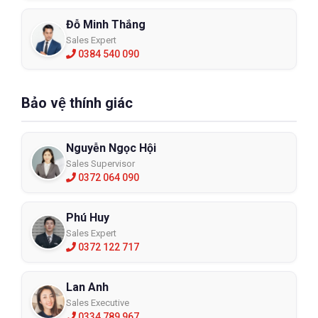
Đỗ Minh Thắng
Sales Expert
0384 540 090
Bảo vệ thính giác
Nguyễn Ngọc Hội
Sales Supervisor
0372 064 090
Phú Huy
Sales Expert
0372 122 717
Lan Anh
Sales Executive
0334 789 967