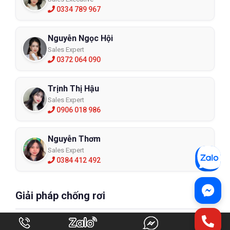
0334 789 967
Nguyễn Ngọc Hội
Sales Expert
0372 064 090
Trịnh Thị Hậu
Sales Expert
0906 018 986
Nguyễn Thơm
Sales Expert
0384 412 492
Giải pháp chống rơi
Lan Anh