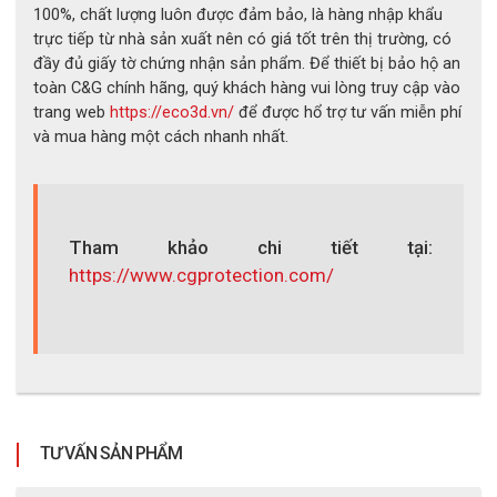
+ Bảo quản sản phẩm tại nơi khô ráo, tránh ánh nắng trực tiếp
100%, chất lượng luôn được đảm bảo, là hàng nhập khẩu
từ mặt trời
trực tiếp từ nhà sản xuất nên có giá tốt trên thị trường, có
đầy đủ giấy tờ chứng nhận sản phẩm. Để thiết bị bảo hộ an
+ Tránh bảo quản sản phẩm tại các nơi có nhiệt độ cao
toàn C&G chính hãng, quý khách hàng vui lòng truy cập vào
+ Không đặt sản phẩm tại các nơi ẩm thẩm
trang web
https://eco3d.vn/
để được hổ trợ tư vấn miễn phí
và mua hàng một cách nhanh nhất.
+ Không sử dụng các hóa chất tẩy rửa khi sản phẩm bị bẩn
+ Làm sạch các vết bẩn bằng giấy ăn hoặc khăn mềm
+ Kiểm tra sản phẩm về các vết rách, châm kim,... trước khi sử
dụng
Tham khảo chi tiết tại:
+ Sử dụng sản phẩm kèm găng tay da bảo hộ để tăng độ bền
https://www.cgprotection.com/
và sự bảo vệ
Mua găng tay cách điện C&G Novax
chính hãng tại ECO3D
TƯ VẤN SẢN PHẨM