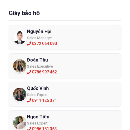
Giày bảo hộ
Nguyễn Hội
Sales Manager
0372 064 090
Đoàn Thư
Sales Executive
0786 997 462
Quốc Vinh
Sales Expert
0911 125 371
Ngọc Tiên
Sales Expert
0986 151 363