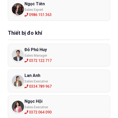
Ngọc Tiên
Sales Expert
0986 151 363
Thiết bị đo khí
Đỗ Phú Huy
Sales Manager
0372 122 717
Lan Anh
Sales Executive
0334 789 967
Ngọc Hội
Sales Executive
0372 064 090