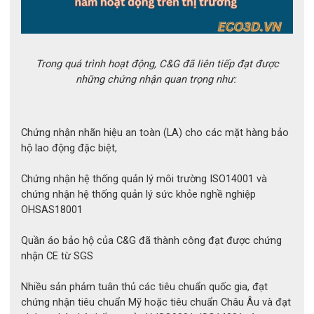
Trong quá trình hoạt động, C&G đã liên tiếp đạt được
những chứng nhận quan trọng như:
Chứng nhận nhãn hiệu an toàn (LA) cho các mặt hàng bảo
hộ lao động đặc biệt,
Chứng nhận hệ thống quản lý môi trường ISO14001 và
chứng nhận hệ thống quản lý sức khỏe nghề nghiệp
Dù được làm từ chất liệu cao su thiên nhiên như hầu hết những
OHSAS18001
loại găng tay cách điện khác nhưng
găng tay Novax E4-LORG-
S410
lại sử dụng thêm công thức riêng để tăng độ bền và mềm
Quần áo bảo hộ của C&G đã thành công đạt được chứng
dẻo hơn.
nhận CE từ SGS
Như chúng ta đã biết, độ dày của găng tay tỷ lệ thuận với khả
năng cách điện của chúng. Có nghĩa là thông số cách điện càng
Nhiều sản phảm tuân thủ các tiêu chuẩn quốc gia, đạt
lớn thì độ dày găng tay càng lớn. Chính vì điều này mà độ mềm
chứng nhận tiêu chuẩn Mỹ hoặc tiêu chuẩn Châu Âu và đạt