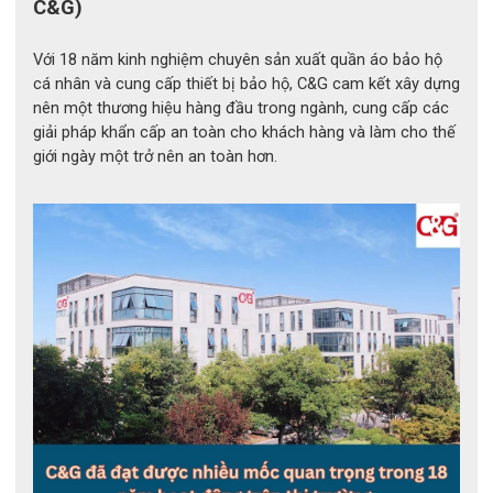
C&G)
Với 18 năm kinh nghiệm chuyên sản xuất quần áo bảo hộ
cá nhân và cung cấp thiết bị bảo hộ, C&G cam kết xây dựng
nên một thương hiệu hàng đầu trong ngành, cung cấp các
Găng tay cách điện Novax class 4 được làm từ chất liệu mủ
giải pháp khẩn cấp an toàn cho khách hàng và làm cho thế
cao su thiên nhiên có độ bền cao. Do tính chất của loại vật liệu
giới ngày một trở nên an toàn hơn.
này đàn hồi, không chịu nhiều ảnh hưởng bưới các tác động
ngoại lực và cơ học.
Ngoài ra, nó cũng kho bị làm rách hơn các chất liệu khác ngay
cả khi có tiếp xúc với những vật dụng sắc nhọn. Hơn hết là giá
thành rẻ và dễ tiêu hủy khi không còn được sử dụng nữa.
Ứng dụng công thức và công nghệ tiên tiến