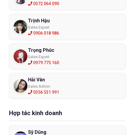
0372 064 090
Trịnh Hậu
Sales Expert
0906 018 986
Trọng Phúc
Sales Expert
0979 775 160
Hải Vân
Sales Admin
0356 531 991
Hợp tác kinh doanh
Sỹ Dũng