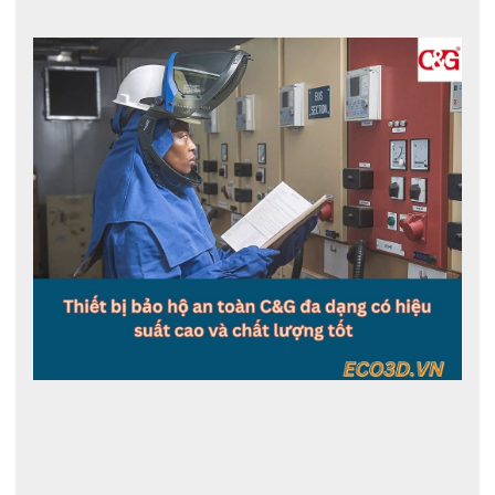
Điểm đặc biệt khiến găng tay cách điện Novax C&G
E4-LORG-
S410 được ưa chuộng chính là kết cấu điểm tựa nổi với vòng bít
cuộn. Vòng bít giúp người dùng đeo và tháo găng tay dễ dàng
hơn ngay cả khi đang sử dụng kèm với găng tay khác.
Không phải ở mẫu găng tay cách điện nào cũng có điểm tự như
vậy. Do đó, mà đây cũng được xem là một trong những thiết kế
nổi bật của găng tay cách điện Novax.
Bề mặt trơn nhẵn chống bám bụi