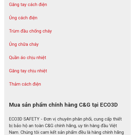
Găng tay cách điện
Ủng cách điện
Trùm đầu chống cháy
Ủng chữa cháy
Quần áo chịu nhiệt
Găng tay chịu nhiệt
Không dập nổi hay nhám chéo, găng tay cách điện C&G
Novax
Thảm cách điện
có bề mặt trơn nhẵn chống bám bụi. Bên cạnh đó, nó cũng dễ
lau chùi hay làm sạch hơn nếu có vết bẩn. Điều này đồng nghĩa
vưới việc găng tay được giữ mới lâu hơn.
Mua sản phẩm chính hàng C&G tại ECO3D
Quy cách đóng gói và bảo quản
- Sản phẩm được đóng gói 1 đôi/ hộp, 12 hộp/thùng
ECO3D SAFETY - Đơn vị chuyên phân phối, cung cấp thiết
bị bảo hộ an toàn C&G chính hãng, uy tín hàng đầu Việt
- Hướng dẫn bảo quản và sử dụng:
Nam. Chúng tôi cam kết sản phẩm đều là hàng chính hãng