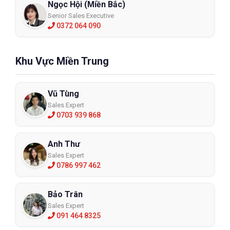
Ngọc Hội (Miền Bắc)
Senior Sales Executive
0372 064 090
Khu Vực Miền Trung
Vũ Tùng
Sales Expert
0703 939 868
Anh Thư
Sales Expert
0786 997 462
Bảo Trân
Sales Expert
091 464 8325