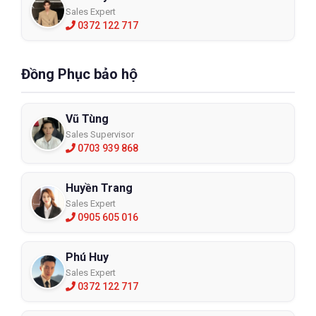
Sales Expert
0372 122 717
Đồng Phục bảo hộ
Vũ Tùng
Sales Supervisor
0703 939 868
Huyền Trang
Sales Expert
0905 605 016
Phú Huy
Sales Expert
0372 122 717