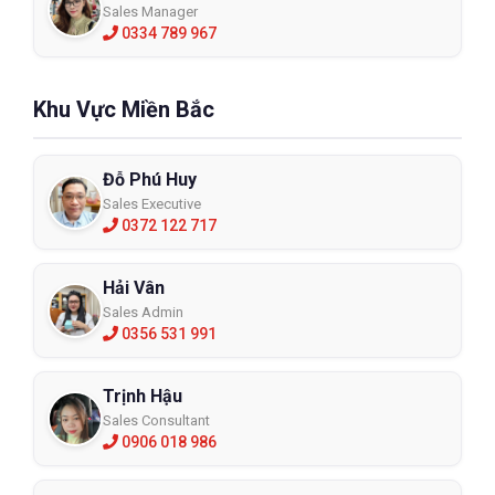
Sales Manager
0334 789 967
Khu Vực Miền Bắc
Đỗ Phú Huy
Sales Executive
0372 122 717
Hải Vân
Sales Admin
0356 531 991
Trịnh Hậu
Sales Consultant
0906 018 986