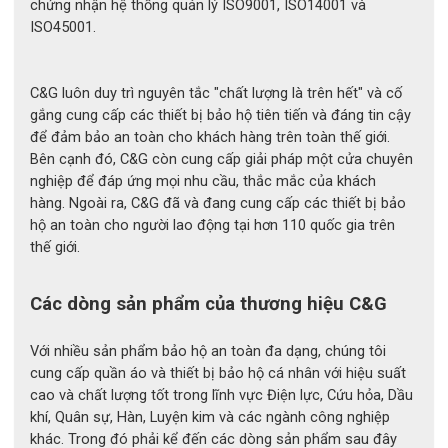
dẻo của găng tay cũng rất quan trọng. Vì nếu quá cứng thì các
chứng nhận hệ thống quản lý ISO9001, ISO14001 và
thao tác của người dùng sẽ bị cứng nhắc và không linh hoạt, có
ISO45001.
thể dẫn đến các sai sót và gây ra tai nạn.
Điểm tựa nổi với vòng bít cuộn
C&G luôn duy trì nguyên tắc "chất lượng là trên hết" và cố
gắng cung cấp các thiết bị bảo hộ tiên tiến và đáng tin cậy
để đảm bảo an toàn cho khách hàng trên toàn thế giới.
Bên cạnh đó, C&G còn cung cấp giải pháp một cửa chuyên
nghiệp để đáp ứng mọi nhu cầu, thắc mắc của khách
hàng. Ngoài ra, C&G đã và đang cung cấp các thiết bị bảo
hộ an toàn cho người lao động tại hơn 110 quốc gia trên
thế giới.
Các dòng sản phẩm của thương hiệu C&G
Với nhiều sản phẩm bảo hộ an toàn đa dạng, chúng tôi
cung cấp quần áo và thiết bị bảo hộ cá nhân với hiệu suất
cao và chất lượng tốt trong lĩnh vực Điện lực, Cứu hỏa, Dầu
khí, Quân sự, Hàn, Luyện kim và các ngành công nghiệp
khác. Trong đó phải kể đến các dòng sản phẩm sau đây