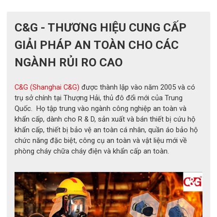
C&G - THƯƠNG HIỆU CUNG CẤP
GIẢI PHÁP AN TOÀN CHO CÁC
NGÀNH RỦI RO CAO
C&G (Shanghai C&G)
được thành lập vào năm 2005 và có
trụ sở chính tại Thượng Hải, thủ đô đổi mới của Trung
Quốc. Họ tập trung vào ngành công nghiệp an toàn và
khẩn cấp, dành cho R & D, sản xuất và bán thiết bị cứu hộ
khẩn cấp, thiết bị bảo vệ an toàn cá nhân, quần áo bảo hộ
Nhắc đến
găng tay Novax
của thương hiệu C&G chắc chắn đầu
chức năng đặc biệt, công cụ an toàn và vật liệu mới về
tiên phải kể đến thiết kế kiểu dáng 3D độc đáo. Với định hình
phòng cháy chữa cháy điện và khẩn cấp an toàn.
này cho phép người dùng thoải mái thao tác mà không bị hạn
chế.
So với các thương hiệu khác trên thị trường hiện tại thì kết cấu
3D này khá mới lạ và độc đáo. Nó giúp người dùng có các cử
chỉ, hàng động tự nhiên hơn loại bỏ các nguy cơ rơi vỡ khi cầm
nắm vật dụng. Đồng thời vẻ ngoài nhìn thanh thoát, không bị