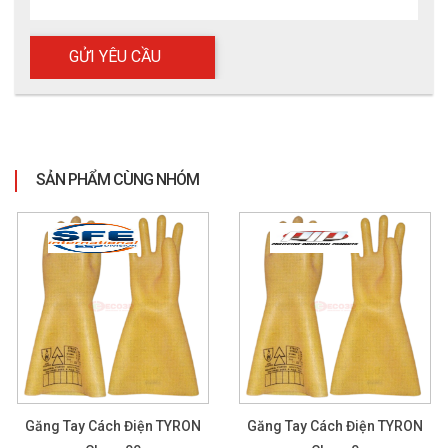
Tại ECO3D quý khách sẽ được trải nghiệm một phong cách dịch
vụ hoàn toàn mới với các ứng dụng kiểm soát bằng phần mềm
thông minh, linh hoạt. Trải nghiệm giúp quý khách tiết kiệm thời
gian và công sức trong cả kiểm soát đơn hàng lẫn kiểm tra
thông tin sản phẩm. Thêm vào đó, là nhà phân phối nhập trực
tiếp từ hãng nên khách hàng sẽ luôn có giá tốt nhất cùng nhiều
ưu đãi hấp dẫn.
SẢN PHẨM CÙNG NHÓM
Còn đợi gì nữa, hãy đến ngay EOC3D. Với chúng tôi lần đầu là
trải nghiệm, lần hai là của sự hợp tác cùng phát triển!
Găng Tay Cách Điện TYRON
Găng Tay Cách Điện TYRON