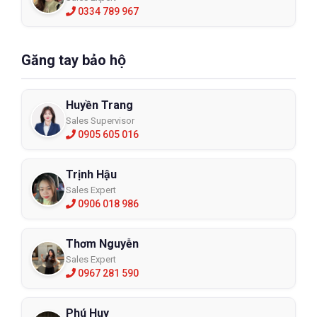
0334 789 967
Găng tay bảo hộ
Huyền Trang
Sales Supervisor
0905 605 016
Trịnh Hậu
Sales Expert
0906 018 986
Thơm Nguyễn
Sales Expert
0967 281 590
Phú Huy