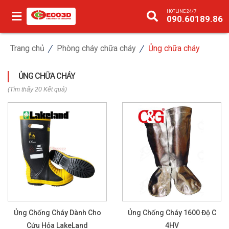
HOTLINE 24/7
090.60189.86
Trang chủ
Phòng cháy chữa cháy
Ủng chữa cháy
ỦNG CHỮA CHÁY
(Tìm thấy 20 Kết quả)
Ủng Chống Cháy Dành Cho
Ủng Chống Cháy 1600 Độ C
Cứu Hỏa LakeLand
4HV