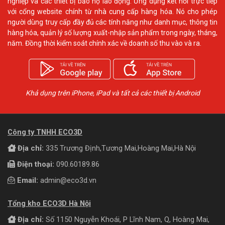
nghiệp và các thiết bị bảo hộ lao động. Ứng dụng kết nối trực tiếp
với cổng website chính từ nhà cung cấp hàng hóa. Nó cho phép
người dùng truy cấp đầy đủ các tính năng như danh mục, thông tin
hàng hóa, quản lý số lượng xuất-nhập sản phẩm trong ngày, tháng,
năm. Đồng thời kiểm soát chính xác về doanh số thu vào và ra.
Khả dụng trên iPhone, iPad và tất cả các thiết bị Android
Công ty TNHH ECO3D
Địa chỉ:
335 Trương Định,Tương Mai,Hoàng Mai,Hà Nội
Điện thoại:
090.60189.86
Email:
admin@eco3d.vn
Tổng kho ECO3D Hà Nội
Địa chỉ:
Số 1150 Nguyễn Khoái, P Lĩnh Nam, Q, Hoàng Mai,