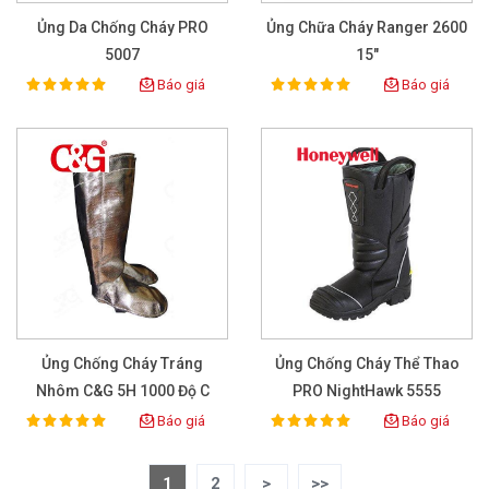
Ủng Da Chống Cháy PRO
Ủng Chữa Cháy Ranger 2600
5007
15"
Báo giá
Báo giá
100%
100%
Rating:
Rating:
Ủng Chống Cháy Tráng
Ủng Chống Cháy Thể Thao
Nhôm C&G 5H 1000 Độ C
PRO NightHawk 5555
Báo giá
Báo giá
100%
100%
Rating:
Rating:
1
2
>
>>