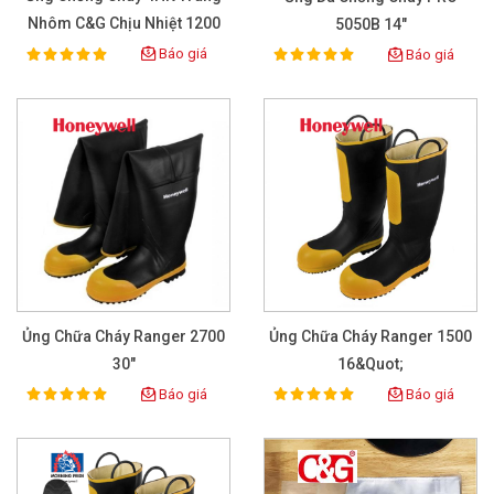
Nhôm C&G Chịu Nhiệt 1200
5050B 14"
Độ
Báo giá
Báo giá
100%
100%
Rating:
Rating:
Ủng Chữa Cháy Ranger 2700
Ủng Chữa Cháy Ranger 1500
30"
16&quot;
Báo giá
Báo giá
100%
100%
Rating:
Rating: