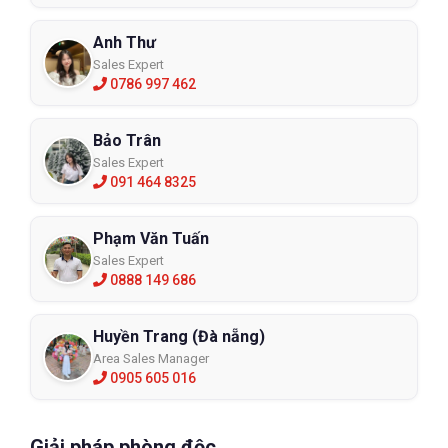
Anh Thư
Sales Expert
0786 997 462
Bảo Trân
Sales Expert
091 464 8325
Phạm Văn Tuấn
Sales Expert
0888 149 686
Huyền Trang (Đà nẵng)
Area Sales Manager
0905 605 016
Giải pháp phòng độc