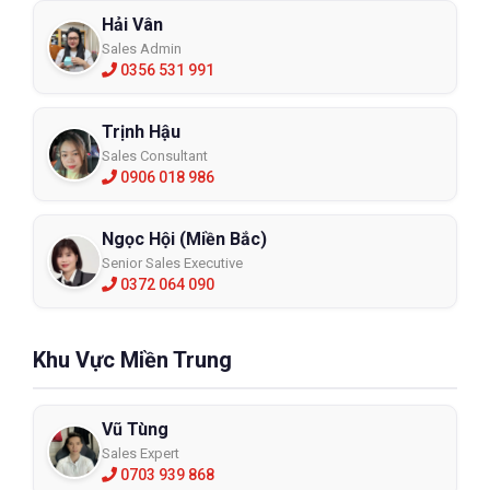
Hải Vân
Sales Admin
0356 531 991
Trịnh Hậu
Sales Consultant
0906 018 986
Ngọc Hội (Miền Bắc)
Senior Sales Executive
0372 064 090
Khu Vực Miền Trung
Vũ Tùng
Sales Expert
0703 939 868