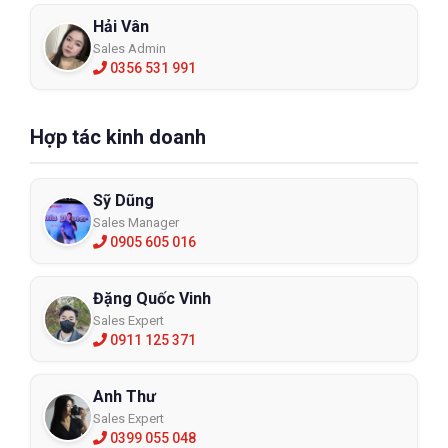
Hải Vân
Sales Admin
0356 531 991
Hợp tác kinh doanh
Sỹ Dũng
Sales Manager
0905 605 016
Đặng Quốc Vinh
Sales Expert
0911 125 371
Anh Thư
Sales Expert
0399 055 048