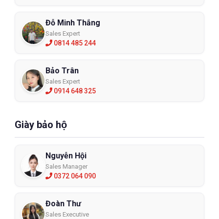
Đỗ Minh Thắng
Sales Expert
0814 485 244
Bảo Trân
Sales Expert
0914 648 325
Giày bảo hộ
Nguyễn Hội
Sales Manager
0372 064 090
Đoàn Thư
Sales Executive