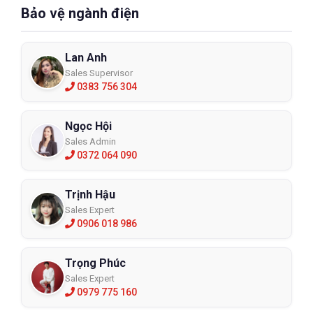
Bảo vệ ngành điện
Lan Anh
Sales Supervisor
0383 756 304
Ngọc Hội
Sales Admin
0372 064 090
Trịnh Hậu
Sales Expert
0906 018 986
Trọng Phúc
Sales Expert
0979 775 160