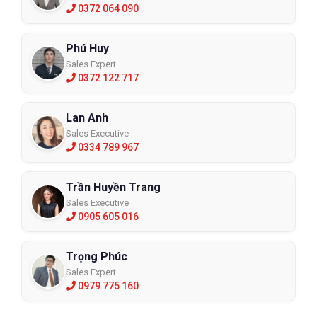
0372 064 090
Phú Huy
Sales Expert
0372 122 717
Lan Anh
Sales Executive
0334 789 967
Trần Huyền Trang
Sales Executive
0905 605 016
Trọng Phúc
Sales Expert
0979 775 160