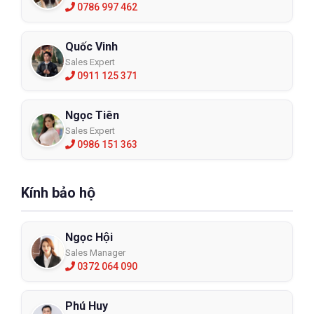
0786 997 462
Quốc Vinh
Sales Expert
0911 125 371
Ngọc Tiên
Sales Expert
0986 151 363
Kính bảo hộ
Ngọc Hội
Sales Manager
0372 064 090
Phú Huy