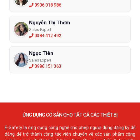
0906 018 986
Nguyễn Thị Thơm
Sales Expert
0384 412 492
Ngọc Tiên
Sales Expert
0986 151 363
ỨNG DỤNG CÓ SẴN CHO TẤT CẢ CÁC THIẾT BỊ
E-Safety là ứng dụng công nghệ cho phép người dùng đăng ký dễ
dàng để trở thành cộng tác viên chuyên về các sản phẩm công