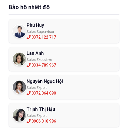
Bảo hộ nhiệt độ
Phú Huy
Sales Supervisor
0372 122 717
Lan Anh
Sales Executive
0334 789 967
Nguyễn Ngọc Hội
Sales Expert
0372 064 090
Trịnh Thị Hậu
Sales Expert
0906 018 986