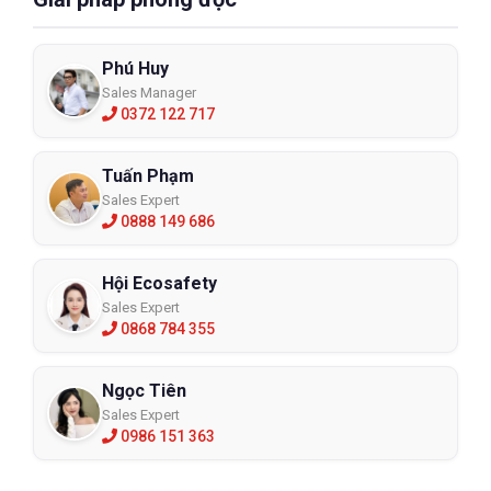
Phú Huy
Sales Manager
0372 122 717
Tuấn Phạm
Sales Expert
0888 149 686
Hội Ecosafety
Sales Expert
0868 784 355
Ngọc Tiên
Sales Expert
0986 151 363