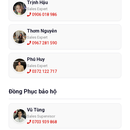
Trịnh Hậu
Sales Expert
0906 018 986
Thơm Nguyễn
Sales Expert
0967 281 590
Phú Huy
Sales Expert
0372 122 717
Đồng Phục bảo hộ
Vũ Tùng
Sales Supervisor
0703 939 868