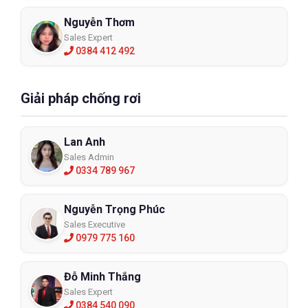
Nguyễn Thơm
Sales Expert
0384 412 492
Giải pháp chống rơi
Lan Anh
Sales Admin
0334 789 967
Nguyễn Trọng Phúc
Sales Executive
0979 775 160
Đỗ Minh Thắng
Sales Expert
0384 540 090