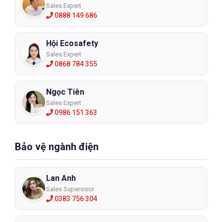
Sales Expert
0888 149 686
Hội Ecosafety
Sales Expert
0868 784 355
Ngọc Tiên
Sales Expert
0986 151 363
Bảo vệ ngành điện
Lan Anh
Sales Supervisor
0383 756 304