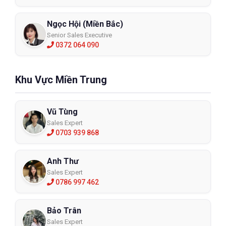
Ngọc Hội (Miền Bắc)
Senior Sales Executive
0372 064 090
Khu Vực Miền Trung
Vũ Tùng
Sales Expert
0703 939 868
Anh Thư
Sales Expert
0786 997 462
Bảo Trân
Sales Expert