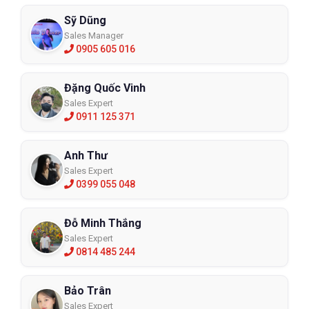
Sỹ Dũng
Sales Manager
0905 605 016
Đặng Quốc Vinh
Sales Expert
0911 125 371
Anh Thư
Sales Expert
0399 055 048
Đỗ Minh Thắng
Sales Expert
0814 485 244
Bảo Trân
Sales Expert