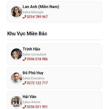
Lan Anh (Miền Nam)
Sales Manager
0334 789 967
Khu Vực Miền Bắc
Trịnh Hậu
Sales Consultant
0906 018 986
Đỗ Phú Huy
Sales Executive
0372 122 717
Hải Vân
Sales Admin
0356 531 991