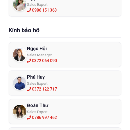
Sales Expert
0986 151 363
Kính bảo hộ
Ngọc Hội
Sales Manager
0372 064 090
Phú Huy
Sales Expert
0372 122 717
Đoàn Thư
Sales Expert
0786 997 462