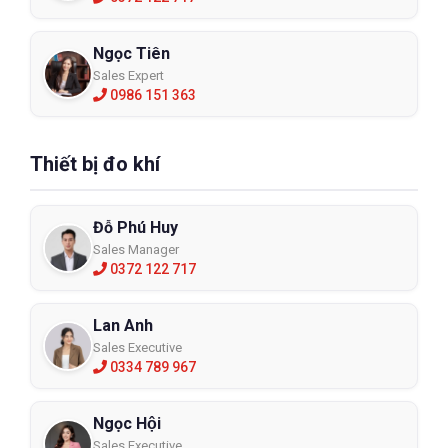
Ngọc Tiên
Sales Expert
0986 151 363
Thiết bị đo khí
Đỗ Phú Huy
Sales Manager
0372 122 717
Lan Anh
Sales Executive
0334 789 967
Ngọc Hội
Sales Executive