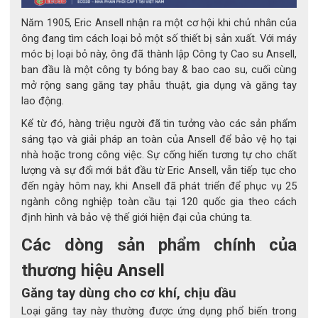
Năm 1905, Eric Ansell nhận ra một cơ hội khi chủ nhân của
ông đang tìm cách loại bỏ một số thiết bị sản xuất. Với máy
móc bị loại bỏ này, ông đã thành lập Công ty Cao su Ansell,
ban đầu là một công ty bóng bay & bao cao su, cuối cùng
mở rộng sang găng tay phẫu thuật, gia dụng và găng tay
lao động.
Kể từ đó, hàng triệu người đã tin tưởng vào các sản phẩm
sáng tạo và giải pháp an toàn của Ansell để bảo vệ họ tại
nhà hoặc trong công việc. Sự cống hiến tương tự cho chất
lượng và sự đổi mới bắt đầu từ Eric Ansell, vẫn tiếp tục cho
ĐẶC ĐIỂM NỔI BẬT CỦA GĂNG TAY 
đến ngày hôm nay, khi Ansell đã phát triển để phục vụ 25
ngành công nghiệp toàn cầu tại 120 quốc gia theo cách
CÁCH ĐIỆN ANSELL 500V 
định hình và bảo vệ thế giới hiện đại của chúng ta.
ACTIVARMR 14" CLASS 00 
Các dòng sản phẩm chính của
Găng tay cách điện được làm từ 
100% cao su latex 
tự 
thương hiệu Ansell
nhiên cao cấp, mang lại độ đàn hồi cao, dẻo dai và khả 
Găng tay dùng cho cơ khí, chịu dầu
năng cách điện ổn định. Sản phẩm nổi bật với độ bền 
Loại găng tay này thường được ứng dụng phổ biến trong
vượt trội, chống mài mòn và đâm xuyên tốt hơn nhiều 