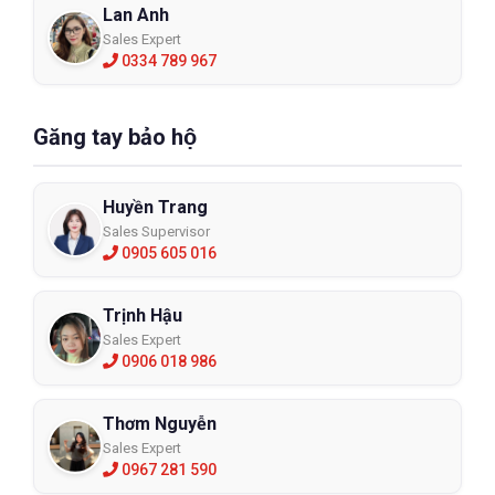
Lan Anh
Sales Expert
0334 789 967
Găng tay bảo hộ
Huyền Trang
Sales Supervisor
0905 605 016
Trịnh Hậu
Sales Expert
0906 018 986
Thơm Nguyễn
Sales Expert
0967 281 590