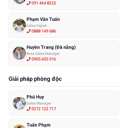
091 464 8325
Phạm Văn Tuấn
Sales Expert
0888 149 686
Huyền Trang (Đà nẵng)
Area Sales Manager
0905 605 016
Giải pháp phòng độc
Phú Huy
Sales Manager
0372 122 717
Tuấn Phạm