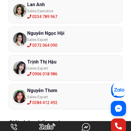
Lan Anh
Sales Executive
0334 789 967
Nguyễn Ngọc Hội
Sales Expert
0372 064 090
Trịnh Thị Hậu
Sales Expert
0906 018 986
Nguyễn Thơm
Sales Expert
0384 412 492
Giải pháp chống rơi