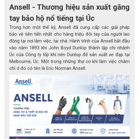
Mã sản phẩm
: RIG0014B
Ansell - Thương hiệu sản xuất găng
Chất liệu
tay bảo hộ nổ tiếng tại Úc
: Cao su latex tự nhiên
Trong hơn một thế kỷ, Ansell đã cung cấp các giải pháp
Kích thước (Size)
: 7 – 12
bảo vệ tiên tiến nhất cho hàng triệu đôi tay của người lao
Độ dài
động tại nơi làm việc, tại nhà. Hành trình của Ansell bắt đầu
: 280 – 360mm
vào năm 1893 khi John Boyd Dunlop thành lập chi nhánh
Nhiệt độ giặt
: 60°C
Úc của Công ty lốp khí nén Dunlop để sản xuất xe đạp tại
Melbourne, Úc. Một trong những thợ cơ khí làm việc chăm
Tiêu chuẩn
: EN 420:2003 + A1:2009, EN 60903:2003
chỉ ở đó có tên là Eric Norman Ansell.