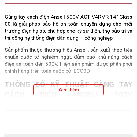
Găng tay cách điện Ansell 500V ACTIVARMR 14” Class 
00 là giải pháp bảo hộ an toàn chuyên dụng cho môi 
trường điện hạ áp, phù hợp cho kỹ sư điện, thợ bảo trì và 
thi công hệ thống điện dân dụng – công nghiệp. 
Sản phẩm thuộc thương hiệu Ansell, sản xuất theo tiêu 
chuẩn quốc tế nghiêm ngặt, đảm bảo khả năng cách 
điện an toàn đến 500V. Hiện sản phẩm được phân phối 
chính hãng trên toàn quốc bởi ECO3D
THÔNG SỐ KỸ THUẬT GĂNG TAY 
Xem thêm
CÁCH ĐIỆN ANSELL 500V 
ACTIVARMR 14" CLASS 00 
Nhà sản xuấ
t: Ansell
Xuất Xứ
: Ấn Độ