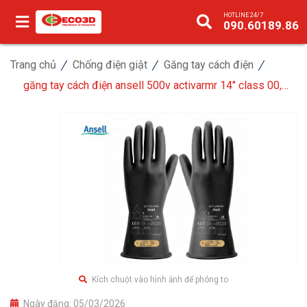
HOTLINE 24/7
090.60189.86
Trang chủ
Chống điện giật
Găng tay cách điện
găng tay cách điện ansell 500v activarmr 14" class 00,
màu đen
Kích chuột vào hình ảnh để phóng to
Ngày đăng:
05/03/2026