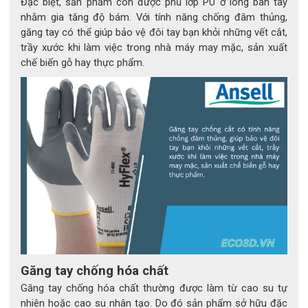
Đặc biệt, sản phẩm còn được phủ lớp PU ở lòng bàn tay
nhằm gia tăng độ bám. Với tính năng chống đâm thủng,
găng tay có thể giúp bảo vệ đôi tay bạn khỏi những vết cắt,
trầy xước khi làm việc trong nhà máy may mặc, sản xuất
chế biến gỗ hay thực phẩm.
ỨNG DỤNG THỰC TẾ
Lắp đặt, sửa chữa và bảo dưỡng hệ thống điện hạ thế, 
tủ điện dân dụng và công nghiệp.
Găng tay chống hóa chất
Sản xuất ô tô, đặc biệt là các dòng xe điện (EV) và xe 
Găng tay chống hóa chất thường được làm từ cao su tự
Hybrid.
nhiên hoặc cao su nhân tạo. Do đó sản phẩm sở hữu đặc