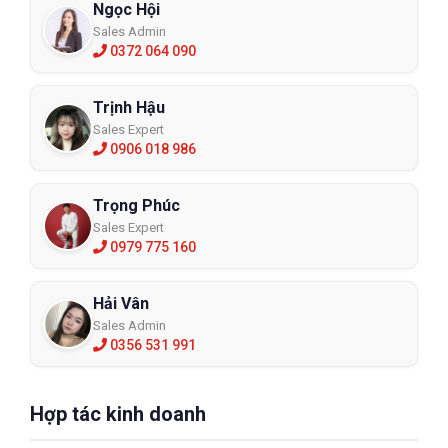
Ngọc Hội
Sales Admin
0372 064 090
Trịnh Hậu
Sales Expert
0906 018 986
Trọng Phúc
Sales Expert
0979 775 160
Hải Vân
Sales Admin
0356 531 991
Hợp tác kinh doanh