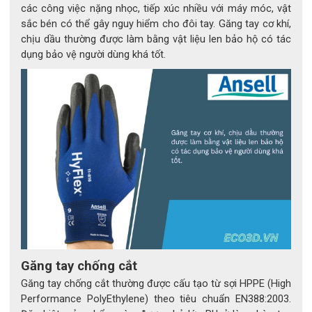
các công việc nặng nhọc, tiếp xúc nhiều với máy móc, vật
dòng găng tay cách điện 500V thông thường. Thiết kế 
sắc bén có thể gây nguy hiểm cho đôi tay. Găng tay cơ khí,
công thái học với size từ 7–12 giúp ôm sát bàn tay, tạo 
chịu dầu thường được làm bằng vật liệu len bảo hộ có tác
cảm giác thoải mái khi làm việc lâu dài. 
dụng bảo vệ người dùng khá tốt.
Chiều dài lên đến 360mm hỗ trợ bảo vệ cả vùng cổ tay 
và một phần cẳng tay khỏi tia lửa điện và nguy cơ tiếp 
xúc điện trực tiếp. Nhờ độ đàn hồi tối ưu, người dùng có 
thể thao tác linh hoạt, cầm nắm chính xác các chi tiết 
nhỏ như dây dẫn, đầu nối hay bảng mạch điện. Đặc biệt, 
găng tay có thể giặt ở nhiệt độ 60°C mà vẫn giữ nguyên 
khả năng cách điện, giúp tiết kiệm chi phí và kéo dài tuổi 
thọ sử dụng.
Găng tay chống cắt
Găng tay chống cắt thường được cấu tạo từ sợi HPPE (High
Performance PolyEthylene) theo tiêu chuẩn EN388:2003.