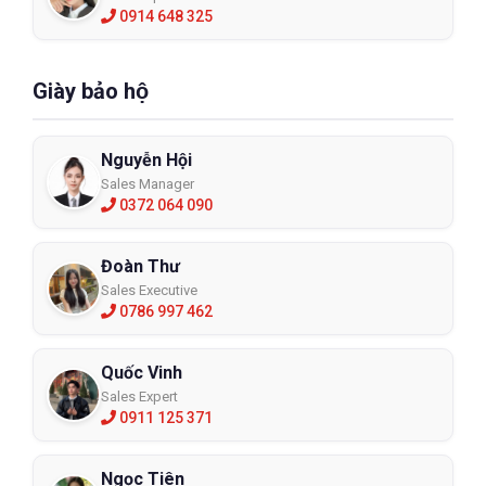
0914 648 325
Giày bảo hộ
Nguyễn Hội
Sales Manager
0372 064 090
Đoàn Thư
Sales Executive
0786 997 462
Quốc Vinh
Sales Expert
0911 125 371
Ngọc Tiên