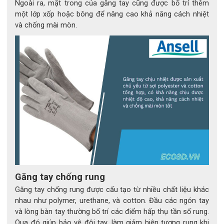
Ngoài ra, mặt trong của găng tay cũng được bố trí thêm
một lớp xốp hoặc bông để nâng cao khả năng cách nhiệt
ĐỊA CHỈ MUA GĂNG TAY CÁCH ĐIỆN 
và chống mài mòn.
ANSELL 500V ACTIVARMR 14" 
CLASS 00 
ECO3D SAFETY
 là địa chỉ tin cậy chuyên cung cấp các 
sản phẩm bảo hộ lao động chính hãng, trong đó có tấm 
kính cách điện. Sản phẩm nhập khẩu từ Italia, đảm bảo 
chất lượng và độ bền cao. ECO3D cam kết cung cấp sản 
phẩm chính hãng với dịch vụ chăm sóc khách hàng chu 
đáo.
Hãy liên hệ với ECO3D ngay qua hotline: 0976 363 588
hoặc truy cập Website:
https://eco3d.vn
để được tư vấn
Găng tay chống rung
và mua hàng nhanh chóng.
Găng tay chống rung được cấu tạo từ nhiều chất liệu khác
nhau như polymer, urethane, và cotton. Đầu các ngón tay
và lòng bàn tay thường bố trí các điểm hấp thụ tần số rung.
Qua đó giúp bảo vệ đôi tay, làm giảm hiện tượng rung khi