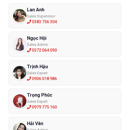
Lan Anh
Sales Supervisor
0383 756 304
Ngọc Hội
Sales Admin
0372 064 090
Trịnh Hậu
Sales Expert
0906 018 986
Trọng Phúc
Sales Expert
0979 775 160
Hải Vân
Sales Admin