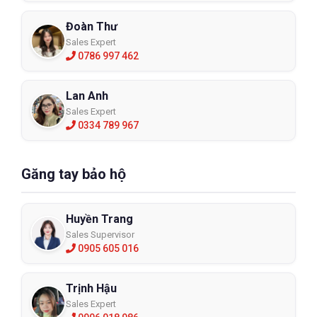
Đoàn Thư
Sales Expert
0786 997 462
Lan Anh
Sales Expert
0334 789 967
Găng tay bảo hộ
Huyền Trang
Sales Supervisor
0905 605 016
Trịnh Hậu
Sales Expert