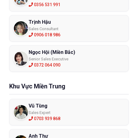
0356 531 991
Trịnh Hậu
Sales Consultant
0906 018 986
Ngọc Hội (Miền Bắc)
Senior Sales Executive
0372 064 090
Khu Vực Miền Trung
Vũ Tùng
Sales Expert
0703 939 868
Anh Thư