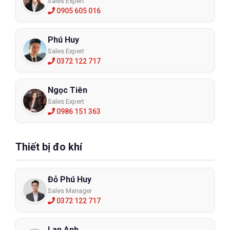
Sales Expert
0905 605 016
Phú Huy
Sales Expert
0372 122 717
Ngọc Tiên
Sales Expert
0986 151 363
Thiết bị đo khí
Đỗ Phú Huy
Sales Manager
0372 122 717
Lan Anh