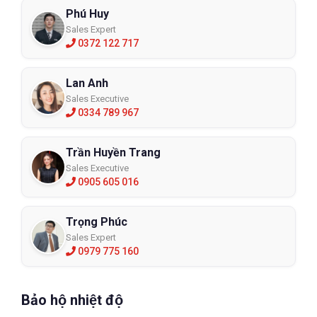
Phú Huy
Sales Expert
0372 122 717
Lan Anh
Sales Executive
0334 789 967
Trần Huyền Trang
Sales Executive
0905 605 016
Trọng Phúc
Sales Expert
0979 775 160
Bảo hộ nhiệt độ