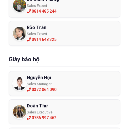
Sales Expert
0814 485 244
Bảo Trân
Sales Expert
0914 648 325
Giày bảo hộ
Nguyễn Hội
Sales Manager
0372 064 090
Đoàn Thư
Sales Executive
0786 997 462