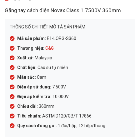
Găng tay cách điện Novax Class 1 7500V 360mm
THÔNG SỐ CHI TIẾT MÔ TẢ SẢN PHẨM
Mã sản phẩm:
E1-LORG-S360
Thương hiệu:
C&G
Xuất xứ:
Malaysia
Chất liệu:
Cao su tự nhiên
Màu sắc:
Cam
Điện áp sử dụng:
7.500V
Điện áp kiểm tra:
10.000V
Chiều dài:
360mm
Tiêu chuẩn:
ASTM D120/GB/T 17866
Quy cách đóng gói:
1 đôi/hộp, 12 hộp/thùng