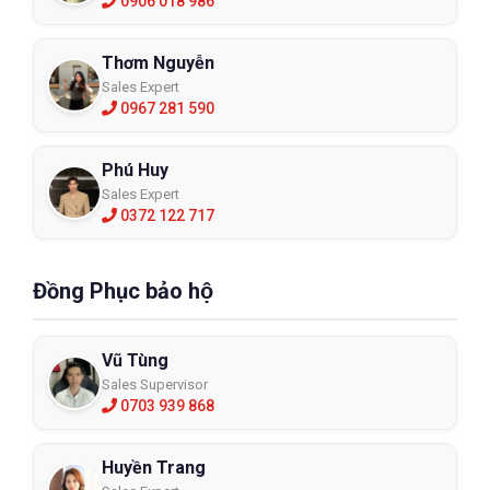
0906 018 986
Thơm Nguyễn
Sales Expert
0967 281 590
Phú Huy
Sales Expert
0372 122 717
Đồng Phục bảo hộ
Vũ Tùng
Sales Supervisor
0703 939 868
Huyền Trang