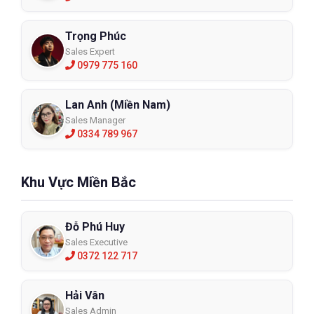
Trọng Phúc
Sales Expert
0979 775 160
Lan Anh (Miền Nam)
Sales Manager
0334 789 967
Khu Vực Miền Bắc
Đỗ Phú Huy
Sales Executive
0372 122 717
Hải Vân
Sales Admin