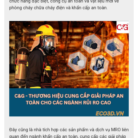
chức năng đặc biệt, công cụ an toàn và vật liệu mới về
phòng cháy chữa cháy điện và khẩn cấp an toàn.
Đặc điểm nổi bật của sản phẩm
Găng tay cách điện Novax 7500V được sản xuất từ cao su tự
nhiên cao cấp, mang đến độ dẻo dai và đàn hồi vượt trội, giúp
Đây cũng là nhà tích hợp các sản phẩm và dịch vụ MRO liên
người lao động thực hiện các thao tác kỹ thuật chính xác một
quan đến ngành khẩn cấp an toàn, cung cấp các giải pháp