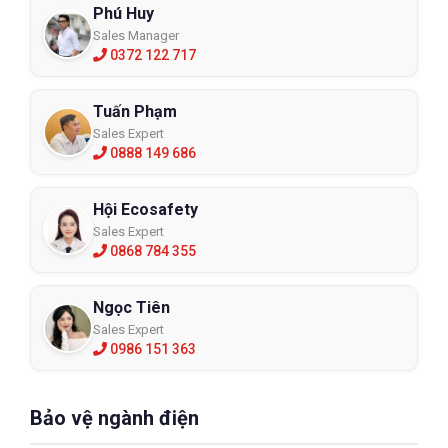
Phú Huy
Sales Manager
0372 122 717
Tuấn Phạm
Sales Expert
0888 149 686
Hội Ecosafety
Sales Expert
0868 784 355
Ngọc Tiên
Sales Expert
0986 151 363
Bảo vệ ngành điện