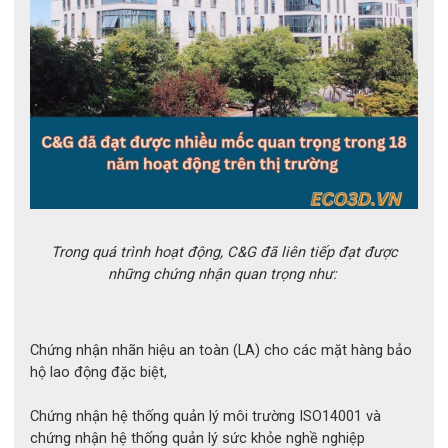
Ứng dụng thực tế của sản phẩm
Trong quá trình hoạt động, C&G đã liên tiếp đạt được
những chứng nhận quan trọng như:
Nhờ các đặc tính kỹ thuật đạt chuẩn 
găng tay cách điện Class 
1
, sản phẩm được ứng dụng rộng rãi trong:
Bảo trì và sửa chữa hệ thống lưới điện trung thế.
Chứng nhận nhãn hiệu an toàn (LA) cho các mặt hàng bảo
hộ lao động đặc biệt,
Thao tác tại các tủ điện công nghiệp, trạm biến áp.
Kiểm tra thiết bị điện trong các nhà máy sản xuất và công trình 
Chứng nhận hệ thống quản lý môi trường ISO14001 và
xây dựng.
chứng nhận hệ thống quản lý sức khỏe nghề nghiệp