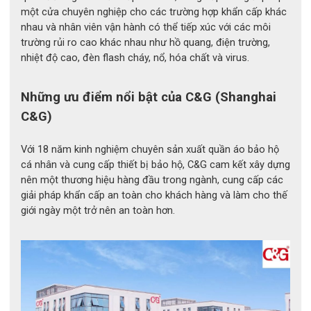
cách dễ dàng mà vẫn đảm bảo cảm giác thoải mái khi sử dụng
một cửa chuyên nghiệp cho các trường hợp khẩn cấp khác
trong thời gian dài. Chất liệu cao su tự nhiên được tuyển chọn
nhau và nhân viên vận hành có thể tiếp xúc với các môi
kỹ lưỡng không chỉ nâng cao khả năng cách điện mà còn tăng
trường rủi ro cao khác nhau như hồ quang, điện trường,
độ bền cho sản phẩm trong môi trường làm việc khắc nghiệt.
nhiệt độ cao, đèn flash cháy, nổ, hóa chất và virus.
Sản phẩm được thiết kế với chiều dài 360mm, bảo vệ an toàn
từ bàn tay đến qua cổ tay, giúp giảm thiểu nguy cơ tiếp xúc với
Những ưu điểm nổi bật của C&G (Shanghai
nguồn điện trong quá trình làm việc. Màu cam đặc trưng của
C&G)
găng tay không chỉ tạo sự nổi bật mà còn hỗ trợ người dùng dễ
dàng phát hiện các dấu hiệu hư hỏng, rạn nứt trên bề mặt để kịp
thời kiểm tra và thay thế khi cần thiết.
Với 18 năm kinh nghiệm chuyên sản xuất quần áo bảo hộ
cá nhân và cung cấp thiết bị bảo hộ, C&G cam kết xây dựng
nên một thương hiệu hàng đầu trong ngành, cung cấp các
giải pháp khẩn cấp an toàn cho khách hàng và làm cho thế
giới ngày một trở nên an toàn hơn.