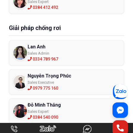
Sales Expert
0384 412 492
Giải pháp chống rơi
Lan Anh
Sales Admin
0334 789 967
Nguyễn Trọng Phúc
Sales Executive
0979 775 160
Đỗ Minh Thắng
Sales Expert
0384 540 090