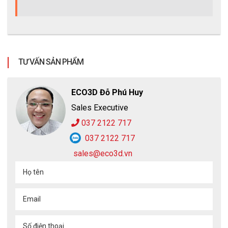
TƯ VẤN SẢN PHẨM
ECO3D Đỗ Phú Huy
Sales Executive
037 2122 717
037 2122 717
sales@eco3d.vn
Họ tên
Email
Số điện thoại