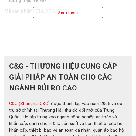
Thương hiệu:
 Novax 
Mã sản phẩm: 
E1-LORG-S360
Xem thêm
Xuất xứ:
 Malaysia
Chất liệu:
 Cao su tự nhiên
Màu sắc:
 Cam
Điện áp sử dụng:
 7.500V
C&G - THƯƠNG HIỆU CUNG CẤP
Điện áp kiểm tra:
 10.000V
GIẢI PHÁP AN TOÀN CHO CÁC
Chiều dài:
 360mm
NGÀNH RỦI RO CAO
Tiêu chuẩn:
 ASTM D120/GB/T 17866
Quy cách đóng gói:
 1 đôi/hộp, 12 hộp/thùng
C&G (Shanghai C&G)
được thành lập vào năm 2005 và có
trụ sở chính tại Thượng Hải, thủ đô đổi mới của Trung
Quốc. Họ tập trung vào ngành công nghiệp an toàn và
khẩn cấp, dành cho R & D, sản xuất và bán thiết bị cứu hộ
khẩn cấp, thiết bị bảo vệ an toàn cá nhân, quần áo bảo hộ