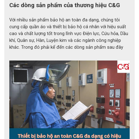
Các dòng sản phẩm của thương hiệu C&G
Mua 
găng tay cách điện cao áp 7500V 
Novax 
chính hãng toàn quốc?
Với nhiều sản phẩm bảo hộ an toàn đa dạng, chúng tôi
cung cấp quần áo và thiết bị bảo hộ cá nhân với hiệu suất
Bảo hộ lao động ECO3D
 hiện là một trong những đơn vị tiên 
cao và chất lượng tốt trong lĩnh vực Điện lực, Cứu hỏa, Dầu
khí, Quân sự, Hàn, Luyện kim và các ngành công nghiệp
phong trên toàn quốc trong lĩnh vực cung cấp bảo hộ lao 
khác. Trong đó phải kể đến các dòng sản phẩm sau đây
động chính hãng, cao cấp dành riêng cho ngành điện. Hỗ trợ 
khách hàng kiểm định tất cả sản phẩm liên quan đến bảo hộ 
điện.
Bảo hộ điện ECO3D – Cam kết hàng thật – Bảo hành thật – 
Tư vấn tận tâm.
Website: 
https://eco3d.vn
Hotline:  
0372.064.090
Fanpage:
 https://www.facebook.com/baohodienECO3D