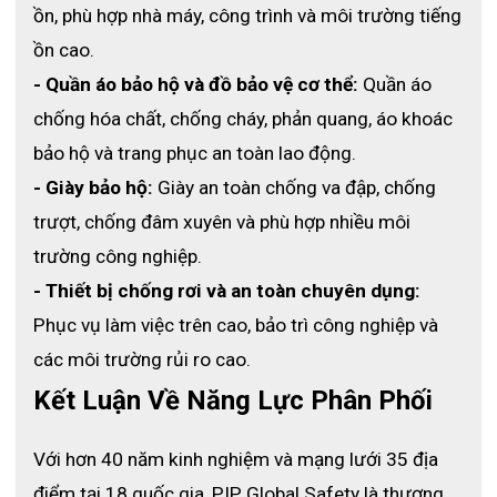
ồn, phù hợp nhà máy, công trình và môi trường tiếng 
ồn cao.
- Quần áo bảo hộ và đồ bảo vệ cơ thể:
 Quần áo 
chống hóa chất, chống cháy, phản quang, áo khoác 
bảo hộ và trang phục an toàn lao động.
- Giày bảo hộ:
 Giày an toàn chống va đập, chống 
trượt, chống đâm xuyên và phù hợp nhiều môi 
trường công nghiệp.
- Thiết bị chống rơi và an toàn chuyên dụng:
Phục vụ làm việc trên cao, bảo trì công nghiệp và 
các môi trường rủi ro cao.
Kết Luận Về Năng Lực Phân Phối
Mặc dù là nằm trong dòng găng tay phòng sạch, nhưng găng
tay Latex 9 inch này khá nổi bật với chiều dài ấn tượng lên đến
Với hơn 40 năm kinh nghiệm và mạng lưới 35 địa 
24cm (240mm). Bảo vệ tốt hơn cho người dùng cả phần cổ tay
điểm tại 18 quốc gia, PIP Global Safety là thương 