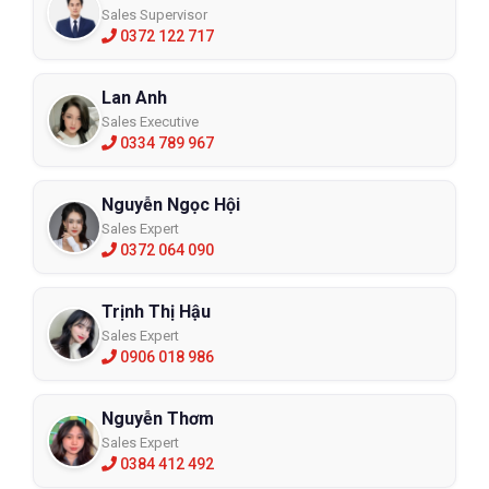
Sales Supervisor
0372 122 717
Lan Anh
Sales Executive
0334 789 967
Nguyễn Ngọc Hội
Sales Expert
0372 064 090
Trịnh Thị Hậu
Sales Expert
0906 018 986
Nguyễn Thơm
Sales Expert
0384 412 492