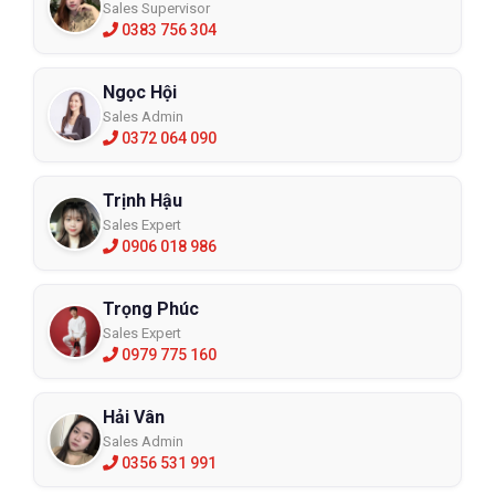
Sales Supervisor
0383 756 304
Ngọc Hội
Sales Admin
0372 064 090
Trịnh Hậu
Sales Expert
0906 018 986
Trọng Phúc
Sales Expert
0979 775 160
Hải Vân
Sales Admin
0356 531 991