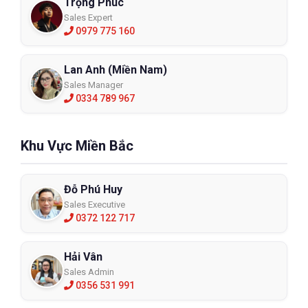
Trọng Phúc
Sales Expert
0979 775 160
Lan Anh (Miền Nam)
Sales Manager
0334 789 967
Khu Vực Miền Bắc
Đỗ Phú Huy
Sales Executive
0372 122 717
Hải Vân
Sales Admin
0356 531 991