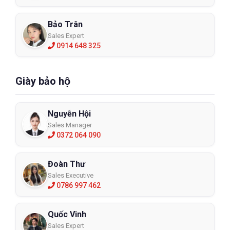
Bảo Trân
Sales Expert
0914 648 325
Giày bảo hộ
Nguyễn Hội
Sales Manager
0372 064 090
Đoàn Thư
Sales Executive
0786 997 462
Quốc Vinh
Sales Expert