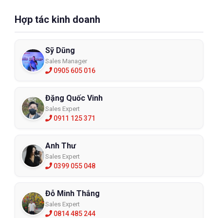
Hợp tác kinh doanh
Sỹ Dũng
Sales Manager
0905 605 016
Đặng Quốc Vinh
Sales Expert
0911 125 371
Anh Thư
Sales Expert
0399 055 048
Đỗ Minh Thắng
Sales Expert
0814 485 244