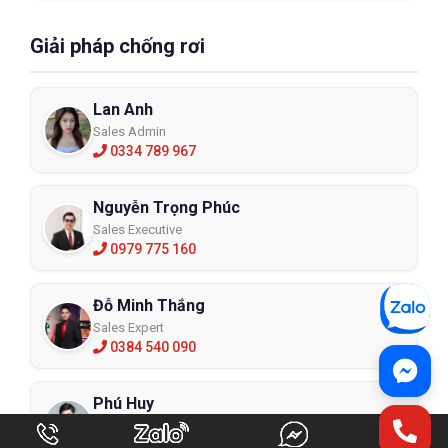
Giải pháp chống rơi
Lan Anh
Sales Admin
0334 789 967
Nguyễn Trọng Phúc
Sales Executive
0979 775 160
Đỗ Minh Thắng
Sales Expert
0384 540 090
Phú Huy
Sales Expert
0372 122 717