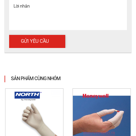
PPI.
Lời nhắn
Ngoài các sản phẩm như găng tay phòng sạch Shirudo 9 inch
thì ECO3D còn có rất nhiều mẫu găng tay bảo hộ khác thuộc
brand này. Người mua có thêm nhiều lựa chọn để phù hợp với
môi trường làm việc của mình hơn. Một điểm nữa khiến ECO3D
luôn là địa chỉ nên đến nhất là dịch vụ 24/7, sẵn sàng hỗ trợ
khách hàng từ thông tin sản phẩm đến các bước vận chuyển
hàng hóa.
Hơn hết, mọi sản phẩm tại đây đều có nguồn gốc xuất xứ rõ
ràng, nói không với các sản phẩm kém chất lượng và không rõ
nguồn gốc. Tin rằng với độ ngũ chuyên viên được đào tạo bài
SẢN PHẨM CÙNG NHÓM
bản sẽ mang đến cho từng quý khách hàng sự hài lòng nhất.
Hãy đến với ECO3D để nhận được những ưu đãi lớn nhất. Mọi
thắc mắc của khách hàng về sản phẩm vui lòng liên hệ với
chúng tôi:
CÔNG TY BẢO HỘ LAO ĐỘNG ECO3D
Hotline:
098 333 0380 (Mr. Dũng)
Email:
Admin@eco3d.vn
- Website:
https://eco3d.vn/