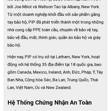
bởi Joe Milot và Wellson Tao tại Albany, New York. 
Từ một doanh nghiệp khởi đầu với sản phẩm găng 
Cũng nằm trong phân khúc găng tay phòng sạch nên chẳng lạ
tay bảo hộ, PIP đã phát triển thành một trong những 
gì khi
găng tay Shirudo Latex 9 inch
được làm từ chất liệu cao
nhà cung cấp PPE toàn cầu, chuyên về bảo vệ tay, 
su latex. Một loại vật liệu có độ bền kéo cao và co giãn tốt. Bên
bảo vệ đầu, mắt, thính giác, quần áo bảo hộ và giày 
cạnh đó, cao su latex còn có độ bền cơ học cao, ít chịu ảnh
hưởng bởi các tác động bên ngoài và khó bị làm rách hơn ngay
bảo hộ.
cả khi tiếp xúc với những vật sắc nhọn.
Hơn hết là sản phẩm này có kết cấu không bột nên dường như ít
Hiện nay, PIP có trụ sở tại Latham, New York, hoạt 
gây kích ứng hơn cho cả những người nhạy cảm. Vì như chúng
động với hệ thống 35 địa điểm tại 18 quốc gia, bao 
ta đã biết, găng tay có bột không chỉ có thể gây thương tổn cho
gồm Canada, Mexico, Ireland, Anh, Đức, Pháp, Ý, Tây 
làn da nhạy cảm, mà ở một khía cạnh khác nó còn khiến người
dùng mất tập trung ảnh hưởng đến tiến độ công việc, giảm năng
Ban Nha, Cộng hòa Séc, Ba Lan, Trung Quốc, Thái 
suất lao động. Nhất là đối với sự khắt khe như phòng sạch, với
Lan, Việt Nam, Úc và New Zealand.
kết cấu có bột sẽ khiến các quá trình công việc bị ảnh hưởng
rất lớn, làm giảm độ chính xác.
Hệ Thống Chứng Nhận An Toàn 
Độ dày thích hợp