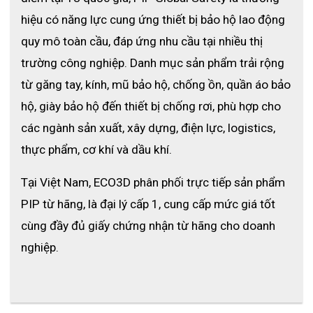
và khó bị tuột ra hơn kể cả khi người dùng hoạt động liên tục.
hiệu có năng lực cung ứng thiết bị bảo hộ lao động 
Hướng dẫn bảo quản và sử dụng
quy mô toàn cầu, đáp ứng nhu cầu tại nhiều thị 
- Bảo quản sản phẩm tại nơi khô thoáng, tránh ánh nắng trực
tiếp
trường công nghiệp. Danh mục sản phẩm trải rộng 
- Không đặt sản phẩm tại các nơi ẩm thấp và nền nhiệt cao
từ găng tay, kính, mũ bảo hộ, chống ồn, quần áo bảo 
- Kiểm tra sản phẩm thật kỹ về các dấu hiệu rách thủng hoặc
hộ, giày bảo hộ đến thiết bị chống rơi, phù hợp cho 
châm kim trước khi sử dụng
các ngành sản xuất, xây dựng, điện lực, logistics, 
- Thay thế sản phẩm ngay nếu thấy có các dấu hiệu xuống cấp
thực phẩm, cơ khí và dầu khí.
trong quá trình sử dụng
- Là sản phẩm sử dụng 1 lần nên không tái sử dụng sản phẩm
Tại Việt Nam, ECO3D phân phối trực tiếp sản phẩm 
PIP từ hãng, là đại lý cấp 1, cung cấp mức giá tốt 
ECO3D - Đại lý găng tay phòng sạch
cùng đầy đủ giấy chứng nhận từ hãng cho doanh 
chính hãng, giá rẻ
nghiệp.