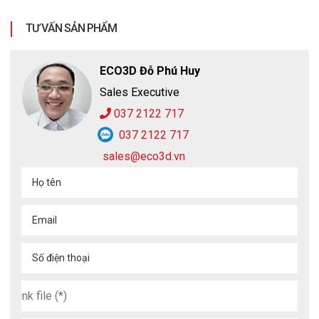
TƯ VẤN SẢN PHẨM
ECO3D Đỗ Phú Huy
Sales Executive
037 2122 717
037 2122 717
sales@eco3d.vn
Họ tên
Email
Tìm đại lý phân phối
găng tay phòng sạch
cần gì tìm đâu xa,
Số điện thoại
hãy đến ngay Bảo Hộ Lao Động ECO3D - điểm đến uy tín, giá
thành rẻ nhất. Bên cạnh bán các sản phẩm thuộc thương hiệu
găng tay phòng sạch như Honeywell và North thì ECO3D còn
vinh dự là một trong những địa chỉ phân phối của thương hiệu