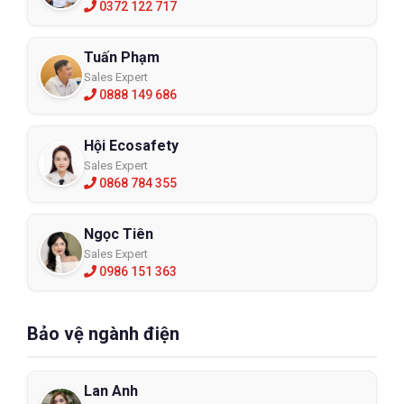
0372 122 717
Tuấn Phạm
Sales Expert
0888 149 686
Hội Ecosafety
Sales Expert
0868 784 355
Ngọc Tiên
Sales Expert
0986 151 363
Bảo vệ ngành điện
Lan Anh