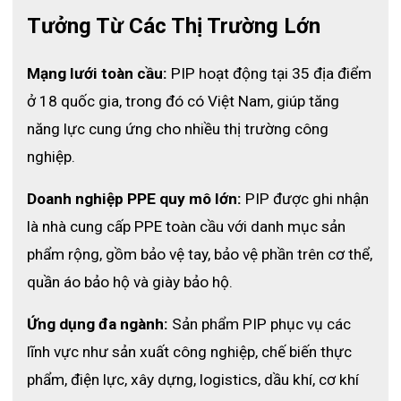
cũng không quá mỏng, theo đúng quy chuẩn quốc tế.
Tưởng Từ Các Thị Trường Lớn
Nếu quá dày sẽ làm giảm độ cảm nhận xúc giác với các vật
cầm nắm, nếu quá mỏng thì lại làm giảm đi mức độ bảo vệ cho
Mạng lưới toàn cầu:
 PIP hoạt động tại 35 địa điểm 
bàn tay trước các vật gây hại.
ở 18 quốc gia, trong đó có Việt Nam, giúp tăng 
Kết cấu bề mặt hoàn chỉnh
năng lực cung ứng cho nhiều thị trường công 
nghiệp.
Doanh nghiệp PPE quy mô lớn:
 PIP được ghi nhận 
là nhà cung cấp PPE toàn cầu với danh mục sản 
phẩm rộng, gồm bảo vệ tay, bảo vệ phần trên cơ thể, 
quần áo bảo hộ và giày bảo hộ.
Ứng dụng đa ngành:
 Sản phẩm PIP phục vụ các 
lĩnh vực như sản xuất công nghiệp, chế biến thực 
phẩm, điện lực, xây dựng, logistics, dầu khí, cơ khí 