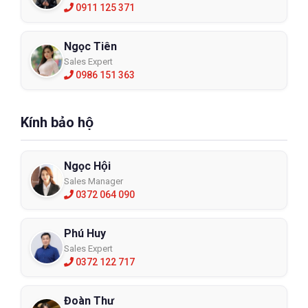
0911 125 371
Ngọc Tiên
Sales Expert
0986 151 363
Kính bảo hộ
Ngọc Hội
Sales Manager
0372 064 090
Phú Huy
Sales Expert
0372 122 717
Đoàn Thư