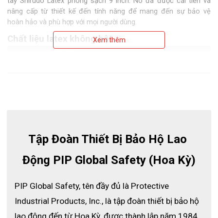
tay Shirudo Latex phòng sạch 9 inch. Nó đã được cải tiến và
nâng cấp từ thiết kế đến tính năng để mang đến sự bảo vệ
hoàn hảo và phù hợp với mọi người dùng.
Chất liệu latex không bột
Xem thêm
Tập Đoàn Thiết Bị Bảo Hộ Lao 
Động PIP Global Safety (Hoa Kỳ)
PIP Global Safety, tên đầy đủ là Protective 
Industrial Products, Inc., là tập đoàn thiết bị bảo hộ 
lao động đến từ Hoa Kỳ, được thành lập năm 1984 