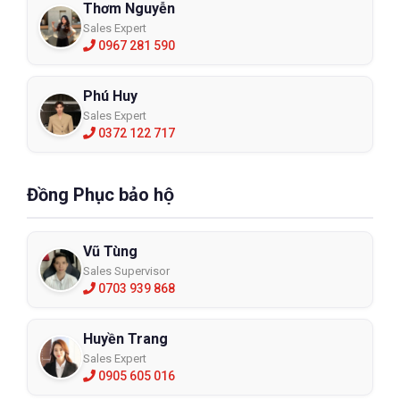
Thơm Nguyễn
Sales Expert
0967 281 590
Phú Huy
Sales Expert
0372 122 717
Đồng Phục bảo hộ
Vũ Tùng
Sales Supervisor
0703 939 868
Huyền Trang
Sales Expert
0905 605 016