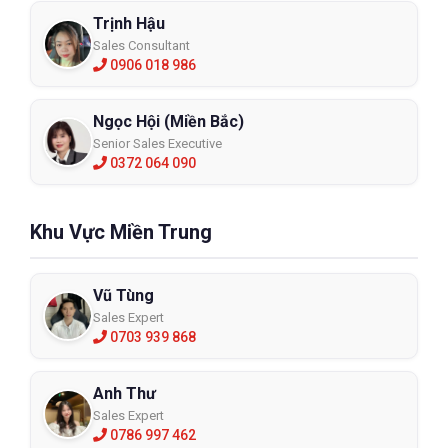
Trịnh Hậu
Sales Consultant
0906 018 986
Ngọc Hội (Miền Bắc)
Senior Sales Executive
0372 064 090
Khu Vực Miền Trung
Vũ Tùng
Sales Expert
0703 939 868
Anh Thư
Sales Expert
0786 997 462