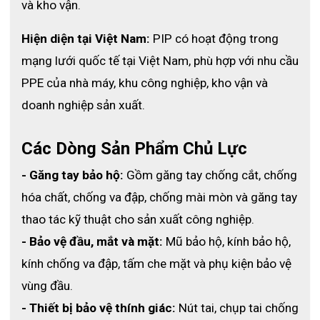
và kho vận.
Hiện diện tại Việt Nam:
 PIP có hoạt động trong 
mạng lưới quốc tế tại Việt Nam, phù hợp với nhu cầu 
PPE của nhà máy, khu công nghiệp, kho vận và 
Bên cạnh độ dày hoàn chỉnh thì găng tay phòng sạch Latex 9
doanh nghiệp sản xuất.
inch của thương hiệu PPI này còn có kết cấu bề mặt hoàn
chỉnh. Với kết cấu này, nó vừa giúp người dùng cảm nhận tốt
hơn lại vừa giúp cầm nắm các vật chắc chắn hơn.
Các Dòng Sản Phẩm Chủ Lực
Lý tưởng sử dụng với cả các vật trơn trượt
- Găng tay bảo hộ:
 Gồm găng tay chống cắt, chống 
Nhờ độ dày hoàn hảo cùng kết cấu bề mặt độc đáo,
găng tay
hóa chất, chống va đập, chống mài mòn và găng tay 
Shirudo
Latex 9 inch
phòng sạch
còn rất lý tưởng để sử dụng
ngay cả với các vật trơn trượt. Điều này có nghĩa là người dùng
thao tác kỹ thuật cho sản xuất công nghiệp.
có thể điều khiển hoạt động của mình tương đối chuẩn xác dù
- Bảo vệ đầu, mắt và mặt:
 Mũ bảo hộ, kính bảo hộ, 
phải làm việc cùng các vật không có điểm ma sát và dễ rơi.
kính chống va đập, tấm che mặt và phụ kiện bảo vệ 
Dài hơn cho sự bảo vệ tốt hơn
vùng đầu.
- Thiết bị bảo vệ thính giác:
 Nút tai, chụp tai chống 