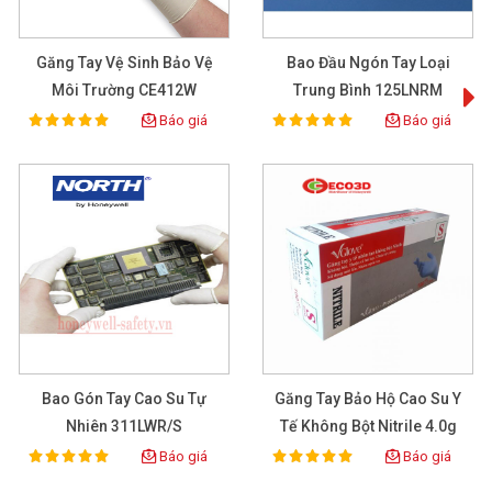
HỆ THỐNG PHÂN PHỐI TOÀN QUỐC
Găng Tay Vệ Sinh Bảo Vệ
Bao Đầu Ngón Tay Loại
Môi Trường CE412W
Trung Bình 125LNRM
Báo giá
Báo giá
100%
100%
Rating:
Rating:
Bao Gón Tay Cao Su Tự
Găng Tay Bảo Hộ Cao Su Y
Nhiên 311LWR/S
Tế Không Bột Nitrile 4.0g
Màu Lam
Báo giá
Báo giá
100%
100%
Rating:
Rating: