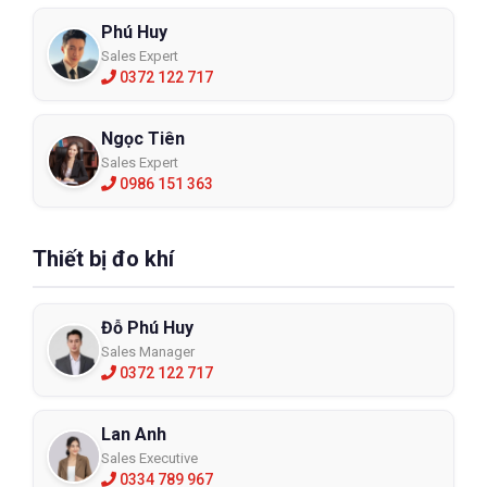
Phú Huy
Sales Expert
0372 122 717
Ngọc Tiên
Sales Expert
0986 151 363
Thiết bị đo khí
Đỗ Phú Huy
Sales Manager
0372 122 717
Lan Anh
Sales Executive
0334 789 967