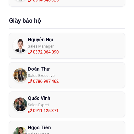
Giày bảo hộ
Nguyễn Hội
Sales Manager
0372 064 090
Đoàn Thư
Sales Executive
0786 997 462
Quốc Vinh
Sales Expert
0911 125 371
Ngọc Tiên