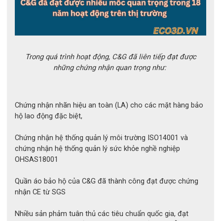
Bộ quần áo tráng nhôm chịu nhiệt C&G 1200°C 3H
Trong quá trình hoạt động, C&G đã liên tiếp đạt được
những chứng nhận quan trọng như:
2. Thông số kỹ thuật
Chứng nhận nhãn hiệu an toàn (LA) cho các mặt hàng bảo
- Thương hiệu:
 C&G
hộ lao động đặc biệt,
- Mã sản phẩm: 
YSL2039
Chứng nhận hệ thống quản lý môi trường ISO14001 và
- Xuất xứ:
 Trung Quốc
chứng nhận hệ thống quản lý sức khỏe nghề nghiệp
OHSAS18001
- Chất liệu:
 Sợi thủy tinh tráng nhôm (Aluminized 
Fiberglass)
Quần áo bảo hộ của C&G đã thành công đạt được chứng
nhận CE từ SGS
- Trọng lượng vải:
 500g/m² (mã vật liệu 4591)
- Cấu tạo bộ:
 Áo khoác (Jacket) và Quần (Pants)
Nhiều sản phảm tuân thủ các tiêu chuẩn quốc gia, đạt