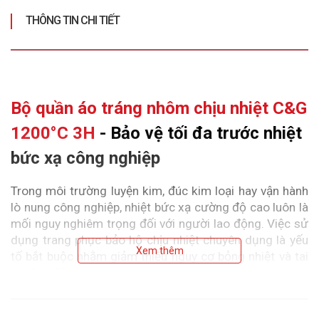
THÔNG TIN CHI TIẾT
Bộ quần áo tráng nhôm chịu nhiệt C&G 
1200°C 3H
 - Bảo vệ tối đa trước nhiệt 
bức xạ công nghiệp
Trong môi trường luyện kim, đúc kim loại hay vận hành 
lò nung công nghiệp, nhiệt bức xạ cường độ cao luôn là 
mối nguy nghiêm trọng đối với người lao động. Việc sử 
dụng trang phục bảo hộ chịu nhiệt chuyên dụng là yếu 
Xem thêm
tố bắt buộc nhằm giảm thiểu nguy cơ bỏng nhiệt và tai 
nạn lao động.
Bộ quần áo tráng nhôm chịu nhiệt C&G 1200°C 3H 
được thiết kế để phản xạ nhiệt bức xạ lên tới 1200°C, 