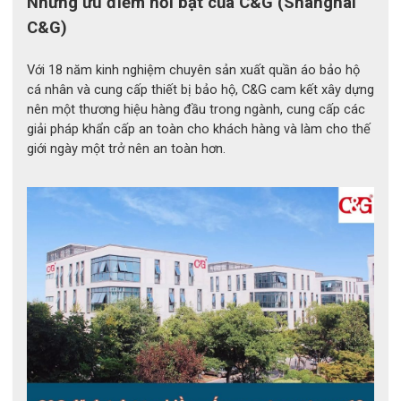
Những ưu điểm nổi bật của C&G (Shanghai
Đây là giải pháp bảo vệ cần thiết cho các vị trí làm việc 
C&G)
tiếp xúc nhiệt gián tiếp hoặc bức xạ nhiệt cường độ cao 
trong thời gian ngắn.
Với 18 năm kinh nghiệm chuyên sản xuất quần áo bảo hộ
cá nhân và cung cấp thiết bị bảo hộ, C&G cam kết xây dựng
nên một thương hiệu hàng đầu trong ngành, cung cấp các
giải pháp khẩn cấp an toàn cho khách hàng và làm cho thế
giới ngày một trở nên an toàn hơn.