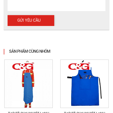
SẢN PHẨM CÙNG NHÓM
Bộ quần áo tráng nhôm chịu nhiệt C&G 1200°C 3H
4. Ứng dụng thực tế
Bộ quần áo tráng nhôm C&G 1200°C 3H được sử dụng 
trong: