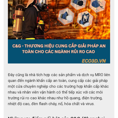
Bộ quần áo tráng nhôm chịu nhiệt C&G 1200°C 3H
1. Giới thiệu bộ quần áo tráng nhôm 
C&G 1200°C 3H
Bộ quần áo tráng nhôm chịu nhiệt C&G 1200°C 3H là 
trang phục bảo hộ chuyên dụng dành cho môi trường 
nhiệt độ cao, đặc biệt trong các ngành luyện kim, đúc 
Đây cũng là nhà tích hợp các sản phẩm và dịch vụ MRO liên
quan đến ngành khẩn cấp an toàn, cung cấp các giải pháp
kim loại và sản xuất công nghiệp nặng.
một cửa chuyên nghiệp cho các trường hợp khẩn cấp khác
Sản phẩm sử dụng vật liệu sợi thủy tinh tráng nhôm 
nhau và nhân viên vận hành có thể tiếp xúc với các môi
(aluminized fiberglass) giúp phản xạ nhiệt bức xạ hiệu 
trường rủi ro cao khác nhau như hồ quang, điện trường,
quả, giảm lượng nhiệt truyền đến cơ thể người lao động. 
nhiệt độ cao, đèn flash cháy, nổ, hóa chất và virus.
Thiết kế dạng bộ gồm áo khoác và quần rời, tạo sự linh 
hoạt khi làm việc trong môi trường khắc nghiệt.