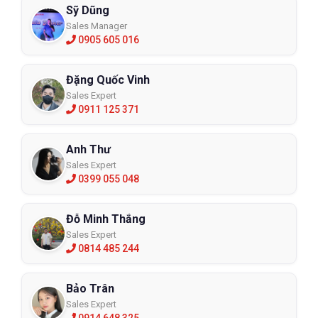
Sỹ Dũng
Sales Manager
0905 605 016
Đặng Quốc Vinh
Sales Expert
0911 125 371
Anh Thư
Sales Expert
0399 055 048
Đỗ Minh Thắng
Sales Expert
0814 485 244
Bảo Trân
Sales Expert
0914 648 325