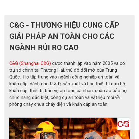
đáp ứng tiêu chuẩn bảo hộ nhiệt quốc tế, phù hợp cho 
môi trường công nghiệp nặng yêu cầu mức độ an toàn 
cao.
C&G - THƯƠNG HIỆU CUNG CẤP
GIẢI PHÁP AN TOÀN CHO CÁC
NGÀNH RỦI RO CAO
C&G (Shanghai C&G)
được thành lập vào năm 2005 và có
trụ sở chính tại Thượng Hải, thủ đô đổi mới của Trung
Quốc. Họ tập trung vào ngành công nghiệp an toàn và
khẩn cấp, dành cho R & D, sản xuất và bán thiết bị cứu hộ
khẩn cấp, thiết bị bảo vệ an toàn cá nhân, quần áo bảo hộ
chức năng đặc biệt, công cụ an toàn và vật liệu mới về
phòng cháy chữa cháy điện và khẩn cấp an toàn.