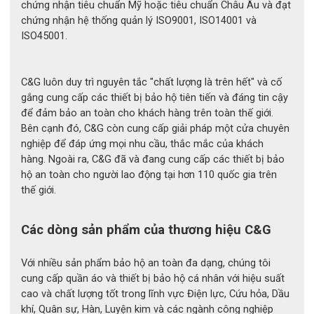
chứng nhận tiêu chuẩn Mỹ hoặc tiêu chuẩn Châu Âu và đạt
- Mức nhiệt bức xạ:
 Lên tới 1200°C
chứng nhận hệ thống quản lý ISO9001, ISO14001 và
ISO45001.
- Khả năng chịu nhiệt thử nghiệm:
 Trên 95 giây theo 
EN ISO 6942
C&G luôn duy trì nguyên tắc "chất lượng là trên hết" và cố
- Tiêu chuẩn:
 ISO 11612:2008, EN 407, EN 
gắng cung cấp các thiết bị bảo hộ tiên tiến và đáng tin cậy
11612:2008
để đảm bảo an toàn cho khách hàng trên toàn thế giới.
Bên cạnh đó, C&G còn cung cấp giải pháp một cửa chuyên
nghiệp để đáp ứng mọi nhu cầu, thắc mắc của khách
hàng. Ngoài ra, C&G đã và đang cung cấp các thiết bị bảo
hộ an toàn cho người lao động tại hơn 110 quốc gia trên
thế giới.
Các dòng sản phẩm của thương hiệu C&G
Với nhiều sản phẩm bảo hộ an toàn đa dạng, chúng tôi
cung cấp quần áo và thiết bị bảo hộ cá nhân với hiệu suất
cao và chất lượng tốt trong lĩnh vực Điện lực, Cứu hỏa, Dầu
khí, Quân sự, Hàn, Luyện kim và các ngành công nghiệp