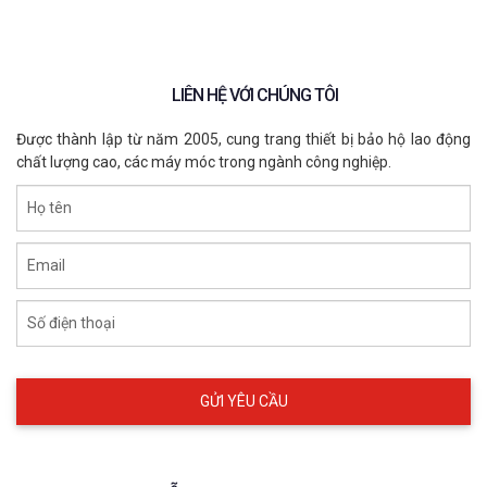
LIÊN HỆ VỚI CHÚNG TÔI
Được thành lập từ năm 2005, cung trang thiết bị bảo hộ lao động
chất lượng cao, các máy móc trong ngành công nghiệp.
Họ tên
Email
Ứng dụng bộ quần áo tráng nhôm chịu nhiệt C&G 
1200°C 3H
Số điện thoại
5. Vì sao nên chọn bộ quần áo tráng 
nhôm C&G 1200°C 3H?
✔ Phản xạ nhiệt bức xạ lên tới 1200°C