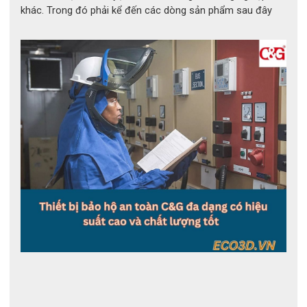
khác. Trong đó phải kể đến các dòng sản phẩm sau đây
Thông tin bộ quần áo tráng nhôm chịu nhiệt C&G 
1200°C 3H
3. Ưu điểm nổi bật của bộ quần áo chịu 
nhiệt C&G
3.1 Khả năng phản xạ nhiệt bức xạ lên tới 
1200°C
Lớp phủ nhôm bên ngoài có tác dụng phản xạ nhiệt bức 
xạ mạnh, giúp giảm đáng kể lượng nhiệt truyền vào bên 