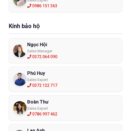
Sales Expert
0986 151 363
Kính bảo hộ
Ngọc Hội
Sales Manager
0372 064 090
Phú Huy
Sales Expert
0372 122 717
Đoàn Thư
Sales Expert
0786 997 462
Lan Anh