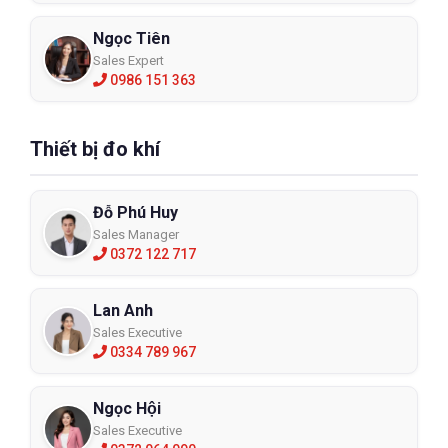
Ngọc Tiên
Sales Expert
0986 151 363
Thiết bị đo khí
Đỗ Phú Huy
Sales Manager
0372 122 717
Lan Anh
Sales Executive
0334 789 967
Ngọc Hội
Sales Executive