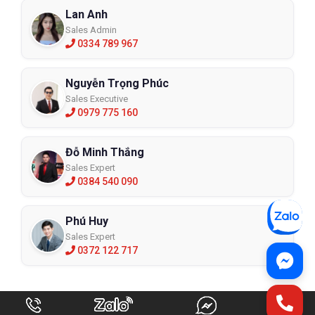
Lan Anh
Sales Admin
0334 789 967
Nguyễn Trọng Phúc
Sales Executive
0979 775 160
Đỗ Minh Thắng
Sales Expert
0384 540 090
Phú Huy
Sales Expert
0372 122 717
Kênh nhà máy