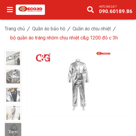
HOTLINE 24/7
090.60189.86
Trang chủ
Quần áo bảo hộ
Quần áo chịu nhiệt
bộ quần áo tráng nhôm chịu nhiệt c&g 1200 đô c 3h
Xem