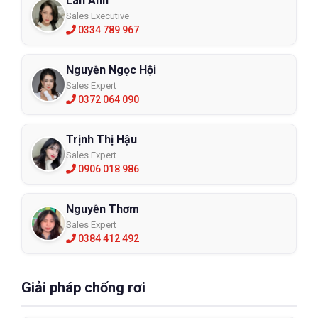
Lan Anh
Sales Executive
0334 789 967
Nguyễn Ngọc Hội
Sales Expert
0372 064 090
Trịnh Thị Hậu
Sales Expert
0906 018 986
Nguyễn Thơm
Sales Expert
0384 412 492
Giải pháp chống rơi