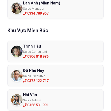
Lan Anh (Miền Nam)
Sales Manager
0334 789 967
Khu Vực Miền Bắc
Trịnh Hậu
Sales Consultant
Mũ trùm đầu chịu nhiệt 1600 độ C 4HV
0906 018 986
YSL2037
Đỗ Phú Huy
Sales Executive
XEM CHI TIẾT
0372 122 717
Hải Vân
Sales Admin
0356 531 991