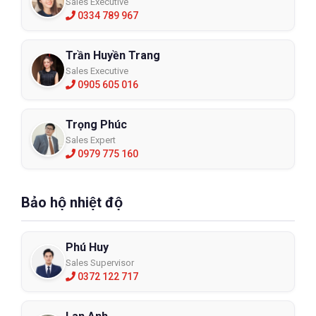
Sales Executive
0334 789 967
Trần Huyền Trang
Sales Executive
0905 605 016
Trọng Phúc
Sales Expert
0979 775 160
Bảo hộ nhiệt độ
Phú Huy
Sales Supervisor
0372 122 717