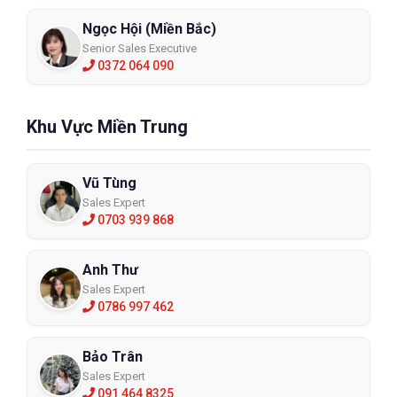
Ngọc Hội (Miền Bắc)
Senior Sales Executive
0372 064 090
Khu Vực Miền Trung
Vũ Tùng
Sales Expert
0703 939 868
Anh Thư
Sales Expert
0786 997 462
Tạp dề chịu nhiệt 1600 độ C 4HV
YSL2033
Bảo Trân
Sales Expert
XEM CHI TIẾT
091 464 8325