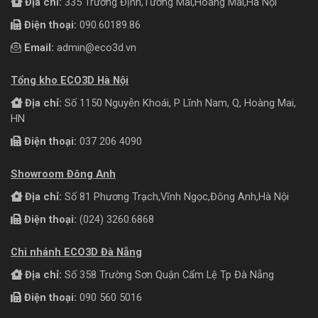
Địa chỉ:
335 Trương Định,Tương Mai,Hoàng Mai,Hà Nội
Điện thoại:
090.60189.86
Email:
admin@eco3d.vn
Tổng kho ECO3D Hà Nội
Địa chỉ:
Số 1150 Nguyễn Khoái, P Lĩnh Nam, Q, Hoàng Mai,
HN
Điện thoại:
037 206 4090
Showroom Đông Anh
Địa chỉ:
Số 81 Phương Trạch,Vĩnh Ngọc,Đông Anh,Hà Nội
Điện thoại:
(024) 3260.6868
Chi nhánh ECO3D Đà Nẵng
Địa chỉ:
Số 358 Trường Sơn Quận Cẩm Lệ Tp Đà Nẵng
Điện thoại:
090 560 5016