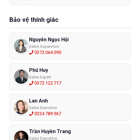
Bảo vệ thính giác
Nguyễn Ngọc Hội
Sales Supervisor
0372 064 090
Phú Huy
Sales Expert
0372 122 717
Lan Anh
Sales Executive
0334 789 967
Trần Huyền Trang
Sales Executive