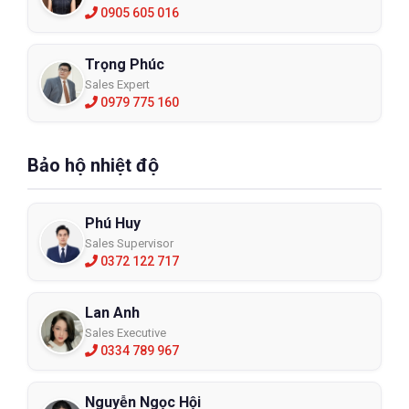
0905 605 016
Trọng Phúc
Sales Expert
0979 775 160
Bảo hộ nhiệt độ
Phú Huy
Sales Supervisor
0372 122 717
Lan Anh
Sales Executive
0334 789 967
Nguyễn Ngọc Hội