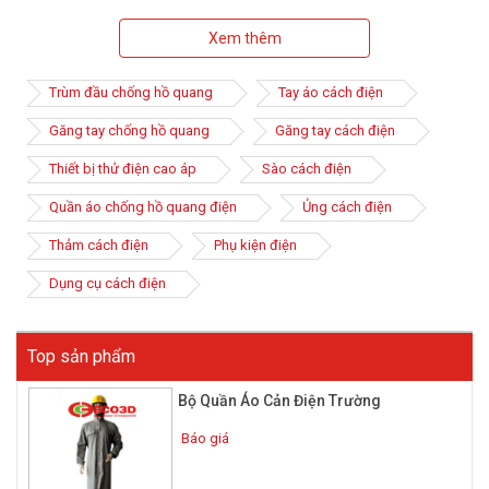
xảy ra khá nhiều và đặc biệt nghiêm trọng, gây ảnh hưởng đến
Xem thêm
sức khỏe người lao động, bỏng nặng thậm chí có thể dẫn đến tử
vong cùng với những hậu quả đáng tiếc khác.
Trùm đầu chống hồ quang
Tay áo cách điện
Vì vậy, khi người lao động làm việc cần được trang bị những
thiết bị bảo hộ lao động hợp lí, chất lượng để đảm bảo an toàn.
Găng tay chống hồ quang
Găng tay cách điện
Quần áo hồ quang điện là sản phẩm không thể thiếu cho những
Thiết bị thử điện cao áp
Sào cách điện
người làm ngành điện hiện nay.
Quần áo chống hồ quang điện
Ủng cách điện
Thảm cách điện
Phụ kiện điện
Dụng cụ cách điện
Top sản phẩm
Bộ Quần Áo Cản Điện Trường
Báo giá