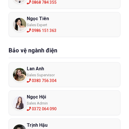
0868 784 355
Ngọc Tiên
Sales Expert
0986 151 363
Bảo vệ ngành điện
Lan Anh
Sales Supervisor
0383 756 304
Ngọc Hội
Sales Admin
0372 064 090
Trịnh Hậu