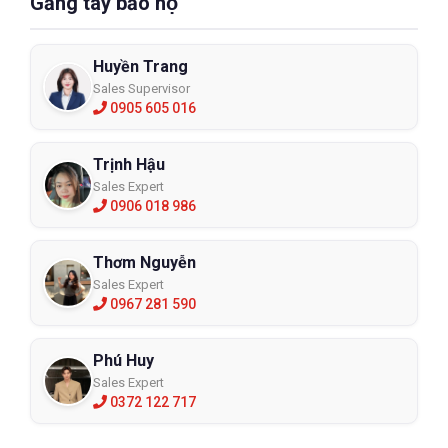
Găng tay bảo hộ
Huyền Trang
Sales Supervisor
0905 605 016
Trịnh Hậu
Sales Expert
0906 018 986
Thơm Nguyễn
Sales Expert
0967 281 590
Phú Huy
Sales Expert
0372 122 717