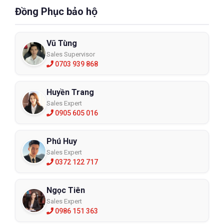
Đồng Phục bảo hộ
Vũ Tùng
Sales Supervisor
0703 939 868
Huyền Trang
Sales Expert
0905 605 016
Phú Huy
Sales Expert
0372 122 717
Ngọc Tiên
Sales Expert
0986 151 363