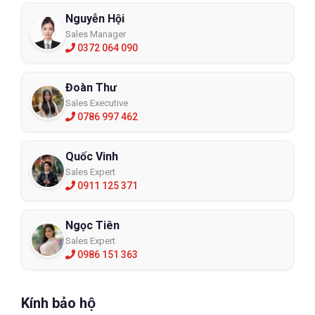
Nguyễn Hội
Sales Manager
0372 064 090
Đoàn Thư
Sales Executive
0786 997 462
Quốc Vinh
Sales Expert
0911 125 371
Ngọc Tiên
Sales Expert
0986 151 363
Kính bảo hộ