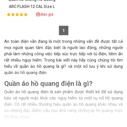
ARC FLASH 12 CAL Size L
Báo giá
100%
Rating:
1
An toàn điện vẫn đang là một trong những vấn đề được tất cả
mọi người quan tâm đặc biệt là người lao động, những người
phải làm những công việc tiếp xúc trực tiếp với tủ điện, tiềm ẩn
rất nhiều nguy hiểm. Trong bài viết này hãy cùng chúng tôi tìm
hiểu về quần áo hồ quang là gì? và một số lưu ý khi sử dụng
quần áo hồ quang điện.
Quần áo hồ quang điện là gì?
Quần áo hồ quang điện
là sản phẩm được thiết kế để sử dụng
bảo vệ người mặc khỏi các nguy hiểm từ một vụ nổ hồ quang
điện. Có rất nhiều thương hiệu quần áo hồ quang khác nhau và
có những đặc điểm, cấu tạo, khả năng chống lại hồ quang mức
độ khác nhau.
Ngày nay, những vụ tai nạn lao động liên quan đến ngành điện