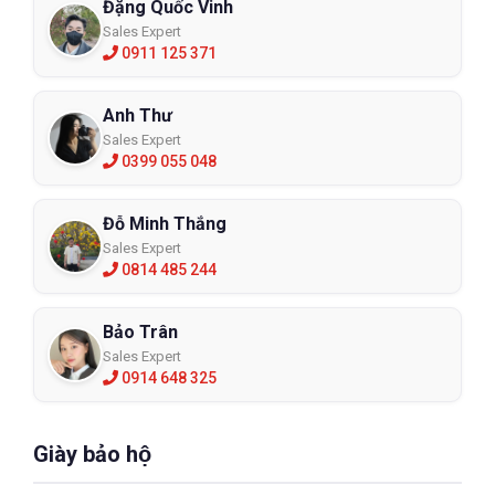
Đặng Quốc Vinh
Sales Expert
0911 125 371
Anh Thư
Sales Expert
0399 055 048
Đỗ Minh Thắng
Sales Expert
0814 485 244
Bảo Trân
Sales Expert
0914 648 325
Giày bảo hộ