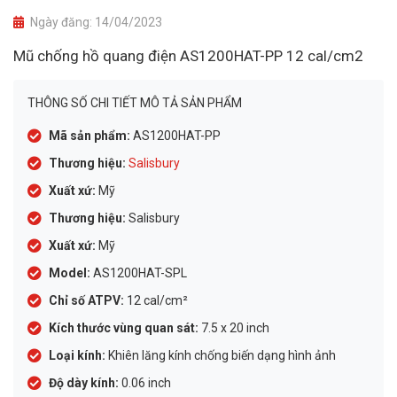
Ngày đăng:
14/04/2023
Mũ chống hồ quang điện AS1200HAT-PP 12 cal/cm2
THÔNG SỐ CHI TIẾT MÔ TẢ SẢN PHẨM
Mã sản phẩm:
AS1200HAT-PP
Thương hiệu:
Salisbury
Xuất xứ:
Mỹ
Thương hiệu:
Salisbury
Xuất xứ:
Mỹ
Model:
AS1200HAT-SPL
Chỉ số ATPV:
12 cal/cm²
Kích thước vùng quan sát:
7.5 x 20 inch
Loại kính:
Khiên lăng kính chống biến dạng hình ảnh
Độ dày kính:
0.06 inch