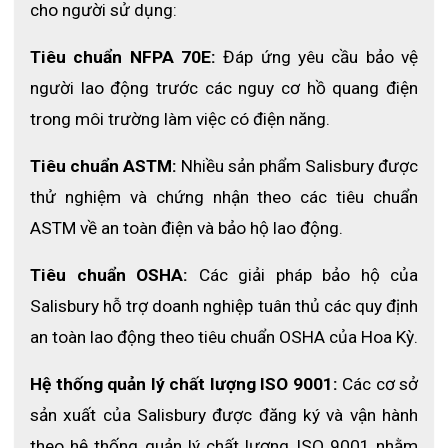
cho người sử dụng:
Đặc điểm nổi bật của mũ chống hồ 
Tiêu chuẩn NFPA 70E:
 Đáp ứng yêu cầu bảo vệ 
quang điện Salisbury
người lao động trước các nguy cơ hồ quang điện 
trong môi trường làm việc có điện năng.
Mũ chống hồ quang điện Salisbury được thiết kế để mang lại 
khả năng bảo vệ tối đa trước các nguy cơ từ tia hồ quang với 
mức ATPV đạt 12 cal/cm², giúp giảm thiểu đáng kể rủi ro bỏng 
Tiêu chuẩn ASTM:
 Nhiều sản phẩm Salisbury được 
nhiệt và tổn thương trong quá trình làm việc với hệ thống điện. 
thử nghiệm và chứng nhận theo các tiêu chuẩn 
Không chỉ đảm bảo an toàn, sản phẩm còn sở hữu tấm kính 
lăng kính cao cấp cho tầm nhìn rõ nét, hình ảnh trung thực và 
ASTM về an toàn điện và bảo hộ lao động.
không bị biến dạng, hỗ trợ tối đa cho các thao tác kỹ thuật yêu 
cầu độ chính xác cao. 
Tiêu chuẩn OSHA:
 Các giải pháp bảo hộ của 
Bên cạnh đó, khả năng lọc hơn 99.9% tia UV kết hợp với lớp phủ 
Salisbury hỗ trợ doanh nghiệp tuân thủ các quy định 
chống sương mù giúp người dùng duy trì tầm nhìn ổn định ngay 
an toàn lao động theo tiêu chuẩn OSHA của Hoa Kỳ.
cả trong môi trường nóng ẩm hoặc nhiều khói bụi. Thiết kế mũ 
cứng chắc chắn, ôm sát đầu, hạn chế rung lắc khi di chuyển, 
mang lại sự thoải mái và linh hoạt trong suốt quá trình làm việc.
Hệ thống quản lý chất lượng ISO 9001:
 Các cơ sở 
sản xuất của Salisbury được đăng ký và vận hành 
theo hệ thống quản lý chất lượng ISO 9001 nhằm 