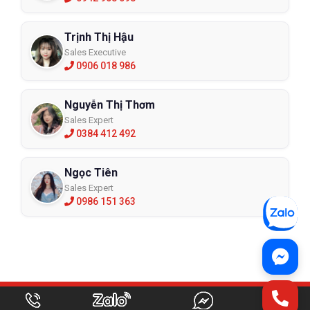
Trịnh Thị Hậu
Sales Executive
0906 018 986
Nguyễn Thị Thơm
Sales Expert
0384 412 492
Ngọc Tiên
Sales Expert
0986 151 363
ỨNG DỤNG CÓ SẴN CHO TẤT CẢ CÁC THIẾT BỊ