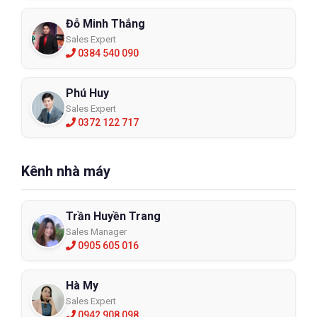
Đỗ Minh Thắng
Sales Expert
0384 540 090
Phú Huy
Sales Expert
0372 122 717
Kênh nhà máy
Trần Huyền Trang
Sales Manager
0905 605 016
Hà My
Sales Expert
0942 908 098