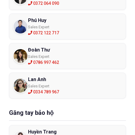
0372 064 090
Phú Huy
Sales Expert
0372 122 717
Đoàn Thư
Sales Expert
0786 997 462
Lan Anh
Sales Expert
0334 789 967
Găng tay bảo hộ
Huyền Trang