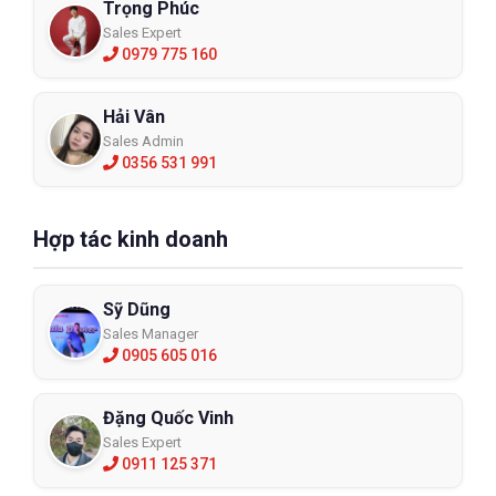
Trọng Phúc
Sales Expert
0979 775 160
Hải Vân
Sales Admin
0356 531 991
Hợp tác kinh doanh
Sỹ Dũng
Sales Manager
0905 605 016
Đặng Quốc Vinh
Sales Expert
0911 125 371