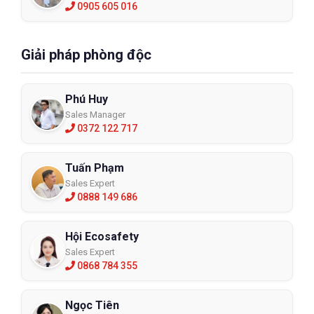
0905 605 016
Giải pháp phòng độc
Phú Huy
Sales Manager
0372 122 717
Tuấn Phạm
Sales Expert
0888 149 686
Hội Ecosafety
Sales Expert
0868 784 355
Ngọc Tiên