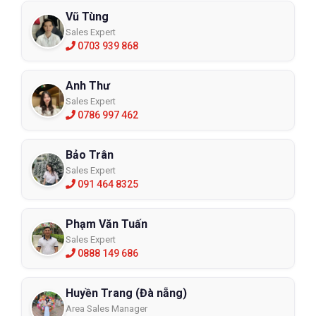
Vũ Tùng
Sales Expert
0703 939 868
Anh Thư
Sales Expert
0786 997 462
Bảo Trân
Sales Expert
091 464 8325
Phạm Văn Tuấn
Sales Expert
0888 149 686
Huyền Trang (Đà nẵng)
Area Sales Manager