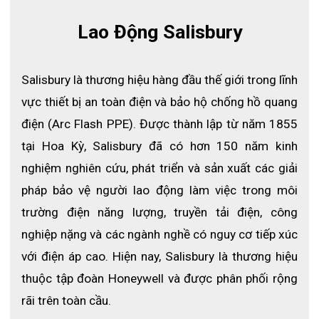
Lao Động Salisbury
Thông số kỹ thuật mũ chống hồ quang 
1200 Salisbury
Salisbury là thương hiệu hàng đầu thế giới trong lĩnh 
Thương hiệu:
 Salisbury
vực thiết bị an toàn điện và bảo hộ chống hồ quang 
Xuất xứ:
 Mỹ
điện (Arc Flash PPE). Được thành lập từ năm 1855 
tại Hoa Kỳ, Salisbury đã có hơn 150 năm kinh 
Model:
 AS1200HAT-SPL
nghiệm nghiên cứu, phát triển và sản xuất các giải 
Chỉ số ATPV:
 12 cal/cm²
pháp bảo vệ người lao động làm việc trong môi 
Kích thước vùng quan sát:
 7.5 x 20 inch
trường điện năng lượng, truyền tải điện, công 
Loại kính:
 Khiên lăng kính chống biến dạng hình ảnh
nghiệp nặng và các ngành nghề có nguy cơ tiếp xúc 
Độ dày kính:
 0.06 inch
với điện áp cao. Hiện nay, Salisbury là thương hiệu 
Khả năng chống UV:
 > 99.9%
thuộc tập đoàn Honeywell và được phân phối rộng 
rãi trên toàn cầu.
Tính năng:
 Chống sương mù hiệu quả