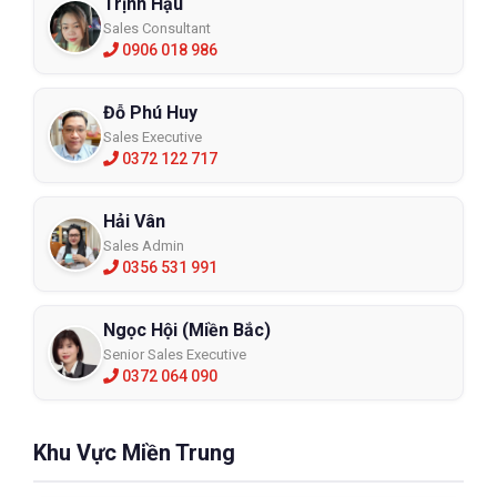
Trịnh Hậu
Sales Consultant
0906 018 986
Đỗ Phú Huy
Sales Executive
0372 122 717
Hải Vân
Sales Admin
0356 531 991
Ngọc Hội (Miền Bắc)
Senior Sales Executive
0372 064 090
Khu Vực Miền Trung