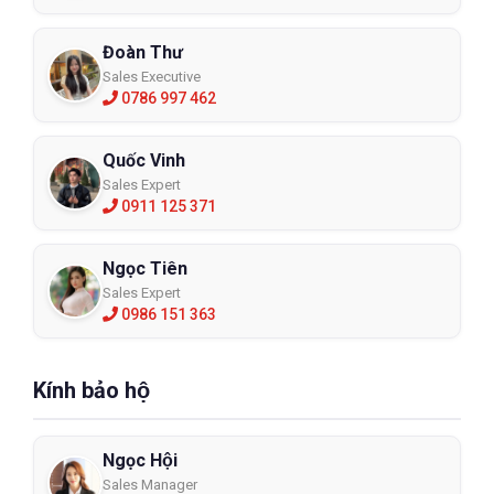
Đoàn Thư
Sales Executive
0786 997 462
Quốc Vinh
Sales Expert
0911 125 371
Ngọc Tiên
Sales Expert
0986 151 363
Kính bảo hộ
Ngọc Hội
Sales Manager