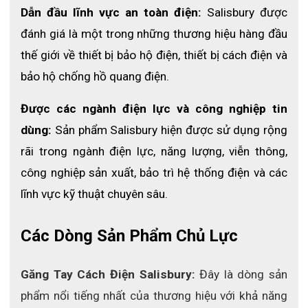
điện
Dẫn đầu lĩnh vực an toàn điện:
 Salisbury được 
Thi công và bảo trì trạm biến áp
đánh giá là một trong những thương hiệu hàng đầu 
thế giới về thiết bị bảo hộ điện, thiết bị cách điện và 
Vận hành tủ điện công nghiệp
bảo hộ chống hồ quang điện.
Nhà máy, khu công nghiệp
Công trình điện trung thế và cao thế
Được các ngành điện lực và công nghiệp tin 
Các khu vực có nguy cơ phát sinh hồ quang điện 
dùng:
 Sản phẩm Salisbury hiện được sử dụng rộng 
rãi trong ngành điện lực, năng lượng, viễn thông, 
Địa chỉ tin cậy mua mũ chống hồ 
công nghiệp sản xuất, bảo trì hệ thống điện và các 
quang toàn quốc
lĩnh vực kỹ thuật chuyên sâu.
Bảo hộ điện ECO3D
 hiện là một trong những đơn vị tiên 
phong trên toàn quốc trong lĩnh vực cung cấp găng tay cách 
Các Dòng Sản Phẩm Chủ Lực
điện chính hãng, cao cấp dành riêng cho ngành điện. Hỗ trợ 
khách hàng kiểm định tất cả sản phẩm liên quan đến bảo hộ 
Găng Tay Cách Điện Salisbury: 
Đây là dòng sản 
điện.
phẩm nổi tiếng nhất của thương hiệu với khả năng 
Bảo hộ điện ECO3D – Cam kết hàng thật – Bảo hành thật – 