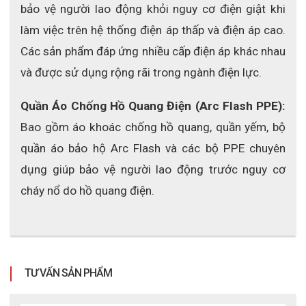
bảo vệ người lao động khỏi nguy cơ điện giật khi 
Tư vấn tận tâm.
làm việc trên hệ thống điện áp thấp và điện áp cao. 
Website: 
https://gangtaydien.com
Các sản phẩm đáp ứng nhiều cấp điện áp khác nhau 
Hotline: 
0979.775.160
và được sử dụng rộng rãi trong ngành điện lực.
Fanpage:
https://www.facebook.com/baohodienECO3D
Quần Áo Chống Hồ Quang Điện (Arc Flash PPE): 
Bao gồm áo khoác chống hồ quang, quần yếm, bộ 
quần áo bảo hộ Arc Flash và các bộ PPE chuyên 
dụng giúp bảo vệ người lao động trước nguy cơ 
cháy nổ do hồ quang điện.
TƯ VẤN SẢN PHẨM