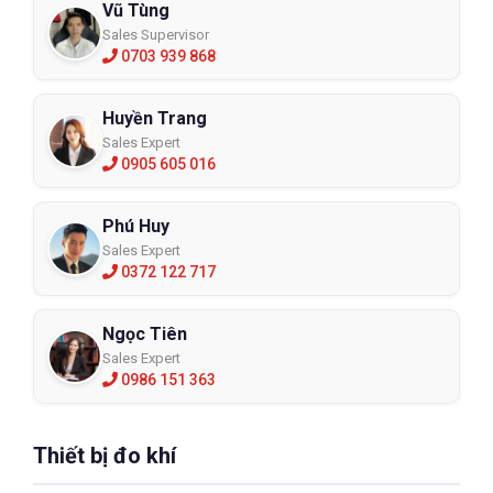
Vũ Tùng
Sales Supervisor
0703 939 868
Huyền Trang
Sales Expert
0905 605 016
Phú Huy
Sales Expert
0372 122 717
Ngọc Tiên
Sales Expert
0986 151 363
Thiết bị đo khí