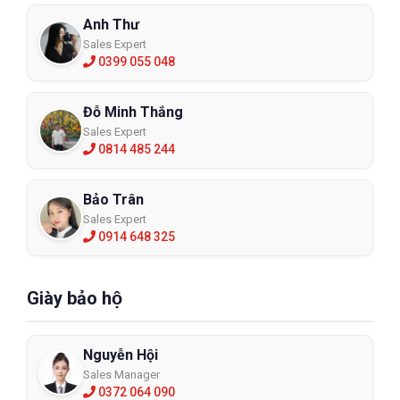
Anh Thư
Sales Expert
0399 055 048
Đỗ Minh Thắng
Sales Expert
0814 485 244
Bảo Trân
Sales Expert
0914 648 325
Giày bảo hộ
Nguyễn Hội
Sales Manager
0372 064 090