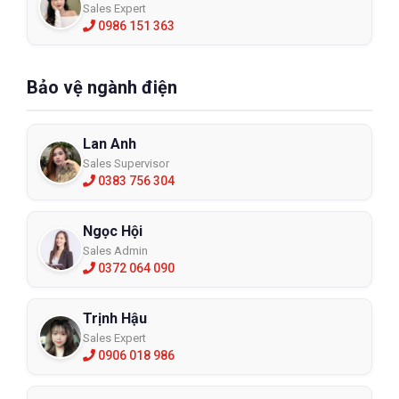
Sales Expert
0986 151 363
Bảo vệ ngành điện
Lan Anh
Sales Supervisor
0383 756 304
Ngọc Hội
Sales Admin
0372 064 090
Trịnh Hậu
Sales Expert
0906 018 986