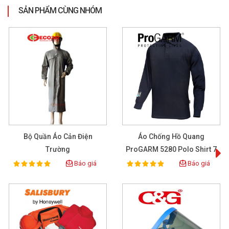
SẢN PHẨM CÙNG NHÓM
Bộ Quần Áo Cản Điện
Áo Chống Hồ Quang
Trường
ProGARM 5280 Polo Shirt 7
Cal/cm2
Báo giá
Báo giá
100%
100%
Rating:
Rating: