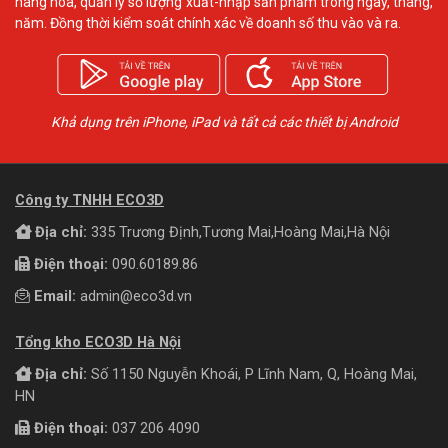
hàng hóa, quản lý số lượng xuất-nhập sản phẩm trong ngày, tháng,
năm. Đồng thời kiểm soát chính xác về doanh số thu vào và ra.
Khả dụng trên iPhone, iPad và tất cả các thiết bị Android
Công ty TNHH ECO3D
Địa chỉ:
335 Trương Định,Tương Mai,Hoàng Mai,Hà Nội
Điện thoại:
090.60189.86
Email:
admin@eco3d.vn
Tổng kho ECO3D Hà Nội
Địa chỉ:
Số 1150 Nguyễn Khoái, P Lĩnh Nam, Q, Hoàng Mai,
HN
Điện thoại:
037 206 4090