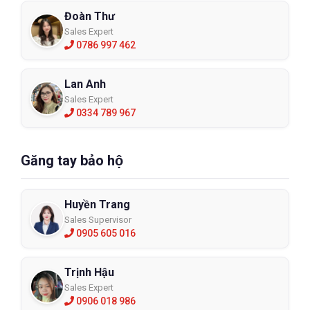
Đoàn Thư
Sales Expert
0786 997 462
Lan Anh
Sales Expert
0334 789 967
Găng tay bảo hộ
Huyền Trang
Sales Supervisor
0905 605 016
Trịnh Hậu
Sales Expert
0906 018 986