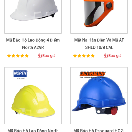
Mũ Bảo Hộ Lao Động 4 Điểm
Mặt Nạ Hàn Điện Và Mũ AF
North A29R
SHLD 10/8 CAL
Báo giá
Báo giá
100%
100%
Rating:
Rating:
Mũ Bảo Hộ Lao Động North
Mũ Bảo Hộ Proguard HG2-