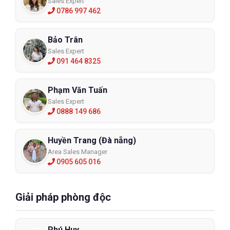
Sales Expert
0786 997 462
Bảo Trân
Sales Expert
091 464 8325
Phạm Văn Tuấn
Sales Expert
0888 149 686
Huyền Trang (Đà nẵng)
Area Sales Manager
0905 605 016
Giải pháp phòng độc
Phú Huy