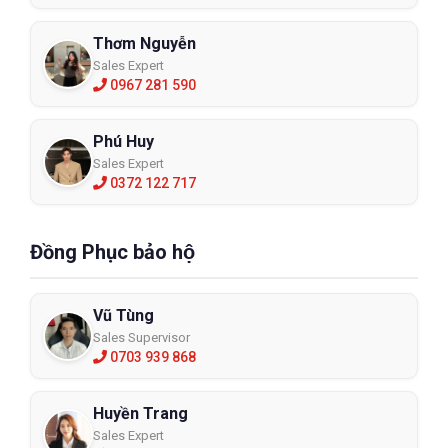
Thơm Nguyễn
Sales Expert
0967 281 590
Phú Huy
Sales Expert
0372 122 717
Đồng Phục bảo hộ
Vũ Tùng
Sales Supervisor
0703 939 868
Huyền Trang
Sales Expert