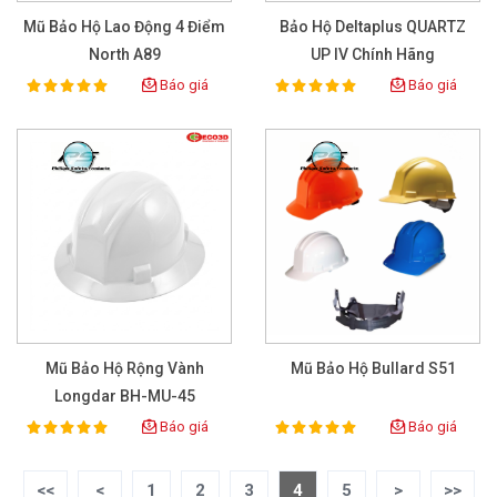
Mũ Bảo Hộ Lao Động 4 Điểm
Bảo Hộ Deltaplus QUARTZ
North A89
UP IV Chính Hãng
Báo giá
Báo giá
100%
100%
Rating:
Rating:
Mũ Bảo Hộ Rộng Vành
Mũ Bảo Hộ Bullard S51
Longdar BH-MU-45
Báo giá
Báo giá
100%
100%
Rating:
Rating:
<<
<
1
2
3
4
5
>
>>