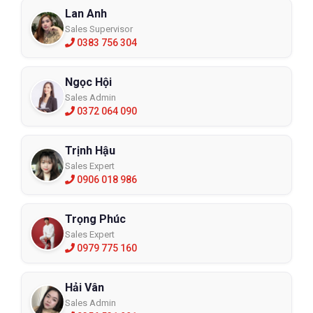
Lan Anh
Sales Supervisor
0383 756 304
Ngọc Hội
Sales Admin
0372 064 090
Trịnh Hậu
Sales Expert
0906 018 986
Trọng Phúc
Sales Expert
0979 775 160
Hải Vân
Sales Admin