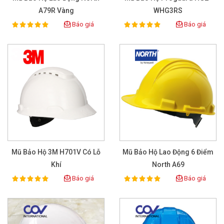
A79R Vàng
WHG3RS
Báo giá
Báo giá
100%
100%
Rating:
Rating:
Mũ Bảo Hộ 3M H701V Có Lỗ
Mũ Bảo Hộ Lao Động 6 Điểm
Khí
North A69
Báo giá
Báo giá
100%
100%
Rating:
Rating: