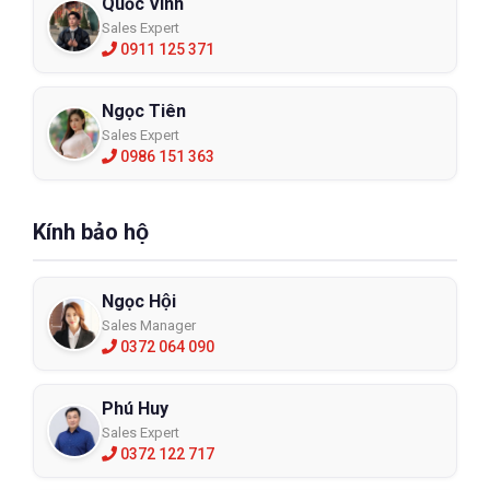
Quốc Vinh
Sales Expert
0911 125 371
Ngọc Tiên
Sales Expert
0986 151 363
Kính bảo hộ
Ngọc Hội
Sales Manager
0372 064 090
Phú Huy
Sales Expert
0372 122 717