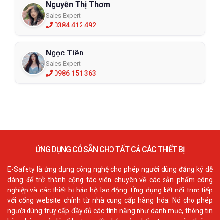
Nguyễn Thị Thơm
Sales Expert
0384 412 492
Ngọc Tiên
Sales Expert
0986 151 363
ỨNG DỤNG CÓ SẴN CHO TẤT CẢ CÁC THIẾT BỊ
E-Safety là ứng dụng công nghệ cho phép người dùng đăng ký dễ
dàng để trở thành cộng tác viên chuyên về các sản phẩm công
nghiệp và các thiết bị bảo hộ lao động. Ứng dụng kết nối trực tiếp
với cổng website chính từ nhà cung cấp hàng hóa. Nó cho phép
người dùng truy cấp đầy đủ các tính năng như danh mục, thông tin