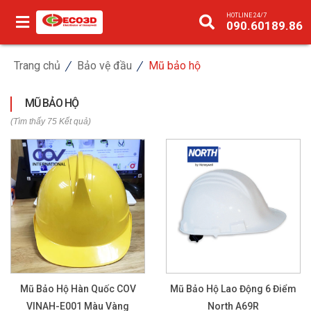
HOTLINE 24/7
090.60189.86
Trang chủ
Bảo vệ đầu
Mũ bảo hộ
MŨ BẢO HỘ
(Tìm thấy 75 Kết quả)
Mũ Bảo Hộ Hàn Quốc COV
Mũ Bảo Hộ Lao Động 6 Điểm
VINAH-E001 Màu Vàng
North A69R