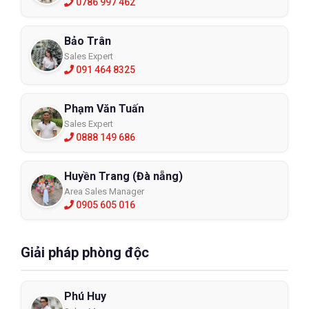
0786 997 462
Bảo Trân
Sales Expert
091 464 8325
Phạm Văn Tuấn
Sales Expert
0888 149 686
Huyền Trang (Đà nẵng)
Area Sales Manager
0905 605 016
Giải pháp phòng độc
Phú Huy