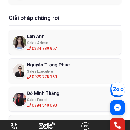
Giải pháp chống rơi
Lan Anh
Sales Admin
0334 789 967
Nguyễn Trọng Phúc
Sales Executive
0979 775 160
Đỗ Minh Thắng
Sales Expert
0384 540 090
Phú Huy
Sales Expert