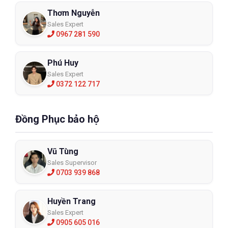
Thơm Nguyễn
Sales Expert
0967 281 590
Phú Huy
Sales Expert
0372 122 717
Đồng Phục bảo hộ
Vũ Tùng
Sales Supervisor
0703 939 868
Huyền Trang
Sales Expert
0905 605 016