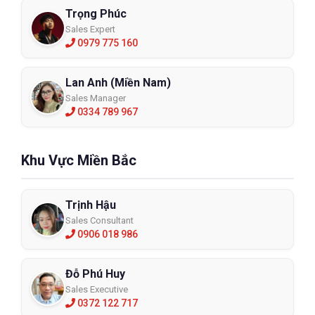
Trọng Phúc
Sales Expert
0979 775 160
Lan Anh (Miền Nam)
Sales Manager
0334 789 967
Khu Vực Miền Bắc
Trịnh Hậu
Sales Consultant
0906 018 986
Đỗ Phú Huy
Sales Executive
0372 122 717