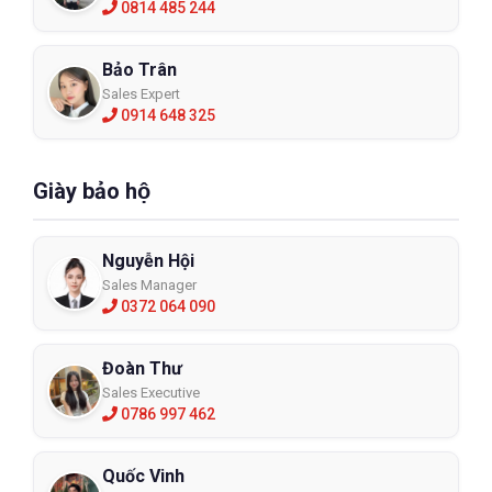
0814 485 244
Bảo Trân
Sales Expert
0914 648 325
Giày bảo hộ
Nguyễn Hội
Sales Manager
0372 064 090
Đoàn Thư
Sales Executive
0786 997 462
Quốc Vinh