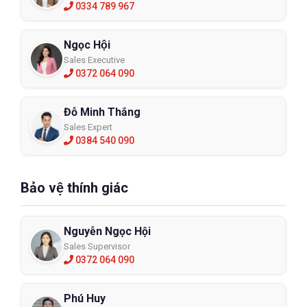
0334 789 967
Ngọc Hội
Sales Executive
0372 064 090
Đỗ Minh Thắng
Sales Expert
0384 540 090
Bảo vệ thính giác
Nguyễn Ngọc Hội
Sales Supervisor
0372 064 090
Phú Huy