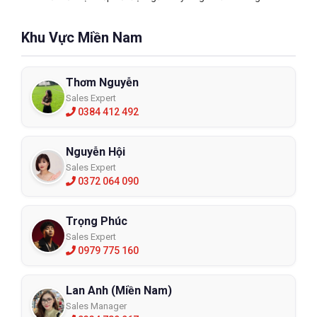
tay trước chất lỏng thủy lực, xăng, rượu, axit hữu cơ, kiềm,
peroxit, hydrocacbon…
Khu Vực Miền Nam
Găng tay cao su chống hóa chất Nitrile
Thơm Nguyễn
Sales Expert
0384 412 492
Nguyễn Hội
Sales Expert
0372 064 090
Trọng Phúc
Sales Expert
0979 775 160
Lan Anh (Miền Nam)
Sales Manager