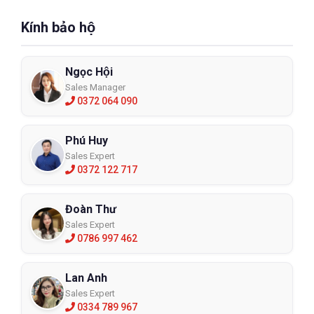
Kính bảo hộ
Ngọc Hội
Sales Manager
0372 064 090
Phú Huy
Sales Expert
0372 122 717
Đoàn Thư
Sales Expert
0786 997 462
Lan Anh
Sales Expert
0334 789 967