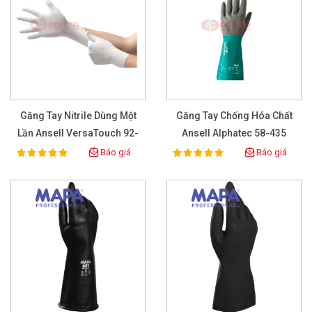
Găng Tay Nitrile Dùng Một
Găng Tay Chống Hóa Chất
Lần Ansell VersaTouch 92-
Ansell Alphatec 58-435
205 Màu Trắng (Hộp 50 Đôi)
Báo giá
Báo giá
100%
100%
Rating:
Rating: