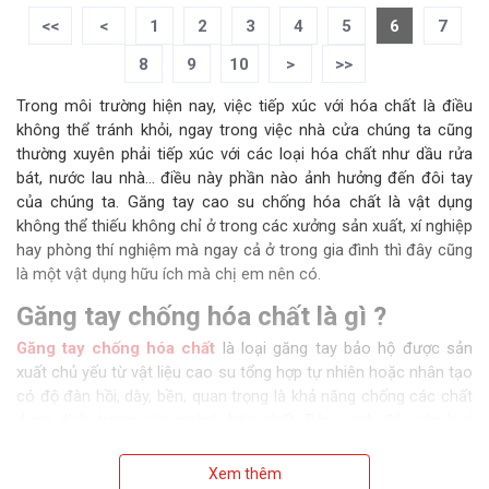
<<
<
1
2
3
4
5
6
7
8
9
10
>
>>
Trong môi trường hiện nay, việc tiếp xúc với hóa chất là điều
không thể tránh khỏi, ngay trong việc nhà cửa chúng ta cũng
thường xuyên phải tiếp xúc với các loại hóa chất như dầu rửa
bát, nước lau nhà… điều này phần nào ảnh hưởng đến đôi tay
của chúng ta. Găng tay cao su chống hóa chất là vật dụng
không thể thiếu không chỉ ở trong các xưởng sản xuất, xí nghiệp
hay phòng thí nghiệm mà ngay cả ở trong gia đình thì đây cũng
là một vật dụng hữu ích mà chị em nên có.
Găng tay chống hóa chất là gì ?
Găng tay chống hóa chất
là loại găng tay bảo hộ được sản
xuất chủ yếu từ vật liệu cao su tổng hợp tự nhiên hoặc nhân tạo
có độ đàn hồi, dày, bền, quan trọng là khả năng chống các chất
dung dịch trong các ngành hóa chất. Bên cạnh đó, các loại
găng tay cao su chống hóa chất còn được thiết kế để mang lại
độ khéo léo khi làm việc, cảm giác thoải mái khi sử dụng. Nếu
Xem thêm