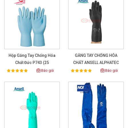
Hộp Găng Tay Chống Hóa
GĂNG TAY CHỐNG HÓA
Chất Đức P743 (25
CHẤT ANSELL ALPHATEC
Pairs/box)
87-118
Báo giá
Báo giá
100%
100%
Rating:
Rating: