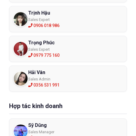
Trịnh Hậu
Sales Expert
0906 018 986
Trọng Phúc
Sales Expert
0979 775 160
Hải Vân
Sales Admin
0356 531 991
Hợp tác kinh doanh
Sỹ Dũng
Sales Manager