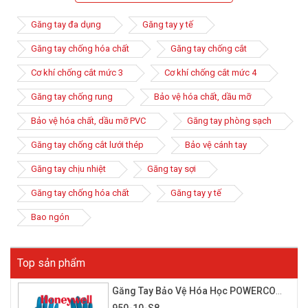
không trang bị cho người lao động thì hóa chất có thể ảnh
hưởng đến bàn tay, gây hại cho da, tổn thương về da tay.
Găng tay đa dụng
Găng tay y tế
Găng tay chống hóa chất
Găng tay chống cắt
Cơ khí chống cắt mức 3
Cơ khí chống cắt mức 4
Găng tay chống rung
Bảo vệ hóa chất, dầu mỡ
Bảo vệ hóa chất, dầu mỡ PVC
Găng tay phòng sạch
Găng tay chống cắt lưới thép
Bảo vệ cánh tay
Găng tay chịu nhiệt
Găng tay sợi
Găng tay chống hóa chất
Găng tay y tế
Bao ngón
Găng tay cao su chống hóa chất là loại phổ biến nhất hiện nay
vì chúng có độ đàn hồi, dày, bền, quan trọng là khả năng chống
các chất độc hại cực tốt. Bên cạnh đó, các loại găng tay cao su
Top sản phẩm
chống hóa chất còn được thiết kế để mang lại độ khéo léo khi
làm việc, cảm giác thoải mái khi sử dụng.
Găng Tay Bảo Vệ Hóa Học POWERCOAT