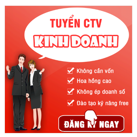
Đây là loại găng tay cao su được làm từ cao su tổng hợp, được
sử dụng khi tiếp xúc với hóa chất trong thời gian dài. Chúng có
tác dụng bảo vệ da tay trước các tác nhân như axit nitric, axit
sunfuric, axit hydrochloric, axit HF… Đồng thời chúng còn giúp
chống lại quá trình oxy hóa và ozone ăn mòn, thấm hơi nước,
linh hoạt trong nhiệt độ thấp.
Găng tay cao su chống hóa chất tự nhiên latex