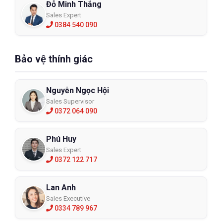
Đỗ Minh Thắng
Sales Expert
0384 540 090
Bảo vệ thính giác
Nguyễn Ngọc Hội
Sales Supervisor
0372 064 090
Phú Huy
Sales Expert
0372 122 717
Lan Anh
Sales Executive
0334 789 967