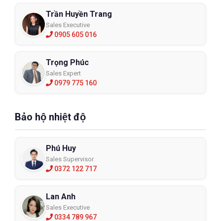
Trần Huyền Trang
Sales Executive
0905 605 016
Trọng Phúc
Sales Expert
0979 775 160
Bảo hộ nhiệt độ
Phú Huy
Sales Supervisor
0372 122 717
Lan Anh
Sales Executive
0334 789 967