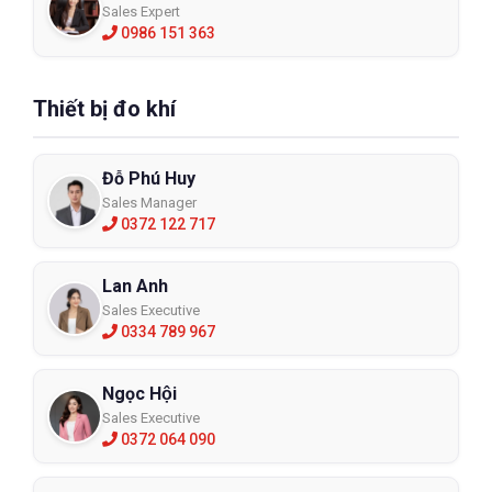
Sales Expert
0986 151 363
Thiết bị đo khí
Đỗ Phú Huy
Sales Manager
0372 122 717
Lan Anh
Sales Executive
0334 789 967
Ngọc Hội
Sales Executive
0372 064 090