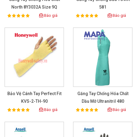
North 8Y3032A Size 9Q
581
Báo giá
Báo giá
100%
100%
Rating:
Rating:
Bảo Vệ Cánh Tay Perfect Fit
Găng Tay Chống Hóa Chất
KVS-2-TH-90
Dầu Mỡ Ultranitril 480
Báo giá
Báo giá
100%
100%
Rating:
Rating: