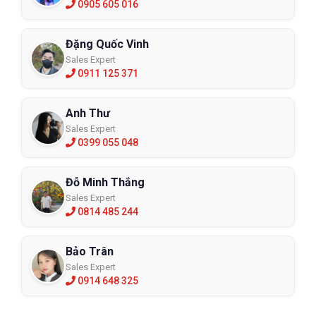
0905 605 016
Đặng Quốc Vinh
Sales Expert
0911 125 371
Anh Thư
Sales Expert
0399 055 048
Đỗ Minh Thắng
Sales Expert
0814 485 244
Bảo Trân
Sales Expert
0914 648 325