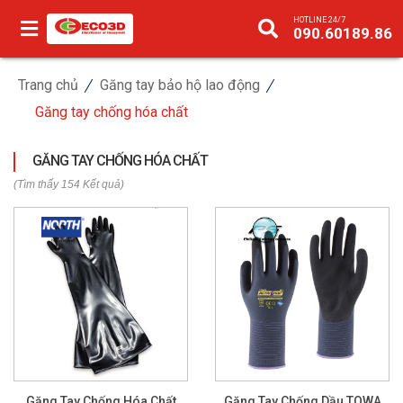
HOTLINE 24/7
090.60189.86
Trang chủ
Găng tay bảo hộ lao động
Găng tay chống hóa chất
GĂNG TAY CHỐNG HÓA CHẤT
(Tìm thấy 154 Kết quả)
Găng Tay Chống Hóa Chất
Găng Tay Chống Dầu TOWA