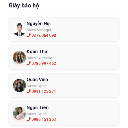
Giày bảo hộ
Nguyễn Hội
Sales Manager
0372 064 090
Đoàn Thư
Sales Executive
0786 997 462
Quốc Vinh
Sales Expert
0911 125 371
Ngọc Tiên
Sales Expert
0986 151 363