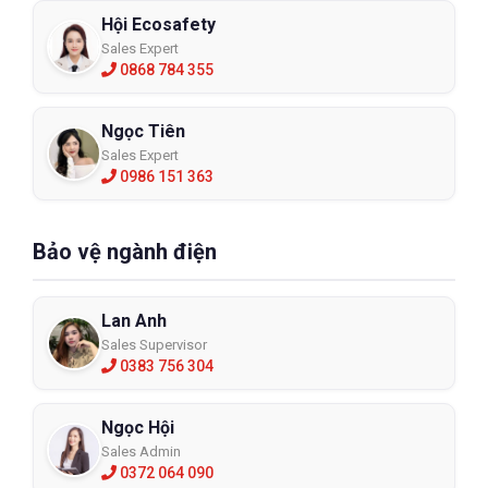
Hội Ecosafety
Sales Expert
0868 784 355
Ngọc Tiên
Sales Expert
0986 151 363
Bảo vệ ngành điện
Lan Anh
Sales Supervisor
0383 756 304
Ngọc Hội
Sales Admin
0372 064 090