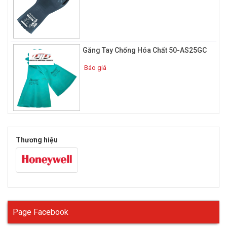
hơn nhưng lại có thể làm giảm sự thoải mái khi cầm nắm.
Găng tay chống hóa chất làm từ chất liệu gì ?
Một số loại găng tay chống hóa chất thông thường hay được
người lao động chọn sử dụng:
Găng Tay Chống Hóa Chất 50-AS25GC
Găng tay cao su chống hóa chất butyl
Báo giá
Thương hiệu
Page Facebook