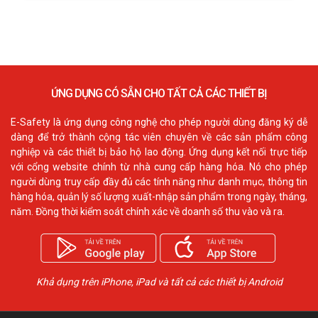
ỨNG DỤNG CÓ SẴN CHO TẤT CẢ CÁC THIẾT BỊ
E-Safety là ứng dụng công nghệ cho phép người dùng đăng ký dễ
dàng để trở thành cộng tác viên chuyên về các sản phẩm công
nghiệp và các thiết bị bảo hộ lao động. Ứng dụng kết nối trực tiếp
với cổng website chính từ nhà cung cấp hàng hóa. Nó cho phép
người dùng truy cấp đầy đủ các tính năng như danh mục, thông tin
hàng hóa, quản lý số lượng xuất-nhập sản phẩm trong ngày, tháng,
năm. Đồng thời kiểm soát chính xác về doanh số thu vào và ra.
Khả dụng trên iPhone, iPad và tất cả các thiết bị Android