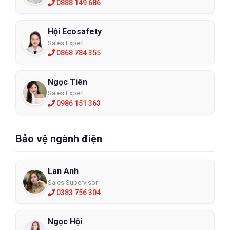
0888 149 686
Hội Ecosafety
Sales Expert
0868 784 355
Ngọc Tiên
Sales Expert
0986 151 363
Bảo vệ ngành điện
Lan Anh
Sales Supervisor
0383 756 304
Ngọc Hội