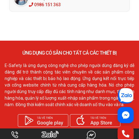
0986 151 363
ỨNG DỤNG CÓ SẴN CHO TẤT CẢ CÁC THIẾT BỊ
E-Safety là ứng dụng công nghệ cho phép người dùng đăng ký dễ
dàng để trở thành cộng tác viên chuyên về các sản phẩm công
nghiệp và các thiết bị bảo hộ lao động. Ứng dụng kết nối trực tiếp
với cổng website chính từ nhà cung cấp hàng hóa. Nó cho phép
người dùng truy cấp đầy đủ các tính năng như danh mục, thông tin
hàng hóa, quản lý số lượng xuất-nhập sản phẩm trong ngày, tháng,
năm. Đồng thời kiểm soát chính xác về doanh số thu vào và ra.
Khả dụng trên iPhone, iPad và tất cả các thiết bị Android