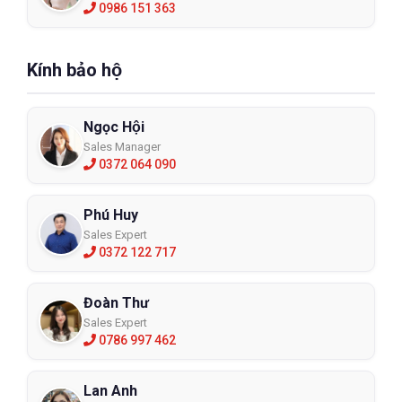
0986 151 363
Kính bảo hộ
Ngọc Hội
Sales Manager
0372 064 090
Phú Huy
Sales Expert
0372 122 717
Đoàn Thư
Sales Expert
0786 997 462
Lan Anh