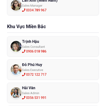
Lan Anh (Miền Nam)
Sales Manager
0334 789 967
Khu Vực Miền Bắc
Trịnh Hậu
Sales Consultant
0906 018 986
Đỗ Phú Huy
Sales Executive
0372 122 717
Hải Vân
Sales Admin
0356 531 991