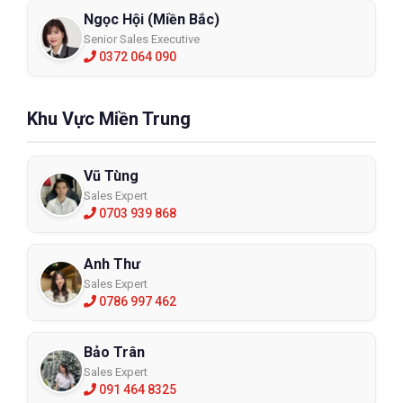
Ngọc Hội (Miền Bắc)
Senior Sales Executive
0372 064 090
Khu Vực Miền Trung
Vũ Tùng
Sales Expert
0703 939 868
Anh Thư
Sales Expert
0786 997 462
Bảo Trân
Sales Expert
091 464 8325