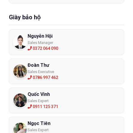
Giày bảo hộ
Nguyễn Hội
Sales Manager
0372 064 090
Đoàn Thư
Sales Executive
0786 997 462
Quốc Vinh
Sales Expert
0911 125 371
Ngọc Tiên
Sales Expert