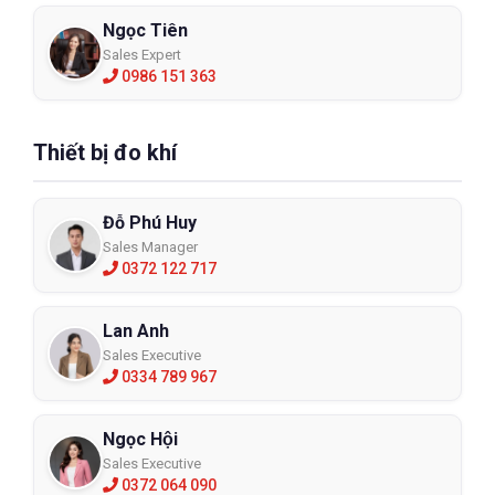
Ngọc Tiên
Sales Expert
0986 151 363
Thiết bị đo khí
Đỗ Phú Huy
Sales Manager
0372 122 717
Lan Anh
Sales Executive
0334 789 967
Ngọc Hội
Sales Executive
0372 064 090