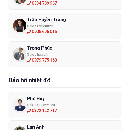
0334 789 967
Trần Huyền Trang
Sales Executive
0905 605 016
Trọng Phúc
Sales Expert
0979 775 160
Bảo hộ nhiệt độ
Phú Huy
Sales Supervisor
0372 122 717
Lan Anh