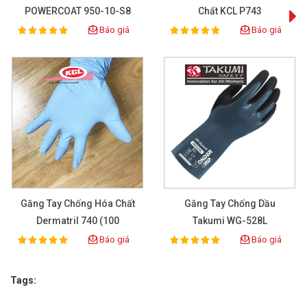
POWERCOAT 950-10-S8
Chất KCL P743
Báo giá
Báo giá
100%
100%
Rating:
Rating:
Găng Tay Chống Hóa Chất
Găng Tay Chống Dầu
Dermatril 740 (100
Takumi WG-528L
Pcs/box)
Báo giá
Báo giá
100%
100%
Rating:
Rating:
Tags: