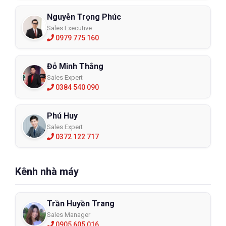
Nguyễn Trọng Phúc
Sales Executive
0979 775 160
Đỗ Minh Thắng
Sales Expert
0384 540 090
Phú Huy
Sales Expert
0372 122 717
Kênh nhà máy
Trần Huyền Trang
Sales Manager
0905 605 016