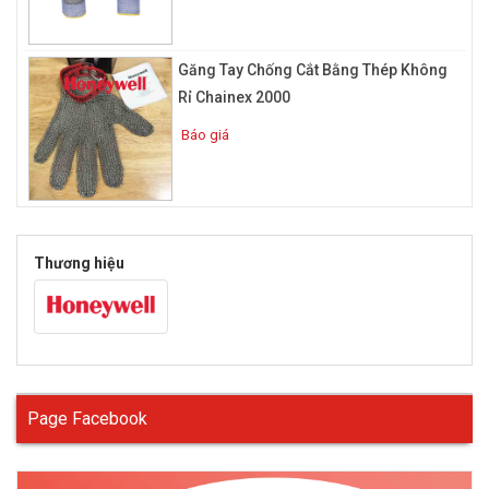
hợp với kỹ thuật đan tạo giúp hạn chế bụi bẩn và mang đến cảm
giác thật tay nhất khi sử dụng. Mặt đằng sau thoáng khí cải
thiện sự thông thoáng khi dùng. Đảm bảo mức chống cắt được
Găng Tay Chống Cắt Bằng Thép Không
ở mức độ 5 theo tiêu chuẩn EN388
Rỉ Chainex 2000
Báo giá
Thương hiệu
Page Facebook
3.2. Găng tay chống cắt bằng sợi Kevlar
Được thiết kế từ vải sợi kevlar có đặc tính dai siêu bền dùng để