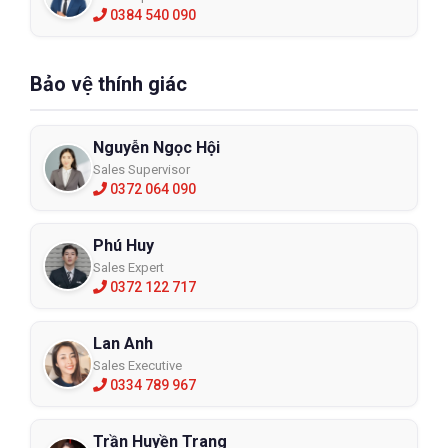
0384 540 090
Bảo vệ thính giác
Nguyễn Ngọc Hội
Sales Supervisor
0372 064 090
Phú Huy
Sales Expert
0372 122 717
Lan Anh
Sales Executive
0334 789 967
Trần Huyền Trang