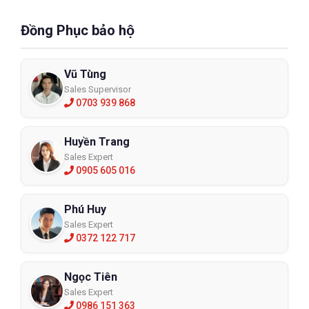
Đồng Phục bảo hộ
Vũ Tùng
Sales Supervisor
0703 939 868
Huyền Trang
Sales Expert
0905 605 016
Phú Huy
Sales Expert
0372 122 717
Ngọc Tiên
Sales Expert
0986 151 363