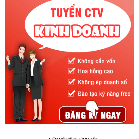
cắt, thái, gọt, bê kính, nhặt những vật sắc nhọn. Lòng bàn tay
của găng tay chống cắt làm từ sợi Kevlar còn được tráng thêm
cao su giúp chống trơn trượt hiệu quả.
Găng chống cắt sợi Kevlar được sản xuất từ các nguyên liệu
không độc hại, không gây kích ứng da bạn có thể sử dụng trong
công nghiệp da dụng, hay trong gia đình.