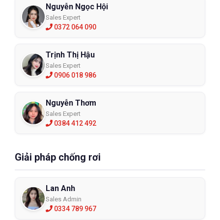
Nguyễn Ngọc Hội
Sales Expert
0372 064 090
Trịnh Thị Hậu
Sales Expert
0906 018 986
Nguyễn Thơm
Sales Expert
0384 412 492
Giải pháp chống rơi
Lan Anh
Sales Admin
0334 789 967