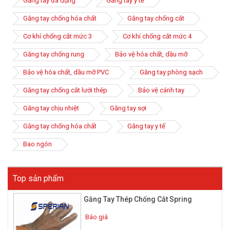
Găng tay đa dụng
Găng tay y tế
Lòng bàn tay được bao phủ bởi lớp PU nhằm tạo đồ bám khi làm
Găng tay chống hóa chất
Găng tay chống cắt
việc, ngoài ra lớp PU còn có chức năng kháng dầu nên khách
hàng vẫn hoàn tâm yên tâm sử dụng trong môi trường có dầu.
Cơ khí chống cắt mức 3
Cơ khí chống cắt mức 4
2. Môi trường ứng dụng găng tay
Găng tay chống rung
Bảo vệ hóa chất, dầu mỡ
chống cắt
Bảo vệ hóa chất, dầu mỡ PVC
Găng tay phòng sạch
Với khả năng chống mài mòn, chống cắt, chống xước tối ưu
Găng tay chống cắt lưới thép
Bảo vệ cánh tay
găng tay chống cắt được ứng dụng trong nhiều lĩnh vực đời
Găng tay chịu nhiệt
Găng tay sợi
sống:
- Trong ngành chế tạo công nghiệp, gia công cơ khí, xử lý kính.
Găng tay chống hóa chất
Găng tay y tế
- Ngành chế biến thực phẩm, trong các nhà hàng / dịch vụ ăn
Bao ngón
uống, ngành công nghiệp giấy.
- Công nghiệp cắt gỗ, làm thực phẩm như giết mổ thịt lợn và gia
Top sản phẩm
cầm…
Găng Tay Thép Chống Cắt Spring
Báo giá