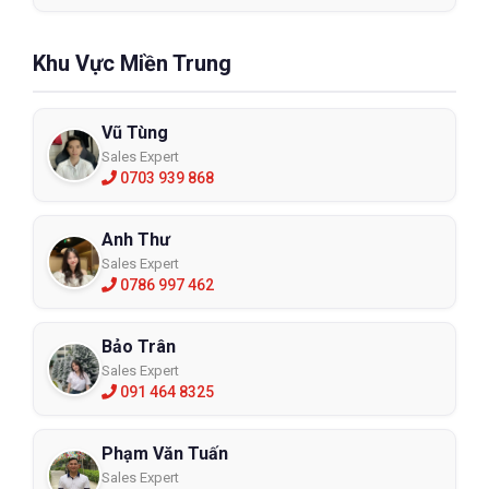
Cấp độ chống cắt THEO TIÊU
Trọng lượng để cắt được
CHUẨN ANSI
vật liệu (grams)
Khu Vực Miền Trung
0
< 200
Vũ Tùng
1
≥ 200
Sales Expert
2
≥ 500
0703 939 868
3
≥ 1000
Anh Thư
4
≥ 1500
Sales Expert
0786 997 462
5
≥ 3500
Bảo Trân
Sales Expert
091 464 8325
Phạm Văn Tuấn
Sales Expert