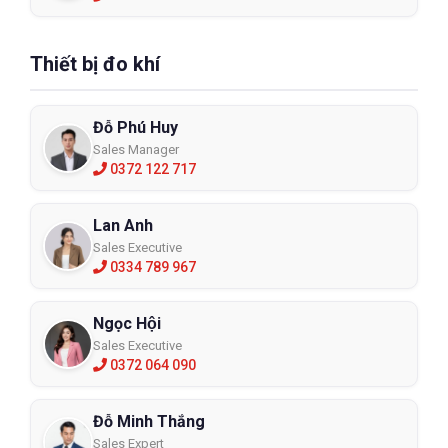
Thiết bị đo khí
Đỗ Phú Huy
Sales Manager
0372 122 717
Lan Anh
Sales Executive
0334 789 967
Ngọc Hội
Sales Executive
0372 064 090
Đỗ Minh Thắng
Sales Expert