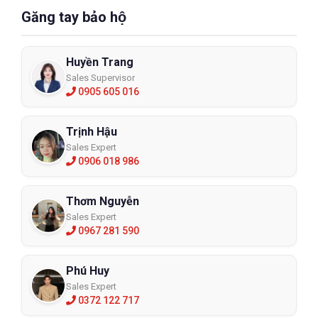
Găng tay bảo hộ
Huyền Trang
Sales Supervisor
0905 605 016
Trịnh Hậu
Sales Expert
0906 018 986
Thơm Nguyễn
Sales Expert
0967 281 590
Phú Huy
Sales Expert
0372 122 717