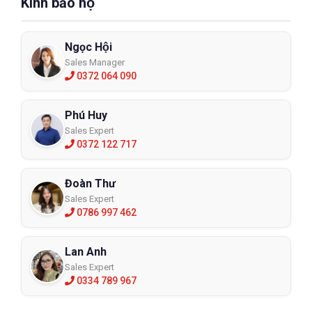
Kính bảo hộ
Ngọc Hội
Sales Manager
0372 064 090
Phú Huy
Sales Expert
0372 122 717
Đoàn Thư
Sales Expert
0786 997 462
Lan Anh
Sales Expert
0334 789 967