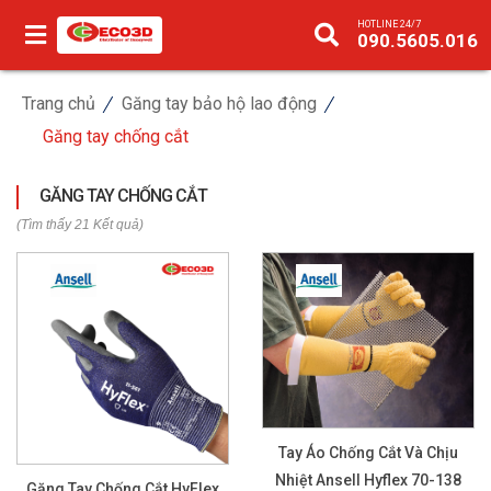
HOTLINE 24/7
090.5605.016
Trang chủ
Găng tay bảo hộ lao động
Găng tay chống cắt
GĂNG TAY CHỐNG CẮT
(Tìm thấy 21 Kết quả)
Tay Áo Chống Cắt Và Chịu
Nhiệt Ansell Hyflex 70-138
Găng Tay Chống Cắt HyFlex