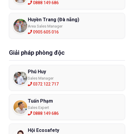
0888 149 686
Huyền Trang (Đà nẵng)
Area Sales Manager
0905 605 016
Giải pháp phòng độc
Phú Huy
=> Tham khảo thêm các loại
găng tay chống cắt Takumi
cấp
Sales Manager
độ 5 bán chạy nhất
0372 122 717
5. Các lưu ý khi sử dụng găng tay
chống cắt
Tuấn Phạm
Sales Expert
Để lựa chọn được đôi găng tay phù hợp với công việc và sử
0888 149 686
dụng đúng cách bạn nên nằm lòng một số lưu ý sau:
- Đeo găng tay vào và kiểm tra xem có lỗ hổng, chỗ rạn nứt, chỗ
Hội Ecosafety
rách không