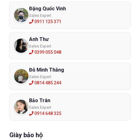
bạn mua được hàng chính hãng, giá hợp lí và có được chính
Đặng Quốc Vinh
sách chăm sóc khách hàng đặc biệt chất lượng. ECO3D vinh dự
Sales Expert
là nhà phân phối của nhiều thương hiệu găng tay chống cắt nổi
0911 125 371
tiếng như Ansell, Honeywell, 3M...có nhiều năm uy tín trên thị
trường đã phục vụ và chiếm được lòng tin của hàng trăm nghìn
Anh Thư
khách hàn khác nhau.
Sales Expert
Nếu bạn có nhu cầu mua găng tay chống cắt có thể liên hệ trực
0399 055 048
tuyến với
ECO3D
tại website hoặc nhấc máy và nhận tư vấn
trực tiếp qua hotline:
0977228075.
Đỗ Minh Thắng
Sales Expert
0814 485 244
Bảo Trân
Sales Expert
0914 648 325
Giày bảo hộ