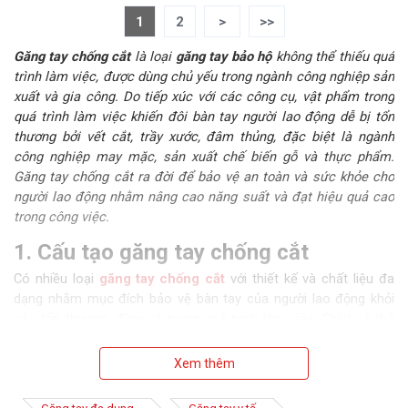
1
2
>
>>
Găng tay chống cắt
là loại
găng tay bảo hộ
không thể thiếu quá
trình làm việc, được dùng chủ yếu trong ngành công nghiệp sản
xuất và gia công. Do tiếp xúc với các công cụ, vật phẩm trong
quá trình làm việc khiến đôi bàn tay người lao động dễ bị tổn
thương bởi vết cắt, trầy xước, đâm thủng, đặc biệt là ngành
công nghiệp may mặc, sản xuất chế biến gỗ và thực phẩm.
Găng tay chống cắt ra đời để bảo vệ an toàn và sức khỏe cho
người lao động nhằm nâng cao năng suất và đạt hiệu quả cao
trong công việc.
1. Cấu tạo găng tay chống cắt
Có nhiều loại
găng tay chống cắt
với thiết kế và chất liệu đa
dạng nhằm mục đích bảo vệ bàn tay của người lao động khỏi
các tổn thương, đâm xé trong quá trình làm việc. Chính vì thế
cấu tạo chủ yếu của găng tay chống cắt thường được làm từ
sợi HPPE (High Performance PolyEthelene) có độ dày cao để
Xem thêm
cung cấp khả năng chống cắt cấp 5 theo tiêu chuẩn
EN388:2003 chống đâm thủng, bào mòn.