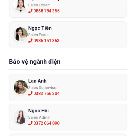
bảo hộ chịu nhiệt, hãy quan tâm đến kích thước găng tay phù
Sales Expert
0868 784 355
hợp với bàn tay bạn. Nghĩa là chúng có độ vừa vặn phù hợp,
mang đến cảm giác thoải mái cho người dùng, không ảnh
hưởng đến chất lượng công việc.
Ngọc Tiên
Sales Expert
0986 151 363
Bảo vệ ngành điện
Lan Anh
Sales Supervisor
0383 756 304
Ngọc Hội
Sales Admin
0372 064 090