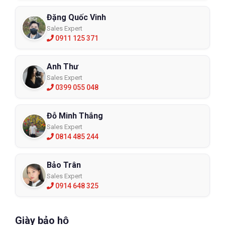
Đặng Quốc Vinh
Sales Expert
0911 125 371
Anh Thư
Sales Expert
0399 055 048
Đỗ Minh Thắng
Sales Expert
0814 485 244
Bảo Trân
Sales Expert
0914 648 325
Giày bảo hộ