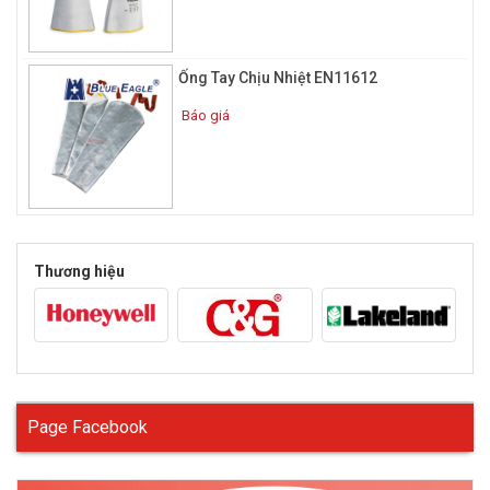
khoảng 400 độ F (~204 độ C) ở cả 2 mặt găng tay. Ngoài ra, loại
găng tay chịu nhiệt này còn được phủ thêm 1 lớp nitrile cao su
dày bên ngoài có tác dụng làm tăng độ bám, chống rách cao
Ống Tay Chịu Nhiệt EN11612
hơn và chống cắt chống mài mòn, dễ thao tác trong quá trình
Báo giá
làm việc.
Găng tay chịu nhiệt độ cao thường được ứng dụng trong các
ngành như luyện kim, hàn xì, làm sắt, làm kính….
Thương hiệu
Page Facebook