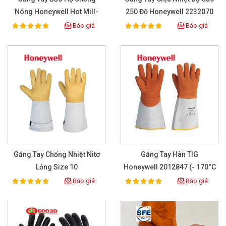
Nóng Honeywell Hot Mill-
250 Độ Honeywell 2232070
51-7147SP
Báo giá
Báo giá
100%
100%
Rating:
Rating:
Găng Tay Chống Nhiệt Nitơ
Găng Tay Hàn TIG
Lỏng Size 10
Honeywell 2012847 (- 170°C
-> 300°C)
Báo giá
Báo giá
100%
100%
Rating:
Rating: