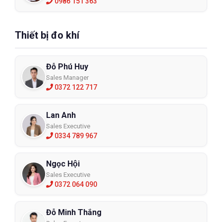
0986 151 363
Thiết bị đo khí
Đỗ Phú Huy
Sales Manager
0372 122 717
Lan Anh
Sales Executive
0334 789 967
Ngọc Hội
Sales Executive
0372 064 090
Đỗ Minh Thắng