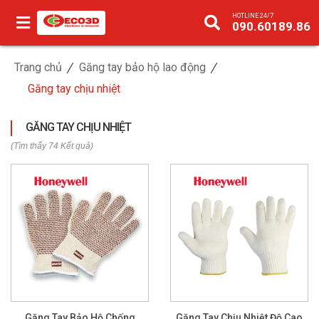
HOTLINE 24/7
090.60189.86
Trang chủ
Găng tay bảo hộ lao động
Găng tay chịu nhiệt
GĂNG TAY CHỊU NHIỆT
(Tìm thấy 74 Kết quả)
Găng Tay Bảo Hộ Chống
Găng Tay Chịu Nhiệt Độ Cao