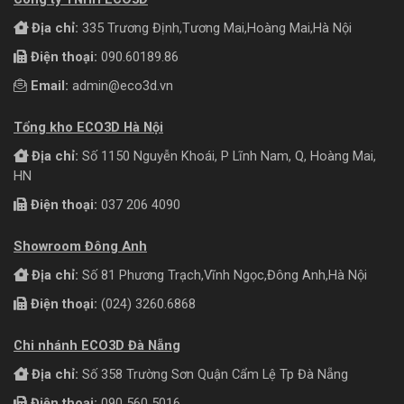
Địa chỉ:
335 Trương Định,Tương Mai,Hoàng Mai,Hà Nội
Điện thoại:
090.60189.86
Email:
admin@eco3d.vn
Tổng kho ECO3D Hà Nội
Địa chỉ:
Số 1150 Nguyễn Khoái, P Lĩnh Nam, Q, Hoàng Mai,
HN
Điện thoại:
037 206 4090
Showroom Đông Anh
Địa chỉ:
Số 81 Phương Trạch,Vĩnh Ngọc,Đông Anh,Hà Nội
Điện thoại:
(024) 3260.6868
Chi nhánh ECO3D Đà Nẵng
Địa chỉ:
Số 358 Trường Sơn Quận Cẩm Lệ Tp Đà Nẵng
Điện thoại:
090 560 5016