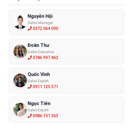
Nguyễn Hội
Sales Manager
0372 064 090
Đoàn Thư
Sales Executive
0786 997 462
Quốc Vinh
Sales Expert
0911 125 371
Ngọc Tiên
Sales Expert
0986 151 363