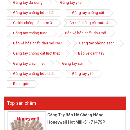
Găng tay đa dụng
Găng tay y tế
nhau. Thông thường bên trong găng tay chịu nhiệt có thể được
đệm thêm 1 lớp xốp hoặc bông nhằm tăng cường khả năng
Găng tay chống hóa chất
Găng tay chống cắt
cách nhiệt.
Cơ khí chống cắt mức 3
Cơ khí chống cắt mức 4
Găng tay chống rung
Bảo vệ hóa chất, dầu mỡ
Bảo vệ hóa chất, dầu mỡ PVC
Găng tay phòng sạch
Găng tay chống cắt lưới thép
Bảo vệ cánh tay
Găng tay chịu nhiệt
Găng tay sợi
Găng tay chống hóa chất
Găng tay y tế
Bao ngón
Top sản phẩm
Găng Tay Bảo Hộ Chống Nóng
Honeywell Hot Mill-51-7147SP