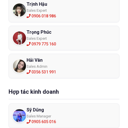
Trịnh Hậu
Sales Expert
0906 018 986
4.Nên mua găng tay chịu nhiệt ở Hà
Trọng Phúc
Nôi đâu?
Sales Expert
0979 775 160
Găng tay chịu nhiệt là thiết bị bảo hộ lao động quan trọng không
thể thiếu trong nhiều ngành nghề. Nếu bạn chọn nhầm địa chỉ
mua hàng có thể dẫn tới mua phải hàng giả, hàng fake hoặc
Hải Vân
đơn vị thiếu chuyên nghiệp có thể tư vấn loại găng tay chịu
Sales Admin
0356 531 991
nhiệt không phù hợp với môi trường làm việc dẫn đến tổn
thương da tay, rất nguy hiểm.
Chính vì vậy bạn cần tìm đến các địa chỉ uy tín trên Hà Nội để
Hợp tác kinh doanh
chọn mua đôi găng tay chịu nhiệt chính hãng, phù hợp.
ECO3D
là nhà phân phối chuyên cung cấp găng tay chịu nhiệt chính
hãng các thương hiệu nổi tiếng như Honeywell, 3M, Ansell…có
Sỹ Dũng
uy tín nhiều năm trên thị trường. Bạn hoàn toàn có thể tin tưởng
Sales Manager
vào cung cách phục vụ chuyên nghiệp và chính sách bán hàng
0905 605 016
cực kì thông minh tại hệ thống ECO3D.