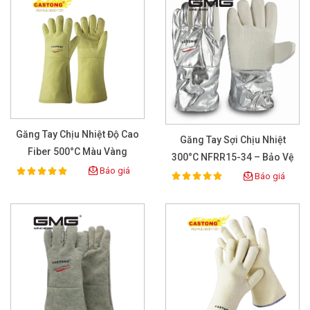
Găng Tay Chịu Nhiệt Độ Cao
Găng Tay Sợi Chịu Nhiệt
Fiber 500°C Màu Vàng
300°C NFRR15-34 – Bảo Vệ
Báo giá
100%
Toàn Diện Trong Môi
Rating:
Báo giá
100%
Rating:
Trường Nhiệt Độ Cao