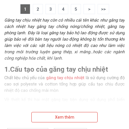
1
2
3
4
5
>
>>
Găng tay chịu nhiệt hay còn có nhiều cái tên khác như găng tay
cách nhiệt hay găng tay chống nóng/chống nhiệt, găng tay
phòng lạnh. Đây là loại găng tay bảo hộ lao động được sử dụng
giúp bảo vệ đôi bàn tay người lao động không bị tổn thương khi
làm việc với các vật liệu nóng có nhiệt độ cao như làm việc
trong môi trường luyện gang thép, xi măng…hoặc các ngành
công nghiệp hóa chất, khí lạnh.
1.Cấu tạo của găng tay chịu nhiệt
Chất liệu chủ yếu của
găng tay chịu nhiệt
là sử dụng cường độ
cao sợi polyeste và cotton tổng hợp giúp cấu tạo chịu được
nhiệt độ cao chống mài mòn.
Về thiết kế thì hai mặt găng tay tiện dụng sử dụng phổ biến
trong ngành công nghiệp chế biến lương thực thực phẩm,
những công việc phải chịu độ nóng cao v.v.
Xem thêm
Kiểu dáng các ngón tay cũng được thiết kế thoải mái, dễ sử
dụng và có nhiều kích cỡ phù hợp với cỡ tay mỗi người khác