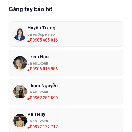
Găng tay bảo hộ
Huyền Trang
Sales Supervisor
0905 605 016
Trịnh Hậu
Sales Expert
0906 018 986
Thơm Nguyễn
Sales Expert
0967 281 590
Phú Huy
Sales Expert
0372 122 717