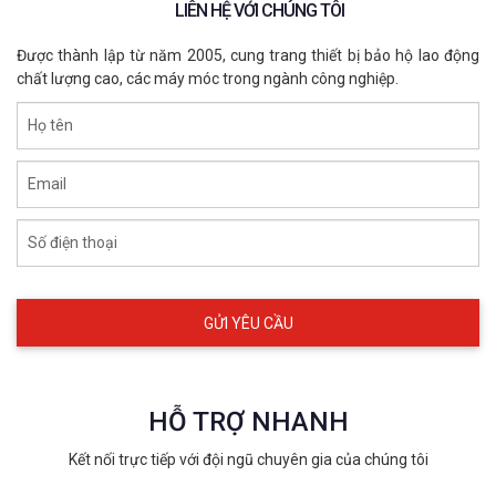
giúp tăng độ bám và chống dầu tốt hơn.
LIÊN HỆ VỚI CHÚNG TÔI
Găng tay phòng lạnh được ứng dụng trong môi trường các
Được thành lập từ năm 2005, cung trang thiết bị bảo hộ lao động
ngành công nghiệp hóa chất, thực phẩm, khí lạnh...
chất lượng cao, các máy móc trong ngành công nghiệp.
Họ tên
Email
Số điện thoại
HỖ TRỢ NHANH
3.Nắm chắc 4 quy tắc vàng để chọn
Kết nối trực tiếp với đội ngũ chuyên gia của chúng tôi
găng tay chịu nhiệt