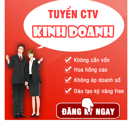
2.2. Găng tay phòng tay lạnh
Găng tay chống nhiệt độ thấp hay còn gọi là găng tay phòng
lạnh, được sử dụng trong môi trường thường xuyên tiếp xúc với
khí lạnh. Việc làm việc trong các môi trường lạnh dễ gây ra
những vấn đề sức khỏe nghiêm trọng như tê cóng tay, hạ thân
nhiệt hoặc suy hô hấp. Nên găng tay phòng lạnh ra đời giúp các
thao tác công việc trở nên trơn tru và đảm bảo an toàn sức
khỏe cho người lao động hơn.
Găng tay phòng lạnh được dệt từ các loại sợi có khả năng giữ
ấm cao trong môi trường dưới 0 độ như sợi Acrylic. Không chỉ
có găng tay chịu nhiệt độ cao, găng tay phòng lạnh cũng được
phủ thêm 1 lớp nitrile dày trong lòng bàn tay và cải các ngón tay