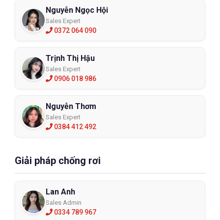
Nguyễn Ngọc Hội
Sales Expert
0372 064 090
Trịnh Thị Hậu
Sales Expert
0906 018 986
Nguyễn Thơm
Sales Expert
0384 412 492
Giải pháp chống rơi
Lan Anh
Sales Admin
0334 789 967