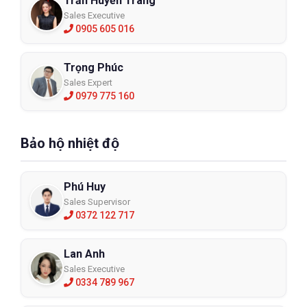
Trần Huyền Trang
Sales Executive
0905 605 016
Trọng Phúc
Sales Expert
0979 775 160
Bảo hộ nhiệt độ
Phú Huy
Sales Supervisor
0372 122 717
Lan Anh
Sales Executive
0334 789 967