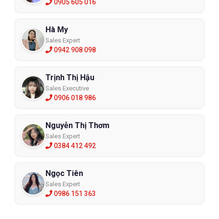
0905 605 016
Hà My
Sales Expert
0942 908 098
Trịnh Thị Hậu
Sales Executive
0906 018 986
Nguyễn Thị Thơm
Sales Expert
0384 412 492
Ngọc Tiên
Sales Expert
0986 151 363