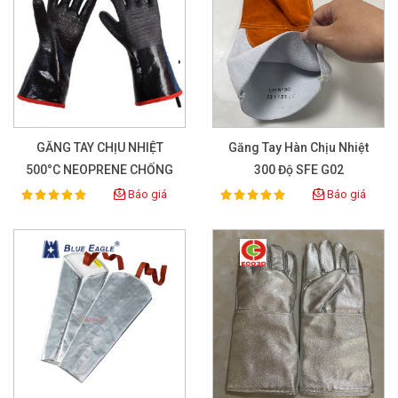
GĂNG TAY CHỊU NHIỆT
Găng Tay Hàn Chịu Nhiệt
500°C NEOPRENE CHỐNG
300 Độ SFE G02
NÓNG
Báo giá
Báo giá
100%
100%
Rating:
Rating: