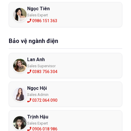
hưởng đến chất lượng công việc.
Ngọc Tiên
Sales Expert
0986 151 363
Bảo vệ ngành điện
Lan Anh
Sales Supervisor
0383 756 304
Ngọc Hội
Sales Admin
0372 064 090
Trịnh Hậu
Sales Expert
0906 018 986