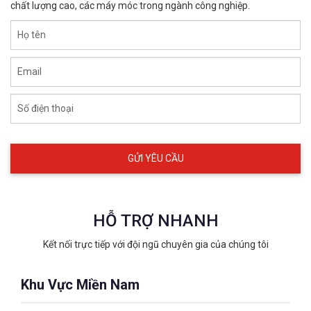
chất lượng cao, các máy móc trong ngành công nghiệp.
Họ tên
Email
Số điện thoại
HỖ TRỢ NHANH
3.Nắm chắc 4 quy tắc vàng để chọn
Kết nối trực tiếp với đội ngũ chuyên gia của chúng tôi
găng tay chịu nhiệt
Khu Vực Miền Nam
3.1. Đo nhiệt độ môi trường, vật tiếp xúc
Để đo chính xác nhiệt độ môi trường làm việc và vật bạn tiếp