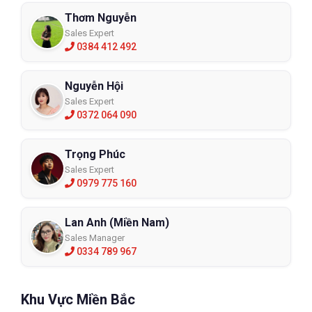
xúc trong quá trình làm việc bạn nên sử dụng nhiệt kế hồng
Thơm Nguyễn
ngoại để đo. Điều này cực kỳ quan trọng để quyết định rằng bạn
Sales Expert
đã lựa chọn đúng loại găng tay bảo hộ chịu nhiệt hay chưa. Bởi
0384 412 492
mỗi dòng găng tay sẽ có khả năng chịu nhiệt khác nhau, và
thường thì nhiệt độ ở từng môi trường cụ thể sẽ có sự chênh
Nguyễn Hội
lệch so với những gì trên lý thuyết.
Sales Expert
Vì thế hãy chắc chắn găng tay bảo hộ của bạn chịu được mức
0372 064 090
nhiệt ở môi trường làm việc hoặc vật tiếp xúc trong quá trình lao
động.
Trọng Phúc
Sales Expert
0979 775 160
Lan Anh (Miền Nam)
Sales Manager
0334 789 967
Khu Vực Miền Bắc