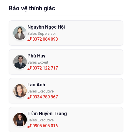
Bảo vệ thính giác
Nguyễn Ngọc Hội
Sales Supervisor
0372 064 090
Phú Huy
Sales Expert
0372 122 717
Lan Anh
Sales Executive
0334 789 967
Trần Huyền Trang
Sales Executive
0905 605 016