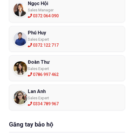
Ngọc Hội
Sales Manager
0372 064 090
Phú Huy
Sales Expert
0372 122 717
Đoàn Thư
Sales Expert
0786 997 462
Lan Anh
Sales Expert
0334 789 967
Găng tay bảo hộ