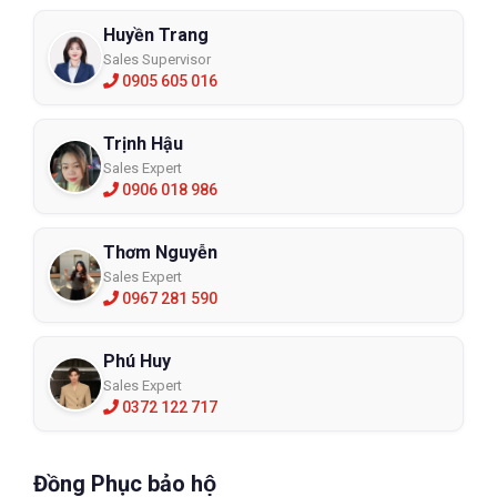
Huyền Trang
Sales Supervisor
0905 605 016
Trịnh Hậu
Sales Expert
0906 018 986
Thơm Nguyễn
Sales Expert
0967 281 590
Phú Huy
Sales Expert
0372 122 717
Đồng Phục bảo hộ