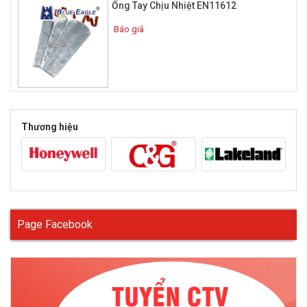
dày bên ngoài có tác dụng làm tăng độ bám, chống rách cao
Ống Tay Chịu Nhiệt EN11612
hơn và chống cắt chống mài mòn, dễ thao tác trong quá trình
Báo giá
làm việc.
Găng tay chịu nhiệt độ cao thường được ứng dụng trong các
ngành như luyện kim, hàn xì, làm sắt, làm kính….
Thương hiệu
Page Facebook