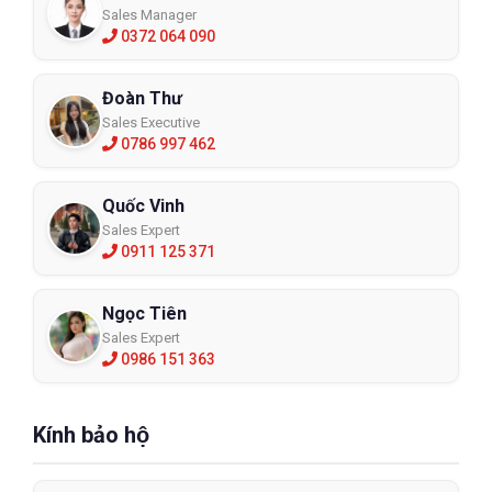
Sales Manager
0372 064 090
Đoàn Thư
Sales Executive
0786 997 462
Quốc Vinh
Sales Expert
0911 125 371
Ngọc Tiên
Sales Expert
0986 151 363
Kính bảo hộ