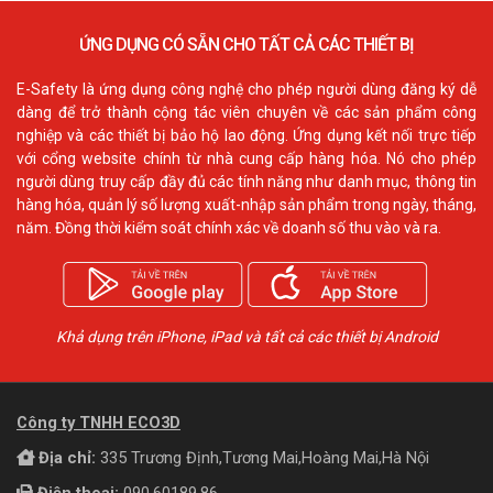
ỨNG DỤNG CÓ SẴN CHO TẤT CẢ CÁC THIẾT BỊ
E-Safety là ứng dụng công nghệ cho phép người dùng đăng ký dễ
dàng để trở thành cộng tác viên chuyên về các sản phẩm công
nghiệp và các thiết bị bảo hộ lao động. Ứng dụng kết nối trực tiếp
với cổng website chính từ nhà cung cấp hàng hóa. Nó cho phép
người dùng truy cấp đầy đủ các tính năng như danh mục, thông tin
hàng hóa, quản lý số lượng xuất-nhập sản phẩm trong ngày, tháng,
năm. Đồng thời kiểm soát chính xác về doanh số thu vào và ra.
Khả dụng trên iPhone, iPad và tất cả các thiết bị Android
Công ty TNHH ECO3D
Địa chỉ:
335 Trương Định,Tương Mai,Hoàng Mai,Hà Nội
Điện thoại:
090.60189.86