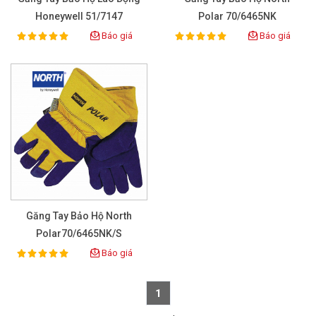
Honeywell 51/7147
Polar 70/6465NK
Báo giá
Báo giá
100%
100%
Rating:
Rating:
Găng Tay Bảo Hộ North
Polar70/6465NK/S
Báo giá
100%
Rating:
1