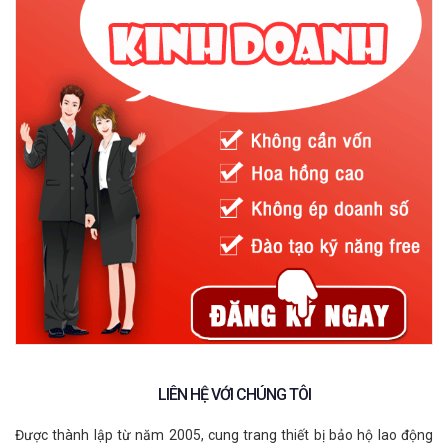
2.2. Găng tay phòng tay lạnh
Găng tay chống nhiệt độ thấp hay còn gọi là găng tay phòng
lạnh, được sử dụng trong môi trường thường xuyên tiếp xúc với
khí lạnh. Việc làm việc trong các môi trường lạnh dễ gây ra
những vấn đề sức khỏe nghiêm trọng như tê cóng tay, hạ thân
nhiệt hoặc suy hô hấp. Nên găng tay phòng lạnh ra đời giúp các
thao tác công việc trở nên trơn tru và đảm bảo an toàn sức
khỏe cho người lao động hơn.
Găng tay phòng lạnh được dệt từ các loại sợi có khả năng giữ
ấm cao trong môi trường dưới 0 độ như sợi Acrylic. Không chỉ
có găng tay chịu nhiệt độ cao, găng tay phòng lạnh cũng được
phủ thêm 1 lớp nitrile dày trong lòng bàn tay và cải các ngón tay
giúp tăng độ bám và chống dầu tốt hơn.
LIÊN HỆ VỚI CHÚNG TÔI
Găng tay phòng lạnh được ứng dụng trong môi trường các
Được thành lập từ năm 2005, cung trang thiết bị bảo hộ lao động
ngành công nghiệp hóa chất, thực phẩm, khí lạnh...