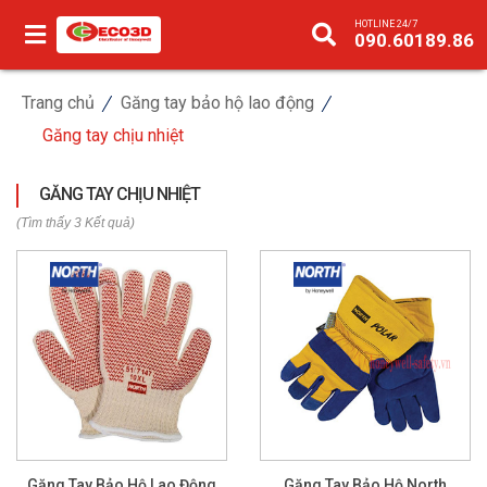
HOTLINE 24/7
090.60189.86
Trang chủ
Găng tay bảo hộ lao động
Găng tay chịu nhiệt
GĂNG TAY CHỊU NHIỆT
(Tìm thấy 3 Kết quả)
Găng Tay Bảo Hộ Lao Động
Găng Tay Bảo Hộ North