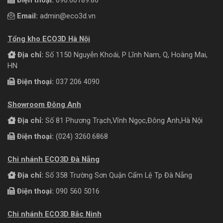
Email:
admin@eco3d.vn
Tổng kho ECO3D Hà Nội
Địa chỉ:
Số 1150 Nguyễn Khoái, P Lĩnh Nam, Q, Hoàng Mai,
HN
Điện thoại:
037 206 4090
Showroom Đông Anh
Địa chỉ:
Số 81 Phương Trạch,Vĩnh Ngọc,Đông Anh,Hà Nội
Điện thoại:
(024) 3260.6868
Chi nhánh ECO3D Đà Nẵng
Địa chỉ:
Số 358 Trường Sơn Quận Cẩm Lệ Tp Đà Nẵng
Điện thoại:
090 560 5016
Chi nhánh ECO3D Bắc Ninh