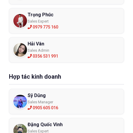
4.Nên mua găng tay chịu nhiệt ở Hà
Trọng Phúc
Nôi đâu?
Sales Expert
0979 775 160
Găng tay chịu nhiệt là thiết bị bảo hộ lao động quan trọng không
thể thiếu trong nhiều ngành nghề. Nếu bạn chọn nhầm địa chỉ
mua hàng có thể dẫn tới mua phải hàng giả, hàng fake hoặc
Hải Vân
đơn vị thiếu chuyên nghiệp có thể tư vấn loại găng tay chịu
Sales Admin
0356 531 991
nhiệt không phù hợp với môi trường làm việc dẫn đến tổn
thương da tay, rất nguy hiểm.
Chính vì vậy bạn cần tìm đến các địa chỉ uy tín trên Hà Nội để
Hợp tác kinh doanh
chọn mua đôi găng tay chịu nhiệt chính hãng, phù hợp.
ECO3D
là nhà phân phối chuyên cung cấp găng tay chịu nhiệt chính
hãng các thương hiệu nổi tiếng như Honeywell, 3M, Ansell…có
Sỹ Dũng
uy tín nhiều năm trên thị trường. Bạn hoàn toàn có thể tin tưởng
Sales Manager
vào cung cách phục vụ chuyên nghiệp và chính sách bán hàng
0905 605 016
cực kì thông minh tại hệ thống ECO3D.
Đặng Quốc Vinh
Sales Expert