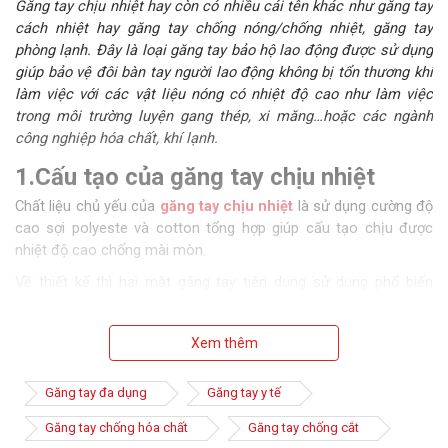
Găng tay chịu nhiệt hay còn có nhiều cái tên khác như găng tay
cách nhiệt hay găng tay chống nóng/chống nhiệt, găng tay
phòng lạnh. Đây là loại găng tay bảo hộ lao động được sử dụng
giúp bảo vệ đôi bàn tay người lao động không bị tổn thương khi
làm việc với các vật liệu nóng có nhiệt độ cao như làm việc
trong môi trường luyện gang thép, xi măng…hoặc các ngành
công nghiệp hóa chất, khí lạnh.
1.Cấu tạo của găng tay chịu nhiệt
Chất liệu chủ yếu của
găng tay chịu nhiệt
là sử dụng cường độ
cao sợi polyeste và cotton tổng hợp giúp cấu tạo chịu được
nhiệt độ cao chống mài mòn.
Về thiết kế thì hai mặt găng tay tiện dụng sử dụng phổ biến
trong ngành công nghiệp chế biến lương thực thực phẩm,
những công việc phải chịu độ nóng cao v.v.
Xem thêm
Kiểu dáng các ngón tay cũng được thiết kế thoải mái, dễ sử
dụng và có nhiều kích cỡ phù hợp với cỡ tay mỗi người khác
Găng tay đa dụng
Găng tay y tế
nhau. Thông thường bên trong găng tay chịu nhiệt có thể được
đệm thêm 1 lớp xốp hoặc bông nhằm tăng cường khả năng
Găng tay chống hóa chất
Găng tay chống cắt
cách nhiệt.