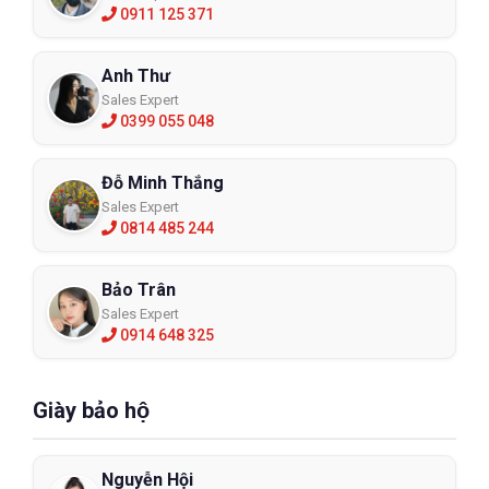
0911 125 371
Anh Thư
Sales Expert
0399 055 048
Đỗ Minh Thắng
Sales Expert
0814 485 244
Bảo Trân
Sales Expert
0914 648 325
Giày bảo hộ
Nguyễn Hội