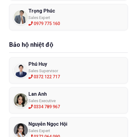
Trọng Phúc
Sales Expert
0979 775 160
Bảo hộ nhiệt độ
Phú Huy
Sales Supervisor
0372 122 717
Lan Anh
Sales Executive
0334 789 967
Nguyễn Ngọc Hội
Sales Expert
0372 064 090