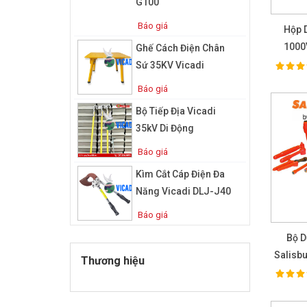
G100
Báo giá
Hộp 
1000
Ghế Cách Điện Chân
Không
Sứ 35KV Vicadi
100%
Ra
Báo giá
Bộ Tiếp Địa Vicadi
35kV Di Động
Báo giá
Kìm Cắt Cáp Điện Đa
Năng Vicadi DLJ-J40
Báo giá
Bộ D
Salisb
Thương hiệu
100%
Ra