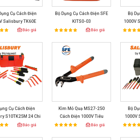
Dụng Cụ Cách Điện
Bộ Dụng Cụ Cách Điện SFE
Bộ Dụ
V Salisbury TK60E
KITS0-03
1000V Sa
 Có Cờ Lê Cân Lực
Báo giá
Báo giá
100%
100%
ting:
Rating:
Rat
ụng Cụ Cách Điện
Kìm Mỏ Quạ MS27-250
Bộ Dụ
ury S10TK25M 24 Chi
Cách Điện 1000V Tiêu
1000V 
Tiết
Chuẩn NF EN 60900/IEC
Ti
Báo giá
Báo giá
100%
100%
ting:
Rating:
Rat