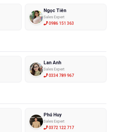
Ngọc Tiên
Sales Expert
0986 151 363
Lan Anh
Sales Expert
0334 789 967
Phú Huy
Sales Expert
0372 122 717