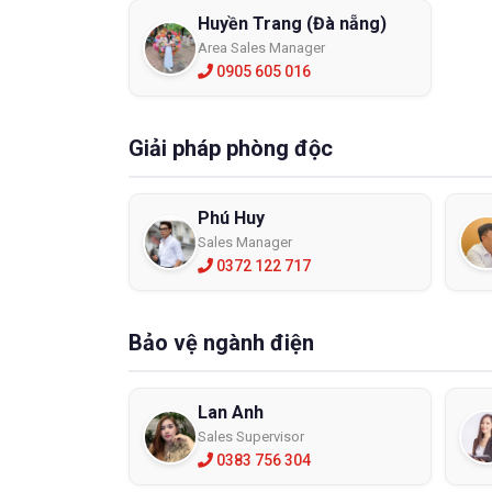
Huyền Trang (Đà nẵng)
Area Sales Manager
0905 605 016
Giải pháp phòng độc
Phú Huy
Sales Manager
0372 122 717
Bảo vệ ngành điện
Lan Anh
Sales Supervisor
0383 756 304