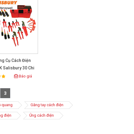
ng Cụ Cách Điện
 Salisbury 30 Chi
 Chuẩn IEC 900
Báo giá
ing:
3
ồ quang
Găng tay cách điện
g điện
Ủng cách điện