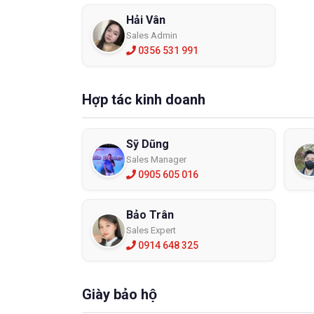
Hải Vân
Sales Admin
0356 531 991
Hợp tác kinh doanh
Sỹ Dũng
Sales Manager
0905 605 016
Bảo Trân
Sales Expert
0914 648 325
Giày bảo hộ