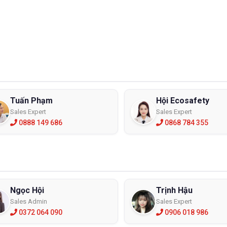
Tuấn Phạm
Hội Ecosafety
Sales Expert
Sales Expert
0888 149 686
0868 784 355
Ngọc Hội
Trịnh Hậu
Sales Admin
Sales Expert
0372 064 090
0906 018 986