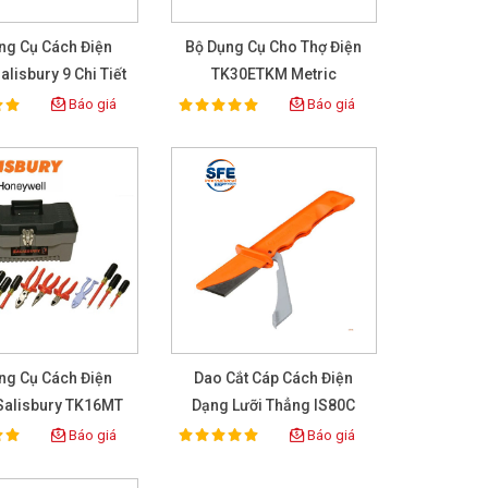
ng Cụ Cách Điện
Bộ Dụng Cụ Cho Thợ Điện
lisbury 9 Chi Tiết
TK30ETKM Metric
TK9
Salisbury 30 Chi Tiết
Báo giá
Báo giá
100%
ing:
Rating:
ng Cụ Cách Điện
Dao Cắt Cáp Cách Điện
Salisbury TK16MT
Dạng Lưỡi Thẳng IS80C
êu Chuẩn IEC
Báo giá
Báo giá
100%
ing:
Rating: