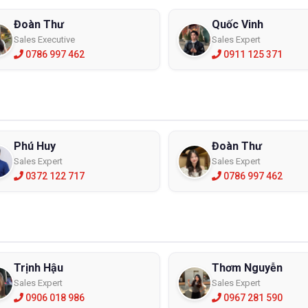
Đoàn Thư
Quốc Vinh
Sales Executive
Sales Expert
0786 997 462
0911 125 371
Phú Huy
Đoàn Thư
Sales Expert
Sales Expert
0372 122 717
0786 997 462
Trịnh Hậu
Thơm Nguyễn
Sales Expert
Sales Expert
0906 018 986
0967 281 590