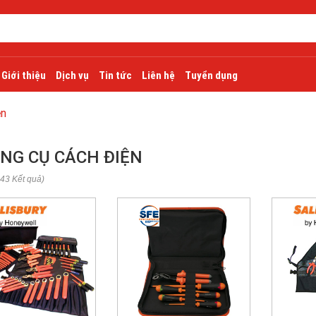
Giới thiệu
Dịch vụ
Tin tức
Liên hệ
Tuyển dụng
ện
NG CỤ CÁCH ĐIỆN
 43 Kết quả)