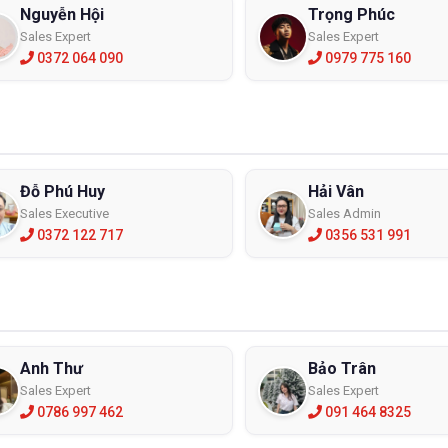
Nguyễn Hội
Trọng Phúc
Sales Expert
Sales Expert
0372 064 090
0979 775 160
Đỗ Phú Huy
Hải Vân
Sales Executive
Sales Admin
0372 122 717
0356 531 991
Anh Thư
Bảo Trân
Sales Expert
Sales Expert
0786 997 462
091 464 8325