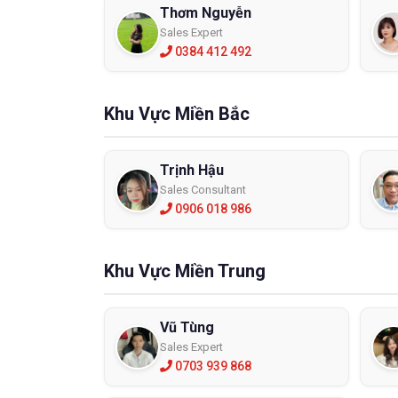
Thơm Nguyễn
Sales Expert
0384 412 492
Khu Vực Miền Bắc
Trịnh Hậu
Sales Consultant
0906 018 986
Khu Vực Miền Trung
Vũ Tùng
Sales Expert
0703 939 868