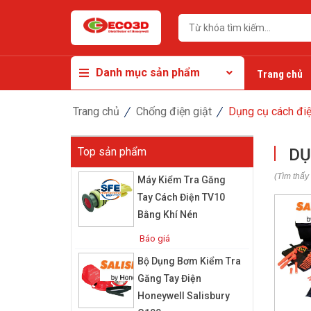
Danh mục sản phẩm
Trang chủ
Trang chủ
Chống điện giật
Dụng cụ cách đi
Top sản phẩm
DỤ
(Tìm thấy
Máy Kiểm Tra Găng
Tay Cách Điện TV10
Bằng Khí Nén
Báo giá
Bộ Dụng Bơm Kiểm Tra
Găng Tay Điện
Honeywell Salisbury