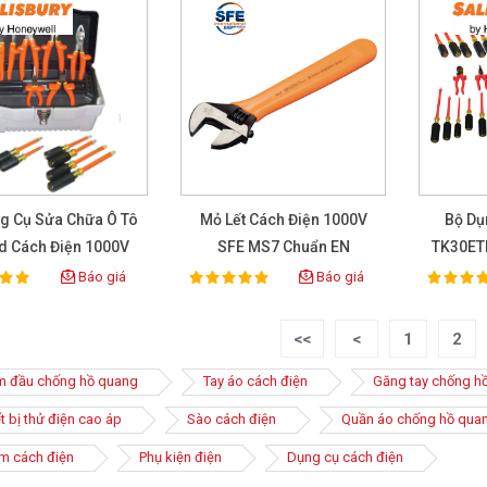
g Cụ Sửa Chữa Ô Tô
Mỏ Lết Cách Điện 1000V
Bộ Dụ
d Cách Điện 1000V
SFE MS7 Chuẩn EN
TK30ETK
LISBURY TK12HB
60900/IEC 60900
Tiết
Báo giá
Báo giá
100%
100%
ting:
Rating:
Rat
<<
<
1
2
m đầu chống hồ quang
Tay áo cách điện
Găng tay chống h
t bị thử điện cao áp
Sào cách điện
Quần áo chống hồ quan
m cách điện
Phụ kiện điện
Dụng cụ cách điện