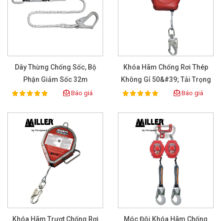
Dây Thừng Chống Sốc, Bộ
Khóa Hãm Chống Rơi Thép
Phận Giảm Sốc 32m
Không Gỉ 50&#39; Tải Trọng
MB9006
3,600-Lb
Báo giá
Báo giá
100%
100%
Rating:
Rating:
Khóa Hãm Trượt Chống Rơi
Móc Đôi Khóa Hãm Chống