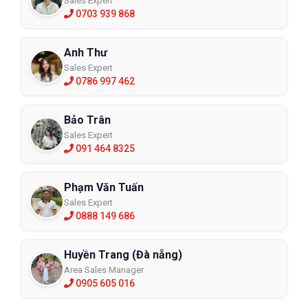
Sales Expert
0703 939 868
Anh Thư
Sales Expert
0786 997 462
Bảo Trân
Sales Expert
091 464 8325
Phạm Văn Tuấn
Sales Expert
0888 149 686
Huyền Trang (Đà nẵng)
Area Sales Manager
0905 605 016