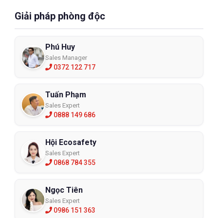
Giải pháp phòng độc
Phú Huy
Sales Manager
0372 122 717
Tuấn Phạm
Sales Expert
0888 149 686
Hội Ecosafety
Sales Expert
0868 784 355
Ngọc Tiên
Sales Expert
0986 151 363