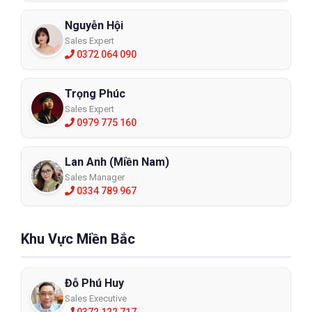
Nguyễn Hội
Sales Expert
0372 064 090
Trọng Phúc
Sales Expert
0979 775 160
Lan Anh (Miền Nam)
Sales Manager
0334 789 967
Khu Vực Miền Bắc
Đỗ Phú Huy
Sales Executive
0372 122 717