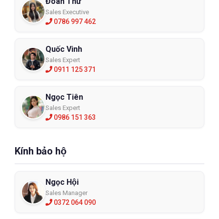
Đoàn Thư
Sales Executive
0786 997 462
Quốc Vinh
Sales Expert
0911 125 371
Ngọc Tiên
Sales Expert
0986 151 363
Kính bảo hộ
Ngọc Hội
Sales Manager
0372 064 090