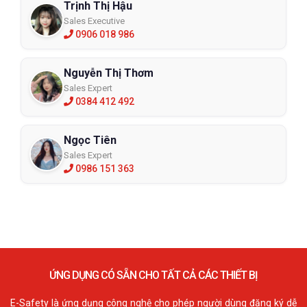
Trịnh Thị Hậu
Sales Executive
0906 018 986
Nguyễn Thị Thơm
Sales Expert
0384 412 492
Ngọc Tiên
Sales Expert
0986 151 363
ỨNG DỤNG CÓ SẴN CHO TẤT CẢ CÁC THIẾT BỊ
E-Safety là ứng dụng công nghệ cho phép người dùng đăng ký dễ