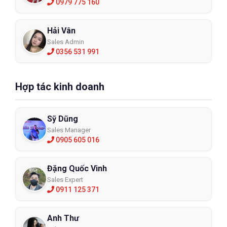
0979 775 160
Hải Vân
Sales Admin
0356 531 991
Hợp tác kinh doanh
Sỹ Dũng
Sales Manager
0905 605 016
Đặng Quốc Vinh
Sales Expert
0911 125 371
Anh Thư