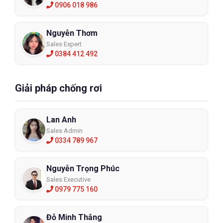
0906 018 986
Nguyễn Thơm
Sales Expert
0384 412 492
Giải pháp chống rơi
Lan Anh
Sales Admin
0334 789 967
Nguyễn Trọng Phúc
Sales Executive
0979 775 160
Đỗ Minh Thắng