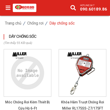
HOTLINE 24/7
090.60189.86
Trang chủ
Chống rơi
Dây chống sốc
DÂY CHỐNG SỐC
(Tìm thấy 55 Kết quả)
Móc Chống Rơi Kèm Thiết Bị
Khóa Hãm Trượt Chống Rơi
Cứu Hộ 6-Ft
Miller RL175SS-Z7/175FT