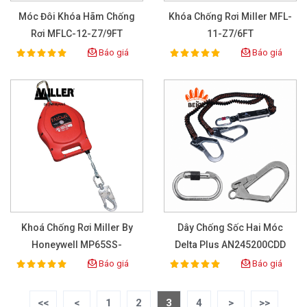
Móc Đôi Khóa Hãm Chống
Khóa Chống Rơi Miller MFL-
Rơi MFLC-12-Z7/9FT
11-Z7/6FT
Báo giá
Báo giá
100%
100%
Rating:
Rating:
Khoá Chống Rơi Miller By
Dây Chống Sốc Hai Móc
Honeywell MP65SS-
Delta Plus AN245200CDD
Z7/65FT
Báo giá
Báo giá
100%
100%
Rating:
Rating:
<<
<
1
2
3
4
>
>>