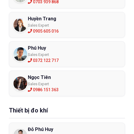
0703 939 868
Huyền Trang
Sales Expert
0905 605 016
Phú Huy
Sales Expert
0372 122 717
Ngọc Tiên
Sales Expert
0986 151 363
Thiết bị đo khí
Đỗ Phú Huy