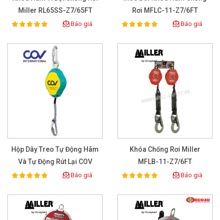
Miller RL65SS-Z7/65FT
Rơi MFLC-11-Z7/6FT
Báo giá
Báo giá
100%
100%
Rating:
Rating:
Hộp Dây Treo Tự Động Hãm
Khóa Chống Rơi Miller
Và Tự Động Rút Lại COV
MFLB-11-Z7/6FT
408180
Báo giá
Báo giá
100%
100%
Rating:
Rating: