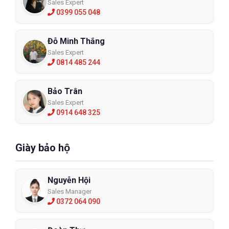
Sales Expert
0399 055 048
Đỗ Minh Thắng
Sales Expert
0814 485 244
Bảo Trân
Sales Expert
0914 648 325
Giày bảo hộ
Nguyễn Hội
Sales Manager
0372 064 090