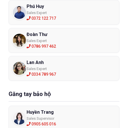
Phú Huy
Sales Expert
0372 122 717
Đoàn Thư
Sales Expert
0786 997 462
Lan Anh
Sales Expert
0334 789 967
Găng tay bảo hộ
Huyền Trang
Sales Supervisor
0905 605 016