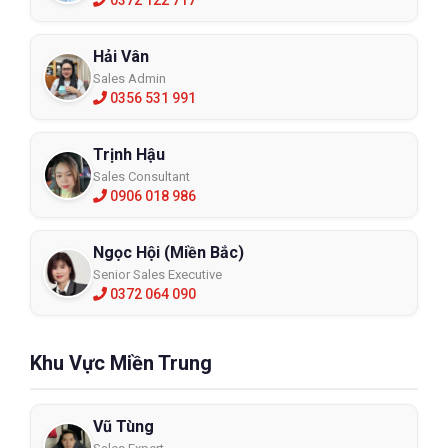
Hải Vân
Sales Admin
0356 531 991
Trịnh Hậu
Sales Consultant
0906 018 986
Ngọc Hội (Miền Bắc)
Senior Sales Executive
0372 064 090
Khu Vực Miền Trung
Vũ Tùng