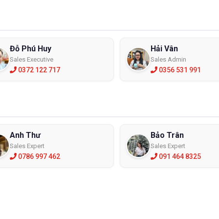
Đỗ Phú Huy
Hải Vân
Sales Executive
Sales Admin
0372 122 717
0356 531 991
Anh Thư
Bảo Trân
Sales Expert
Sales Expert
0786 997 462
091 464 8325