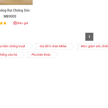
hống Rơi Chống Sốc
MB9003
Báo giá
ting:
1
a hãm chống trượt
Giá đỡ 3 chân Miller
Móc giảm sốc chốn
thống cứu hộ
Phụ kiện khác