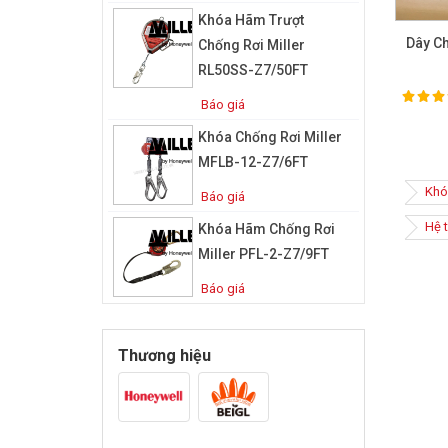
Khóa Hãm Trượt
Dây C
Chống Rơi Miller
RL50SS-Z7/50FT
100%
Ra
Báo giá
Khóa Chống Rơi Miller
MFLB-12-Z7/6FT
Khó
Báo giá
Hệ 
Khóa Hãm Chống Rơi
Miller PFL-2-Z7/9FT
Báo giá
Thương hiệu