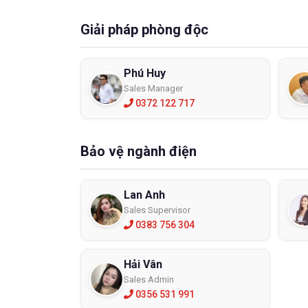
Giải pháp phòng độc
Phú Huy
Sales Manager
0372 122 717
Bảo vệ ngành điện
Lan Anh
Sales Supervisor
0383 756 304
Hải Vân
Sales Admin
0356 531 991