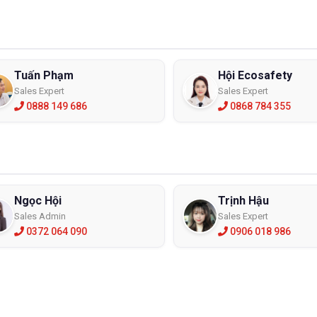
Tuấn Phạm
Hội Ecosafety
Sales Expert
Sales Expert
0888 149 686
0868 784 355
Ngọc Hội
Trịnh Hậu
Sales Admin
Sales Expert
0372 064 090
0906 018 986