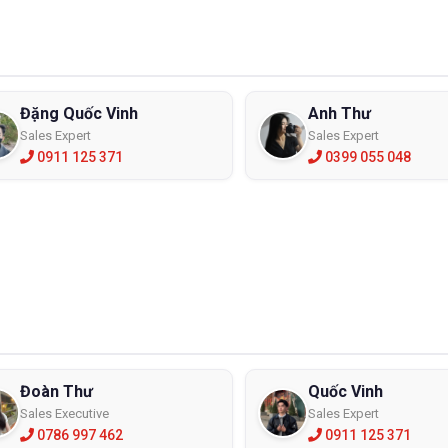
Đặng Quốc Vinh
Anh Thư
Sales Expert
Sales Expert
0911 125 371
0399 055 048
Đoàn Thư
Quốc Vinh
Sales Executive
Sales Expert
0786 997 462
0911 125 371