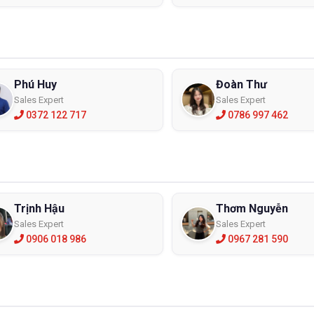
Phú Huy
Đoàn Thư
Sales Expert
Sales Expert
0372 122 717
0786 997 462
Trịnh Hậu
Thơm Nguyễn
Sales Expert
Sales Expert
0906 018 986
0967 281 590