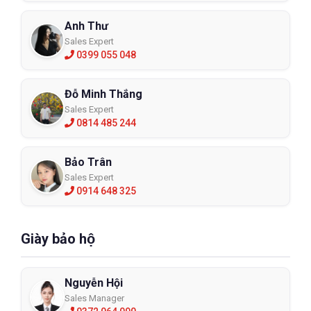
Anh Thư
Sales Expert
0399 055 048
Đỗ Minh Thắng
Sales Expert
0814 485 244
Bảo Trân
Sales Expert
0914 648 325
Giày bảo hộ
Nguyễn Hội
Sales Manager