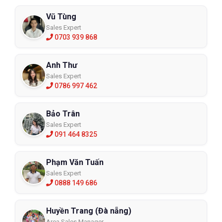
Vũ Tùng
Sales Expert
0703 939 868
Anh Thư
Sales Expert
0786 997 462
Bảo Trân
Sales Expert
091 464 8325
Phạm Văn Tuấn
Sales Expert
0888 149 686
Huyền Trang (Đà nẵng)
Area Sales Manager