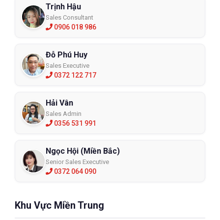
Trịnh Hậu
Sales Consultant
0906 018 986
Đỗ Phú Huy
Sales Executive
0372 122 717
Hải Vân
Sales Admin
0356 531 991
Ngọc Hội (Miền Bắc)
Senior Sales Executive
0372 064 090
Khu Vực Miền Trung