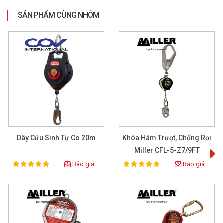
SẢN PHẨM CÙNG NHÓM
Dây Cứu Sinh Tự Co 20m
Khóa Hãm Trượt, Chống Rơi
Miller CFL-5-Z7/9FT
Báo giá
Báo giá
100%
100%
Rating:
Rating: