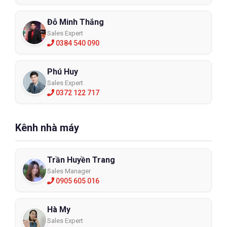
Đỗ Minh Thắng
Sales Expert
0384 540 090
Phú Huy
Sales Expert
0372 122 717
Kênh nhà máy
Trần Huyền Trang
Sales Manager
0905 605 016
Hà My
Sales Expert