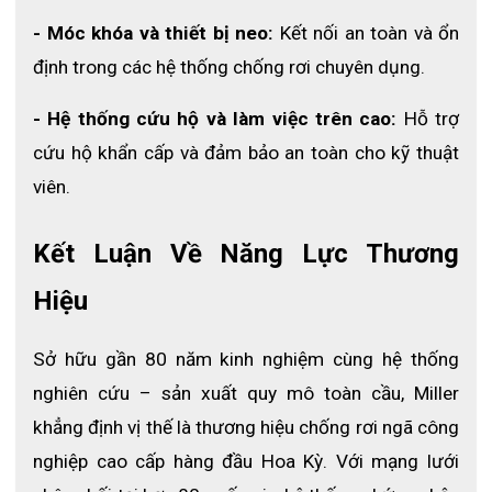
hạn chế hoạt động của người dùng hơn các thiết bị khoá hãm
- Móc khóa và thiết bị neo:
 Kết nối an toàn và ổn 
khác trên thị trường
định trong các hệ thống chống rơi chuyên dụng.
- Cho phép TurboLite PFLs xoay theo nhiều hướng để có tính di
động cao hơn; khi có thao tác xoay ngăn không cho dây chống
- Hệ thống cứu hộ và làm việc trên cao: 
Hỗ trợ 
rơi không bị xoắn vào bên trong của thiết bị
cứu hộ khẩn cấp và đảm bảo an toàn cho kỹ thuật 
- Dây co rút trôi chảy, không bị gián đoạn.
viên.
- Dễ dàng sử dụng và lắp ráp, tháo rời.
THÔNG SỐ KỸ THUẬT
Kết Luận Về Năng Lực Thương 
- Mã sản phẩm: MFLB-12-Z7/6FT
Hiệu
- Thương hiệu: Miller - Honeywell
- Chất liệu dây : Vải Polyester bọc nylon
Sở hữu gần 80 năm kinh nghiệm cùng hệ thống 
- Chiều dài dây: 6 foot - 1,8m
nghiên cứu – sản xuất quy mô toàn cầu, Miller 
- Nặng: 2,5 kg
khẳng định vị thế là thương hiệu chống rơi ngã công 
- Chịu được tải trọng 181kg
nghiệp cao cấp hàng đầu Hoa Kỳ. Với mạng lưới 
- Kích thước 32cm * 25cm * 13cm