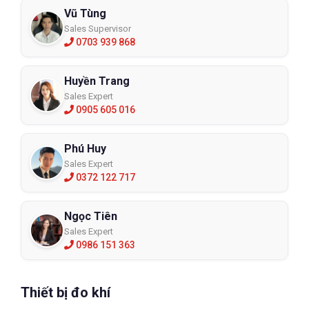
Vũ Tùng
Sales Supervisor
0703 939 868
Huyền Trang
Sales Expert
0905 605 016
Phú Huy
Sales Expert
0372 122 717
Ngọc Tiên
Sales Expert
0986 151 363
Thiết bị đo khí