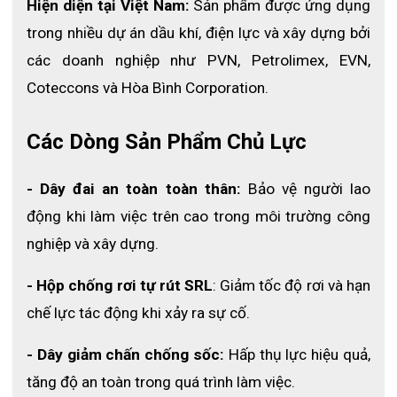
Hiện diện tại Việt Nam:
 Sản phẩm được ứng dụng 
trong nhiều dự án dầu khí, điện lực và xây dựng bởi 
các doanh nghiệp như PVN, Petrolimex, EVN, 
Coteccons và Hòa Bình Corporation.
Các Dòng Sản Phẩm Chủ Lực
- Dây đai an toàn toàn thân:
 Bảo vệ người lao 
động khi làm việc trên cao trong môi trường công 
nghiệp và xây dựng.
- Hộp chống rơi tự rút SRL
: Giảm tốc độ rơi và hạn 
chế lực tác động khi xảy ra sự cố.
- Dây giảm chấn chống sốc: 
Hấp thụ lực hiệu quả, 
- Móc trực tiếp vào móc chữ D của đai an toàn toàn thân tăng
tăng độ an toàn trong quá trình làm việc.
năng suất lao động và tính linh hoạt với khi di chuyển trên cao, ít