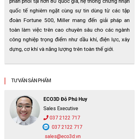
phân phối tại hơn 80 quốc gia, hệ thống chứng nhận 
TIÊU CHUẨN
quốc tế nghiêm ngặt cùng sự tin dùng từ các tập 
- Đáp ứng tất cả các tiêu chuẩn an toàn ANSI Z357
đoàn Fortune 500, Miller mang đến giải pháp an 
ỨNG DỤNG
toàn làm việc trên cao chuyên sâu cho các ngành 
Dùng cho những công việc thi công trên cao trong xây dựng,
công nghiệp trọng điểm như dầu khí, điện lực, xây 
xây lắp dàu khí
dựng, cơ khí và năng lượng trên toàn thế giới.
TƯ VẤN SẢN PHẨM
ECO3D Đỗ Phú Huy
Sales Executive
037 2122 717
037 2122 717
sales@eco3d.vn