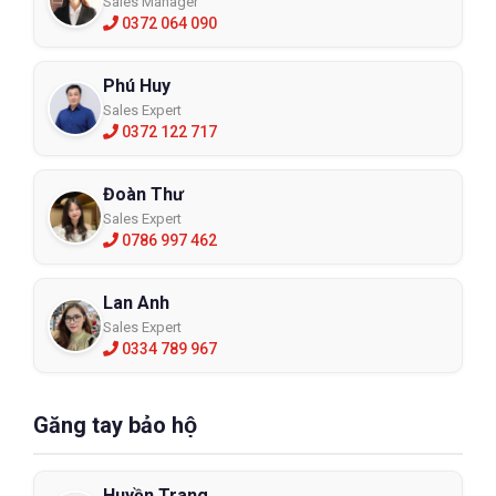
Sales Manager
0372 064 090
Phú Huy
Sales Expert
0372 122 717
Đoàn Thư
Sales Expert
0786 997 462
Lan Anh
Sales Expert
0334 789 967
Găng tay bảo hộ
Huyền Trang