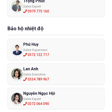
Trọng Phúc
Sales Expert
0979 775 160
Bảo hộ nhiệt độ
Phú Huy
Sales Supervisor
0372 122 717
Lan Anh
Sales Executive
0334 789 967
Nguyễn Ngọc Hội
Sales Expert
0372 064 090