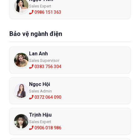
Sales Expert
0986 151 363
Bảo vệ ngành điện
Lan Anh
Sales Supervisor
0383 756 304
Ngọc Hội
Sales Admin
0372 064 090
Trịnh Hậu
Sales Expert
0906 018 986