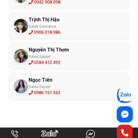
0942 908 098
Trịnh Thị Hậu
Sales Executive
0906 018 986
Nguyễn Thị Thơm
Sales Expert
0384 412 492
Ngọc Tiên
Sales Expert
0986 151 363