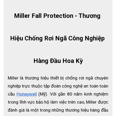
Miller Fall Protection - Thương 
Hiệu Chống Rơi Ngã Công Nghiệp 
ĐẶC ĐIỂM
Hàng Đầu Hoa Kỳ
- Bao gồm:
+ Twin Turbo D-Ring Connector
Miller là thương hiệu thiết bị chống rơi ngã chuyên 
+ 2 thiết bị chống sóc TurboLite PFLs
nghiệp trực thuộc tập đoàn công nghệ an toàn toàn 
+ 2 dây chống rơi Lanyard chịu lực, chống cắt
cầu
Honeywell
 (Mỹ). Với gần 80 năm kinh nghiệm 
+ 2 móc khoá ( Snap Hooks ) làm bằng hợp kim thép không
trong lĩnh vực bảo hộ làm việc trên cao, Miller được 
gỉ
đánh giá là một trong những thương hiệu hàng đầu 