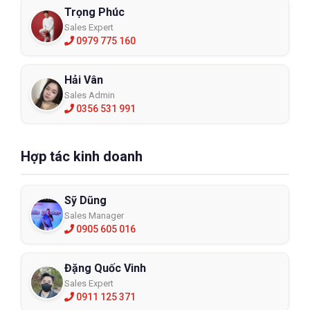
Trọng Phúc
Sales Expert
0979 775 160
Hải Vân
Sales Admin
0356 531 991
Hợp tác kinh doanh
Sỹ Dũng
Sales Manager
0905 605 016
Đặng Quốc Vinh
Sales Expert
0911 125 371