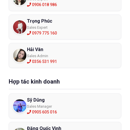
0906 018 986
Trọng Phúc
Sales Expert
0979 775 160
Hải Vân
Sales Admin
0356 531 991
Hợp tác kinh doanh
Sỹ Dũng
Sales Manager
0905 605 016
Đặng Quốc Vinh