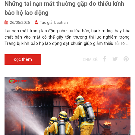
Những tai nạn mắt thường gặp do thiếu kính
bảo hộ lao động
26/05/2026
Tác giả:
baotran
Tai nạn mắt trong lao động như tia lửa hàn, bụi kim loại hay hóa
chất bắn vào mắt có thể gây tổn thương thị lực nghiêm trọng.
Trang bị kính bảo hộ lao động đạt chuẩn giúp giảm thiểu rủi ro và
bảo vệ đôi mắt an toàn khi làm việc. Lựa chọn kính chống bụi,
chống tia UV và chống hóa chất phù hợp là giải pháp cần thiết cho
Đọc thêm
CHIA SẺ:
mọi ngành nghề.