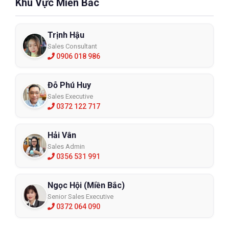
Khu Vực Miền Bắc
Trịnh Hậu
Sales Consultant
0906 018 986
Đỗ Phú Huy
Sales Executive
0372 122 717
Hải Vân
Sales Admin
0356 531 991
Ngọc Hội (Miền Bắc)
Senior Sales Executive
0372 064 090