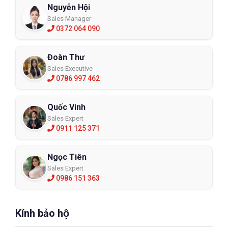
Nguyễn Hội
Sales Manager
0372 064 090
Đoàn Thư
Sales Executive
0786 997 462
Quốc Vinh
Sales Expert
0911 125 371
Ngọc Tiên
Sales Expert
0986 151 363
Kính bảo hộ