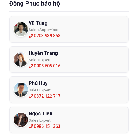
Đồng Phục bảo hộ
Vũ Tùng
Sales Supervisor
0703 939 868
Huyền Trang
Sales Expert
0905 605 016
Phú Huy
Sales Expert
0372 122 717
Ngọc Tiên
Sales Expert
0986 151 363