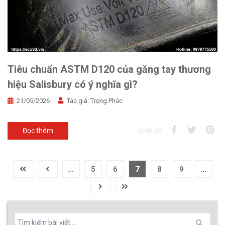
Tiêu chuẩn ASTM D120 của găng tay thương
hiệu Salisbury có ý nghĩa gì?
21/05/2026
Tác giả:
Trọng Phúc
Đọc thêm
CHIA SẺ:
...
5
6
7
8
9
...