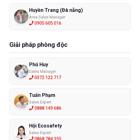
Huyền Trang (Đà nẵng)
Area Sales Manager
0905 605 016
Giải pháp phòng độc
Phú Huy
Sales Manager
0372 122 717
Tuấn Phạm
Sales Expert
0888 149 686
Hội Ecosafety
Sales Expert
0868 784 355