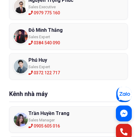
Nguyễn Trọng Phúc
Sales Executive
0979 775 160
Đỗ Minh Thắng
Sales Expert
0384 540 090
Phú Huy
Sales Expert
0372 122 717
Kênh nhà máy
Trần Huyền Trang
Sales Manager
0905 605 016