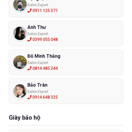
Sales Expert
0911 125 371
Anh Thư
Sales Expert
0399 055 048
Đỗ Minh Thắng
Sales Expert
0814 485 244
Bảo Trân
Sales Expert
0914 648 325
Giày bảo hộ