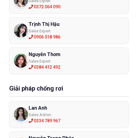
Sales Expert
0372 064 090
Trịnh Thị Hậu
Sales Expert
0906 018 986
Nguyễn Thơm
Sales Expert
0384 412 492
Giải pháp chống rơi
Lan Anh
Sales Admin
0334 789 967