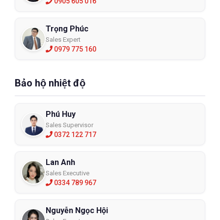
0905 605 016
Trọng Phúc
Sales Expert
0979 775 160
Bảo hộ nhiệt độ
Phú Huy
Sales Supervisor
0372 122 717
Lan Anh
Sales Executive
0334 789 967
Nguyễn Ngọc Hội