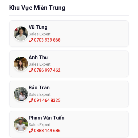
Khu Vực Miền Trung
Vũ Tùng
Sales Expert
0703 939 868
Anh Thư
Sales Expert
0786 997 462
Bảo Trân
Sales Expert
091 464 8325
Phạm Văn Tuấn
Sales Expert
0888 149 686