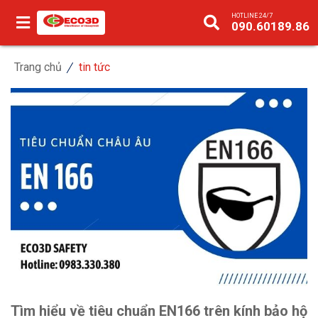
HOTLINE 24/7
090.60189.86
Trang chủ
tin tức
Tìm hiểu về tiêu chuẩn EN166 trên kính bảo hộ