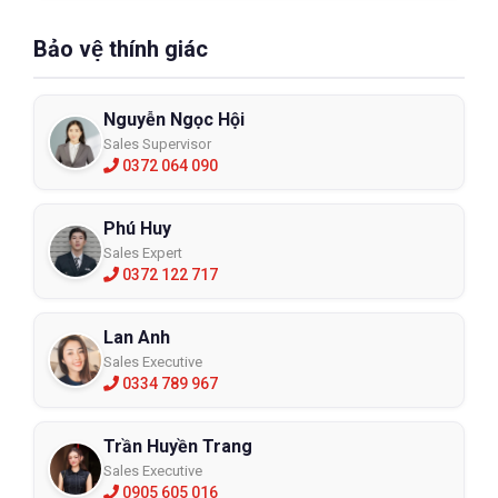
Bảo vệ thính giác
Nguyễn Ngọc Hội
Sales Supervisor
0372 064 090
Phú Huy
Sales Expert
0372 122 717
Lan Anh
Sales Executive
0334 789 967
Trần Huyền Trang
Sales Executive
0905 605 016