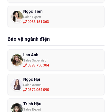
Ngọc Tiên
Sales Expert
0986 151 363
Bảo vệ ngành điện
Lan Anh
Sales Supervisor
0383 756 304
Ngọc Hội
Sales Admin
0372 064 090
Trịnh Hậu
Sales Expert