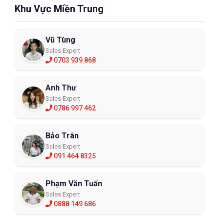
Khu Vực Miền Trung
Vũ Tùng
Sales Expert
0703 939 868
Anh Thư
Sales Expert
0786 997 462
Bảo Trân
Sales Expert
091 464 8325
Phạm Văn Tuấn
Sales Expert
0888 149 686