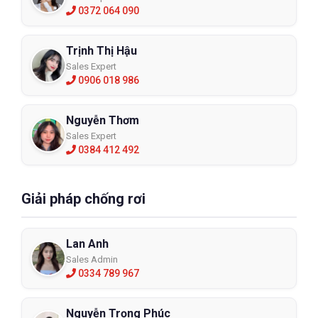
0372 064 090
Trịnh Thị Hậu
Sales Expert
0906 018 986
Nguyễn Thơm
Sales Expert
0384 412 492
Giải pháp chống rơi
Lan Anh
Sales Admin
0334 789 967
Nguyễn Trọng Phúc