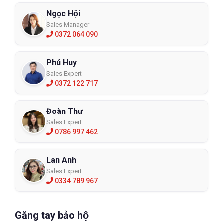
Ngọc Hội
Sales Manager
0372 064 090
Phú Huy
Sales Expert
0372 122 717
Đoàn Thư
Sales Expert
0786 997 462
Lan Anh
Sales Expert
0334 789 967
Găng tay bảo hộ