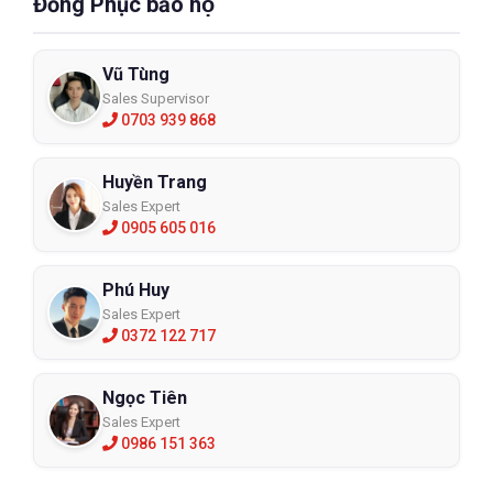
Đồng Phục bảo hộ
Vũ Tùng
Sales Supervisor
0703 939 868
Huyền Trang
Sales Expert
0905 605 016
Phú Huy
Sales Expert
0372 122 717
Ngọc Tiên
Sales Expert
0986 151 363