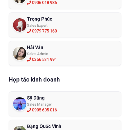
0906 018 986
Trọng Phúc
Sales Expert
0979 775 160
Hải Vân
Sales Admin
0356 531 991
Hợp tác kinh doanh
Sỹ Dũng
Sales Manager
0905 605 016
Đặng Quốc Vinh