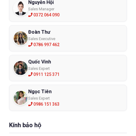
Nguyễn Hội
Sales Manager
0372 064 090
Đoàn Thư
Sales Executive
0786 997 462
Quốc Vinh
Sales Expert
0911 125 371
Ngọc Tiên
Sales Expert
0986 151 363
Kính bảo hộ