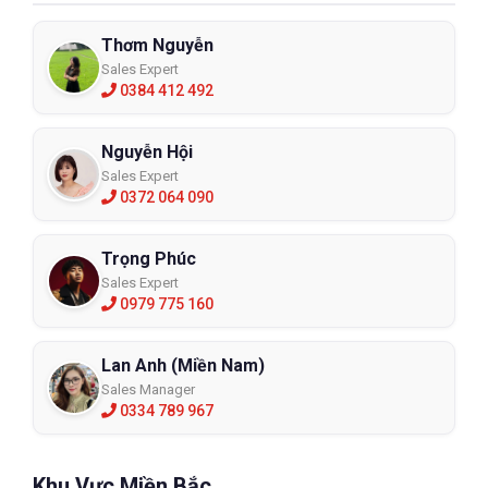
Thơm Nguyễn
Sales Expert
0384 412 492
Nguyễn Hội
Sales Expert
0372 064 090
Trọng Phúc
Sales Expert
0979 775 160
Lan Anh (Miền Nam)
Sales Manager
0334 789 967
Khu Vực Miền Bắc