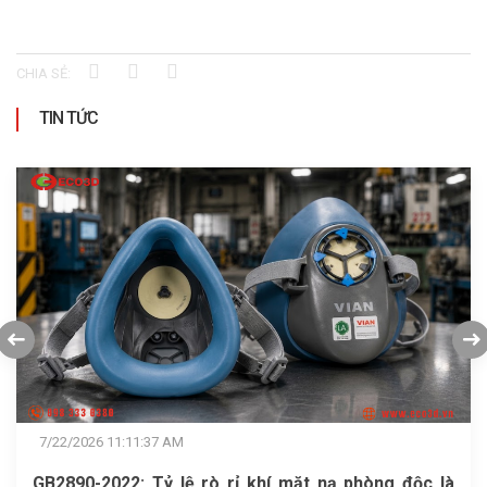
CHIA SẺ:
TIN TỨC
7/22/2026 11:11:37 AM
GB2890-2022: Tỷ lệ rò rỉ khí mặt nạ phòng độc là