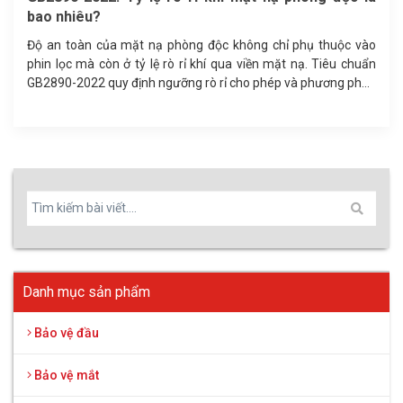
bao nhiêu?
Độ an toàn của mặt nạ phòng độc không chỉ phụ thuộc vào
phin lọc mà còn ở tỷ lệ rò rỉ khí qua viền mặt nạ. Tiêu chuẩn
GB2890-2022 quy định ngưỡng rò rỉ cho phép và phương pháp
kiểm định độ kín khít, giúp doanh nghiệp lựa chọn thiết bị bảo
hộ hô hấp đạt chuẩn.
Danh mục sản phẩm
Bảo vệ đầu
Bảo vệ mắt