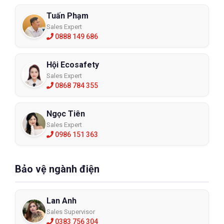
Tuấn Phạm
Sales Expert
0888 149 686
Hội Ecosafety
Sales Expert
0868 784 355
Ngọc Tiên
Sales Expert
0986 151 363
Bảo vệ ngành điện
Lan Anh
Sales Supervisor
0383 756 304