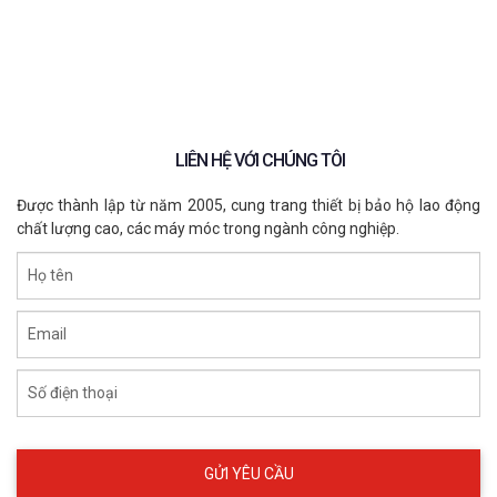
công việc
Những sai lầm khi chọn giày bảo hộ và
cách tránh
Đơn vị phân phối đồ bảo hộ chính hãng
LIÊN HỆ VỚI CHÚNG TÔI
Được thành lập từ năm 2005, cung trang thiết bị bảo hộ lao động
chất lượng cao, các máy móc trong ngành công nghiệp.
Họ tên
Email
Số điện thoại