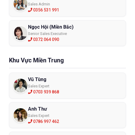
Sales Admin
0356 531 991
Ngọc Hội (Miền Bắc)
Senior Sales Executive
0372 064 090
Khu Vực Miền Trung
Vũ Tùng
Sales Expert
0703 939 868
Anh Thư
Sales Expert
0786 997 462