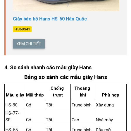
Giày bảo hộ Hans HS-60 Hàn Quốc
HS60S41
XEM CHI TIẾT
4. So sánh nhanh các mẫu giày Hans
Bảng so sánh các mẫu giày Hans
Chống 
Thoáng 
Mẫu giày
Mũi thép
trượt
khí
Phù hợp
HS-90
Có
Tốt
Trung bình
Xây dựng
HS-77-
SF
Có
Tốt
Cao
Nhà máy
HS-55
Có
Tốt
Trung bình
Dầu mỡ