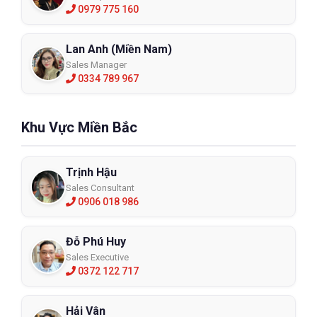
0979 775 160
Lan Anh (Miền Nam)
Sales Manager
0334 789 967
Khu Vực Miền Bắc
Trịnh Hậu
Sales Consultant
0906 018 986
Đỗ Phú Huy
Sales Executive
0372 122 717
Hải Vân