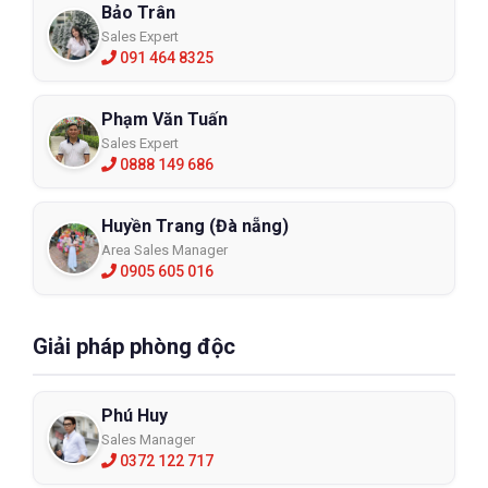
Bảo Trân
Sales Expert
091 464 8325
Phạm Văn Tuấn
Sales Expert
0888 149 686
Huyền Trang (Đà nẵng)
Area Sales Manager
0905 605 016
Giải pháp phòng độc
Phú Huy
Sales Manager
0372 122 717