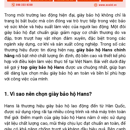
Trong môi trường lao động hiện đại, giày bảo hộ không chỉ là 
trang bị bắt buộc mà còn đóng vai trò trực tiếp trong việc bảo 
vệ sức khỏe và hiệu suất làm việc của người lao động. Một đôi 
giày bảo hộ đạt chuẩn giúp giảm nguy cơ chấn thương do va 
đập, trơn trượt hay vật nhọn đâm xuyên, đặc biệt trong các 
ngành xây dựng, cơ khí và sản xuất công nghiệp. Trong số các 
thương hiệu được tin dùng hiện nay, 
giày bảo hộ Hans chính 
hãng
 nổi bật nhờ chất lượng ổn định, độ bền cao và thiết kế phù 
hợp với điều kiện làm việc thực tế tại Việt Nam. Bài viết dưới đây 
sẽ gợi ý 
top giày bảo hộ Hans
 được ưa chuộng nhất, giúp bạn 
dễ dàng lựa chọn mẫu giày bảo hộ an toàn và bền bỉ phù hợp 
với công việc của mình.
1. Vì sao nên chọn giày bảo hộ Hans?
Hans là thương hiệu giày bảo hộ lao động đến từ Hàn Quốc, 
được sử dụng rộng rãi tại nhiều công trình và nhà máy trên toàn 
thế giới. Điểm mạnh của giày bảo hộ Hans nằm ở việc sử dụng 
vật liệu chất lượng cao, mũi thép chịu lực đạt chuẩn an toàn, đế 
giày có khả năng chống trượt và kháng dầu hiệu quả. Bên cạnh 