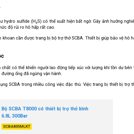
í
như hydro sulfide (H₂S) có thể xuất hiện bất ngờ. Gây ảnh hưởng nghi
ức độ rủi ro hô hấp rất cao.
n khoan cần được trang bị bộ trợ thở SCBA. Thiết bị giúp bảo vệ hô h
ộc
ất có thể khiến người lao động tiếp xúc với lượng khí tồn dư bên t
hi đường ống đã ngừng vận hành.
dụng SCBA trong nhiều công việc đặc thù. Việc trang bị thiết bị trợ 
Bộ SCBA T8000 có thiết bị trợ thở bình
6.8L 300Bar
SCBA805MLKT