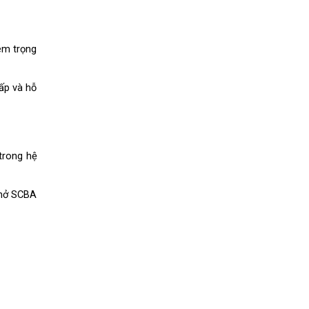
êm trọng 
ấp và hỗ 
rong hệ 
thở SCBA 