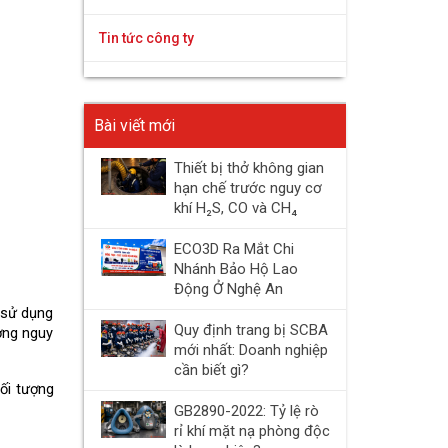
Tin tức công ty
Bài viết mới
Thiết bị thở không gian
hạn chế trước nguy cơ
khí H₂S, CO và CH₄
ECO3D Ra Mắt Chi
Nhánh Bảo Hộ Lao
Động Ở Nghệ An
sử dụng 
Quy định trang bị SCBA
ng nguy 
mới nhất: Doanh nghiệp
cần biết gì?
i tượng 
GB2890-2022: Tỷ lệ rò
rỉ khí mặt nạ phòng độc