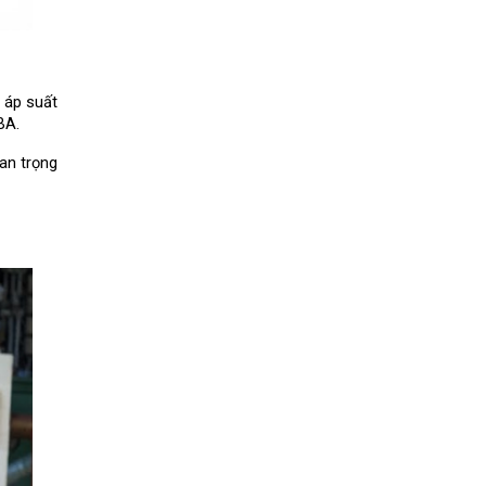
áp suất 
BA.
an trọng 