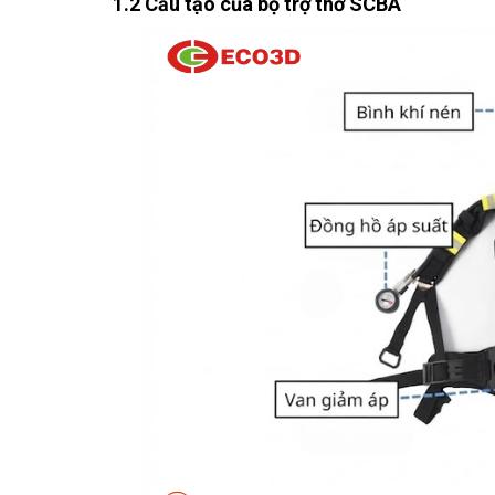
1.2 Cấu tạo của bộ trợ thở SCBA