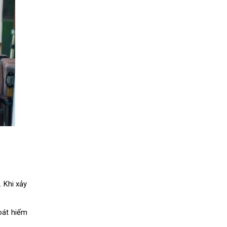
 Khi xảy 
oát hiểm 