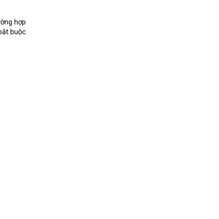
ường hợp 
bắt buộc 