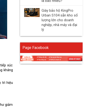
là bao nhiêu?
Giày bảo hộ KingPro
Urban S104 sẵn kho số
lượng lớn cho doanh
nghiệp, nhà máy và đại
lý
Page Facebook
iếp xúc 
ng kháng 
rì hiệu 
hư giảm 