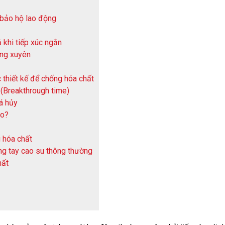
 bảo hộ lao động
 khi tiếp xúc ngắn
ờng xuyên
thiết kế để chống hóa chất
 (Breakthrough time)
há hủy
ào?
g hóa chất
ng tay cao su thông thường
hất