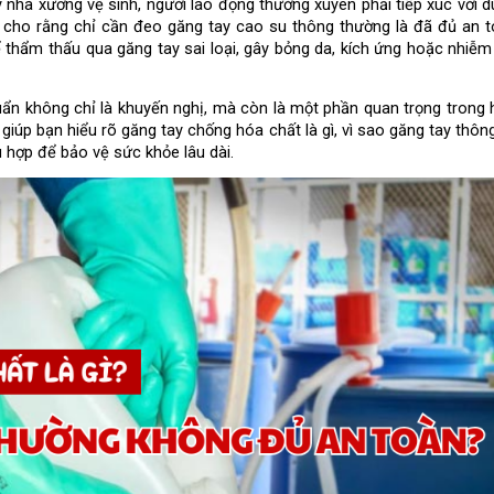
nhà xưởng vệ sinh, người lao động thường xuyên phải tiếp xúc với du
 cho rằng chỉ cần đeo găng tay cao su thông thường là đã đủ an to
hể thẩm thấu qua găng tay sai loại, gây bỏng da, kích ứng hoặc nhiễ
ẩn không chỉ là khuyến nghị, mà còn là một phần quan trọng trong h
giúp bạn hiểu rõ găng tay chống hóa chất là gì, vì sao găng tay thôn
 hợp để bảo vệ sức khỏe lâu dài.