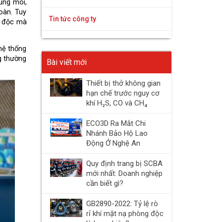
ng môi, 
àn. Tuy 
Tin tức công ty
m độc mà 
ệ thống 
g thường 
Bài viết mới
Thiết bị thở không gian
hạn chế trước nguy cơ
khí H₂S, CO và CH₄
ECO3D Ra Mắt Chi
Nhánh Bảo Hộ Lao
Động Ở Nghệ An
Quy định trang bị SCBA
mới nhất: Doanh nghiệp
cần biết gì?
GB2890-2022: Tỷ lệ rò
rỉ khí mặt nạ phòng độc