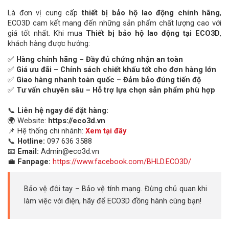
Là đơn vị cung cấp
thiết bị bảo hộ lao động chính hãng
,
ECO3D cam kết mang đến những sản phẩm chất lượng cao với
giá tốt nhất. Khi mua
Thiết bị bảo hộ lao động tại ECO3D
,
khách hàng được hưởng:
✅
Hàng chính hãng – Đầy đủ chứng nhận an toàn
✅
Giá ưu đãi – Chính sách chiết khấu tốt cho đơn hàng lớn
✅
Giao hàng nhanh toàn quốc – Đảm bảo đúng tiến độ
✅
Tư vấn chuyên sâu – Hỗ trợ lựa chọn sản phẩm phù hợp
📞
Liên hệ ngay để đặt hàng:
🌍 Website:
https://eco3d.vn
📌 Hệ thống chi nhánh:
Xem tại đây
📞
Hotline:
097 636 3588
📧
Email:
Admin@eco3d.vn
💼
Fanpage:
https://www.facebook.com/BHLD.ECO3D/
Bảo vệ đôi tay – Bảo vệ tính mạng. Đừng chủ quan khi
làm việc với điện, hãy để ECO3D đồng hành cùng bạn!