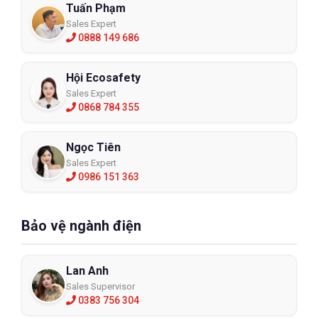
Tuấn Phạm
Sales Expert
0888 149 686
Hội Ecosafety
Sales Expert
0868 784 355
Ngọc Tiên
Sales Expert
0986 151 363
Bảo vệ ngành điện
Lan Anh
Sales Supervisor
0383 756 304