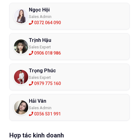
Ngọc Hội
Sales Admin
0372 064 090
Trịnh Hậu
Sales Expert
0906 018 986
Trọng Phúc
Sales Expert
0979 775 160
Hải Vân
Sales Admin
0356 531 991
Hợp tác kinh doanh