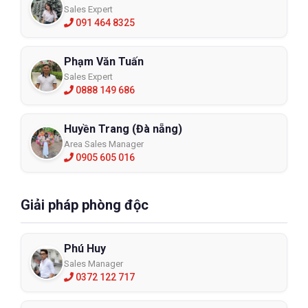
Sales Expert
091 464 8325
Phạm Văn Tuấn
Sales Expert
0888 149 686
Huyền Trang (Đà nẵng)
Area Sales Manager
0905 605 016
Giải pháp phòng độc
Phú Huy
Sales Manager
0372 122 717