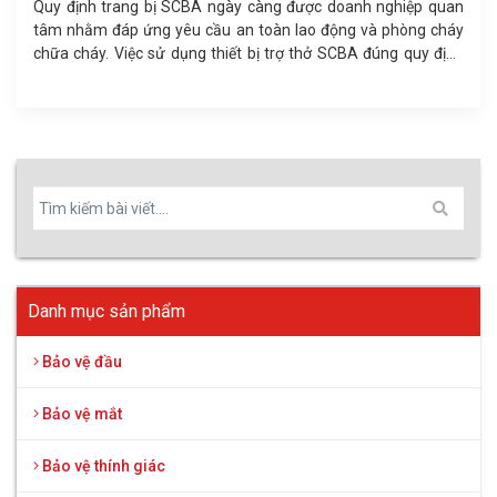
Độ an toàn của mặt nạ phòng độc không chỉ phụ thuộc vào
phin lọc mà còn ở tỷ lệ rò rỉ khí qua viền mặt nạ. Tiêu chuẩn
GB2890-2022 quy định ngưỡng rò rỉ cho phép và phương pháp
kiểm định độ kín khít, giúp doanh nghiệp lựa chọn thiết bị bảo
hộ hô hấp đạt chuẩn.
Danh mục sản phẩm
Bảo vệ đầu
Bảo vệ mắt
Bảo vệ thính giác