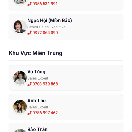
0356 531 991
Ngọc Hội (Miền Bắc)
Senior Sales Executive
0372 064 090
Khu Vực Miền Trung
Vũ Tùng
Sales Expert
0703 939 868
Anh Thư
Sales Expert
0786 997 462
Bảo Trân