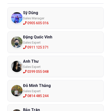
Sỹ Dũng
Sales Manager
0905 605 016
Đặng Quốc Vinh
Sales Expert
0911 125 371
Anh Thư
Sales Expert
0399 055 048
Đỗ Minh Thắng
Sales Expert
0814 485 244
Bảo Trân