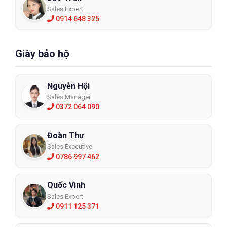
Sales Expert
0914 648 325
Giày bảo hộ
Nguyễn Hội
Sales Manager
0372 064 090
Đoàn Thư
Sales Executive
0786 997 462
Quốc Vinh
Sales Expert
0911 125 371