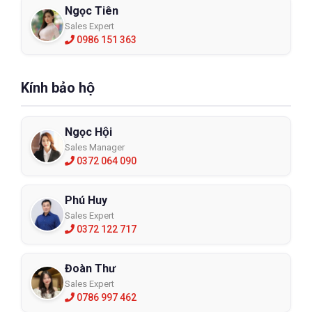
Ngọc Tiên
Sales Expert
0986 151 363
Kính bảo hộ
Ngọc Hội
Sales Manager
0372 064 090
Phú Huy
Sales Expert
0372 122 717
Đoàn Thư
Sales Expert
0786 997 462