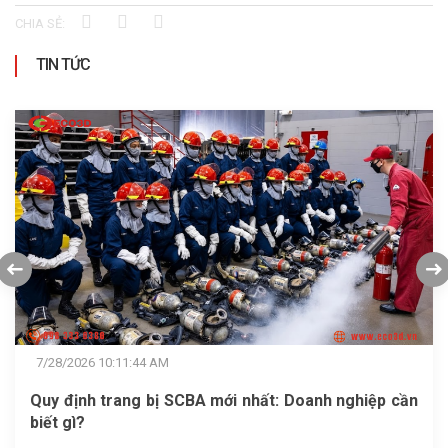
CHIA SẺ:
TIN TỨC
7/22/2026 11:11:37 AM
GB2890-2022: Tỷ lệ rò rỉ khí mặt nạ phòng độc là
bao nhiêu?