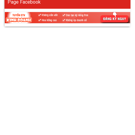
Page Facebook
Tại Sao Cần Sử Dụng Găng Tay Cách
Điện?
Lợi ích nổi bật của găng tay cách điện:
Phân Loại Găng Tay Cách Điện
So Sánh Găng Tay Cách Điện Trung Thế
Và Hạ Thế
Khái niệm và phạm vi điện áp
Chất liệu cấu tạo
Tính năng nổi bật
Môi trường sử dụng phù hợp
Nên Chọn Găng Tay Cách Điện Trung Thế
Hay Hạ Thế?
Mua Găng Tay Cách Điện Trung Thế Và