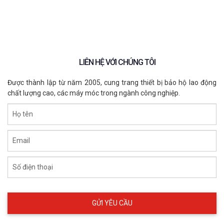
Hạ Thế Ở Đâu Uy Tín?
Tại sao chọn ECO3D SAFETY?
Liên Hệ Mua Găng Tay Cách Điện Chính
Hãng
LIÊN HỆ VỚI CHÚNG TÔI
Được thành lập từ năm 2005, cung trang thiết bị bảo hộ lao động
chất lượng cao, các máy móc trong ngành công nghiệp.
Họ tên
Email
Số điện thoại