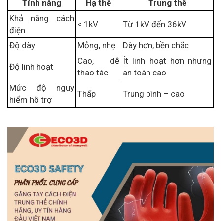
Tính năng
Hạ thế
Trung thế
Khả năng cách
< 1kV
Từ 1kV đến 36kV
điện
Độ dày
Mỏng, nhẹ
Dày hơn, bền chắc
Cao, dễ
Ít linh hoạt hơn nhưng
Độ linh hoạt
thao tác
an toàn cao
Mức độ nguy
Thấp
Trung bình – cao
hiểm hỗ trợ