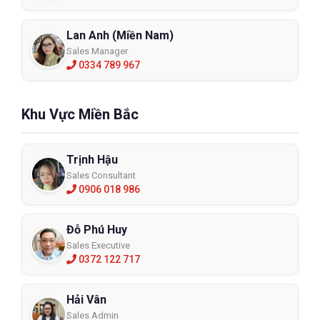
Lan Anh (Miền Nam)
Sales Manager
0334 789 967
Khu Vực Miền Bắc
Trịnh Hậu
Sales Consultant
0906 018 986
Đỗ Phú Huy
Sales Executive
0372 122 717
Hải Vân
Sales Admin