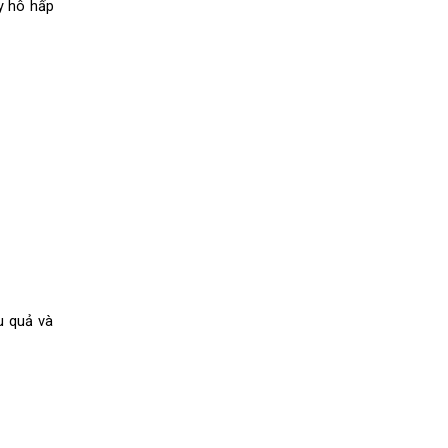
 hô hấp 
 quả và 