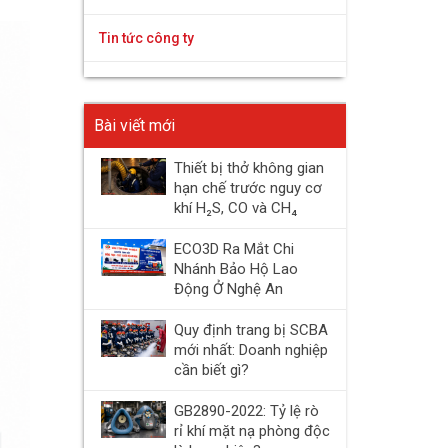
Tin tức công ty
Bài viết mới
Thiết bị thở không gian
hạn chế trước nguy cơ
khí H₂S, CO và CH₄
ECO3D Ra Mắt Chi
Nhánh Bảo Hộ Lao
Động Ở Nghệ An
Quy định trang bị SCBA
mới nhất: Doanh nghiệp
cần biết gì?
GB2890-2022: Tỷ lệ rò
rỉ khí mặt nạ phòng độc