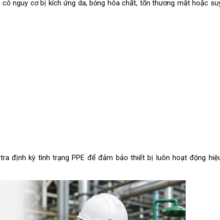
có nguy cơ bị kích ứng da, bỏng hóa chất, tổn thương mắt hoặc suy
tra định kỳ tình trạng PPE để đảm bảo thiết bị luôn hoạt động hiệu