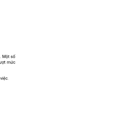
. Một số 
ượt mức 
việc.