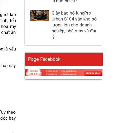
là bao nhiêu?
Giày bảo hộ KingPro
ười lao 
Urban S104 sẵn kho số
ính, tổn 
lượng lớn cho doanh
 hóa mỹ 
nghiệp, nhà máy và đại
 chất ăn 
lý
 là yếu 
Page Facebook
 nhà máy 
Tùy theo 
 độc bay 