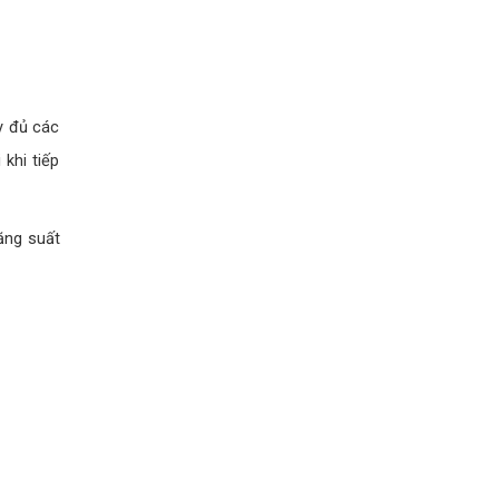
y đủ các
khi tiếp
ăng suất