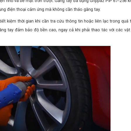
kiện nhỏ và bề mặt trơn trượt. Găng tay đa dụng Grippaz PIP 67-256 
ng điện thoại cảm ứng mà không cần tháo găng tay.
tiết kiệm thời gian khi cần tra cứu thông tin hoặc liên lạc trong quá 
ng tay đảm bảo độ bền cao, ngay cả khi phải thao tác với các vật 