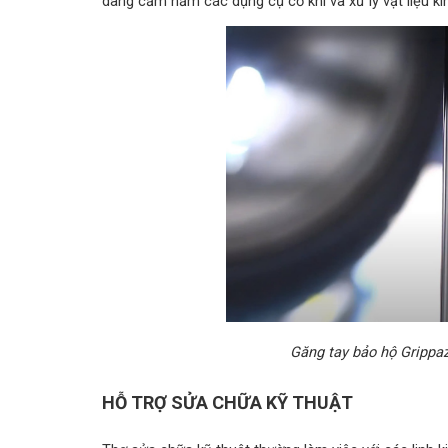
dàng cầm nắm các dụng cụ cơ khí và xử lý vật liệu k
Găng tay bảo hộ Grippa
HỖ TRỢ SỬA CHỮA KỸ THUẬT