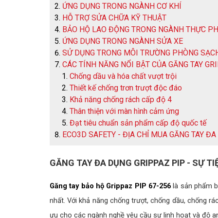
ỨNG DỤNG TRONG NGÀNH CƠ KHÍ
HỖ TRỢ SỬA CHỮA KỸ THUẬT
BẢO HỘ LAO ĐỘNG TRONG NGÀNH THỰC P
ỨNG DỤNG TRONG NGÀNH SỬA XE
SỬ DỤNG TRONG MÔI TRƯỜNG PHÒNG SẠC
CÁC TÍNH NĂNG NỔI BẬT CỦA GĂNG TAY GRI
Chống dầu và hóa chất vượt trội
Thiết kế chống trơn trượt độc đáo
Khả năng chống rách cấp độ 4
Thân thiện với màn hình cảm ứng
Đạt tiêu chuẩn sản phẩm cấp độ quốc tế
ECO3D SAFETY - ĐỊA CHỈ MUA GĂNG TAY ĐA
GĂNG TAY ĐA DỤNG GRIPPAZ PIP - SỰ T
Găng tay bảo hộ Grippaz PIP 67-256
là sản phẩm b
nhất. Với khả năng chống trượt, chống dầu, chống rác
ưu cho các ngành nghề yêu cầu sự linh hoạt và độ a