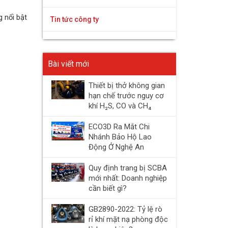
g nổi bật
Tin tức công ty
Bài viết mới
Thiết bị thở không gian
hạn chế trước nguy cơ
khí H₂S, CO và CH₄
ECO3D Ra Mắt Chi
Nhánh Bảo Hộ Lao
Động Ở Nghệ An
Quy định trang bị SCBA
mới nhất: Doanh nghiệp
cần biết gì?
GB2890-2022: Tỷ lệ rò
rỉ khí mặt nạ phòng độc