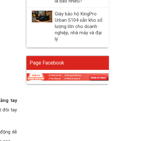
là bao nhiêu?
Giày bảo hộ KingPro
Urban S104 sẵn kho số
lượng lớn cho doanh
nghiệp, nhà máy và đại
lý
Page Facebook
ăng tay
ệ đôi tay
o động dễ