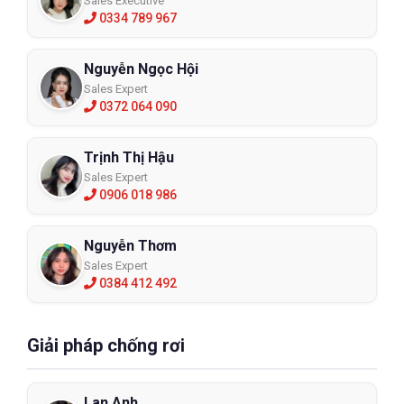
Sales Executive
0334 789 967
Nguyễn Ngọc Hội
Sales Expert
0372 064 090
Trịnh Thị Hậu
Sales Expert
0906 018 986
Nguyễn Thơm
Sales Expert
0384 412 492
Giải pháp chống rơi
Lan Anh