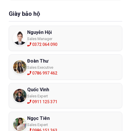
Giày bảo hộ
Nguyễn Hội
Sales Manager
0372 064 090
Đoàn Thư
Sales Executive
0786 997 462
Quốc Vinh
Sales Expert
0911 125 371
Ngọc Tiên
Sales Expert
0986 151 363