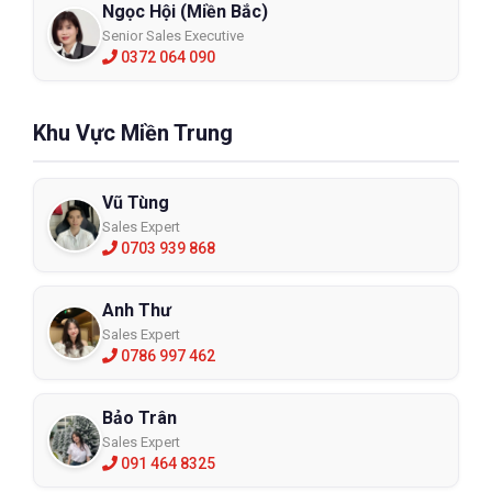
Ngọc Hội (Miền Bắc)
Senior Sales Executive
0372 064 090
Khu Vực Miền Trung
Vũ Tùng
Sales Expert
0703 939 868
Anh Thư
Sales Expert
0786 997 462
Bảo Trân
Sales Expert
091 464 8325