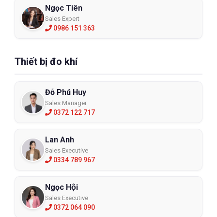
Ngọc Tiên
Sales Expert
0986 151 363
Thiết bị đo khí
Đỗ Phú Huy
Sales Manager
0372 122 717
Lan Anh
Sales Executive
0334 789 967
Ngọc Hội
Sales Executive
0372 064 090