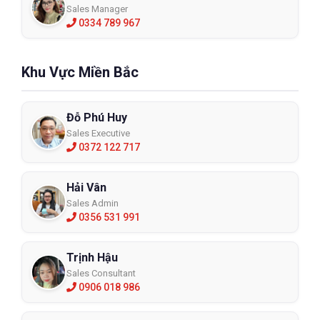
Sales Manager
0334 789 967
Khu Vực Miền Bắc
Đỗ Phú Huy
Sales Executive
0372 122 717
Hải Vân
Sales Admin
0356 531 991
Trịnh Hậu
Sales Consultant
0906 018 986