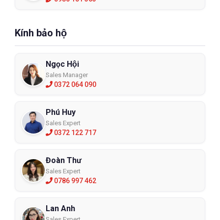
Kính bảo hộ
Ngọc Hội
Sales Manager
0372 064 090
Phú Huy
Sales Expert
0372 122 717
Đoàn Thư
Sales Expert
0786 997 462
Lan Anh
Sales Expert