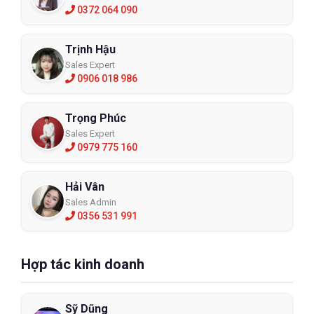
0372 064 090
Trịnh Hậu
Sales Expert
0906 018 986
Trọng Phúc
Sales Expert
0979 775 160
Hải Vân
Sales Admin
0356 531 991
Hợp tác kinh doanh
Sỹ Dũng