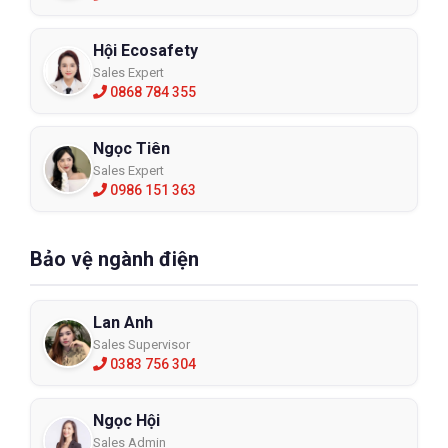
Hội Ecosafety
Sales Expert
0868 784 355
Ngọc Tiên
Sales Expert
0986 151 363
Bảo vệ ngành điện
Lan Anh
Sales Supervisor
0383 756 304
Ngọc Hội
Sales Admin