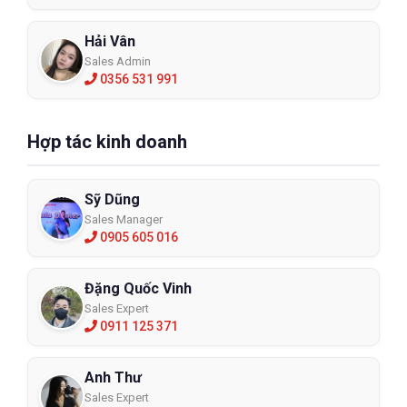
Hải Vân
Sales Admin
0356 531 991
Hợp tác kinh doanh
Sỹ Dũng
Sales Manager
0905 605 016
Đặng Quốc Vinh
Sales Expert
0911 125 371
Anh Thư
Sales Expert