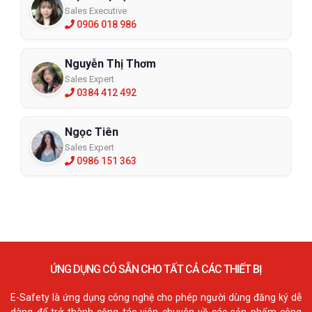
Sales Executive
0906 018 986
Nguyễn Thị Thơm
Sales Expert
0384 412 492
Ngọc Tiên
Sales Expert
0986 151 363
ỨNG DỤNG CÓ SẴN CHO TẤT CẢ CÁC THIẾT BỊ
E-Safety là ứng dụng công nghệ cho phép người dùng đăng ký dễ
dàng để trở thành cộng tác viên chuyên về các sản phẩm công