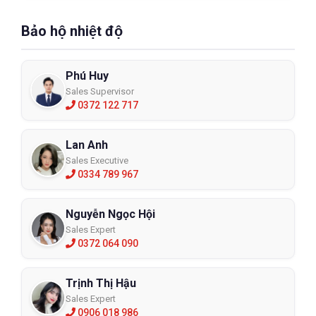
Bảo hộ nhiệt độ
Phú Huy
Sales Supervisor
0372 122 717
Lan Anh
Sales Executive
0334 789 967
Nguyễn Ngọc Hội
Sales Expert
0372 064 090
Trịnh Thị Hậu
Sales Expert
0906 018 986