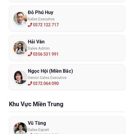
Đỗ Phú Huy
Sales Executive
0372 122 717
Hải Vân
Sales Admin
0356 531 991
Ngọc Hội (Miền Bắc)
Senior Sales Executive
0372 064 090
Khu Vực Miền Trung
Vũ Tùng
Sales Expert