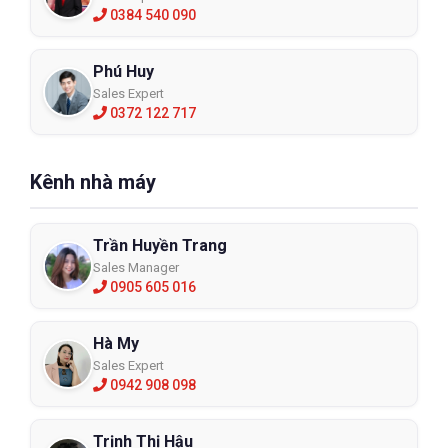
0384 540 090
Phú Huy
Sales Expert
0372 122 717
Kênh nhà máy
Trần Huyền Trang
Sales Manager
0905 605 016
Hà My
Sales Expert
0942 908 098
Trịnh Thị Hậu