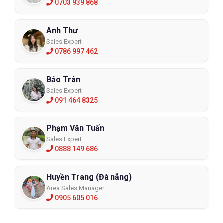
0703 939 868
Anh Thư
Sales Expert
0786 997 462
Bảo Trân
Sales Expert
091 464 8325
Phạm Văn Tuấn
Sales Expert
0888 149 686
Huyền Trang (Đà nẵng)
Area Sales Manager
0905 605 016