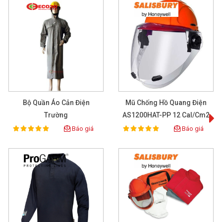
Bộ Quần Áo Cản Điện
Mũ Chống Hồ Quang Điện
T
Trường
AS1200HAT-PP 12 Cal/cm2
Báo giá
Báo giá
100%
100%
Rating:
Rating: