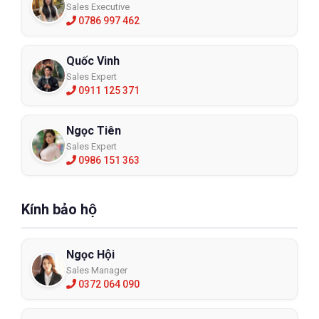
Sales Executive
0786 997 462
Quốc Vinh
Sales Expert
0911 125 371
Ngọc Tiên
Sales Expert
0986 151 363
Kính bảo hộ
Ngọc Hội
Sales Manager
0372 064 090