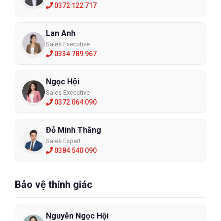
0372 122 717
Lan Anh
Sales Executive
0334 789 967
Ngọc Hội
Sales Executive
0372 064 090
Đỗ Minh Thắng
Sales Expert
0384 540 090
Bảo vệ thính giác
Nguyễn Ngọc Hội