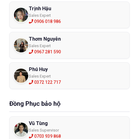
Trịnh Hậu
Sales Expert
0906 018 986
Thơm Nguyễn
Sales Expert
0967 281 590
Phú Huy
Sales Expert
0372 122 717
Đồng Phục bảo hộ
Vũ Tùng
Sales Supervisor
0703 939 868