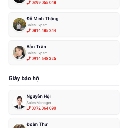
0399 055 048
Đỗ Minh Thắng
Sales Expert
0814 485 244
Bảo Trân
Sales Expert
0914 648 325
Giày bảo hộ
Nguyễn Hội
Sales Manager
0372 064 090
Đoàn Thư