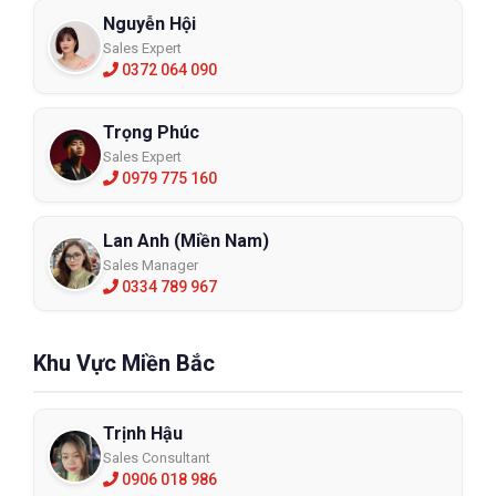
Nguyễn Hội
Sales Expert
0372 064 090
Trọng Phúc
Sales Expert
0979 775 160
Lan Anh (Miền Nam)
Sales Manager
0334 789 967
Khu Vực Miền Bắc
Trịnh Hậu
Sales Consultant
0906 018 986