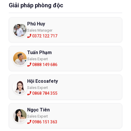
Giải pháp phòng độc
Phú Huy
Sales Manager
0372 122 717
Tuấn Phạm
Sales Expert
0888 149 686
Hội Ecosafety
Sales Expert
0868 784 355
Ngọc Tiên
Sales Expert
0986 151 363