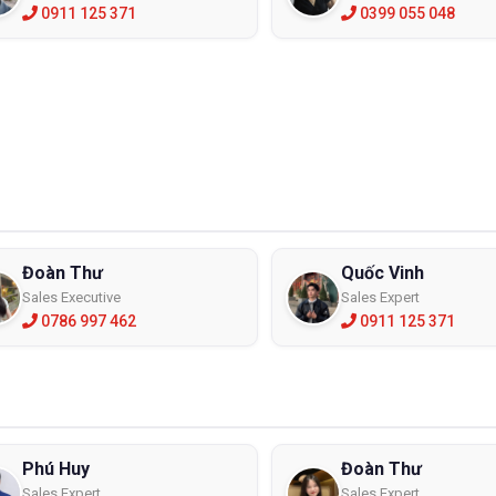
0911 125 371
0399 055 048
Đoàn Thư
Quốc Vinh
Sales Executive
Sales Expert
0786 997 462
0911 125 371
Phú Huy
Đoàn Thư
Sales Expert
Sales Expert