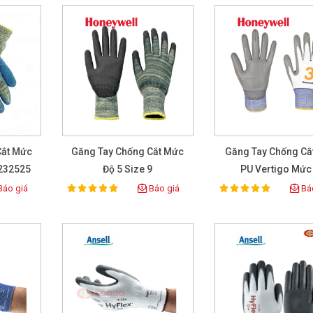
Cắt Mức
Găng Tay Chống Cắt Mức
Găng Tay Chống Cắ
2232525
Độ 5 Size 9
PU Vertigo Mức
áo giá
Báo giá
Báo
100%
100%
Rating:
Rating: