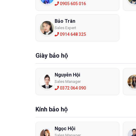
0905 605 016
Bảo Trân
Sales Expert
0914 648 325
Giày bảo hộ
Nguyễn Hội
Sales Manager
0372 064 090
Kính bảo hộ
Ngọc Hội
Sales Manager