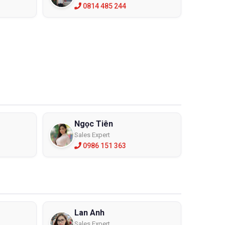
0814 485 244
Ngọc Tiên
Sales Expert
0986 151 363
Lan Anh
Sales Expert