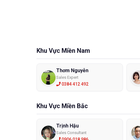
Khu Vực Miền Nam
Thơm Nguyễn
Sales Expert
0384 412 492
Khu Vực Miền Bắc
Trịnh Hậu
Sales Consultant
0906 018 986