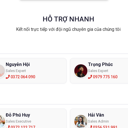
HỖ TRỢ NHANH
Kết nối trực tiếp với đội ngũ chuyên gia của chúng tôi
Nguyễn Hội
Trọng Phúc
Sales Expert
Sales Expert
0372 064 090
0979 775 160
Đỗ Phú Huy
Hải Vân
Sales Executive
Sales Admin
0372 122 717
0356 531 991