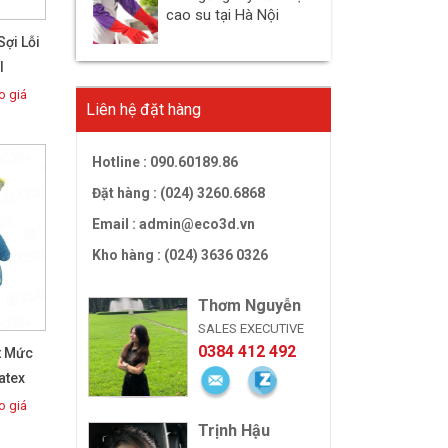
cao su tại Hà Nội
ợi Lỗi
l
 giá
Liên hệ đặt hàng
Hotline :
090.60189.86
Đặt hàng : (024) 3260.6868
Email :
admin@eco3d.vn
Kho hàng : (024) 3636 0326
Thơm Nguyễn
SALES EXECUTIVE
0384 412 492
t Mức
atex
 giá
Trịnh Hậu