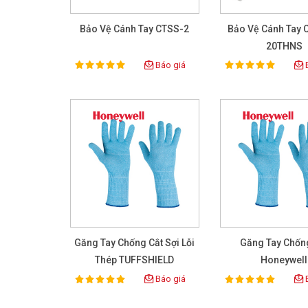
Bảo Vệ Cánh Tay CTSS-2
Bảo Vệ Cánh Tay 
20THNS
Báo giá
B
100%
100%
Rating:
Rating:
Găng Tay Chống Cắt Sợi Lỗi
Găng Tay Chốn
Thép TUFFSHIELD
Honeywell
Báo giá
B
100%
100%
Rating:
Rating: