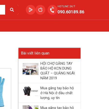
HOTLINE 24/7
090.60189.86
Bài viết liên quan
HỘI CHỢ GĂNG TAY
BẢO HỘ KCN DUNG
QUẤT – QUẢNG NGÃI
NĂM 2019
Mua găng tay bảo hộ
ở Hà Nội ở đâu chất
lượng, uy tín
Mua găng tay bảo hộ