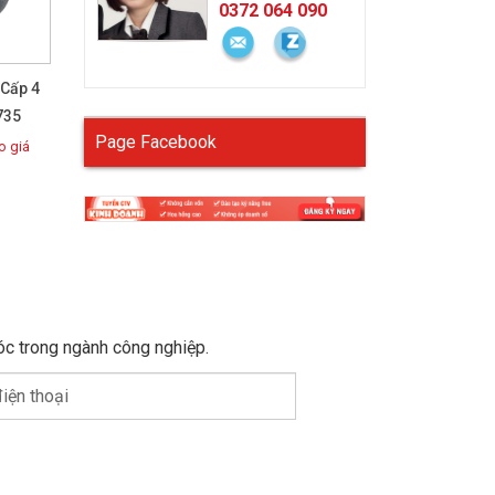
0372 064 090
 Cấp 4
735
Page Facebook
 giá
óc trong ngành công nghiệp.
iện thoại