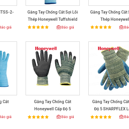
CTSS-2-
Găng Tay Chống Cắt Sợi Lõi
Găng Tay Chống Cắt S
Thép Honeywell Tuffshield
Thép Honeywel
2012950-07
áo giá
Báo giá
Báo
100%
100%
Rating:
Rating:
g Cắt
Găng Tay Chống Cắt
Găng Tay Chống Cắ
Honeywell Cấp Độ 5
Độ 5 SHARPFLEX L
2232523SG
Size 10
áo giá
Báo giá
Báo
100%
100%
Rating:
Rating: