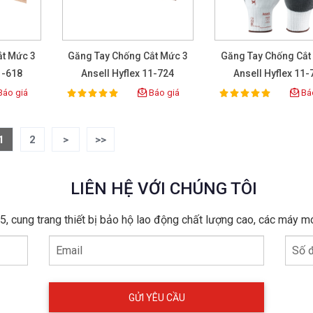
ắt Mức 3
Găng Tay Chống Cắt Mức 3
Găng Tay Chống Cắt
1-618
Ansell Hyflex 11-724
Ansell Hyflex 11-
áo giá
Báo giá
Báo
100%
100%
Rating:
Rating:
1
2
>
>>
LIÊN HỆ VỚI CHÚNG TÔI
, cung trang thiết bị bảo hộ lao động chất lượng cao, các máy m
Email
Số đ