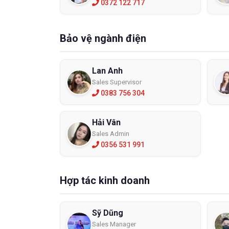
0372 122 717
Bảo vệ ngành điện
Lan Anh
Sales Supervisor
0383 756 304
Hải Vân
Sales Admin
0356 531 991
Hợp tác kinh doanh
Sỹ Dũng
Sales Manager