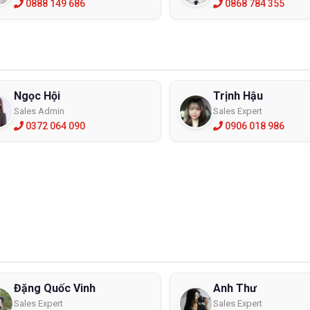
0888 149 686
0868 784 355
Ngọc Hội
Trịnh Hậu
Sales Admin
Sales Expert
0372 064 090
0906 018 986
Đặng Quốc Vinh
Anh Thư
Sales Expert
Sales Expert