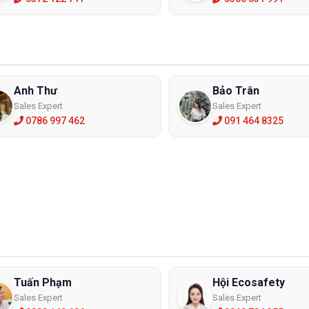
Anh Thư
Bảo Trân
Sales Expert
Sales Expert
0786 997 462
091 464 8325
Tuấn Phạm
Hội Ecosafety
Sales Expert
Sales Expert