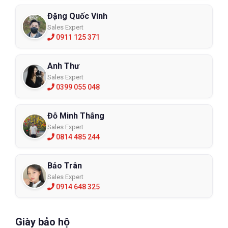
Đặng Quốc Vinh
Sales Expert
0911 125 371
Anh Thư
Sales Expert
0399 055 048
Đỗ Minh Thắng
Sales Expert
0814 485 244
Bảo Trân
Sales Expert
0914 648 325
Giày bảo hộ