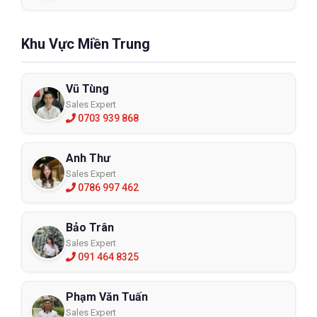
Khu Vực Miền Trung
Vũ Tùng
Sales Expert
0703 939 868
Anh Thư
Sales Expert
0786 997 462
Bảo Trân
Sales Expert
091 464 8325
Phạm Văn Tuấn
Sales Expert