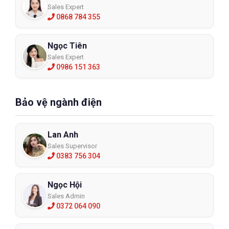
Sales Expert
0868 784 355
Ngọc Tiên
Sales Expert
0986 151 363
Bảo vệ ngành điện
Lan Anh
Sales Supervisor
0383 756 304
Ngọc Hội
Sales Admin
0372 064 090