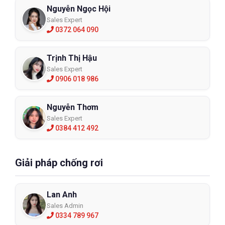
Nguyễn Ngọc Hội
Sales Expert
0372 064 090
Trịnh Thị Hậu
Sales Expert
0906 018 986
Nguyễn Thơm
Sales Expert
0384 412 492
Giải pháp chống rơi
Lan Anh
Sales Admin
0334 789 967