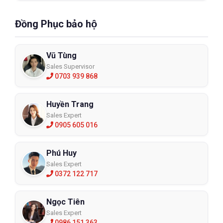
Đồng Phục bảo hộ
Vũ Tùng
Sales Supervisor
0703 939 868
Huyền Trang
Sales Expert
0905 605 016
Phú Huy
Sales Expert
0372 122 717
Ngọc Tiên
Sales Expert
0986 151 363