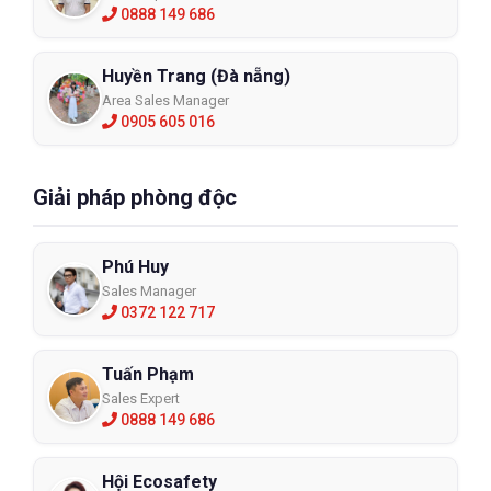
0888 149 686
Huyền Trang (Đà nẵng)
Area Sales Manager
0905 605 016
Giải pháp phòng độc
Phú Huy
Sales Manager
0372 122 717
Tuấn Phạm
Sales Expert
0888 149 686
Hội Ecosafety