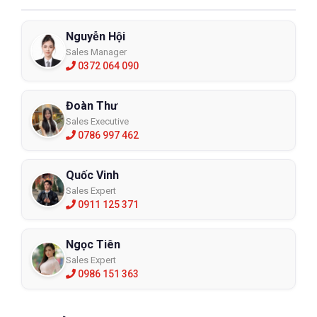
Nguyễn Hội
Sales Manager
0372 064 090
Đoàn Thư
Sales Executive
0786 997 462
Quốc Vinh
Sales Expert
0911 125 371
Ngọc Tiên
Sales Expert
0986 151 363