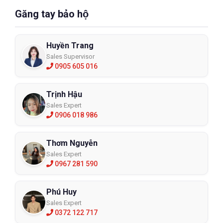
Găng tay bảo hộ
Huyền Trang
Sales Supervisor
0905 605 016
Trịnh Hậu
Sales Expert
0906 018 986
Thơm Nguyễn
Sales Expert
0967 281 590
Phú Huy
Sales Expert
0372 122 717