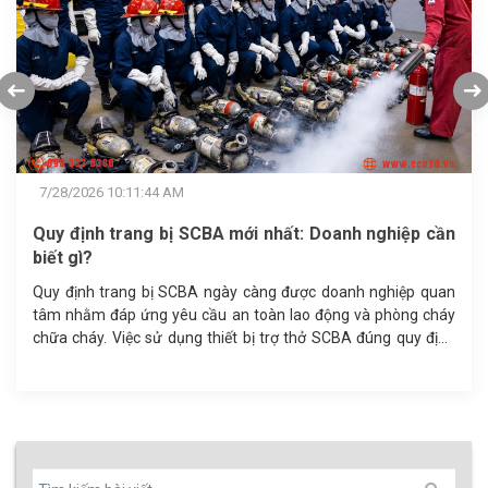
7/22/2026 11:11:37 AM
A mới nhất: Doanh nghiệp cần
GB2890-2022: Tỷ lệ r
bao nhiêu?
ngày càng được doanh nghiệp quan
Độ an toàn của mặt nạ p
u an toàn lao động và phòng cháy
phin lọc mà còn ở tỷ lệ rò
hiết bị trợ thở SCBA đúng quy định
GB2890-2022 quy định ngư
g trong môi trường nguy hiểm. Đồng
kiểm định độ kín khít, giúp
ứng yêu cầu pháp luật.
hộ hô hấp đạt chuẩn.