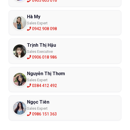
0905 605 016
Hà My
Sales Expert
0942 908 098
Trịnh Thị Hậu
Sales Executive
0906 018 986
Nguyễn Thị Thơm
Sales Expert
0384 412 492
Ngọc Tiên
Sales Expert
0986 151 363