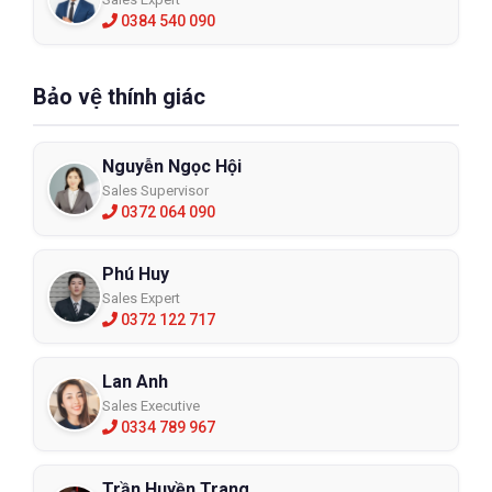
0384 540 090
Bảo vệ thính giác
Nguyễn Ngọc Hội
Sales Supervisor
0372 064 090
Phú Huy
Sales Expert
0372 122 717
Lan Anh
Sales Executive
0334 789 967
Trần Huyền Trang